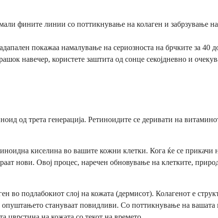
 намали фините линии со поттикнување на колаген и забрзување н
дапален покажаа намалување на сериозноста на брчките за 40 до
рашок навечер, користете заштита од сонце секојдневно и очекув
етиноид од трета генерација. Ретиноидите се деривати на витами
ноидна киселина во вашите кожни клетки. Кога ќе се прикачи на
раат нови. Овој процес, наречен обновување на клетките, природ
ен во подлабокиот слој на кожата (дермисот). Колагенот е струк
 и опуштањето стануваат повидливи. Со поттикнување на вашата 
а цврстина на кожата со текот на времето.