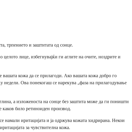
та, трпението и заштитата од сонце.
 целото лице, избегнувајќи ги аглите на очите, ноздрите и
ите вашата кожа да се прилагоди. Ако вашата кожа добро го
лку недели. Ова понекогаш се нарекува „фаза на прилагодување
етлина, а изложеноста на сонце без заштита може да ги поништи
е каков било ретиноиден производ.
 се намали иритацијата и ја одржува кожата хидрирана. Некои
 иритацијата за чувствителна кожа.