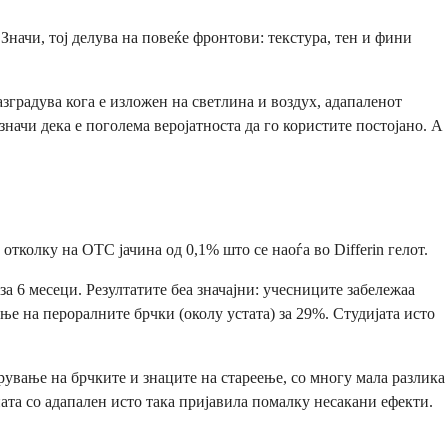
Значи, тој делува на повеќе фронтови: текстура, тен и фини
азградува кога е изложен на светлина и воздух, адапаленот
начи дека е поголема веројатноста да го користите постојано. А
отколку на OTC јачина од 0,1% што се наоѓа во Differin гелот.
за 6 месеци. Резултатите беа значајни: учесниците забележаа
е на пероралните брчки (околу устата) за 29%. Студијата исто
рување на брчките и знаците на стареење, со многу мала разлика
ата со адапален исто така пријавила помалку несакани ефекти.