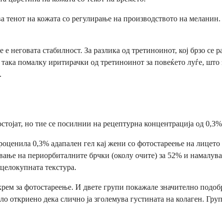
а тенот на кожата со регулирање на производството на меланин. 
е неговата стабилност. За разлика од третиноинот, кој брзо се р
 така помалку иритирачки од третиноинот за повеќето луѓе, што з
.
стојат, но тие се посилнии на рецептурна концентрација од 0,3% 
 проценила 0,3% адапален гел кај жени со фотостареење на лицето 
вање на периорбиталните брчки (околу очите) за 52% и намалувањ
 целокупната текстура.
крем за фотостареење. И двете групи покажале значително подоб
о откриено дека слично ја зголемува густината на колаген. Груп