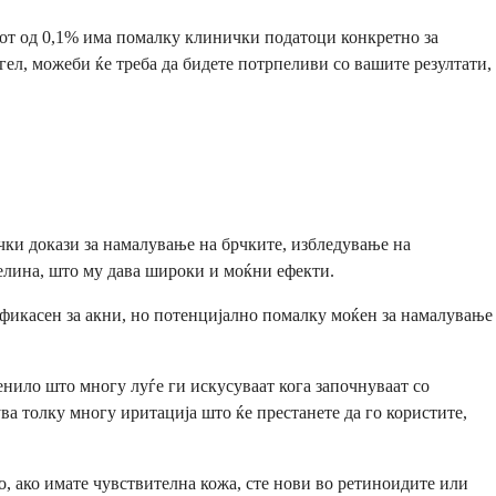
лот од 0,1% има помалку клинички податоци конкретно за
гел, можеби ќе треба да бидете потрпеливи со вашите резултати,
чки докази за намалување на брчките, избледување на
селина, што му дава широки и моќни ефекти.
ефикасен за акни, но потенцијално помалку моќен за намалување
енило што многу луѓе ги искусуваат кога започнуваат со
а толку многу иритација што ќе престанете да го користите,
о, ако имате чувствителна кожа, сте нови во ретиноидите или