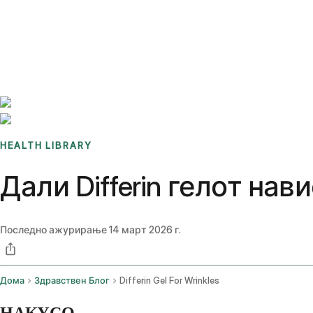
Benchmarks
Stories
FAQ
Sign up / Log in
HEALTH LIBRARY
Дали Differin гелот на
Последно ажурирање
14 март 2026 г.
Дома
Здравствен Блог
Differin Gel For Wrinkles