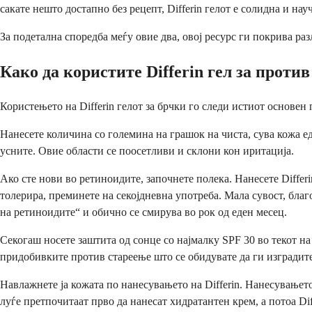
сакате нешто достапно без рецепт, Differin гелот е солидна и на
За подетална споредба меѓу овие два, овој ресурс ги покрива ра
Како да користите Differin гел за проти
Користењето на Differin гелот за брчки го следи истиот основен 
Нанесете количина со големина на грашок на чиста, сува кожа е
усните. Овие области се поосетливи и склони кон иритација.
Ако сте нови во ретиноидите, започнете полека. Нанесете Differi
толерира, преминете на секојдневна употреба. Мала сувост, бла
на ретиноидите“ и обично се смирува во рок од еден месец.
Секогаш носете заштита од сонце со најмалку SPF 30 во текот н
придобивките против стареење што се обидувате да ги изградит
Навлажнете ја кожата по нанесувањето на Differin. Нанесувањет
луѓе претпочитаат прво да нанесат хидратантен крем, а потоа Di