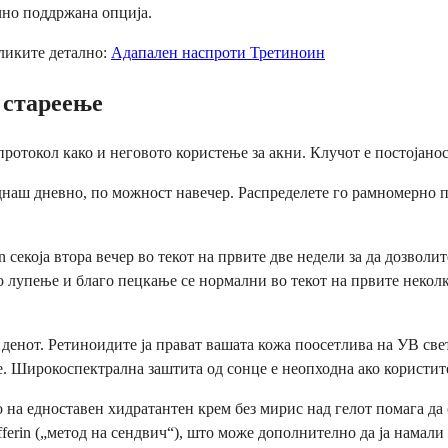
учно поддржана опција.
зликите детално:
Адапален наспроти Третиноин
в стареење
протокол како и неговото користење за акни. Клучот е постојанос
днаш дневно, по можност навечер. Распределете го рамномерно по
n секоја втора вечер во текот на првите две недели за да дозвол
го лупење и благо пецкање се нормални во текот на првите неко
а денот. Ретиноидите ја прават вашата кожа поосетлива на УВ св
е. Широкоспектрална заштита од сонце е неопходна ако користит
о на едноставен хидратантен крем без мирис над гелот помага да
fferin („метод на сендвич“), што може дополнително да ја намали