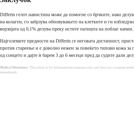
Differin гелот навистина може да помогне со брчките, иако дел
на колаген, го забрзува обновувањето на клетките и ги избледу
верзијата од 0,1% делува преку истите патишта на поблаг начин.
Најголемите предности на Differin се неговата достапност, прист
против стареење и е доволно нежен за повеќето типови кожа за п
од сонцето и дајте ѝ барем 3 до 6 месеци пред да судите дали делу
Medical Disclaimer:
This article is for informational purposes only and does not constitute med
immediately.