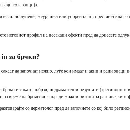
гради толеранција.
те силно лупење, меурчиња или упорен осип, престанете да го к
рете неговиот профил на несакани ефекти пред да донесете одлук
rin за брчки?
 и сакаат да започнат нежно, луѓе кои имаат и акни и рани знаци
 брчки и сакате побрзи, подраматични резултати (третиноинот в
ат за време на бременост поради можни ризици за развивачкиот ф
азговарајте со дерматолог пред да започнете со кој било ретинои