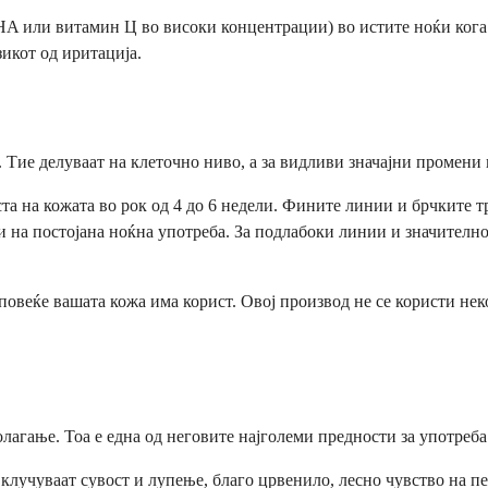
A или витамин Ц во високи концентрации) во истите ноќи кога 
зикот од иритација.
 Тие делуваат на клеточно ниво, а за видливи значајни промени 
та на кожата во рок од 4 до 6 недели. Фините линии и брчките т
 на постојана ноќна употреба. За подлабоки линии и значително
 повеќе вашата кожа има корист. Овој производ не се користи не
лагање. Тоа е една од неговите најголеми предности за употреба
вклучуваат сувост и лупење, благо црвенило, лесно чувство на 