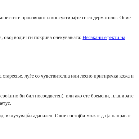
ористите производот и консултирајте се со дерматолог. Овие
а, овој водич ги покрива очекувањата:
Несакани ефекти на
 на стареење, луѓе со чувствителна или лесно иритирачка кожа и
еројатно би бил посоодветен), или ако сте бремени, планирате
етус.
д, вклучувајќи адапален. Овие состојби можат да ја направат