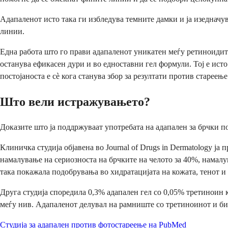
Адапаленот исто така ги избледува темните дамки и ја изедначув
линии.
Една работа што го прави адапаленот уникатен меѓу ретиноидите 
останува ефикасен дури и во едноставни гел формули. Тој е исто
постојаноста е сè кога станува збор за резултати против стареење
Што вели истражувањето?
Доказите што ја поддржуваат употребата на адапален за брчки по
Клиничка студија објавена во Journal of Drugs in Dermatology ја
намалување на сериозноста на брчките на челото за 40%, намалу
така покажала подобрувања во хидратацијата на кожата, тенот и
Друга студија споредила 0,3% адапален гел со 0,05% третиноин 
меѓу нив. Адапаленот делувал на рамниште со третиноинот и бил
Студија за адапален против фотостареење на PubMed