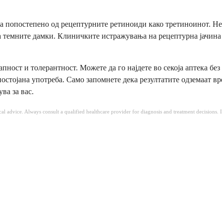
ува попостепено од рецептурните ретиноиди како третиноинот. Не
ва темните дамки. Клиничките истражувања на рецептурна јачина
апност и толерантност. Можете да го најдете во секоја аптека бе
остојана употреба. Само запомнете дека резултатите одземаат вре
ва за вас.
ical advice. Always consult a qualified healthcare provider for diagnosis and treatment decisions