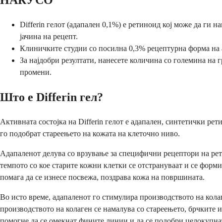
НАКУСО
Differin гелот (адапален 0,1%) е ретиноид кој може да ги
јачина на рецепт.
Клиничките студии со посилна 0,3% рецептурна форма на а
За најдобри резултати, нанесете количина со големина на г
промени.
Што е Differin гел?
Активната состојка на Differin гелот е адапален, синтетички р
го подобрат стареењето на кожата на клеточно ниво.
Адапаленот делува со врзување за специфични рецептори на рети
темпото со кое старите кожни клетки се отстрануваат и се форми
помага да се изнесе посвежа, поздрава кожа на површината.
Во исто време, адапаленот го стимулира производството на колаг
производството на колаген се намалува со стареењето, брчките
помогне да се омекнат фините линии и да се подобри целокупнат