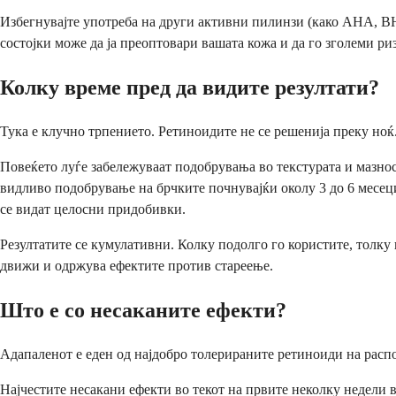
Избегнувајте употреба на други активни пилинзи (како AHA, BH
состојки може да ја преоптовари вашата кожа и да го зголеми ри
Колку време пред да видите резултати?
Тука е клучно трпението. Ретиноидите не се решенија преку ноќ.
Повеќето луѓе забележуваат подобрувања во текстурата и мазнос
видливо подобрување на брчките почнувајќи околу 3 до 6 месеци
се видат целосни придобивки.
Резултатите се кумулативни. Колку подолго го користите, толку
движи и одржува ефектите против стареење.
Што е со несаканите ефекти?
Адапаленот е еден од најдобро толерираните ретиноиди на распо
Најчестите несакани ефекти во текот на првите неколку недели 