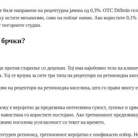
 биле направени на рецептурна јачина од 0,3%. OTC Differin ге
ку истите механизми, само на поблаг начин. Ако користите 0,1% 
 погорните студии.
а брчки?
ди против стареење со децении. Тој има најобемно тело на клини
. Тој се врзува за сите три типа на рецептори на ретиноидна ки
пови на рецептори на ретиноидна киселина, што го прави многу 
алку е веројатно да предизвика интензивна сувост, лупење и црв
 навистина го користите постојано. Ако третиноинот предизвикув
значи поголема усогласеност со текот на времето.
ептурен ретиноид, третиноинот веројатно е поефикасен избор. Н