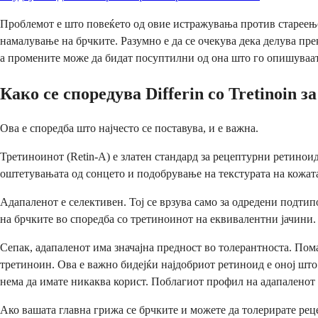
Проблемот е што повеќето од овие истражувања против стареење
намалување на брчките. Разумно е да се очекува дека делува пре
а промените може да бидат посуптилни од она што го опишуваат
Како се споредува Differin со Tretinoin з
Ова е споредба што најчесто се поставува, и е важна.
Третиноинот (Retin-A) е златен стандард за рецептурни ретинои
оштетувањата од сонцето и подобрување на текстурата на кожата
Адапаленот е селективен. Тој се врзува само за одредени подти
на брчките во споредба со третиноинот на еквивалентни јачини.
Сепак, адапаленот има значајна предност во толерантноста. Пом
третиноин. Ова е важно бидејќи најдобриот ретиноид е оној што
нема да имате никаква корист. Поблагиот профил на адапаленот 
Ако вашата главна грижа се брчките и можете да толерирате рец