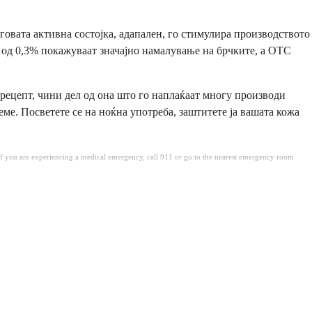
говата активна состојка, адапален, го стимулира производството
 од 0,3% покажуваат значајно намалување на брчките, а OTC
з рецепт, чини дел од она што го наплаќаат многу производи
ме. Посветете се на ноќна употреба, заштитете ја вашата кожа
. If you are experiencing a medical emergency, call 911 or go to the nearest emergency room