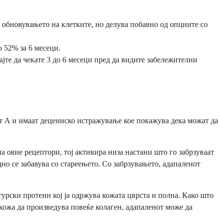
а обновувањето на клетките, но делува побавно од опциите со
 52% за 6 месеци.
ајте да чекате 3 до 6 месеци пред да видите забележителни
нот А и имаат децениско истражување кое покажува дека можат да
 овие рецептори, тој активира низа настани што го забрзуваат
но се забавува со стареењето. Со забрзувањето, адапаленот
турски протеин кој ја одржува кожата цврста и полна. Како што
кожа да произведува повеќе колаген, адапаленот може да