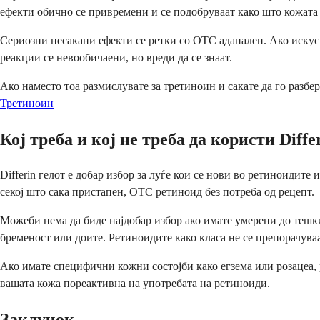
ефекти обично се привремени и се подобруваат како што кожата 
Сериозни несакани ефекти се ретки со OTC адапален. Ако искуси
реакции се невообичаени, но вреди да се знаат.
Ако наместо тоа размислувате за третиноин и сакате да го разбе
Третиноин
Кој треба и кој не треба да користи Diffe
Differin гелот е добар избор за луѓе кои се нови во ретиноидите
секој што сака пристапен, OTC ретиноид без потреба од рецепт.
Можеби нема да биде најдобар избор ако имате умерени до тешки
бременост или доите. Ретиноидите како класа не се препорачува
Ако имате специфични кожни состојби како егзема или розацеа, р
вашата кожа пореактивна на употребата на ретиноиди.
Заклучок