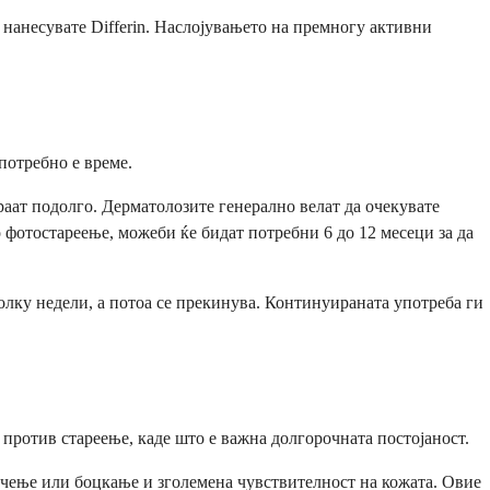
нанесувате Differin. Наслојувањето на премногу активни
потребно е време.
раат подолго. Дерматолозите генерално велат да очекувате
 фотостареење, можеби ќе бидат потребни 6 до 12 месеци за да
колку недели, а потоа се прекинува. Континуираната употреба ги
 против стареење, каде што е важна долгорочната постојаност.
печење или боцкање и зголемена чувствителност на кожата. Овие