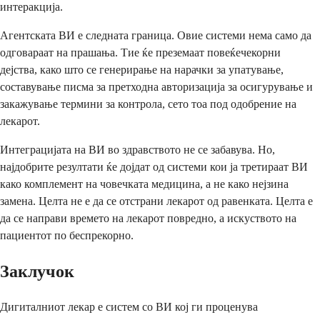
интеракција.
Агентската ВИ е следната граница. Овие системи нема само да
одговараат на прашања. Тие ќе преземаат повеќечекорни
дејства, како што се генерирање на нарачки за упатување,
составување писма за претходна авторизација за осигурување и
закажување термини за контрола, сето тоа под одобрение на
лекарот.
Интеграцијата на ВИ во здравството не се забавува. Но,
најдобрите резултати ќе дојдат од системи кои ја третираат ВИ
како комплемент на човечката медицина, а не како нејзина
замена. Целта не е да се отстрани лекарот од равенката. Целта е
да се направи времето на лекарот повредно, а искуството на
пациентот по беспрекорно.
Заклучок
Дигиталниот лекар е систем со ВИ кој ги проценува