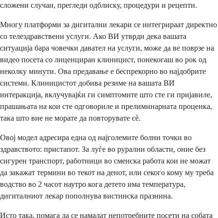
сложени случаи, прегледи одблиску, процедури и рецепти.
Многу платформи за дигитални лекари се интегрираат директно
со телездравствени услуги. Ако ВИ утврди дека вашата
ситуација бара човечки давател на услуги, може да ве поврзе на
видео посета со лиценциран клиницист, понекогаш во рок од
неколку минути. Ова предавање е беспрекорно во најдобрите
системи. Клиницистот добива резиме на вашата ВИ
интеракција, вклучувајќи ги симптомите што сте ги пријавиле,
прашањата на кои сте одговориле и прелиминарната проценка,
така што вие не морате да повторувате сè.
Овој модел адресира една од најголемите болни точки во
здравството: пристапот. За луѓе во рурални области, оние без
сигурен транспорт, работници во сменска работа кои не можат
да закажат термини во текот на денот, или секого кому му треба
водство во 2 часот наутро кога детето има температура,
дигиталниот лекар пополнува вистинска празнина.
Исто така, помага да се намалат непотребните посети на собата