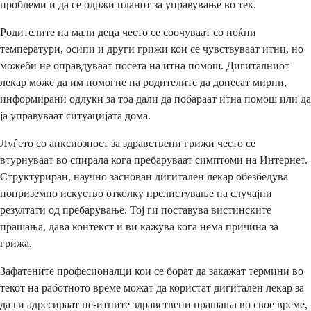
проблеми и да се одржи планот за управување во тек.
Родителите на мали деца често се соочуваат со ноќни
температури, осипи и други грижи кои се чувствуваат итни, но
можеби не оправдуваат посета на итна помош. Дигиталниот
лекар може да им помогне на родителите да донесат мирни,
информирани одлуки за тоа дали да побараат итна помош или да
ја управуваат ситуацијата дома.
Луѓето со анксиозност за здравствени грижи често се
втурнуваат во спирала кога пребаруваат симптоми на Интернет.
Структуриран, научно заснован дигитален лекар обезбедува
поприземно искуство отколку прелистување на случајни
резултати од пребарување. Тој ги поставува вистинските
прашања, дава контекст и ви кажува кога нема причина за
грижа.
Зафатените професионалци кои се борат да закажат термини во
текот на работното време можат да користат дигитален лекар за
да ги адресираат не-итните здравствени прашања во свое време,