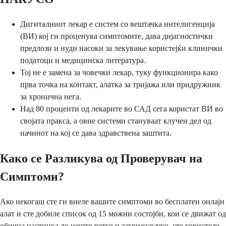
Дигиталниот лекар е систем со вештачка интелигенција
(ВИ) кој ги проценува симптомите, дава дијагностички
предлози и нуди насоки за лекување користејќи клинички
податоци и медицинска литература.
Тој не е замена за човечки лекар, туку функционира како
прва точка на контакт, алатка за тријажа или придружник
за хронична нега.
Над 80 проценти од лекарите во САД сега користат ВИ во
својата пракса, а овие системи стануваат клучен дел од
начинот на кој се дава здравствена заштита.
Како се Разликува од Проверувач на
Симптоми?
Ако некогаш сте ги внеле вашите симптоми во бесплатен онлајн
алат и сте добиле список од 15 можни состојби, кои се движат од
обична настинка до нешто ретко и загрижувачко, сте користеле