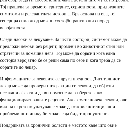
Тој прашува за времето, тригерите, сериозноста, придружните
симптоми и релевантната историја. Врз основа на ова, тој
генерира список од можни состојби рангирани според
веројатноста.
Следи насоки за лекување. За чести состојби, системот може да
предложи лекови без рецепт, промени во животниот стил или
стратегии за домашна нега. Тој може да објасни кога една
состојба веројатно ќе се реши сама по себе и кога треба да се
обратите до лекар.
Информациите за лековите се друга предност. Дигиталниот
лекар може да провери интеракции со лекови, да објасни
несакани ефекти и да ви помогне да разберете како
функционираат вашите рецепти. Ако земате повеќе лекови, овој
вид на вкрстено упатување може да открие потенцијални
проблеми што инаку би можеле да бидат пропуштени.
Поддршката за хронични болести е местото каде што овие