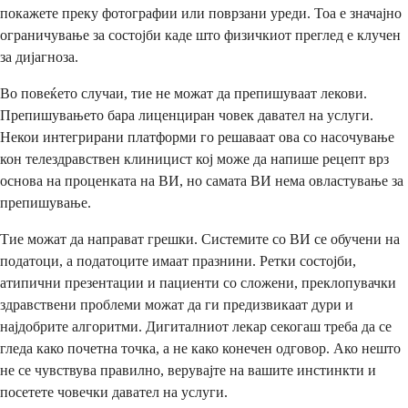
покажете преку фотографии или поврзани уреди. Тоа е значајно
ограничување за состојби каде што физичкиот преглед е клучен
за дијагноза.
Во повеќето случаи, тие не можат да препишуваат лекови.
Препишувањето бара лиценциран човек давател на услуги.
Некои интегрирани платформи го решаваат ова со насочување
кон телездравствен клиницист кој може да напише рецепт врз
основа на проценката на ВИ, но самата ВИ нема овластување за
препишување.
Тие можат да направат грешки. Системите со ВИ се обучени на
податоци, а податоците имаат празнини. Ретки состојби,
атипични презентации и пациенти со сложени, преклопувачки
здравствени проблеми можат да ги предизвикаат дури и
најдобрите алгоритми. Дигиталниот лекар секогаш треба да се
гледа како почетна точка, а не како конечен одговор. Ако нешто
не се чувствува правилно, верувајте на вашите инстинкти и
посетете човечки давател на услуги.