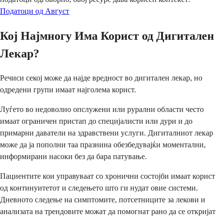
Податоци од Август
Кој Најмногу Има Корист од Дигитален
Лекар?
Речиси секој може да најде вредност во дигитален лекар, но
одредени групи имаат најголема корист.
Луѓето во недоволно опслужени или рурални области често
имаат ограничен пристап до специјалисти или дури и до
примарни даватели на здравствени услуги. Дигиталниот лекар
може да ја пополни таа празнина обезбедувајќи моментални,
информирани насоки без да бара патување.
Пациентите кои управуваат со хронични состојби имаат корист
од континуитетот и следењето што ги нудат овие системи.
Дневното следење на симптомите, потсетниците за лекови и
анализата на трендовите можат да помогнат рано да се откријат