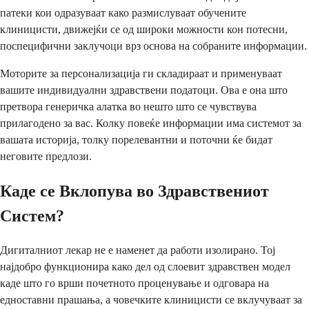
патеки кои одразуваат како размислуваат обучените
клиницисти, движејќи се од широки можности кон потесни,
поспецифични заклучоци врз основа на собраните информации.
Моторите за персонализација ги складираат и применуваат
вашите индивидуални здравствени податоци. Ова е она што
претвора генеричка алатка во нешто што се чувствува
прилагодено за вас. Колку повеќе информации има системот за
вашата историја, толку порелевантни и поточни ќе бидат
неговите предлози.
Каде се Вклопува во Здравствениот
Систем?
Дигиталниот лекар не е наменет да работи изолирано. Тој
најдобро функционира како дел од слоевит здравствен модел
каде што го врши почетното проценување и одговара на
едноставни прашања, а човечките клиницисти се вклучуваат за