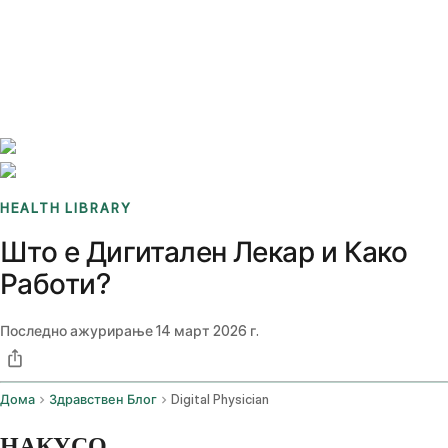
Benchmarks
Stories
FAQ
Sign up / Log in
HEALTH LIBRARY
Што е Дигитален Лекар и Како
Работи?
Последно ажурирање
14 март 2026 г.
Дома
Здравствен Блог
Digital Physician
НАКУСО