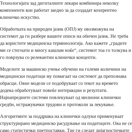
Технологијата зад дигиталните лекари комбинира неколку
компоненти кои работат заедно за да создадат кохерентно
клиничко искуство.
Обработката на природен јазик (ОПЈ) му овозможува на
системот да ги разбере вашите описи на обичен јазик. Не треба
да користите медицинска терминологија. Ако кажете „градите
ми се стегнати и многу кашлам ноќе“, системот тоа го толкува и
го поврзува со релевантни клинички концепти.
Моделите за машинско учење обучени на големи количини на
медицински податоци му помагаат на системот да препознава
обрасци. Овие модели се подобруваат со текот на времето
додека обработуваат повеќе интеракции и резултати.
Најнапредните системи повлекуваат од милиони клинички
средби, истражувачки трудови и протоколи за лекување.
Алгоритмите за поддршка на клинички одлуки применуваат
структурирано медицинско расудување на податоците. Ова не се
само статистички претпоставки. Тие ги следат дијагностичките