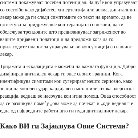
системи покажуваат посебен потенцијал. За луѓе кои управуваат
со состојби како дијабетес, хипертензија или астма, дигиталниот
лекар може да ги следи симптомите со текот на времето, да ве
потсетува за придржување кон терапијата со лекови, да ги
обележува трендовите што предизвикуваат загриженост во
вашите пријавени податоци и да предложи кога да го
прилагодите планот за управување во консултација со вашиот
лекар.
Тријажата и ескалацијата е можеби најважната функција. Добро
дизајниран дигитален лекар ги знае своите граници. Кога
идентификува симптоми кои сугерираат нешто сериозно, како
знаци на мозочен удар, кардијален настан или тешка алергиска
реакција, веднаш ве насочува кон итна помош. Оваа способност
да се разликува помеѓу „ова може да почека“ и „оди веднаш“ е
една од највредните работи што ги нуди дигиталниот лекар.
Како ВИ ги Зајакнува Овие Системи?