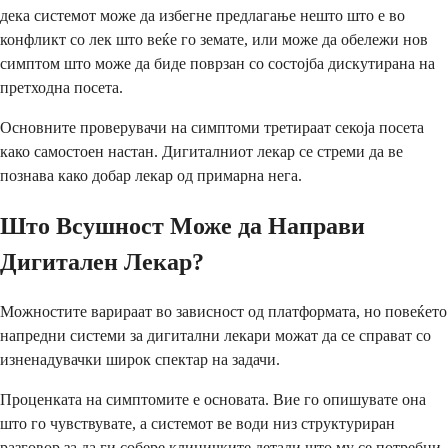
дека системот може да избегне предлагање нешто што е во
конфликт со лек што веќе го земате, или може да обележи нов
симптом што може да биде поврзан со состојба дискутирана на
претходна посета.
Основните проверувачи на симптоми третираат секоја посета
како самостоен настан. Дигиталниот лекар се стреми да ве
познава како добар лекар од примарна нега.
Што Всушност Може да Направи
Дигитален Лекар?
Можностите варираат во зависност од платформата, но повеќето
напредни системи за дигитални лекари можат да се справат со
изненадувачки широк спектар на задачи.
Проценката на симптомите е основата. Вие го опишувате она
што го чувствувате, а системот ве води низ структуриран
разговор за да ги собере клиничките детали што му се потребни.