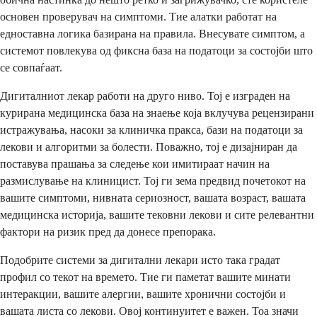
основен проверувач на симптоми. Тие алатки работат на
едноставна логика базирана на правила. Внесувате симптом, а
системот повлекува од фиксна база на податоци за состојби што
се совпаѓаат.
Дигиталниот лекар работи на друго ниво. Тој е изграден на
курирана медицинска база на знаење која вклучува рецензирани
истражувања, насоки за клиничка пракса, бази на податоци за
лекови и алгоритми за болести. Поважно, тој е дизајниран да
поставува прашања за следење кои имитираат начин на
размислување на клиницист. Тој ги зема предвид почетокот на
вашите симптоми, нивната сериозност, вашата возраст, вашата
медицинска историја, вашите тековни лекови и сите релевантни
фактори на ризик пред да донесе препорака.
Подобрите системи за дигитални лекари исто така градат
профил со текот на времето. Тие ги паметат вашите минати
интеракции, вашите алергии, вашите хронични состојби и
вашата листа со лекови. Овој континуитет е важен. Тоа значи