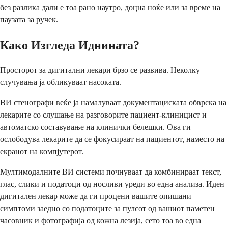
без разлика дали е тоа рано наутро, доцна ноќе или за време на
паузата за ручек.
Како Изгледа Иднината?
Просторот за дигитални лекари брзо се развива. Неколку
случувања ја обликуваат насоката.
ВИ стенографи веќе ја намалуваат документациската обврска на
лекарите со слушање на разговорите пациент-клиницист и
автоматско составување на клинички белешки. Ова ги
ослободува лекарите да се фокусираат на пациентот, наместо на
екранот на компјутерот.
Мултимодалните ВИ системи почнуваат да комбинираат текст,
глас, слики и податоци од носливи уреди во една анализа. Иден
дигитален лекар може да ги процени вашите опишани
симптоми заедно со податоците за пулсот од вашиот паметен
часовник и фотографија од кожна лезија, сето тоа во една