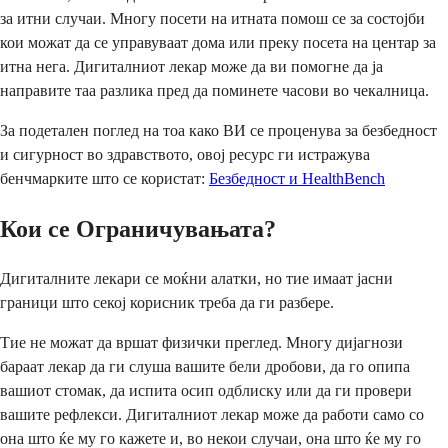
за итни случаи. Многу посети на итната помош се за состојби
кои можат да се управуваат дома или преку посета на центар за
итна нега. Дигиталниот лекар може да ви помогне да ја
направите таа разлика пред да поминете часови во чекалница.
За подетален поглед на тоа како ВИ се проценува за безбедност
и сигурност во здравството, овој ресурс ги истражува
бенчмарките што се користат:
Безбедност и HealthBench
Кои се Ограничувањата?
Дигиталните лекари се моќни алатки, но тие имаат јасни
граници што секој корисник треба да ги разбере.
Тие не можат да вршат физички преглед. Многу дијагнози
бараат лекар да ги слуша вашите бели дробови, да го опипа
вашиот стомак, да испита осип одблиску или да ги провери
вашите рефлекси. Дигиталниот лекар може да работи само со
она што ќе му го кажете и, во некои случаи, она што ќе му го