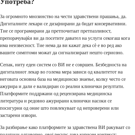
Употреба?
За огромното мнозинство на чести здравствени прашања, да.
Дигиталните лекари се дизајнирани да бидат конзервативни.
Тие се програмирани да претпочитаат претпазливост,
препорачувајќи ви да посетите давател на услуги секогаш кога
има неизвесност. Тие нема да ви кажат дека сè е во ред ако
вашите симптоми можат да сигнализираат нешто сериозно.
Сепак, ниту еден систем со ВИ не е совршен. Безбедноста на
дигиталниот лекар во голема мера зависи од квалитетот на
неговата основна база на медицинско знаење, колку често се
ажурира и дали е валидиран со реални клинички резултати.
Платформите поддржани од рецензирана медицинска
литература и редовно ажурирани клинички насоки се
посигурни од оние што повлекуваат од непроверени или
застарени извори.
За разбирање како платформите за здравствена ВИ ракуваат со
податоци одговорно, овој ресурс дава корисен контекст: