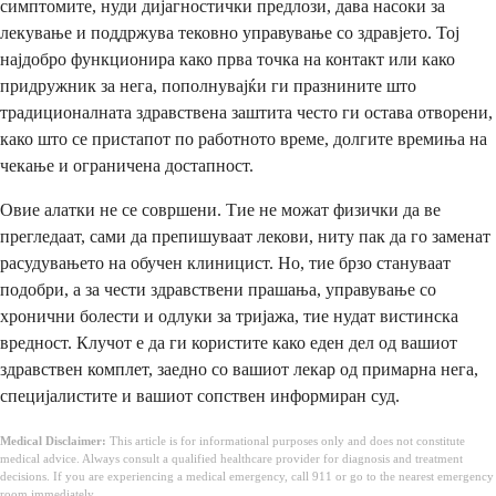
симптомите, нуди дијагностички предлози, дава насоки за
лекување и поддржува тековно управување со здравјето. Тој
најдобро функционира како прва точка на контакт или како
придружник за нега, пополнувајќи ги празнините што
традиционалната здравствена заштита често ги остава отворени,
како што се пристапот по работното време, долгите времиња на
чекање и ограничена достапност.
Овие алатки не се совршени. Тие не можат физички да ве
прегледаат, сами да препишуваат лекови, ниту пак да го заменат
расудувањето на обучен клиницист. Но, тие брзо стануваат
подобри, а за чести здравствени прашања, управување со
хронични болести и одлуки за тријажа, тие нудат вистинска
вредност. Клучот е да ги користите како еден дел од вашиот
здравствен комплет, заедно со вашиот лекар од примарна нега,
специјалистите и вашиот сопствен информиран суд.
Medical Disclaimer:
This article is for informational purposes only and does not constitute
medical advice. Always consult a qualified healthcare provider for diagnosis and treatment
decisions. If you are experiencing a medical emergency, call 911 or go to the nearest emergency
room immediately.