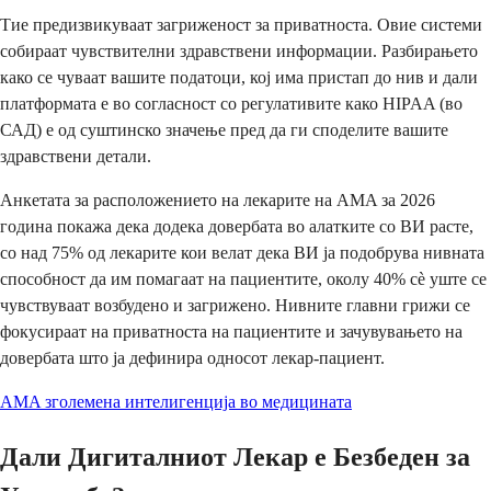
Тие предизвикуваат загриженост за приватноста. Овие системи
собираат чувствителни здравствени информации. Разбирањето
како се чуваат вашите податоци, кој има пристап до нив и дали
платформата е во согласност со регулативите како HIPAA (во
САД) е од суштинско значење пред да ги споделите вашите
здравствени детали.
Анкетата за расположението на лекарите на AMA за 2026
година покажа дека додека довербата во алатките со ВИ расте,
со над 75% од лекарите кои велат дека ВИ ја подобрува нивната
способност да им помагаат на пациентите, околу 40% сè уште се
чувствуваат возбудено и загрижено. Нивните главни грижи се
фокусираат на приватноста на пациентите и зачувувањето на
довербата што ја дефинира односот лекар-пациент.
AMA зголемена интелигенција во медицината
Дали Дигиталниот Лекар е Безбеден за