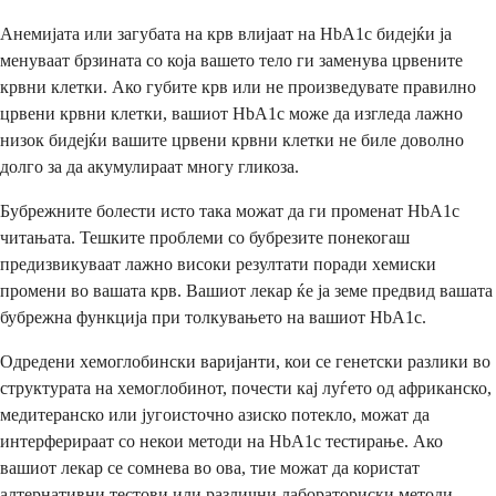
Анемијата или загубата на крв влијаат на HbA1c бидејќи ја
менуваат брзината со која вашето тело ги заменува црвените
крвни клетки. Ако губите крв или не произведувате правилно
црвени крвни клетки, вашиот HbA1c може да изгледа лажно
низок бидејќи вашите црвени крвни клетки не биле доволно
долго за да акумулираат многу гликоза.
Бубрежните болести исто така можат да ги променат HbA1c
читањата. Тешките проблеми со бубрезите понекогаш
предизвикуваат лажно високи резултати поради хемиски
промени во вашата крв. Вашиот лекар ќе ја земе предвид вашата
бубрежна функција при толкувањето на вашиот HbA1c.
Одредени хемоглобински варијанти, кои се генетски разлики во
структурата на хемоглобинот, почести кај луѓето од африканско,
медитеранско или југоисточно азиско потекло, можат да
интерферираат со некои методи на HbA1c тестирање. Ако
вашиот лекар се сомнева во ова, тие можат да користат
алтернативни тестови или различни лабораториски методи.