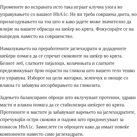
Промените во исхраната исто така играат клучна улога во
управувањето со вашиот HbA1c. Не ви треба совршена диета, но
прилагодувањето на тоа што и како јадете може значително да
влијае на вашите обрасци на шеќер во крвта. Фокусирајте се на
напредок наместо на совршенство.
Намалувањето на преработените јаглехидрати и додадените
шеќери помага да се спречат скоковите на шеќер во крвта.
Белиот леб, слатките пијалоци, колачињата и слатките
предизвикуваат брзи порасти на гликоза што вашето тело тешко
ги управува. Изборот на цели житарки, зеленчук и овошје со
влакна го забавува апсорбирањето на гликозата.
Јадењето балансирани оброци што вклучуваат протеини, здрави
масти и влакна помага да се стабилизира шеќерот во крвта.
Протеините и мастите ја забавуваат варењето на јаглехидратите,
спречувајќи остри скокови и падови што придонесуваат за
повисок HbA1c. Замислете ги оброците како да имаат повеќе
компоненти наместо само јаглехидрати.