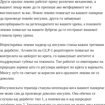
Други орални лекови работат преку различни механизми, а
вашиот лекар може да ги препише ако метформинот не е
вистинскиот за вас. Некои лекови помагаат на вашиот панкреас
да произведе повеќе инсулин, други го забавуваат
апсорбирањето на јаглехидратите во вашите црева, а поновите
лекови помагаат на вашите бубрези да го отстранат вишокот
гликоза преку урина.
Инјектирачки лекови надвор од инсулин станаа важни третмани
за дијабетес. Агонисти на GLP-1 рецепторите помагаат во
контролата на шеќерот во крвта, го намалуваат апетитот и
поддржуваат губење на тежината. Тие работат со имитирање на
природен хормон што го регулира шеќерот во крвта и варењето.
Многу луѓе ги сметаат за корисни кога оралните лекови не се
доволни.
Инсулинската терапија станува неопходна кога вашиот панкреас
не може сам да произведе доволно инсулин. Ова обично се
случува кај дијабетес тип 1, а понекогаш и кај напреднат
дијабетес тип 2. Започнувањето со инсулин не значи дека вашата