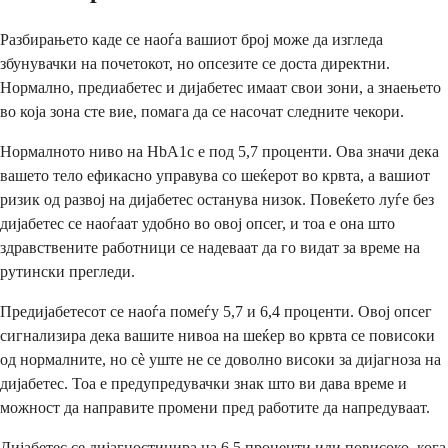
Разбирањето каде се наоѓа вашиот број може да изгледа
збунувачки на почетокот, но опсезите се доста директни.
Нормално, предиабетес и дијабетес имаат свои зони, а знаењето
во која зона сте вие, помага да се насочат следните чекори.
Нормалното ниво на HbA1c е под 5,7 проценти. Ова значи дека
вашето тело ефикасно управува со шеќерот во крвта, а вашиот
ризик од развој на дијабетес останува низок. Повеќето луѓе без
дијабетес се наоѓаат удобно во овој опсег, и тоа е она што
здравствените работници се надеваат да го видат за време на
рутински прегледи.
Предијабетесот се наоѓа помеѓу 5,7 и 6,4 проценти. Овој опсег
сигнализира дека вашите нивоа на шеќер во крвта се повисоки
од нормалните, но сè уште не се доволно високи за дијагноза на
дијабетес. Тоа е предупредувачки знак што ви дава време и
можност да направите промени пред работите да напредуваат.
Дијабетес се дијагностицира на 6,5 проценти или повисоко, кога