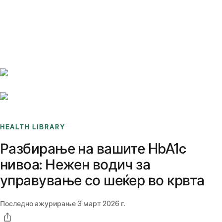
Benchmarks
Stories
FAQ
Sign up / Log in
HEALTH LIBRARY
Разбирање на вашите HbA1c
нивоа: Нежен водич за
управување со шеќер во крвта
Последно ажурирање
3 март 2026 г.