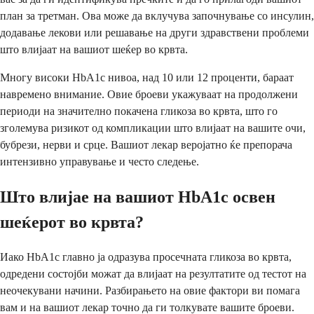
план за третман. Ова може да вклучува започнување со инсулин,
додавање лекови или решавање на други здравствени проблеми
што влијаат на вашиот шеќер во крвта.
Многу високи HbA1c нивоа, над 10 или 12 проценти, бараат
навремено внимание. Овие броеви укажуваат на продолжени
периоди на значително покачена гликоза во крвта, што го
зголемува ризикот од компликации што влијаат на вашите очи,
бубрези, нерви и срце. Вашиот лекар веројатно ќе препорача
интензивно управување и често следење.
Што влијае на вашиот HbA1c освен
шеќерот во крвта?
Иако HbA1c главно ја одразува просечната гликоза во крвта,
одредени состојби можат да влијаат на резултатите од тестот на
неочекувани начини. Разбирањето на овие фактори ви помага
вам и на вашиот лекар точно да ги толкувате вашите броеви.