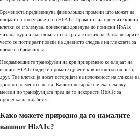
Бременоста предизвикува физиолошки промени што можат да
влијаат на толкувањето на HbA1c. Прометот на црвените крвни
клетки се зголемува, понекогаш доведува до пониски HbA1c
читања дури и ако гликозата во крвта е покачена. Затоа лекарите
често се потпираат повеќе на дневното следење на гликозата за
време на бременоста.
Неодамнешните трансфузии на крв привремено ќе влијаат на
вашиот HbA1c бидејќи примате црвени крвни клетки од некој
друг. Тие клетки ја носат историјата на изложеност на гликоза на
донорот, наместо вашата. Вашиот лекар ќе почека неколку
месеци по трансфузијата пред да го искористи HbA1c за
проценка на дијабетес.
Како можете природно да го намалите
вашиот HbA1c?