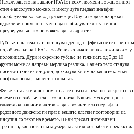
Намалувањето на вашиот HbA1c преку промени во животниот
стил е апсолутно можно, и многу луѓе гледаат значајни
подобрувања во рок од три месеци. Клучот е да се направат
одржливи промени наместо да се обидувате драматични
преуредувања што не можете да ги одржите.
Губењето на тежината останува еден од најефикасните начини за
подобрување на HbA1c, особено ако имате вишок тежина околу
половината. Дури и скромно губење на тежината од 5 до 10
фунти може да направи мерлива разлика. Вашето тело станува
посензитивно на инсулин, дозволувајќи им на вашите клетки
поефикасно да ја користат гликозата.
Физичката активност помага да се намали шеќерот во крвта и за
време на вежбање и за часови потоа. Вашите мускули црпат
гликоза од вашиот крвоток за да ја користат за енергија, а
редовното движење ги прави вашите клетки поотговорни на
инсулин со текот на времето. Не ви требаат интензивни
тренинзи; конзистентната умерена активност работи прекрасно.