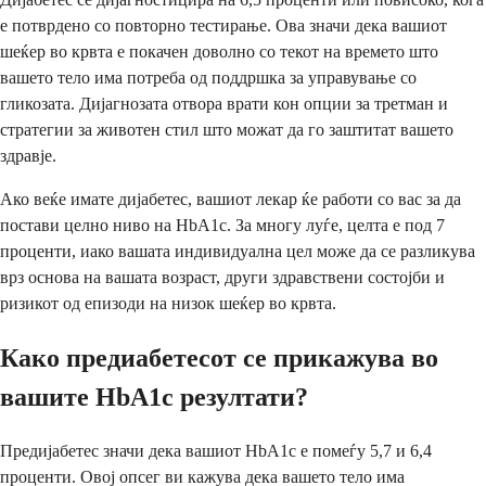
е потврдено со повторно тестирање. Ова значи дека вашиот
шеќер во крвта е покачен доволно со текот на времето што
вашето тело има потреба од поддршка за управување со
гликозата. Дијагнозата отвора врати кон опции за третман и
стратегии за животен стил што можат да го заштитат вашето
здравје.
Ако веќе имате дијабетес, вашиот лекар ќе работи со вас за да
постави целно ниво на HbA1c. За многу луѓе, целта е под 7
проценти, иако вашата индивидуална цел може да се разликува
врз основа на вашата возраст, други здравствени состојби и
ризикот од епизоди на низок шеќер во крвта.
Како предиабетесот се прикажува во
вашите HbA1c резултати?
Предијабетес значи дека вашиот HbA1c е помеѓу 5,7 и 6,4
проценти. Овој опсег ви кажува дека вашето тело има