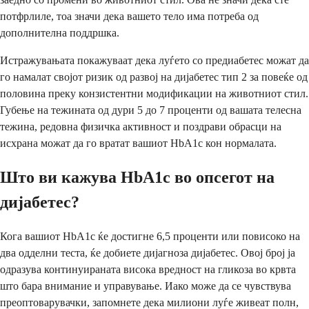
потфрлиле, тоа значи дека вашето тело има потреба од
дополнителна поддршка.
Истражувањата покажуваат дека луѓето со предиабетес можат да
го намалат својот ризик од развој на дијабетес тип 2 за повеќе од
половина преку конзистентни модификации на животниот стил.
Губење на тежината од дури 5 до 7 проценти од вашата телесна
тежина, редовна физичка активност и поздрави обрасци на
исхрана можат да го вратат вашиот HbA1c кон нормалата.
Што ви кажува HbA1c во опсегот на
дијабетес?
Кога вашиот HbA1c ќе достигне 6,5 проценти или повисоко на
два одделни теста, ќе добиете дијагноза дијабетес. Овој број ја
одразува континуираната висока вредност на гликоза во крвта
што бара внимание и управување. Иако може да се чувствува
преоптоварувачки, запомнете дека милиони луѓе живеат полн,