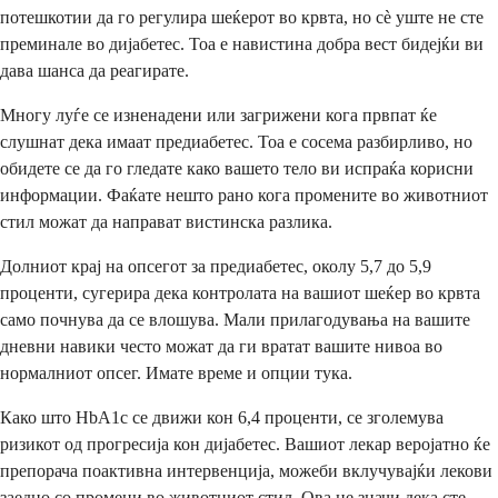
потешкотии да го регулира шеќерот во крвта, но сè уште не сте
преминале во дијабетес. Тоа е навистина добра вест бидејќи ви
дава шанса да реагирате.
Многу луѓе се изненадени или загрижени кога првпат ќе
слушнат дека имаат предиабетес. Тоа е сосема разбирливо, но
обидете се да го гледате како вашето тело ви испраќа корисни
информации. Фаќате нешто рано кога промените во животниот
стил можат да направат вистинска разлика.
Долниот крај на опсегот за предиабетес, околу 5,7 до 5,9
проценти, сугерира дека контролата на вашиот шеќер во крвта
само почнува да се влошува. Мали прилагодувања на вашите
дневни навики често можат да ги вратат вашите нивоа во
нормалниот опсег. Имате време и опции тука.
Како што HbA1c се движи кон 6,4 проценти, се зголемува
ризикот од прогресија кон дијабетес. Вашиот лекар веројатно ќе
препорача поактивна интервенција, можеби вклучувајќи лекови
заедно со промени во животниот стил. Ова не значи дека сте