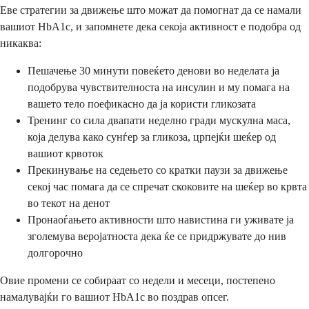
Еве стратегии за движење што можат да помогнат да се намали
вашиот HbA1c, и запомнете дека секоја активност е подобра од
никаква:
Пешачење 30 минути повеќето денови во неделата ја
подобрува чувствителноста на инсулин и му помага на
вашето тело поефикасно да ја користи гликозата
Тренинг со сила двапати неделно гради мускулна маса,
која делува како сунѓер за гликоза, црпејќи шеќер од
вашиот крвоток
Прекинување на седењето со кратки паузи за движење
секој час помага да се спречат скоковите на шеќер во крвта
во текот на денот
Пронаоѓањето активности што навистина ги уживате ја
зголемува веројатноста дека ќе се придржувате до нив
долгорочно
Овие промени се собираат со недели и месеци, постепено
намалувајќи го вашиот HbA1c во поздрав опсег.