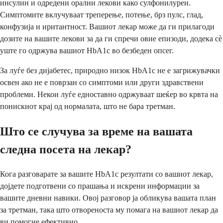
инсулин и одредени орални лекови како сулфонилуреи.
Симптомите вклучуваат треперење, потење, брз пулс, глад,
конфузија и иритантност. Вашиот лекар може да ги прилагоди
дозите на вашите лекови за да ги спречи овие епизоди, додека сè
уште го одржува вашиот HbA1c во безбеден опсег.
За луѓе без дијабетес, природно низок HbA1c не е загрижувачки
освен ако не е поврзан со симптоми или други здравствени
проблеми. Некои луѓе едноставно одржуваат шеќер во крвта на
понискиот крај од нормалата, што не бара третман.
Што се случува за време на вашата
следна посета на лекар?
Кога разговарате за вашите HbA1c резултати со вашиот лекар,
дојдете подготвени со прашања и искрени информации за
вашите дневни навики. Овој разговор ја обликува вашата план
за третман, така што отвореноста му помага на вашиот лекар да
ви помогне ефективно.