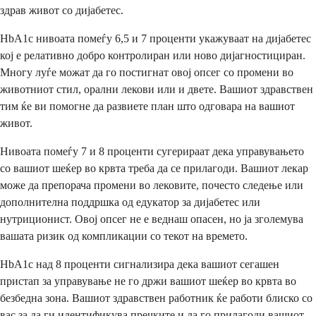
здрав живот со дијабетес.
HbA1c нивоата помеѓу 6,5 и 7 проценти укажуваат на дијабетес
кој е релативно добро контролиран или ново дијагностициран.
Многу луѓе можат да го постигнат овој опсег со промени во
животниот стил, орални лекови или и двете. Вашиот здравствен
тим ќе ви помогне да развиете план што одговара на вашиот
живот.
Нивоата помеѓу 7 и 8 проценти сугерираат дека управувањето
со вашиот шеќер во крвта треба да се прилагоди. Вашиот лекар
може да препорача промени во лековите, почесто следење или
дополнителна поддршка од едукатор за дијабетес или
нутриционист. Овој опсег не е веднаш опасен, но ја зголемува
вашата ризик од компликации со текот на времето.
HbA1c над 8 проценти сигнализира дека вашиот сегашен
пристап за управување не го држи вашиот шеќер во крвта во
безбедна зона. Вашиот здравствен работник ќе работи блиско со
вас за да ги идентификува пречките и да го прилагоди вашиот