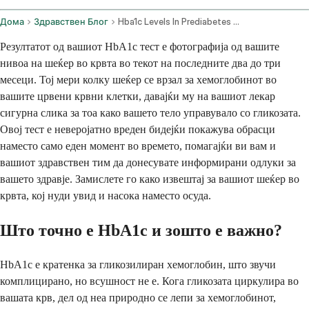
Дома
Здравствен Блог
Hba1c Levels In Prediabetes And Diabetes Interpretation And Management
Резултатот од вашиот HbA1c тест е фотографија од вашите
нивоа на шеќер во крвта во текот на последните два до три
месеци. Тој мери колку шеќер се врзал за хемоглобинот во
вашите црвени крвни клетки, давајќи му на вашиот лекар
сигурна слика за тоа како вашето тело управувало со гликозата.
Овој тест е неверојатно вреден бидејќи покажува обрасци
наместо само еден момент во времето, помагајќи ви вам и
вашиот здравствен тим да донесувате информирани одлуки за
вашето здравје. Замислете го како извештај за вашиот шеќер во
крвта, кој нуди увид и насока наместо осуда.
Што точно е HbA1c и зошто е важно?
HbA1c е кратенка за гликозилиран хемоглобин, што звучи
комплицирано, но всушност не е. Кога гликозата циркулира во
вашата крв, дел од неа природно се лепи за хемоглобинот,