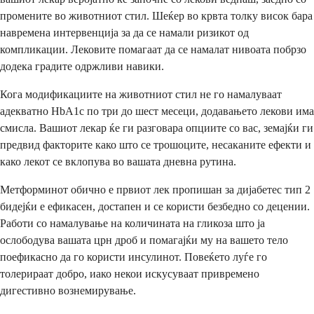
промените во животниот стил. Шеќер во крвта толку висок бара
навремена интервенција за да се намали ризикот од
компликации. Лековите помагаат да се намалат нивоата побрзо
додека градите одржливи навики.
Кога модификациите на животниот стил не го намалуваат
адекватно HbA1c по три до шест месеци, додавањето лекови има
смисла. Вашиот лекар ќе ги разговара опциите со вас, земајќи ги
предвид факторите како што се трошоците, несаканите ефекти и
како лекот се вклопува во вашата дневна рутина.
Метформинот обично е првиот лек пропишан за дијабетес тип 2
бидејќи е ефикасен, достапен и се користи безбедно со децении.
Работи со намалување на количината на гликоза што ја
ослободува вашата црн дроб и помагајќи му на вашето тело
поефикасно да го користи инсулинот. Повеќето луѓе го
толерираат добро, иако некои искусуваат привремено
дигестивно вознемирување.