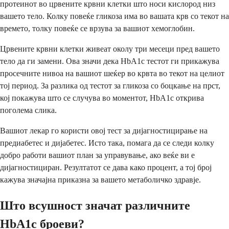
протеинот во црвените крвни клетки што носи кислород низ
вашето тело. Колку повеќе гликоза има во вашата крв со текот на
времето, толку повеќе се врзува за вашиот хемоглобин.
Црвените крвни клетки живеат околу три месеци пред вашето
тело да ги замени. Ова значи дека HbA1c тестот ги прикажува
просечните нивоа на вашиот шеќер во крвта во текот на целиот
тој период. За разлика од тестот за гликоза со боцкање на прст,
кој покажува што се случува во моментот, HbA1c открива
поголема слика.
Вашиот лекар го користи овој тест за дијагностицирање на
предиабетес и дијабетес. Исто така, помага да се следи колку
добро работи вашиот план за управување, ако веќе ви е
дијагностициран. Резултатот се дава како процент, а тој број
кажува значајна приказна за вашето метаболичко здравје.
Што всушност значат различните
HbA1c броеви?