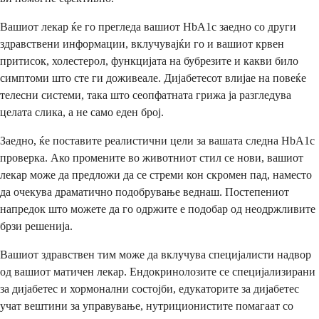
Вашиот лекар ќе го прегледа вашиот HbA1c заедно со други
здравствени информации, вклучувајќи го и вашиот крвен
притисок, холестерол, функцијата на бубрезите и какви било
симптоми што сте ги доживеале. Дијабетесот влијае на повеќе
телесни системи, така што сеопфатната грижа ја разгледува
целата слика, а не само еден број.
Заедно, ќе поставите реалистични цели за вашата следна HbA1c
проверка. Ако промените во животниот стил се нови, вашиот
лекар може да предложи да се стреми кон скромен пад, наместо
да очекува драматично подобрување веднаш. Постепениот
напредок што можете да го одржите е подобар од неодржливите
брзи решенија.
Вашиот здравствен тим може да вклучува специјалисти надвор
од вашиот матичен лекар. Ендокринолозите се специјализирани
за дијабетес и хормонални состојби, едукаторите за дијабетес
учат вештини за управување, нутриционистите помагаат со