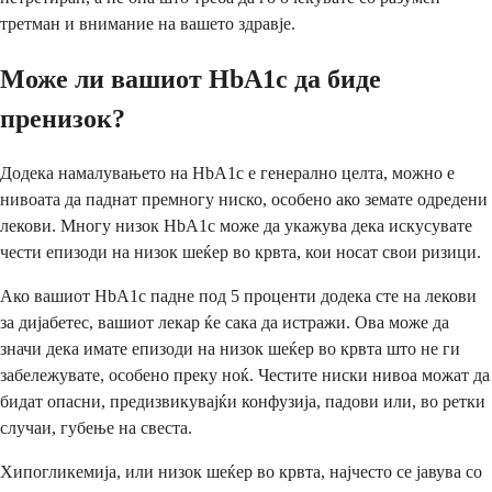
третман и внимание на вашето здравје.
Може ли вашиот HbA1c да биде
пренизок?
Додека намалувањето на HbA1c е генерално целта, можно е
нивоата да паднат премногу ниско, особено ако земате одредени
лекови. Многу низок HbA1c може да укажува дека искусувате
чести епизоди на низок шеќер во крвта, кои носат свои ризици.
Ако вашиот HbA1c падне под 5 проценти додека сте на лекови
за дијабетес, вашиот лекар ќе сака да истражи. Ова може да
значи дека имате епизоди на низок шеќер во крвта што не ги
забележувате, особено преку ноќ. Честите ниски нивоа можат да
бидат опасни, предизвикувајќи конфузија, падови или, во ретки
случаи, губење на свеста.
Хипогликемија, или низок шеќер во крвта, најчесто се јавува со