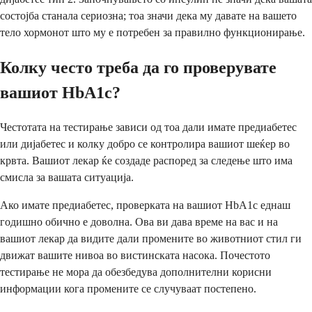
состојба станала сериозна; тоа значи дека му давате на вашето
тело хормонот што му е потребен за правилно функционирање.
Колку често треба да го проверувате
вашиот HbA1c?
Честотата на тестирање зависи од тоа дали имате предиабетес
или дијабетес и колку добро се контролира вашиот шеќер во
крвта. Вашиот лекар ќе создаде распоред за следење што има
смисла за вашата ситуација.
Ако имате предиабетес, проверката на вашиот HbA1c еднаш
годишно обично е доволна. Ова ви дава време на вас и на
вашиот лекар да видите дали промените во животниот стил ги
движат вашите нивоа во вистинската насока. Почестото
тестирање не мора да обезбедува дополнителни корисни
информации кога промените се случуваат постепено.