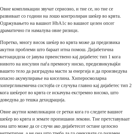
Овие компликации звучат сериозно, и тие се, но тие се
развиваат со години на лошо контролиран шеќер во крвта.
Одржувањето на вашиот HbA1c во вашиот целен опсег
драматично ги намалува овие ризици.
Поретко, многу висок шеќер во крвта може да предизвика
акутни проблеми што бараат итна помош. Дијабетична
кетоацидоза се јавува првенствено кај дијабетес тип 1 кога
нивото на инсулин паѓа премногу ниско, предизвикувајќи
вашето тело да разградува масти за енергија и да произведува
опасно акумулирање на киселина. Хиперосмоларна
хипергликемична состојба се случува главно кај дијабетес тип 2
кога шеќерот во крвта се искачува екстремно високо, што
доведува до тешка дехидрација.
Овие акутни компликации се ретки кога го следите вашиот
шеќер во крвта и земате пропишани лекови. Тие претставуваат
она што може да се случи ако дијабетесот остане целосно
нетретиран, а не она што треба да го очекувате со разумен