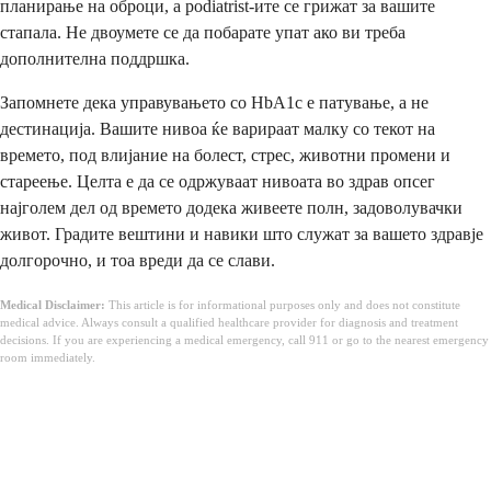
планирање на оброци, а podiatrist-ите се грижат за вашите
стапала. Не двоумете се да побарате упат ако ви треба
дополнителна поддршка.
Запомнете дека управувањето со HbA1c е патување, а не
дестинација. Вашите нивоа ќе варираат малку со текот на
времето, под влијание на болест, стрес, животни промени и
стареење. Целта е да се одржуваат нивоата во здрав опсег
најголем дел од времето додека живеете полн, задоволувачки
живот. Градите вештини и навики што служат за вашето здравје
долгорочно, и тоа вреди да се слави.
Medical Disclaimer:
This article is for informational purposes only and does not constitute
medical advice. Always consult a qualified healthcare provider for diagnosis and treatment
decisions. If you are experiencing a medical emergency, call 911 or go to the nearest emergency
room immediately.