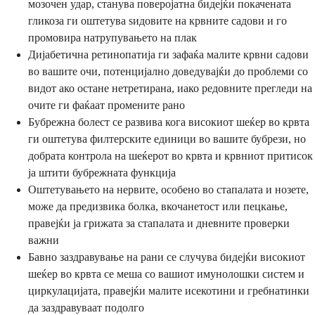
мозочен удар, станува поверојатна бидејќи покачената
гликоза ги оштетува ѕидовите на крвните садови и го
промовира натрупувањето на плак
Дијабетична ретинопатија ги зафаќа малите крвни садови
во вашите очи, потенцијално доведувајќи до проблеми со
видот ако остане нетретирана, иако редовните прегледи на
очите ги фаќаат промените рано
Бубрежна болест се развива кога високиот шеќер во крвта
ги оштетува филтерските единици во вашите бубрези, но
добрата контрола на шеќерот во крвта и крвниот притисок
ја штити бубрежната функција
Оштетувањето на нервите, особено во стапалата и нозете,
може да предизвика болка, вкочанетост или пецкање,
правејќи ја грижата за стапалата и дневните проверки
важни
Бавно заздравување на рани се случува бидејќи високиот
шеќер во крвта се меша со вашиот имунолошки систем и
циркулацијата, правејќи малите исекотини и гребнатинки
да заздравуваат подолго