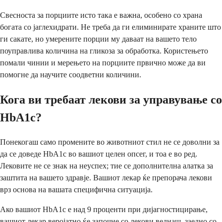
Свесноста за порциите исто така е важна, особено со храна
богата со јаглехидрати. Не треба да ги елиминирате храните што
ги сакате, но умерените порции му даваат на вашето тело
поуправлива количина на гликоза за обработка. Користењето
помали чинии и мерењето на порциите првично може да ви
помогне да научите соодветни количини.
Кога ви требаат лекови за управување со
HbA1c?
Понекогаш само промените во животниот стил не се доволни за
да се доведе HbA1c во вашиот целен опсег, и тоа е во ред.
Лековите не се знак на неуспех; тие се дополнителна алатка за
заштита на вашето здравје. Вашиот лекар ќе препорача лекови
врз основа на вашата специфична ситуација.
Ако вашиот HbA1c е над 9 проценти при дијагностицирање,
вашиот лекар веројатно ќе започне со лекови веднаш, заедно со