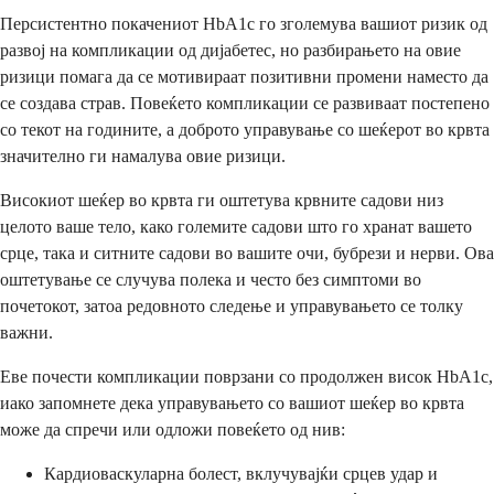
Персистентно покачениот HbA1c го зголемува вашиот ризик од
развој на компликации од дијабетес, но разбирањето на овие
ризици помага да се мотивираат позитивни промени наместо да
се создава страв. Повеќето компликации се развиваат постепено
со текот на годините, а доброто управување со шеќерот во крвта
значително ги намалува овие ризици.
Високиот шеќер во крвта ги оштетува крвните садови низ
целото ваше тело, како големите садови што го хранат вашето
срце, така и ситните садови во вашите очи, бубрези и нерви. Ова
оштетување се случува полека и често без симптоми во
почетокот, затоа редовното следење и управувањето се толку
важни.
Еве почести компликации поврзани со продолжен висок HbA1c,
иако запомнете дека управувањето со вашиот шеќер во крвта
може да спречи или одложи повеќето од нив:
Кардиоваскуларна болест, вклучувајќи срцев удар и