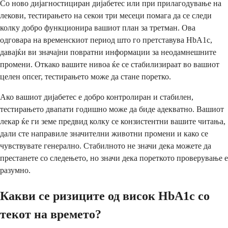
Со ново дијагностициран дијабетес или при прилагодување на
лекови, тестирањето на секои три месеци помага да се следи
колку добро функционира вашиот план за третман. Ова
одговара на временскиот период што го претставува HbA1c,
давајќи ви значајни повратни информации за неодамнешните
промени. Откако вашите нивоа ќе се стабилизираат во вашиот
целен опсег, тестирањето може да стане поретко.
Ако вашиот дијабетес е добро контролиран и стабилен,
тестирањето двапати годишно може да биде адекватно. Вашиот
лекар ќе ги земе предвид колку се конзистентни вашите читања,
дали сте направиле значителни животни промени и како се
чувствувате генерално. Стабилното не значи дека можете да
престанете со следењето, но значи дека пореткото проверување е
разумно.
Какви се ризиците од висок HbA1c со
текот на времето?