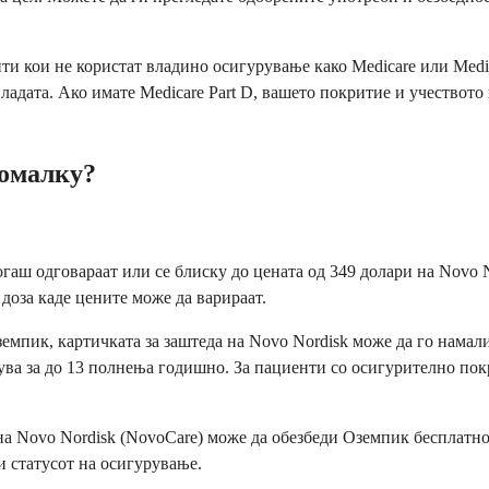
нти кои не користат владино осигурување како Medicare или Medi
адата. Ако имате Medicare Part D, вашето покритие и учеството
помалку?
аш одговараат или се блиску до цената од 349 долари на Novo No
 доза каде цените може да варираат.
мпик, картичката за заштеда на Novo Nordisk може да го намали
ва за до 13 полнења годишно. За пациенти со осигурително покр
 на Novo Nordisk (NovoCare) може да обезбеди Оземпик бесплатн
и статусот на осигурување.