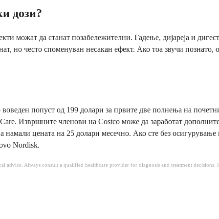
ки дози?
кти можат да станат позабележителни. Гадење, дијареја и дигест
ат, но често споменуван несакан ефект. Ако тоа звучи познато, о
 воведен попуст од 199 долари за првите две полнења на почетни
oCare. Извршните членови на Costco може да заработат дополнит
а намали цената на 25 долари месечно. Ако сте без осигурување 
ovo Nordisk.
ical advice. Always consult a qualified healthcare provider for diagnosis and treatment decisions