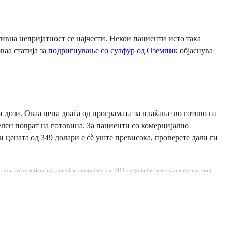
ивна непријатност се најчести. Некои пациенти исто така
ваа статија за
подригнување со сулфур од Оземпик
објаснува
 дози. Оваа цена доаѓа од програмата за плаќање во готово на
елен поврат на готовина. За пациенти со комерцијално
и цената од 349 долари е сè уште превисока, проверете дали ги
. If you are experiencing a medical emergency, call 911 or go to the nearest emergency room