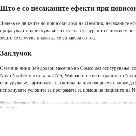
Што е со несаканите ефекти при повисо
Додека се движите до повисоки дози на Оземпик, несаканите ефе
пријавуваат подригнување со вкус на сулфур, што е помалку позн
зошто се случува и како да се управува со тоа.
Заклучок
Оземпик чини 349 долари месечно во Costco без осигурување, со
Novo Nordisk и е иста во CVS, Walmart и на веб-страницата Nov
осигурување, картичката за заштеда на производителот може да ј
исполнувате условите за програмата за помош на пациенти на N
Medical Disclaimer:
This article is for informational purposes only and does not constitute med
immediately.