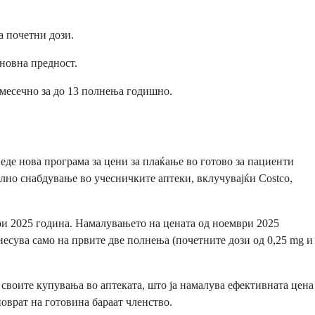
а почетни дози.
еновна предност.
 месечно за до 13 полнења годишно.
еде нова програма за цени за плаќање во готово за пациенти
лно снабдување во учесничките аптеки, вклучувајќи Costco,
ри 2025 година. Намалувањето на цената од ноември 2025
несува само на првите две полнења (почетните дози од 0,25 mg и
д своите купувања во аптеката, што ја намалува ефективната цена
поврат на готовина бараат членство.