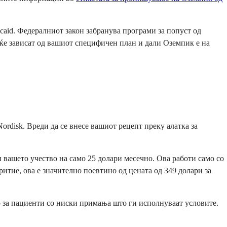
caid. Федералниот закон забранува програми за попуст од
 ќе зависат од вашиот специфичен план и дали Оземпик е на
rdisk. Вреди да се внесе вашиот рецепт преку алатка за
 вашето учество на само 25 долари месечно. Ова работи само со
итие, ова е значително поевтино од цената од 349 долари за
о за пациенти со ниски примања што ги исполнуваат условите.