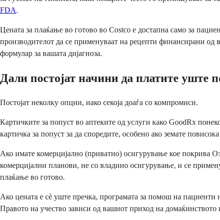
FDA
.
Цената за плаќање во готово во Costco е достапна само за пацие
производителот да се применуваат на рецепти финансирани од вл
формулар за вашата дијагноза.
Дали постојат начини да платите уште 
Постојат неколку опции, иако секоја доаѓа со компромиси.
Картичките за попуст во аптеките од услуги како GoodRx понеког
картичка за попуст за да споредите, особено ако земате повисока
Ако имате комерцијално (приватно) осигурување кое покрива Озе
комерцијални планови, не со владино осигурување, и се примену
плаќање во готово.
Ако цената е сè уште пречка, програмата за помош на пациенти
Правото на учество зависи од вашиот приход на домаќинството 