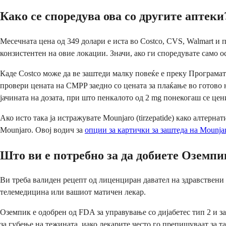
Како се споредува ова со другите аптеки
Месечната цена од 349 долари е иста во Costco, CVS, Walmart и 
конзистентен на овие локации. Значи, ако ги споредувате само о
Каде Costco може да ве заштеди малку повеќе е преку Програмат
провери цената на CMPP заедно со цената за плаќање во готово н
јачината на дозата, при што пенкалото од 2 mg понекогаш се це
Ако исто така ја истражувате Mounjaro (tirzepatide) како алтерна
Mounjaro. Овој водич за
опции за картички за заштеда на Mounja
Што ви е потребно за да добиете Оземпи
Ви треба валиден рецепт од лиценциран давател на здравствени у
телемедицина или вашиот матичен лекар.
Оземпик е одобрен од FDA за управување со дијабетес тип 2 и з
за губење на тежината, иако лекарите често го препишуваат за 