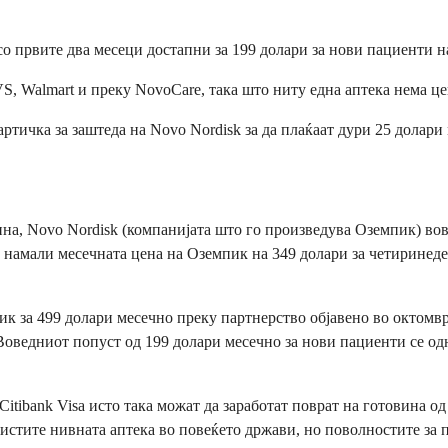
со првите два месеци достапни за 199 долари за нови пациенти н
CVS, Walmart и преку NovoCare, така што ниту една аптека нема ц
ртичка за заштеда на Novo Nordisk за да плаќаат дури 25 долари
ина, Novo Nordisk (компанијата што го произведува Оземпик) вов
намали месечната цена на Оземпик на 349 долари за четиринеде
ик за 499 долари месечно преку партнерство објавено во октомв
Воведниот попуст од 199 долари месечно за нови пациенти се од
itibank Visa исто така можат да заработат поврат на готовина о
ористите нивната аптека во повеќето држави, но поволностите за 