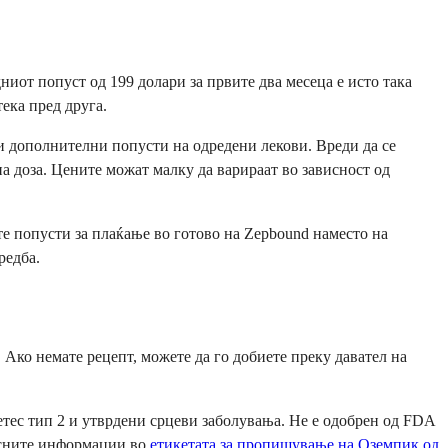
ниот попуст од 199 долари за првите два месеца е исто така
ека пред друга.
ди дополнителни попусти на одредени лекови. Вреди да се
на доза. Цените можат малку да варираат во зависност од
оите попусти за плаќање во готово на Zepbound наместо на
редба.
 Ако немате рецепт, можете да го добиете преку давател на
етес тип 2 и утврдени срцеви заболувања. Не е одобрен од FDA
носните информации во
етикетата за пропишување на Оземпик од