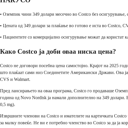
НАКУСО
• Оземпик чини 349 долари месечно во Costco без осигурување, 
• Цената од 349 долари за плаќање во готово е иста во Costco, 
• Пациентите со комерцијално осигурување можат да користат ка
Како Costco ја доби оваа ниска цена?
Costco не договори посебна цена самостојно. Крајот на 2025 год
што плаќаат сами низ Соединетите Американски Држави. Ова ја 
CVS и Walmart.
Пред лансирањето на оваа програма, Costco го продаваше Оземп
година од Novo Nordisk ја намали дополнително на 349 долари. 
0,5 mg).
Извршните членови на Costco и имателите на картичката Costco C
за малку повеќе. Не ви е потребно членство во Costco за да ја к