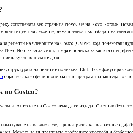
?
преку сопствената веб-страница NovoCare на Novo Nordisk. Вовед
сновните цени на лековите, нема предност во изборот на една апт
а за рецепти на членовите на Costco (CMPP), која понекогаш ну
а Novo Nordisk за да се види која е пониска за вашата специфич
ни поинаку од пониските дози.
тива, структурата на цените е поинаква. Eli Lilly се фокусира св
ro
објаснува како функционираат тие програми за заштеда во спо
к во Costco?
слуги. Аптеките на Costco нема да го издадат Оземпик без него.
а намалување на кардиоваскуларниот ризик кај возрасни со дијаб
таа цел. Можете да ги прегледате одобрените употреби и безбед