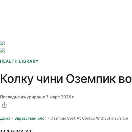
Benchmarks
Stories
FAQ
Sign up / Log in
HEALTH LIBRARY
Колку чини Оземпик во
Последно ажурирање
7 март 2026 г.
Дома
Здравствен Блог
Ozempic Cost At Costco Without Insurance