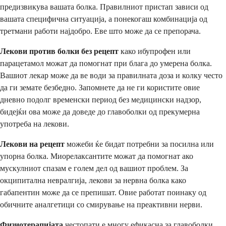
предизвикува вашата болка. Правилниот пристап зависи од
вашата специфична ситуација, а понекогаш комбинација од
третмани работи најдобро. Еве што може да се препорача.
Лекови против болки без рецепт
како ибупрофен или
парацетамол можат да помогнат при блага до умерена болка.
Вашиот лекар може да ве води за правилната доза и колку често
да ги земате безбедно. Запомнете да не ги користите овие
дневно подолг временски период без медицински надзор,
бидејќи ова може да доведе до главоболки од прекумерна
употреба на лекови.
Лекови на рецепт
можеби ќе бидат потребни за посилна или
упорна болка. Миорелаксантите можат да помогнат ако
мускулниот спазам е голем дел од вашиот проблем. За
окципитална невралгија, лекови за нервна болка како
габапентин може да се препишат. Овие работат поинаку од
обичните аналгетици со смирување на преактивни нерви.
Физиотерапијата
честопати е многу ефикасна за главоболки