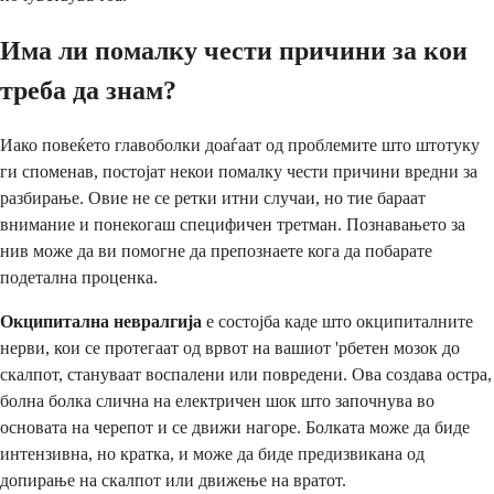
Има ли помалку чести причини за кои
треба да знам?
Иако повеќето главоболки доаѓаат од проблемите што штотуку
ги споменав, постојат некои помалку чести причини вредни за
разбирање. Овие не се ретки итни случаи, но тие бараат
внимание и понекогаш специфичен третман. Познавањето за
нив може да ви помогне да препознаете кога да побарате
подетална проценка.
Окципитална невралгија
е состојба каде што окципиталните
нерви, кои се протегаат од врвот на вашиот 'рбетен мозок до
скалпот, стануваат воспалени или повредени. Ова создава остра,
болна болка слична на електричен шок што започнува во
основата на черепот и се движи нагоре. Болката може да биде
интензивна, но кратка, и може да биде предизвикана од
допирање на скалпот или движење на вратот.