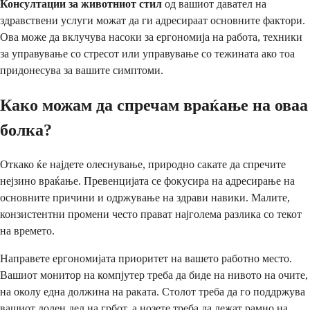
Консултации за животниот стил
од вашиот давател на
здравствени услуги можат да ги адресираат основните фактори.
Ова може да вклучува насоки за ергономија на работа, техники
за управување со стресот или управување со тежината ако тоа
придонесува за вашите симптоми.
Како можам да спречам враќање на оваа
болка?
Откако ќе најдете олеснување, природно сакате да спречите
нејзино враќање. Превенцијата се фокусира на адресирање на
основните причини и одржување на здрави навики. Малите,
конзистентни промени често прават најголема разлика со текот
на времето.
Направете ергономијата приоритет на вашето работно место.
Вашиот монитор на компјутер треба да биде на нивото на очите,
на околу една должина на раката. Столот треба да го поддржува
вашиот долен дел на грбот, а нозете треба да лежат рамно на