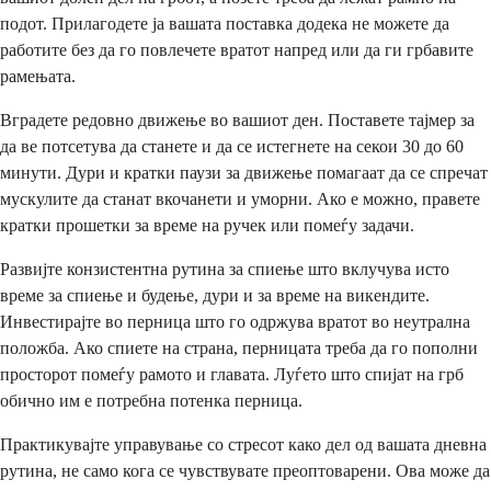
подот. Прилагодете ја вашата поставка додека не можете да
работите без да го повлечете вратот напред или да ги грбавите
рамењата.
Вградете редовно движење во вашиот ден. Поставете тајмер за
да ве потсетува да станете и да се истегнете на секои 30 до 60
минути. Дури и кратки паузи за движење помагаат да се спречат
мускулите да станат вкочанети и уморни. Ако е можно, правете
кратки прошетки за време на ручек или помеѓу задачи.
Развијте конзистентна рутина за спиење што вклучува исто
време за спиење и будење, дури и за време на викендите.
Инвестирајте во перница што го одржува вратот во неутрална
положба. Ако спиете на страна, перницата треба да го пополни
просторот помеѓу рамото и главата. Луѓето што спијат на грб
обично им е потребна потенка перница.
Практикувајте управување со стресот како дел од вашата дневна
рутина, не само кога се чувствувате преоптоварени. Ова може да