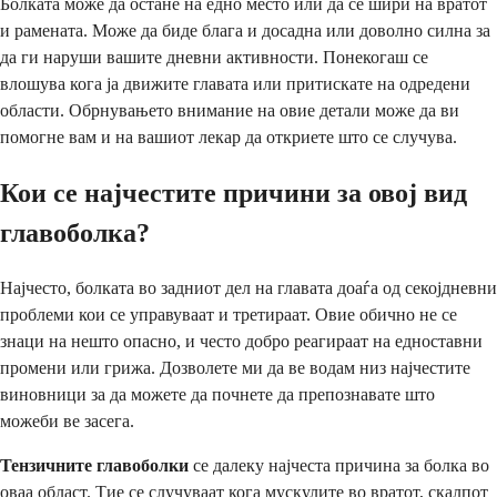
Болката може да остане на едно место или да се шири на вратот
и рамената. Може да биде блага и досадна или доволно силна за
да ги наруши вашите дневни активности. Понекогаш се
влошува кога ја движите главата или притискате на одредени
области. Обрнувањето внимание на овие детали може да ви
помогне вам и на вашиот лекар да откриете што се случува.
Кои се најчестите причини за овој вид
главоболка?
Најчесто, болката во задниот дел на главата доаѓа од секојдневни
проблеми кои се управуваат и третираат. Овие обично не се
знаци на нешто опасно, и често добро реагираат на едноставни
промени или грижа. Дозволете ми да ве водам низ најчестите
виновници за да можете да почнете да препознавате што
можеби ве засега.
Тензичните главоболки
се далеку најчеста причина за болка во
оваа област. Тие се случуваат кога мускулите во вратот, скалпот