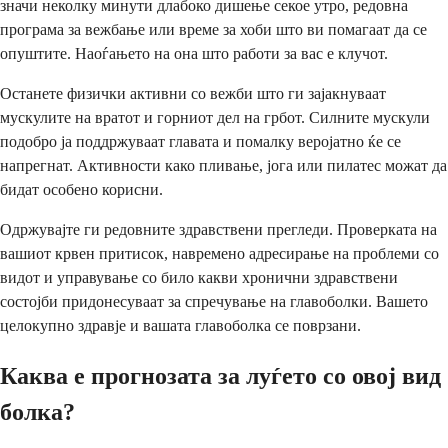
значи неколку минути длабоко дишење секое утро, редовна
програма за вежбање или време за хоби што ви помагаат да се
опуштите. Наоѓањето на она што работи за вас е клучот.
Останете физички активни со вежби што ги зајакнуваат
мускулите на вратот и горниот дел на грбот. Силните мускули
подобро ја поддржуваат главата и помалку веројатно ќе се
напрегнат. Активности како пливање, јога или пилатес можат да
бидат особено корисни.
Одржувајте ги редовните здравствени прегледи. Проверката на
вашиот крвен притисок, навремено адресирање на проблеми со
видот и управување со било какви хронични здравствени
состојби придонесуваат за спречување на главоболки. Вашето
целокупно здравје и вашата главоболка се поврзани.
Каква е прогнозата за луѓето со овој вид
болка?