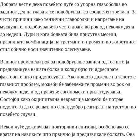
Добрата вест е дека повеќето луѓе со упорна главоболка во
задниот дел на главата се подобруваат со соодветен третман. За
чести причини како тензични главоболки и напрегање на
мускулите, подобрувањето често доаѓа во рок од неколку дена
до недели. Дури и кога болката била присутна месеци,
правилната комбинација на третмани и промени во животниот
стил обично носи значително олеснување.
Вашиот временски рок за подобрување зависи од тоа што ја
предизвикува вашата болка и колку брзо ги адресирате
факторите што придонесуваат. Ако лошото држење на телото е
главниот проблем, можеби ќе забележите промени во рок од
неколку недели од правење ергономски прилагодувања.
Состојби како окципитална невралгија можеби ќе потрае
подолго за да се решат, но сепак добро реагираат на третман во
повеќето случаи.
Некои луѓе доживуваат повторливи епизоди, особено ако се
вратат на навиките што првично ја предизвикале болката. Ова