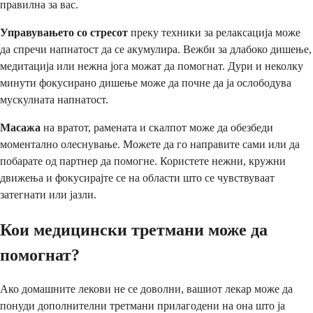
правилна за вас.
Управувањето со стресот
преку техники за релаксација може
да спречи напнатост да се акумулира. Вежби за длабоко дишење,
медитација или нежна јога можат да помогнат. Дури и неколку
минути фокусирано дишење може да почне да ја ослободува
мускулната напнатост.
Масажа
на вратот, рамената и скалпот може да обезбеди
моментално олеснување. Можете да го направите сами или да
побарате од партнер да помогне. Користете нежни, кружни
движења и фокусирајте се на области што се чувствуваат
затегнати или јазли.
Кои медицински третмани може да
помогнат?
Ако домашните лекови не се доволни, вашиот лекар може да
понуди дополнителни третмани прилагодени на она што ја