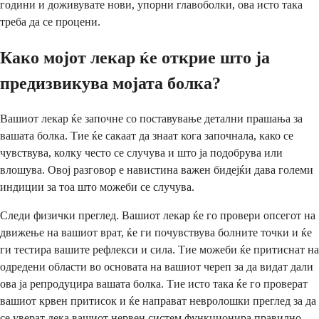
години и доживувате нови, упорни главоболки, ова исто така
треба да се процени.
Како мојот лекар ќе открие што ја
предизвикува мојата болка?
Вашиот лекар ќе започне со поставување детални прашања за
вашата болка. Тие ќе сакаат да знаат кога започнала, како се
чувствува, колку често се случува и што ја подобрува или
влошува. Овој разговор е навистина важен бидејќи дава големи
индиции за тоа што можеби се случува.
Следи физички преглед. Вашиот лекар ќе го провери опсегот на
движење на вашиот врат, ќе ги почувствува болните точки и ќе
ги тестира вашите рефлекси и сила. Тие можеби ќе притиснат на
одредени области во основата на вашиот череп за да видат дали
ова ја репродуцира вашата болка. Тие исто така ќе го проверат
вашиот крвен притисок и ќе направат невролошки преглед за да
се уверат дека вашиот нервен систем функционира правилно.