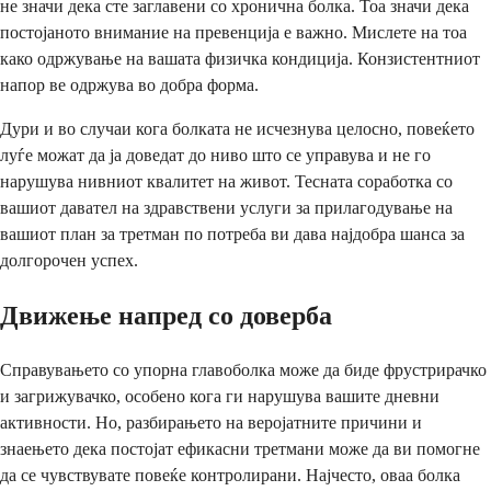
не значи дека сте заглавени со хронична болка. Тоа значи дека
постојаното внимание на превенција е важно. Мислете на тоа
како одржување на вашата физичка кондиција. Конзистентниот
напор ве одржува во добра форма.
Дури и во случаи кога болката не исчезнува целосно, повеќето
луѓе можат да ја доведат до ниво што се управува и не го
нарушува нивниот квалитет на живот. Тесната соработка со
вашиот давател на здравствени услуги за прилагодување на
вашиот план за третман по потреба ви дава најдобра шанса за
долгорочен успех.
Движење напред со доверба
Справувањето со упорна главоболка може да биде фрустрирачко
и загрижувачко, особено кога ги нарушува вашите дневни
активности. Но, разбирањето на веројатните причини и
знаењето дека постојат ефикасни третмани може да ви помогне
да се чувствувате повеќе контролирани. Најчесто, оваа болка