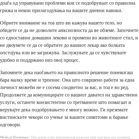
доаѓа од управувани проблеми кои се подобруваат со правилна
грижа и некои прилагодувања на вашите дневни навики.
Обрнете внимание на тоа што ви кажува вашето тело, но
обидете се да не дозволите анксиозноста да ве обземе. Започнете
со едноставни домашни лекови и промени во животниот стил, и
не двоумете се да се обратите до вашиот лекар ако болката
опстојува или ве загрижува. Заслужувате да се чувствувате
удобно и поддржано низ овој процес.
Запомнете дека наоѓањето на правилното решение понекогаш
бара малку време и трпение. Она што совршено работи за една
личност можеби не е сосема соодветно за вас, и тоа е во ред.
Продолжете да комуницирате со вашиот давател на здравствени
услуги, останете конзистентни со третманите што помагаат и
верувајте дека подобрувањето е многу можно. Ги преземате
вистинските чекори со учење за вашите симптоми и барање
одговори.
Medical Disclaimer:
This article is for informational purposes only and does not constitute