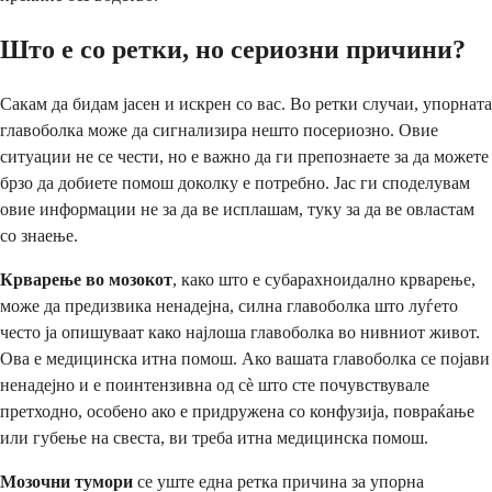
Што е со ретки, но сериозни причини?
Сакам да бидам јасен и искрен со вас. Во ретки случаи, упорната
главоболка може да сигнализира нешто посериозно. Овие
ситуации не се чести, но е важно да ги препознаете за да можете
брзо да добиете помош доколку е потребно. Јас ги споделувам
овие информации не за да ве исплашам, туку за да ве овластам
со знаење.
Крварење во мозокот
, како што е субарахноидално крварење,
може да предизвика ненадејна, силна главоболка што луѓето
често ја опишуваат како најлоша главоболка во нивниот живот.
Ова е медицинска итна помош. Ако вашата главоболка се појави
ненадејно и е поинтензивна од сè што сте почувствувале
претходно, особено ако е придружена со конфузија, повраќање
или губење на свеста, ви треба итна медицинска помош.
Мозочни тумори
се уште една ретка причина за упорна