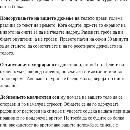
остра болка.
Подобрувањето на вашето држење на телото
прави голема
разлика со текот на времето. Кога седите, држете го екранот на
нивото на очите за да не гледате надолу. Рамената треба да ви
бидат опуштени, а не грбави. Правете паузи на секои 30 минути
за да станете, да се истегнете и да го ресетирате држењето на
телото.
Останувањето хидрирано
е едноставно, но моќно. Целете на
околу осум чаши вода дневно, повеќе ако сте активни или во
топло време. Ако вашата урина е бледо жолта, веројатно пиете
доволно.
Добивањето квалитетен сон
му помага на вашето тело да се
опорави и го намалува стресот. Обидете се да го одржувате
редовниот распоред на спиење и уверете се дека вашата перница
правилно го поддржува вратот. Не треба да се будите со болка
или вкочанетост во вратот ако вашата положба за спиење е