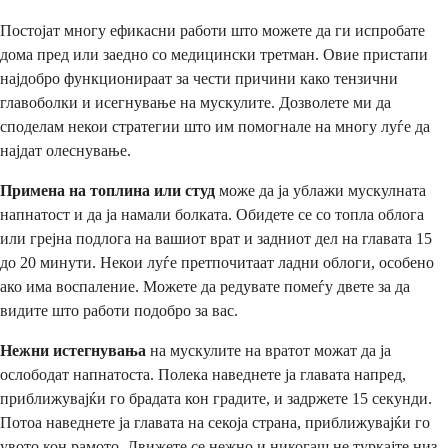
Постојат многу ефикасни работи што можете да ги испробате
дома пред или заедно со медицински третман. Овие пристапи
најдобро функционираат за чести причини како тензични
главоболки и исегнување на мускулите. Дозволете ми да
споделам некои стратегии што им помогнале на многу луѓе да
најдат олеснување.
Примена на топлина или студ
може да ја ублажи мускулната
напнатост и да ја намали болката. Обидете се со топла облога
или грејна подлога на вашиот врат и задниот дел на главата 15
до 20 минути. Некои луѓе претпочитаат ладни облоги, особено
ако има воспаление. Можете да редувате помеѓу двете за да
видите што работи подобро за вас.
Нежни истегнувања
на мускулите на вратот можат да ја
ослободат напнатоста. Полека наведнете ја главата напред,
приближувајќи го брадата кон градите, и задржете 15 секунди.
Потоа наведнете ја главата на секоја страна, приближувајќи го
увото кон рамото. Движете се нежно и никогаш не туркајте низ