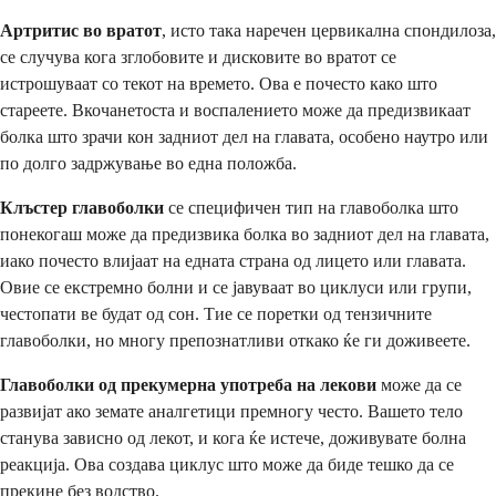
Артритис во вратот
, исто така наречен цервикална спондилоза,
се случува кога зглобовите и дисковите во вратот се
истрошуваат со текот на времето. Ова е почесто како што
стареете. Вкочанетоста и воспалението може да предизвикаат
болка што зрачи кон задниот дел на главата, особено наутро или
по долго задржување во една положба.
Клъстер главоболки
се специфичен тип на главоболка што
понекогаш може да предизвика болка во задниот дел на главата,
иако почесто влијаат на едната страна од лицето или главата.
Овие се екстремно болни и се јавуваат во циклуси или групи,
честопати ве будат од сон. Тие се поретки од тензичните
главоболки, но многу препознатливи откако ќе ги доживеете.
Главоболки од прекумерна употреба на лекови
може да се
развијат ако земате аналгетици премногу често. Вашето тело
станува зависно од лекот, и кога ќе истече, доживувате болна
реакција. Ова создава циклус што може да биде тешко да се
прекине без водство.