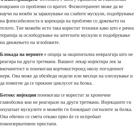
поврзани со проблеми со вратот. Физиотерапевт може да ве
научи на вежби за зајакнување на слабите мускули, подобрување
на флексибилноста и корекција на проблеми со држењето на
телото. Тие можеби исто така користат техники како што е рачна
терапија за ослободување на затегнати мускули и подобрување
на движењето на зглобовите.
Блокада на нервите
е опција за окципитална невралгија што не
реагира на други третмани. Вашиот лекар инјектира лек за
вкочанетост и понекогаш кортикостероид околу погодениот
нерв. Ова може да обезбеди недели или месеци на олеснување и
да помогне да се прекине циклусот на болка.
Ботокс инјекции
понекогаш се користат за хронични
главоболки кои не реагирале на други третмани. Инјекциите ги
опуштаат мускулите и можеби ги блокираат сигналите за болка.
Ова обично се смета откако прво ќе се испробаат
поконзервативни пристапи.