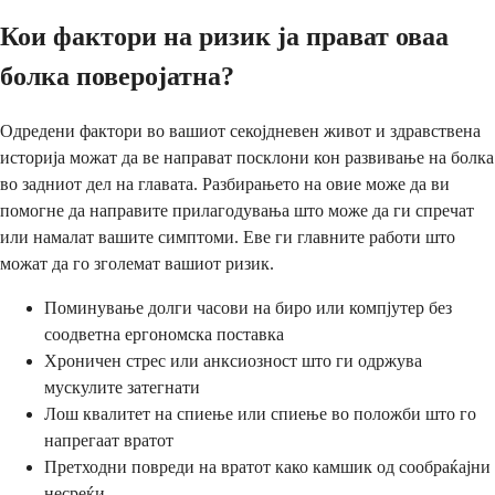
Кои фактори на ризик ја прават оваа
болка поверојатна?
Одредени фактори во вашиот секојдневен живот и здравствена
историја можат да ве направат посклони кон развивање на болка
во задниот дел на главата. Разбирањето на овие може да ви
помогне да направите прилагодувања што може да ги спречат
или намалат вашите симптоми. Еве ги главните работи што
можат да го зголемат вашиот ризик.
Поминување долги часови на биро или компјутер без
соодветна ергономска поставка
Хроничен стрес или анксиозност што ги одржува
мускулите затегнати
Лош квалитет на спиење или спиење во положби што го
напрегаат вратот
Претходни повреди на вратот како камшик од сообраќајни
несреќи