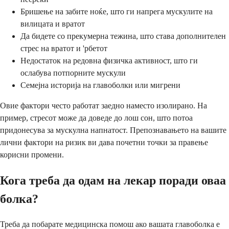
Бришење на забите ноќе, што ги напрега мускулите на
вилицата и вратот
Да бидете со прекумерна тежина, што става дополнителен
стрес на вратот и 'рбетот
Недостаток на редовна физичка активност, што ги
ослабува потпорните мускули
Семејна историја на главоболки или мигрени
Овие фактори често работат заедно наместо изолирано. На
пример, стресот може да доведе до лош сон, што потоа
придонесува за мускулна напнатост. Препознавањето на вашите
лични фактори на ризик ви дава почетни точки за правење
корисни промени.
Кога треба да одам на лекар поради оваа
болка?
Треба да побарате медицинска помош ако вашата главоболка е