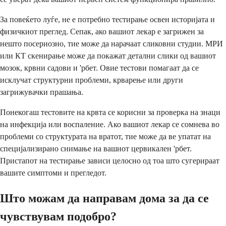
За повеќето луѓе, не е потребно тестирање освен историјата и
физичкиот преглед. Сепак, ако вашиот лекар е загрижен за
нешто посериозно, тие може да нарачаат сликовни студии. МРИ
или КТ скенирање може да покажат детални слики од вашиот
мозок, крвни садови и 'рбет. Овие тестови помагаат да се
исклучат структурни проблеми, крварење или други
загрижувачки прашања.
Понекогаш тестовите на крвта се корисни за проверка на знаци
на инфекција или воспаление. Ако вашиот лекар се сомнева во
проблеми со структурата на вратот, тие може да ве упатат на
специјализирано снимање на вашиот цервикален 'рбет.
Пристапот на тестирање зависи целосно од тоа што сугерираат
вашите симптоми и прегледот.
Што можам да направам дома за да се
чувствувам подобро?