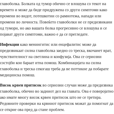
главоболка. Болката од тумор обично се влошува со текот на
времето и може да биде придружена со други симптоми како
промени во видот, потешкотии со рамнотежа, напади или
промени во личноста. Повеќето главоболки не се предизвикани
од тумори, но ако вашата болка прогресивно се влошува и се
појават други симптоми, важно е да се прегледате.
Инфекции
како менингитис или енцефалитис може да
предизвикаат силна главоболка заедно со треска, вкочанет врат,
чувствителност на светлина и конфузија. Ова се сериозни
состојби кои бараат итна помош. Комбинацијата на силна
главоболка и треска секогаш треба да ве поттикне да побарате
медицинска помош.
Висок крвен притисок
во сериозни случаи може да предизвика
главоболка, обично во задниот дел на главата. Ова е поверојатно
ако имате многу висок крвен притисок што не се третира.
Редовните проверки на крвниот притисок можат да помогнат да
се открие ова пред да стане проблем.