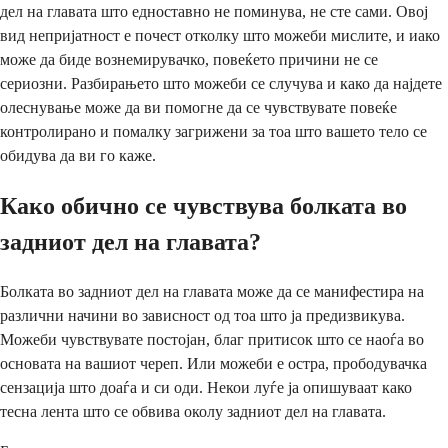
дел на главата што едноставно не поминува, не сте сами. Овој
вид непријатност е почест отколку што можеби мислите, и иако
може да биде вознемирувачко, повеќето причини не се
сериозни. Разбирањето што можеби се случува и како да најдете
олеснување може да ви помогне да се чувствувате повеќе
контролирано и помалку загрижени за тоа што вашето тело се
обидува да ви го каже.
Како обично се чувствува болката во
задниот дел на главата?
Болката во задниот дел на главата може да се манифестира на
различни начини во зависност од тоа што ја предизвикува.
Можеби чувствувате постојан, благ притисок што се наоѓа во
основата на вашиот череп. Или можеби е остра, прободувачка
сензација што доаѓа и си оди. Некои луѓе ја опишуваат како
тесна лента што се обвива околу задниот дел на главата.