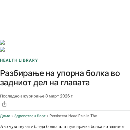
Benchmarks
Stories
FAQ
Sign up / Log in
HEALTH LIBRARY
Разбирање на упорна болка во
задниот дел на главата
Последно ажурирање
3 март 2026 г.
Дома
Здравствен Блог
Persistent Head Pain In The Back Of The Head Causes And Remedies
Ако чувствувате бледа болка или пулсирачка болка во задниот