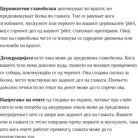
Цервикогени главоболки
започнуваат во вратот, но
предизвикуваат болка во главата. Тие се јавуваат кога
зглобовите, мускулите или нервите во вашиот цервикален 'рбет,
кој е горниот дел од вашиот 'рбет, стануваат иритирани. Овој
тип на главоболка често се влошува со одредени движења или
положби на вратот.
Дехидрацијата
исто така може да предизвика главоболка. Кога
вашето тело нема доволно вода, ткивото на мозокот привремено
се собира, повлекувајќи се од черепот. Ова создава сигнал за
болка, често чувствуван во задниот дел на главата. Пиењето
доволно течности во текот на денот може да го спречи ова.
Напрегање на очите
од гледање во екрани, читање при слабо
светло или потреба од ажурирани очила може да предизвика
непријатност што се шири кон задниот дел на главата. Вашите
очи и главата се тесно поврзани преку нервите и мускулите, така
што кога очите работат премногу, главата може да го
почувствува тоа.