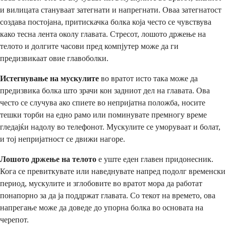
и вилицата стануваат затегнати и напрегнати. Оваа затегнатост
создава постојана, притискачка болка која често се чувствува
како тесна лента околу главата. Стресот, лошото држење на
телото и долгите часови пред компјутер може да ги
предизвикаат овие главоболки.
Истегнување на мускулите
во вратот исто така може да
предизвика болка што зрачи кон задниот дел на главата. Ова
често се случува ако спиете во непријатна положба, носите
тешки торби на едно рамо или поминувате премногу време
гледајќи надолу во телефонот. Мускулите се уморуваат и болат,
и тој непријатност се движи нагоре.
Лошото држење на телото
е уште еден главен придонесник.
Кога се превиткувате или наведнувате напред подолг временски
период, мускулите и зглобовите во вратот мора да работат
понапорно за да ја поддржат главата. Со текот на времето, ова
напрегање може да доведе до упорна болка во основата на
черепот.