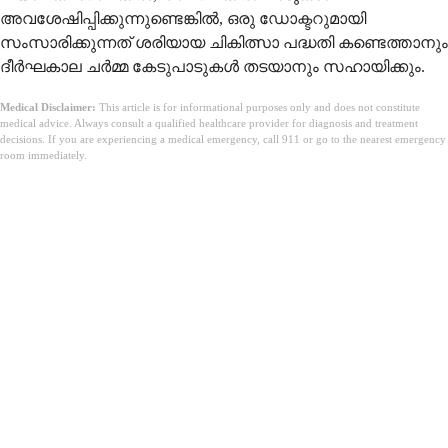
അവശേഷിപ്പിക്കുന്നുണ്ടെങ്കിൽ, ഒരു ഡോക്ടറുമായി
സംസാരിക്കുന്നത് ശരിയായ ചികിത്സാ പദ്ധതി കണ്ടെത്താനും
ദീർഘകാല ചർമ്മ കേടുപാടുകൾ തടയാനും സഹായിക്കും.
Medical Disclaimer:
This article is for informational purposes only and does not constitute
medical advice. Always consult a qualified healthcare provider for diagnosis and treatment
decisions. If you are experiencing a medical emergency, call 911 or go to the nearest emergency
room immediately.