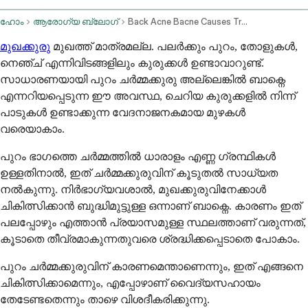
ഹോം
ആരോഗ്യ ബ്ലോഗ്
Back Acne Bacne Causes Treatments And When To See A Doctor
മുഖക്കുരു
മുഖത്ത് മാത്രമല്ല. പലർക്കും പുറം, തോളുകൾ,
നെഞ്ച് എന്നിവിടങ്ങളിലും കുരുക്കൾ ഉണ്ടാവാറുണ്ട്.
സാധാരണയായി പുറം ചർമ്മക്കുരു അല്ലെങ്കിൽ ബാക്നെ
എന്നറിയപ്പെടുന്ന ഈ അവസ്ഥ, ചെറിയ കുരുക്കളിൽ നിന്ന്
പാടുകൾ ഉണ്ടാക്കുന്ന വേദനാജനകമായ മുഴകൾ
വരെയാകാം.
പുറം ഭാഗത്തെ ചർമ്മത്തിൽ ധാരാളം എണ്ണ ഗ്രന്ഥികൾ
ഉള്ളതിനാൽ, ഇത് ചർമ്മക്കുരുവിന് കൂടുതൽ സാധ്യത
നൽകുന്നു. നിർഭാഗ്യവശാൽ, മുഖക്കുരുവിനേക്കാൾ
ചികിത്സിക്കാൻ ബുദ്ധിമുട്ടുള്ള ഒന്നാണ് ബാക്നെ. കാരണം ഇത്
പലപ്പോഴും എത്താൻ പ്രയാസമുള്ള സ്ഥലത്താണ് വരുന്നത്,
കൂടാതെ തീവ്രമാകുന്നതുവരെ ശ്രദ്ധിക്കപ്പെടാതെ പോകാം.
പുറം ചർമ്മക്കുരുവിന് കാരണമെന്താണെന്നും, ഇത് എങ്ങനെ
ചികിത്സിക്കാമെന്നും, എപ്പോഴാണ് വൈദ്യസഹായം
തേടേണ്ടതെന്നും താഴെ വിശദീകരിക്കുന്നു.