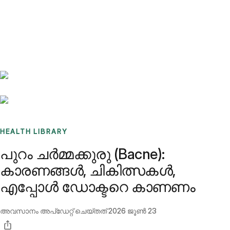
Benchmarks
Stories
FAQ
Sign up / Log in
HEALTH LIBRARY
പുറം ചർമ്മക്കുരു (Bacne):
കാരണങ്ങൾ, ചികിത്സകൾ,
എപ്പോൾ ഡോക്ടറെ കാണണം
അവസാനം അപ്ഡേറ്റ് ചെയ്തത്
2026 ജൂൺ 23