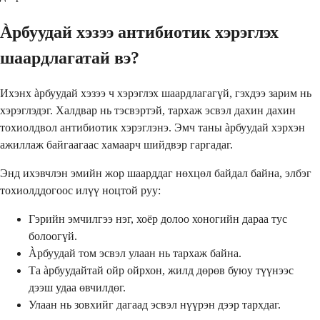
Àрбуудай хэзээ антибиотик хэрэглэх
шаардлагатай вэ?
Ихэнх àрбуудай хэзээ ч хэрэглэх шаардлагагүй, гэхдээ зарим нь
хэрэглэдэг. Халдвар нь тэсвэртэй, тархаж эсвэл дахин дахин
тохиолдвол антибиотик хэрэглэнэ. Эмч таны àрбуудай хэрхэн
ажиллаж байгаагаас хамаарч шийдвэр гаргадаг.
Энд ихэвчлэн эмийн жор шаарддаг нөхцөл байдал байна, элбэг
тохиолддогоос илүү ноцтой руу:
Гэрийн эмчилгээ нэг, хоёр долоо хоногийн дараа тус
болоогүй.
Àрбуудай том эсвэл улаан нь тархаж байна.
Та àрбуудайтай ойр ойрхон, жилд дөрөв буюу түүнээс
дээш удаа өвчилдөг.
Улаан нь зовхийг дагаад эсвэл нүүрэн дээр тархдаг.