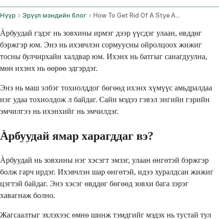
Нүүр
Эрүүл мэндийн блог
How To Get Rid Of A Stye And When You Need Antibiotics
Àрбуудай гэдэг нь зовхины ирмэг дээр үүсдэг улаан, өвддөг
бэржгэр юм. Энэ нь ихэвчлэн сормуусны ойролцоох жижиг
тосны булчирхайн халдвар юм. Ихэнх нь батгыг санагдуулна,
мөн ихэнх нь өөрөө эдгэрдэг.
Энэ нь маш элбэг тохиолддог бөгөөд ихэнх хүмүүс амьдралдаа
нэг удаа тохиолдож л байдаг. Сайн мэдээ гэвэл энгийн гэрийн
эмчилгээ нь ихэнхийг нь эмчилдэг.
Àрбуудай ямар харагддаг вэ?
Àрбуудай нь зовхины нэг хэсэгт эмзэг, улаан өнгөтэй бэржгэр
болж гарч ирдэг. Ихэвчлэн шар өнгөтэй, идээ хуралдсан жижиг
цэгтэй байдаг. Энэ хэсэг өвддөг бөгөөд зовхи бага зэрэг
хавагнаж болно.
Жагсаалтыг эхлэхээс өмнө шинж тэмдгийг мэдэх нь тустай тул