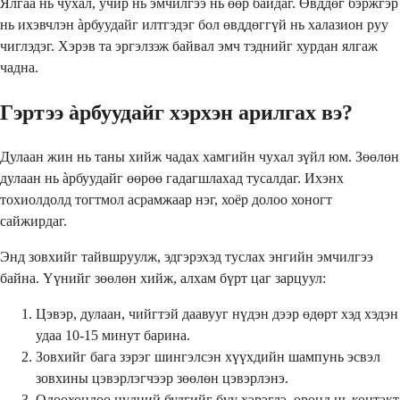
Ялгаа нь чухал, учир нь эмчилгээ нь өөр байдаг. Өвддөг бэржгэр
нь ихэвчлэн àрбуудайг илтгэдэг бол өвддөггүй нь халазион руу
чиглэдэг. Хэрэв та эргэлзэж байвал эмч тэднийг хурдан ялгаж
чадна.
Гэртээ àрбуудайг хэрхэн арилгах вэ?
Дулаан жин нь таны хийж чадах хамгийн чухал зүйл юм. Зөөлөн
дулаан нь àрбуудайг өөрөө гадагшлахад тусалдаг. Ихэнх
тохиолдолд тогтмол асрамжаар нэг, хоёр долоо хоногт
сайжирдаг.
Энд зовхийг тайвшруулж, эдгэрэхэд туслах энгийн эмчилгээ
байна. Үүнийг зөөлөн хийж, алхам бүрт цаг зарцуул:
Цэвэр, дулаан, чийгтэй даавууг нүдэн дээр өдөрт хэд хэдэн
удаа 10-15 минут барина.
Зовхийг бага зэрэг шингэлсэн хүүхдийн шампунь эсвэл
зовхины цэвэрлэгчээр зөөлөн цэвэрлэнэ.
Одоохондоо нүдний будгийг бүү хэрэглэ, оронд нь контакт