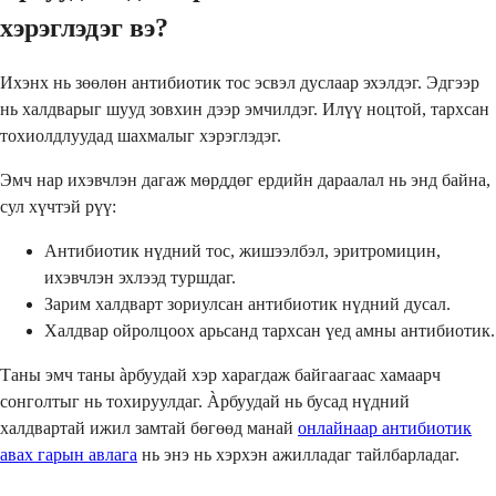
хэрэглэдэг вэ?
Ихэнх нь зөөлөн антибиотик тос эсвэл дуслаар эхэлдэг. Эдгээр
нь халдварыг шууд зовхин дээр эмчилдэг. Илүү ноцтой, тархсан
тохиолдлуудад шахмалыг хэрэглэдэг.
Эмч нар ихэвчлэн дагаж мөрддөг ердийн дараалал нь энд байна,
сул хүчтэй рүү:
Антибиотик нүдний тос, жишээлбэл, эритромицин,
ихэвчлэн эхлээд туршдаг.
Зарим халдварт зориулсан антибиотик нүдний дусал.
Халдвар ойролцоох арьсанд тархсан үед амны антибиотик.
Таны эмч таны àрбуудай хэр харагдаж байгаагаас хамаарч
сонголтыг нь тохируулдаг. Àрбуудай нь бусад нүдний
халдвартай ижил замтай бөгөөд манай
онлайнаар антибиотик
авах гарын авлага
нь энэ нь хэрхэн ажилладаг тайлбарладаг.