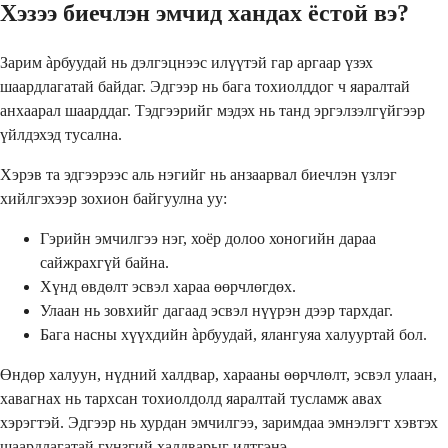
Хэзээ биечлэн эмчид хандах ёстой вэ?
Зарим àрбуудай нь дэлгэцнээс илүүтэй гар аргаар үзэх
шаардлагатай байдаг. Эдгээр нь бага тохиолддог ч яаралтай
анхаарал шаарддаг. Тэдгээрийг мэдэх нь танд эргэлзэлгүйгээр
үйлдэхэд тусална.
Хэрэв та эдгээрээс аль нэгийг нь анзаарвал биечлэн үзлэг
хийлгэхээр зохион байгуулна уу:
Гэрийн эмчилгээ нэг, хоёр долоо хоногийн дараа
сайжрахгүй байна.
Хүнд өвдөлт эсвэл хараа өөрчлөгдөх.
Улаан нь зовхийг дагаад эсвэл нүүрэн дээр тархдаг.
Бага насны хүүхдийн àрбуудай, ялангуяа халууртай бол.
Өндөр халуун, нүдний халдвар, харааны өөрчлөлт, эсвэл улаан,
хавагнах нь тархсан тохиолдолд яаралтай тусламж авах
хэрэгтэй. Эдгээр нь хурдан эмчилгээ, заримдаа эмнэлэгт хэвтэх
шаардлагатай гүнзгий халдварыг илтгэнэ.