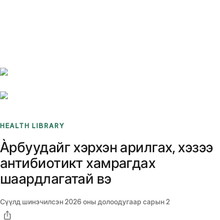
Benchmarks
Stories
FAQ
Sign up / Log in
HEALTH LIBRARY
Àрбуудайг хэрхэн арилгах, хэзээ
антибиотикт хамрагдах
шаардлагатай вэ
Сүүлд шинэчилсэн
2026 оны долоодугаар сарын 2