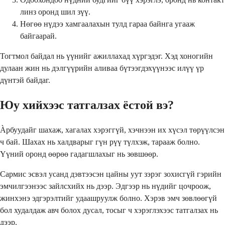
линз оронд шил зүү.
Нөгөө нүдээ хамгаалахын тулд гараа байнга угааж
байгаарай.
Тогтмол байдал нь үүнийг ажиллахад хүргэдэг. Хэд хоногийн
дулаан жин нь дэлгүүрийн аливаа бүтээгдэхүүнээс илүү үр
дүнтэй байдаг.
Юу хийхээс татгалзах ёстой вэ?
Àрбуудайг шахаж, хагалах хэрэггүй, хэчнээн их хүсэл төрүүлсэн
ч бай. Шахах нь халдварыг гүн рүү түлхэж, тарааж болно.
Үүний оронд өөрөө гадагшлахыг нь зөвшөөр.
Сармис эсвэл усанд дэвтээсэн цайны уут зэрэг зохисгүй гэрийн
эмчилгээнээс зайлсхийх нь дээр. Эдгээр нь нүдийг цочроож,
жинхэнэ эдгэрэлтийг удаашруулж болно. Хэрэв эмч зөвлөөгүй
бол худалдаж авч болох дусал, тосыг ч хэрэглэхээс татгалзах нь
дээр.