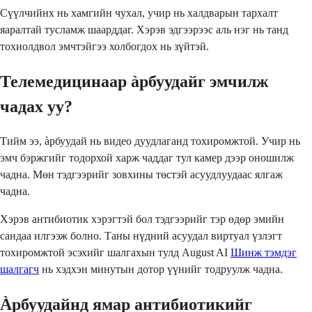
Сүүлчийнх нь хамгийн чухал, учир нь халдварын тархалт
яаралтай тусламж шаарддаг. Хэрэв эдгээрээс аль нэг нь танд
тохиолдвол эмчтэйгээ холбогдох нь зүйтэй.
Телемедицинаар àрбуудайг эмчилж
чадах уу?
Тийм ээ, àрбуудай нь видео дуудлаганд тохиромжтой. Учир нь
эмч бэржгийг тодорхой харж чаддаг тул камер дээр оношилж
чадна. Мөн тэдгээрийг зовхины төстэй асуудлуудаас ялгаж
чадна.
Хэрэв антибиотик хэрэгтэй бол тэдгээрийг тэр өдөр эмийн
сандаа илгээж болно. Таны нүдний асуудал виртуал үзлэгт
тохиромжтой эсэхийг шалгахын тулд August AI
Шинж тэмдэг
шалгагч
нь хэдхэн минутын дотор үүнийг тодруулж чадна.
Àрбуудайнд ямар антибиотикийг