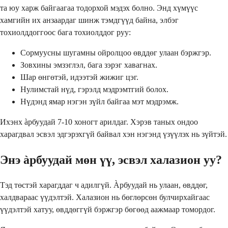
та юу харж байгаагаа тодорхой мэдэх болно. Энд хүмүүс
хамгийн их анзаардаг шинж тэмдгүүд байна, элбэг
тохиолддоггоос бага тохиолддог руу:
Сормуусны шугамны ойролцоо өвддөг улаан бэржгэр.
Зовхины эмзэглэл, бага зэрэг хавагнах.
Шар өнгөтэй, идээтэй жижиг цэг.
Нулимстай нүд, гэрэлд мэдрэмтгий болох.
Нүдэнд ямар нэгэн зүйл байгаа мэт мэдрэмж.
Ихэнх àрбуудай 7-10 хоногт арилдаг. Хэрэв таных ондоо
харагдвал эсвэл эдгэрэхгүй байвал хэн нэгэнд үзүүлэх нь зүйтэй.
Энэ àрбуудай мөн үү, эсвэл халазион уу?
Тэд төстэй харагддаг ч адилгүй. Àрбуудай нь улаан, өвддөг,
халдвараас үүдэлтэй. Халазион нь бөглөрсөн булчирхайгаас
үүдэлтэй хатуу, өвддөггүй бэржгэр бөгөөд аажмаар томордог.