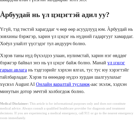
Àрбуудай нь үл цэцэгтэй адил уу?
Үгүй, тэд төстэй харагддаг ч өөр өөр асуудлууд юм. Àрбуудай нь
зовхины бэржгэр, харин үл цэцэг нь нүдний гадаргууг хамардаг.
Хоёул улайлт үүсгэдэг тул андуурч болно.
Хэрэв таны нүд бүхэлдээ улаан, нулимстай, харин нэг өвддөг
бэржгэр байвал энэ нь үл цэцэг байж болно. Манай
үл цэцэг
гарын авлага
нь тэдгээрийг хэрхэн ялгах, тус тус юу хэрэгтэйг
тайлбарладаг. Хэрэв та өнөөдөр нүдээ хурдан шалгуулахыг
хүсвэл August AI
Онлайн яаралтай тусламж
-аас эхэлж, хэдхэн
минутын дотор эмчтэй холбогдож болно.
Medical Disclaimer:
This article is for informational purposes only and does not constitute
medical advice. Always consult a qualified healthcare provider for diagnosis and treatment
decisions. If you are experiencing a medical emergency, call 911 or go to the nearest emergency
room immediately.