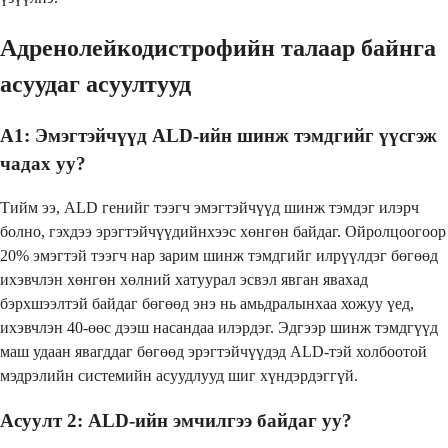
Адренолейкодистрофийн талаар байнга
асуудаг асуултууд
А1: Эмэгтэйчүүд ALD-ийн шинж тэмдгийг үүсгэж
чадах уу?
Тийм ээ, ALD генийг тээгч эмэгтэйчүүд шинж тэмдэг илэрч
болно, гэхдээ эрэгтэйчүүдийнхээс хөнгөн байдаг. Ойролцоогоор
20% эмэгтэй тээгч нар зарим шинж тэмдгийг илрүүлдэг бөгөөд
ихэвчлэн хөнгөн хөлний хатуурал эсвэл явган явахад
бэрхшээлтэй байдаг бөгөөд энэ нь амьдралынхаа хожуу үед,
ихэвчлэн 40-өөс дээш насандаа илэрдэг. Эдгээр шинж тэмдгүүд
маш удаан явагддаг бөгөөд эрэгтэйчүүдэд ALD-тэй холбоотой
мэдрэлийн системийн асуудлууд шиг хүндэрдэггүй.
Асуулт 2: ALD-ийн эмчилгээ байдаг уу?