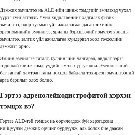
Дэмжих эмчилгээ нь ALD-ийн шинж тэмдгийг эмчлэхэд чухал
үүрэг гүйцэтгэдэг. Үүнд хөдөлгөөнийг хадгалах физик
эмчилгээ, өдөр тутмын үйл ажиллагааг дасан зохицох
эргономикийн эмчилгээ, ярианы бэрхшээлийг эмчлэх ярианы
эмчилгээ, залгих үйл ажиллагаа хүндэрвэл хоол тэжээлийн
дэмжлэг орно.
Эмийн эмчилгээ таталт, булчингийн чангарал, өвдөлт зэрэг
тодорхой шинж тэмдгүүдийг эмчлэхэд тусална. Эмчилгээний
баг тантай хамтран таны нөхцөл байдалд тохирсон эмчилгээний
арга барилыг олох болно.
Гэртээ адренолейкодистрофитой хэрхэн
тэмцэх вэ?
Гэртээ ALD-тэй тэмцэх нь өөрчлөгдөж буй хэрэгцээнд
нийцүүлэн дэмжих орчинг бүрдүүлж, аль болох бие даасан