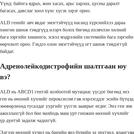
Үүнд: байнга ядрах, жин хасах, арьс харлах, цусны даралт
багасах, давслаг хоол хүнс хүсэх зэрэг орно.
ALD генийг авч явдаг эмэгтэйчүүд насанд хүрснийхээ дараа
хөнгөн шинж тэмдгүүд илэрч болох бөгөөд ихэвчлэн хөлний
бага зэргийн хөшингө, эсвэл мэдрэлийн системийн бага зэргийн
өөрчлөлт орно. Гэхдээ олон эмэгтэйчүүд огт шинж тэмдэггүй
байдаг.
Адренолейкодистрофийн шалтгаан юу
вэ?
ALD нь ABCD1 гентэй холбоотой мутациас үүсдэг бөгөөд энэ
ген нь өөхний хүчлийг пероксисом гэж нэрлэгддэг эсийн бүтцэд
зөөвөрлөхөд тусалдаг уургийг үүсгэх зааврыг өгдөг. Энэ ген зөв
ажиллахгүй бол бие махбодь маш урт гинжин өөхний хүчлийг
үр дүнтэй задалж чадахгүй.
Эдгээр өөхний хүчил нь биеийн янз бүрийн эд эрхтэнд, ялангуяа