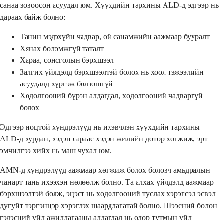
санаа зовоосон асуудал юм. Хүүхдийн тархины ALD-д эдгээр нь
дараах байж болно:
Танин мэдэхүйн чадвар, ой санамжийн аажмаар бууралт
Хянах боломжгүй таталт
Хараа, сонсголын бэрхшээл
Залгих үйлдэлд бэрхшээлтэй болох нь хоол тэжээлийн
асуудалд хүргэж болзошгүй
Хөдөлгөөний бүрэн алдагдал, хөдөлгөөний чадваргүй
болох
Эдгээр ноцтой хүндрэлүүд нь ихэвчлэн хүүхдийн тархины
ALD-д хурдан, хэдэн сараас хэдэн жилийн дотор хөгжиж, эрт
эмчилгээ хийх нь маш чухал юм.
AMN-д хүндрэлүүд аажмаар хөгжиж болох боловч амьдралын
чанарт тань ихээхэн нөлөөлж болно. Та алхах үйлдэлд аажмаар
бэрхшээлтэй болж, эцэст нь хөдөлгөөний туслах хэрэгсэл эсвэл
дугуйт тэргэнцэр хэрэглэх шаардлагатай болно. Шээсний болон
гэдэсний үйл ажиллагааны алдагдал нь өдөр тутмын үйл