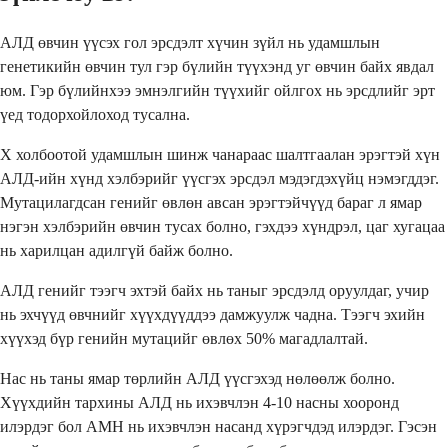
АЛД өвчин үүсэх гол эрсдэлт хүчин зүйл нь удамшлын
генетикийн өвчин тул гэр бүлийн түүхэнд уг өвчин байх явдал
юм. Гэр бүлийнхээ эмнэлгийн түүхийг ойлгох нь эрсдлийг эрт
үед тодорхойлоход тусална.
X холбоотой удамшлын шинж чанараас шалтгаалан эрэгтэй хүн
АЛД-ийн хүнд хэлбэрийг үүсгэх эрсдэл мэдэгдэхүйц нэмэгддэг.
Мутацилагдсан генийг өвлөн авсан эрэгтэйчүүд бараг л ямар
нэгэн хэлбэрийн өвчин тусах болно, гэхдээ хүндрэл, цаг хугацаа
нь харилцан адилгүй байж болно.
АЛД генийг тээгч эхтэй байх нь таныг эрсдэлд оруулдаг, учир
нь эхчүүд өвчнийг хүүхдүүддээ дамжуулж чадна. Тээгч эхийн
хүүхэд бүр генийн мутацийг өвлөх 50% магадлалтай.
Нас нь таны ямар төрлийн АЛД үүсгэхэд нөлөөлж болно.
Хүүхдийн тархины АЛД нь ихэвчлэн 4-10 насны хооронд
илэрдэг бол АМН нь ихэвчлэн насанд хүрэгчдэд илэрдэг. Гэсэн