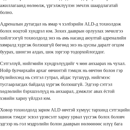
ажиллагаанд нөлөөлж, үргэлжлүүлэн эмчлэх шаардлагатай
болно.
Адреналын дутагдал нь ямар ч хэлбэрийн ALD-д тохиолдож
болох ноцтой хүндрэл юм. Зохих дааврын орлуулах эмчилгээ
хийлгээгүй тохиолдолд энэ нь амь насанд аюултай адреналийн
хямралд хүргэж болзошгүй бөгөөд энэ нь цусны даралт огцом
буурах, шингэн алдах, шок зэргээр тодорхойлогддог.
Сэтгэлзүй, нийгмийн хүндрэлүүдийг ч мөн анхаарах нь чухал.
Нойр булчирхайн архаг өвчинтэй тэмцэх нь өвчтөн болон гэр
бүлийнхэнд нь сэтгэл гутрал, айдас түгшүүр, нийгмээс
тусгаарлагдах байдалд хүргэж болзошгүй. Эдгээр сэтгэл
хөдлөлийн бэрхшээлүүд нь анхаарал, дэмжлэг авах ёстой
хэвийн хариу үйлдэл юм.
Ховор тохиолдолд зарим ALD өвчтэй хүмүүс тархинд сэтгэцийн
шинж тэмдэг эсвэл үрэвсэлт хариу урвал үүсгэж болох боловч
эдгээр нь гол мэдрэлийн болон дааврын нөлөөнөөс илүү бага