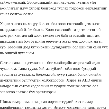
сайжруулаарай. Эргономикийн эмч нар өдөр тутмын үйл
ажиллагааг илүү хялбар болгоход туслах тодорхой өөрчлөлтийг
санал болгож болно.
Хэрэв залгих нь хэцүү болсон бол хоол тэжээлийн дэмжлэг
шаардлагатай байж болно. Хоол тэжээлийн мэргэжилтэнтэй
хамтран хангалттай хоол тэжээл авч байгаа эсэхийг шалгаж,
шаардлагатай бол бүтцийн өөрчлөлт эсвэл өөр хооллох аргыг
сур. Бөөрний дээд булчирхайн дутагдалтай бол шингэн сайн уух
нь онцгой чухал юм.
Сэтгэл санааны дэмжлэг нь бие махбодийн асаргаатай адил
чухал юм. Таны туулж байгаа зүйлийг ойлгодог бусадтай
туршлагаа хуваалцах боломжтой, нүүр тулсан болон онлайн
дэмжлэгийн бүлгүүдтэй холбогдоорой. Хэрэв та ALD өвчтэй
амьдралын сэтгэл хөдлөлийн талуудтай тэмцэж байгаа бол
зөвлөгөө авахаас бүү эргэлзээрэй.
Шинж тэмдэг, эм, анзаарсан өөрчлөлтүүдийнхээ талаар
нарийвчилсан тэмдэглэл хөтөл. Энэхүү мэдээлэл нь таны эрүүл