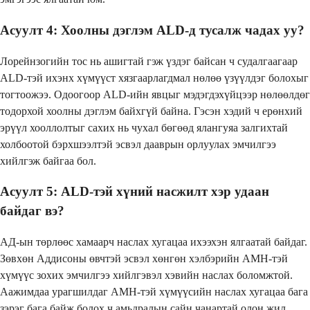
Асуулт 4: Хоолны дэглэм ALD-д тусалж чадах уу?
Лорейнзогийн тос нь ашигтай гэж үздэг байсан ч судалгаагаар
ALD-тэй ихэнх хүмүүст хязгаарлагдмал нөлөө үзүүлдэг болохыг
тогтоожээ. Одоогоор ALD-ийн явцыг мэдэгдэхүйцээр нөлөөлдөг
тодорхой хоолны дэглэм байхгүй байна. Гэсэн хэдий ч ерөнхий
эрүүл хооллолтыг сахих нь чухал бөгөөд ялангуяа залгихтай
холбоотой бэрхшээлтэй эсвэл дааврын орлуулах эмчилгээ
хийлгэж байгаа бол.
Асуулт 5: ALD-тэй хүний ​​насжилт хэр удаан
байдаг вэ?
АД-ын төрлөөс хамаарч наслах хугацаа ихээхэн ялгаатай байдаг.
Зөвхөн Аддисоны өвчтэй эсвэл хөнгөн хэлбэрийн АМН-тэй
хүмүүс зохих эмчилгээ хийлгэвэл хэвийн наслах боломжтой.
Аажимдаа урагшилдаг АМН-тэй хүмүүсийн наслах хугацаа бага
зэрэг бага байж болох ч амьдралын сайн чанартай олон жил