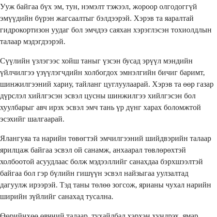
Ууж байгаа бүх эм, тун, нэмэлт тэжээл, жороор олгодоггүй
эмүүдийн бүрэн жагсаалтыг бэлдээрэй. Хэрэв та яаралтай
гидрокортизон уудаг бол эмчдээ саяхан хэрэглэсэн тохиолдлын
талаар мэдэгдээрэй.
Сүүлийн үзлэгээс хойш таныг үзсэн бусад эрүүл мэндийн
үйлчилгээ үзүүлэгчдийн холбогдох эмнэлгийн бичиг баримт,
шинжилгээний хариу, тайланг цуглуулаарай. Хэрэв та өөр газар
дүрслэл хийлгэсэн эсвэл цусны шинжилгээ хийлгэсэн бол
хуулбарыг авч ирэх эсвэл эмч тань үр дүнг харах боломжтой
эсэхийг шалгаарай.
Ялангуяа та нарийн төвөгтэй эмчилгээний шийдвэрийн талаар
ярилцаж байгаа эсвэл ой санамж, анхаарал төвлөрөхтэй
холбоотой асуудлаас болж мэдээллийг санахдаа бэрхшээлтэй
байгаа бол гэр бүлийн гишүүн эсвэл найзыгаа уулзалтад
дагуулж ирээрэй. Тэд таны төлөө зогсож, ярианы чухал нарийн
ширийн зүйлийг санахад тусална.
Өөрийнхөө өвчний талаар, тухайлбал хэрхэн хүндрэх, ямар