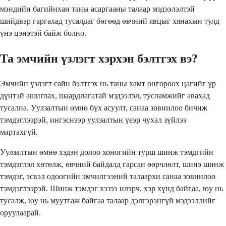
мэндийн багийнхан таны асаргааны талаар мэдээлэлтэй
шийдвэр гаргахад тусалдаг бөгөөд өвчний явцыг хянахын тулд
үнэ цэнэтэй байж болно.
Та эмчийн үзлэгт хэрхэн бэлтгэх вэ?
Эмчийн үзлэгт сайн бэлтгэх нь таны хамт өнгөрөөх цагийг үр
дүнтэй ашиглах, шаардлагатай мэдээлэл, тусламжийг авахад
тусална. Уулзалтын өмнө бүх асуулт, санаа зовнилоо бичиж
тэмдэглээрэй, ингэснээр уулзалтын үеэр чухал зүйлээ
мартахгүй.
Уулзалтын өмнө хэдэн долоо хоногийн турш шинж тэмдгийн
тэмдэглэл хөтөлж, өвчний байдалд гарсан өөрчлөлт, шинэ шинж
тэмдэг, эсвэл одоогийн эмчилгээний талаархи санаа зовнилоо
тэмдэглээрэй. Шинж тэмдэг хэзээ илэрч, хэр хүнд байгаа, юу нь
тусалж, юу нь муутгаж байгаа талаар дэлгэрэнгүй мэдээллийг
оруулаарай.