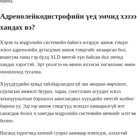
байна.
Адренолейкодистрофийн үед эмчид хэзээ
хандах вэ?
Хэрэв та мэдрэлийн системийн байнга илэрдэг шинж тэмдэг
эсвэл адреналийн дутагдлын шинж тэмдгийг анзаарсан бол,
ялангуяа таны гэр бүлд ALD өвчтэй хүн байсан бол эмчид
хандах хэрэгтэй. Эрт үнэлгээ нь өвчин ихээхэн хөгжихөөс өмнө
оношлоход тусална.
Хүүхдүүдийн хувьд тайлбарлагдахгүй зан авирын өөрчлөлт,
сурлагын амжилт буурах, хараа, сонсголын асуудал эсвэл
зохицуулалтын бэрхшээл ажиглагдвал хүүхдийн эмчтэй холбоо
барина уу. Эдгээр шинж тэмдгүүд эхэндээ хамааралгүй мэт
санагдаж болох ч хамтдаа мэдрэлийн системийн өвчнийг илтгэж
болно.
Насанд хүрэгчид хөлний сулрал аажмаар нэмэгдэх, алхахтай