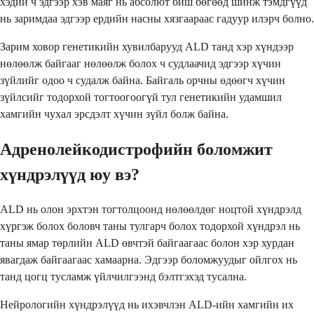
хэдий ч эдгээр хэв маяг нь абсолют биш бөгөөд шинж тэмдгүүд
нь заримдаа эдгээр ердийн насны хязгаараас гадуур илэрч болно.
Зарим ховор генетикийн хувилбарууд ALD танд хэр хүндээр
нөлөөлж байгааг нөлөөлж болох ч судлаачид эдгээр хүчин
зүйлийг одоо ч судалж байна. Байгаль орчны өдөөгч хүчин
зүйлсийг тодорхой тогтоогоогүй тул генетикийн удамшил
хамгийн чухал эрсдэлт хүчин зүйл болж байна.
Адренолейкодистрофийн боломжит
хүндрэлүүд юу вэ?
ALD нь олон эрхтэн тогтолцоонд нөлөөлдөг ноцтой хүндрэлд
хүргэж болох боловч таны тулгарч болох тодорхой хүндрэл нь
таны ямар төрлийн ALD өвчтэй байгаагаас болон хэр хурдан
явагдаж байгаагаас хамаарна. Эдгээр боломжуудыг ойлгох нь
танд цогц тусламж үйлчилгээнд бэлтгэхэд тусална.
Нейрологийн хүндрэлүүд нь ихэвчлэн ALD-ийн хамгийн их