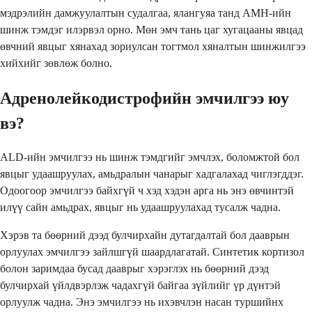
мэдрэлийн дамжуулалтын судалгаа, ялангуяа танд АМН-ийн
шинж тэмдэг илэрвэл орно. Мөн эмч тань цаг хугацааны явцад
өвчний явцыг хянахад зориулсан тогтмол хяналтын шинжилгээ
хийхийг зөвлөж болно.
Адренолейкодистрофийн эмчилгээ юу
вэ?
ALD-ийн эмчилгээ нь шинж тэмдгийг эмчлэх, боломжтой бол
явцыг удаашруулах, амьдралын чанарыг хадгалахад чиглэгддэг.
Одоогоор эмчилгээ байхгүй ч хэд хэдэн арга нь энэ өвчинтэй
илүү сайн амьдрах, явцыг нь удаашруулахад тусалж чадна.
Хэрэв та бөөрний дээд булчирхайн дутагдалтай бол дааврын
орлуулах эмчилгээ зайлшгүй шаардлагатай. Синтетик кортизол
болон заримдаа бусад дааврыг хэрэглэх нь бөөрний дээд
булчирхай үйлдвэрлэж чадахгүй байгаа зүйлийг үр дүнтэй
орлуулж чадна. Энэ эмчилгээ нь ихэвчлэн насан туршийнх