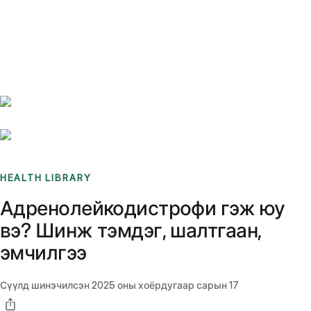
Benchmarks
Stories
FAQ
Sign up / Log in
HEALTH LIBRARY
Адренолейкодистрофи гэж юу
вэ? Шинж тэмдэг, шалтгаан,
эмчилгээ
Сүүлд шинэчилсэн
2025 оны хоёрдугаар сарын 17