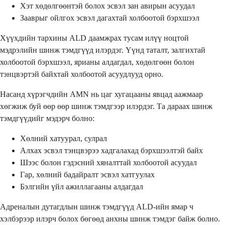
Хэт хөдөлгөөнтэй болох эсвэл зан авирын асуудал
Зааврыг ойлгох эсвэл дагахтай холбоотой бэрхшээл
Хүүхдийн тархины ALD даамжрах тусам илүү ноцтой
мэдрэлийн шинж тэмдгүүд илэрдэг. Үүнд таталт, залгихтай
холбоотой бэрхшээл, ярианы алдагдал, хөдөлгөөн болон
тэнцвэртэй байхтай холбоотой асуудлууд орно.
Насанд хүрэгчдийн AMN нь цаг хугацааны явцад аажмаар
хөгжиж буй өөр өөр шинж тэмдгээр илэрдэг. Та дараах шинж
тэмдгүүдийг мэдэрч болно:
Хөлний хатуурал, сулрал
Алхах эсвэл тэнцвэрээ хадгалахад бэрхшээлтэй байх
Шээс болон гэдэсний хяналттай холбоотой асуудал
Гар, хөлний бадайралт эсвэл хатгуулах
Бэлгийн үйл ажиллагааны алдагдал
Адреналын дутагдлын шинж тэмдгүүд ALD-ийн ямар ч
хэлбэрээр илэрч болох бөгөөд анхны шинж тэмдэг байж болно.