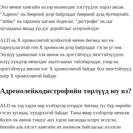
Энэ өвчин хамгийн ихээр нөлөөлдөг хэсгүүдээс нэрээ авсан.
"Адрено" нь бөөрний дээр байрладаг бөөрний дээд булчирхайг,
"лейко" нь тархины цагаан бодисыг, "дистрофи" нь цаг
хугацааны явцад үүсдэг доройтлыг илэрхийлдэг.
ALD нь Х хромосомтой холбоотой өвчин бөгөөд энэ нь
хариуцлагатай ген Х хромосом дээр байрладаг гэсэн үг юм.
Энэхүү удамшлын хэв шинж нь эрэгтэйчүүд эмэгтэйчүүдээс
илүү хүндээр өвчилдөг шалтгааныг тайлбарладаг, учир нь
эрэгтэйчүүд зөвхөн нэг Х хромосомтой байдаг бол эмэгтэйчүүд
хоёр Х хромосомтой байдаг.
Адренолейкодистрофийн төрлүүд юу вэ?
ALD нь хэд хэдэн өөр хэлбэрээр илэрдэг бөгөөд тус бүр өөрийн
гэсэн хугацаа, хүндрэлтэй байдаг. Таны ямар хэлбэрээр өвчилж
болох нь шинж тэмдэг анх хэдэн насандаа илэрч эхэлсэн,
биеийн аль хэсэгт хамгийн их нөлөөлж байгаагаас ихээхэн