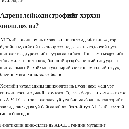
тохиолддог.
Адренолейкодистрофийг хэрхэн
оношлох вэ?
ALD-ийг оношлох нь ихэвчлэн шинж тэмдгийг таньж, гэр
бүлийн түүхийг ойлгосноор эхэлж, дараа нь тодорхой цусны
шинжилгээ, дүрслэлийн судалгаа хийдэг. Таны эмч мэдрэлийн
үйл ажиллагааг үнэлэх, бөөрний дээд булчирхайн асуудлын
шинж тэмдгийг хайхын тулд нарийвчилсан эмнэлгийн түүх,
биеийн үзлэг хийж эхлэх болно.
Хамгийн чухал анхны шинжилгээ нь цусан дахь маш урт
гинжин тосны хүчлийг хэмждэг. Эдгээр бодисын хэмжээ ихсэх
нь ABCD1 ген зөв ажиллахгүй үед бие махбодь нь тэдгээрийг
зөв задалж чадахгүй байгаатай холбоотой тул ALD-ийг хүчтэй
санал болгодог.
Генетикийн шинжилгээ нь ABCD1 генийн мутацийг