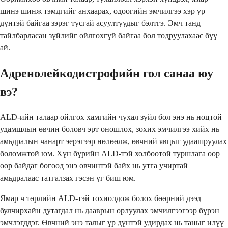
шинэ шинж тэмдгийг анхаарах, одоогийн эмчилгээ хэр үр
дүнтэй байгаа зэрэг тусгай асуултуудыг бэлтгэ. Эмч танд
тайлбарласан зүйлийг ойлгохгүй байгаа бол тодруулахаас бүү
ай.
Адренолейкодистрофийн гол санаа юу
вэ?
ALD-ийн талаар ойлгох хамгийн чухал зүйл бол энэ нь ноцтой
удамшлын өвчин боловч эрт оношлох, зохих эмчилгээ хийх нь
амьдралын чанарт эерэгээр нөлөөлж, өвчний явцыг удаашруулах
боломжтой юм. Хүн бүрийн ALD-тэй холбоотой туршлага өөр
өөр байдаг бөгөөд энэ өвчинтэй байх нь утга учиртай
амьдралаас татгалзах гэсэн үг биш юм.
Ямар ч төрлийн ALD-тэй тохиолдож болох бөөрний дээд
булчирхайн дутагдал нь дааврын орлуулах эмчилгээгээр бүрэн
эмчлэгддэг. Өвчний энэ талыг үр дүнтэй удирдах нь таныг илүү