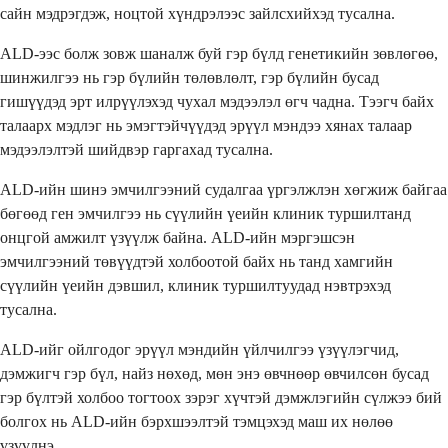
сайн мэдрэгдэж, ноцтой хүндрэлээс зайлсхийхэд тусална.
ALD-ээс болж зовж шаналж буй гэр бүлд генетикийн зөвлөгөө,
шинжилгээ нь гэр бүлийн төлөвлөлт, гэр бүлийн бусад
гишүүдэд эрт илрүүлэхэд чухал мэдээлэл өгч чадна. Тээгч байх
талаарх мэдлэг нь эмэгтэйчүүдэд эрүүл мэндээ хянах талаар
мэдээлэлтэй шийдвэр гаргахад тусална.
ALD-ийн шинэ эмчилгээний судалгаа үргэлжлэн хөгжиж байгаа
бөгөөд ген эмчилгээ нь сүүлийн үеийн клиник туршилтанд
онцгой амжилт үзүүлж байна. ALD-ийн мэргэшсэн
эмчилгээний төвүүдтэй холбоотой байх нь танд хамгийн
сүүлийн үеийн дэвшил, клиник туршилтуудад нэвтрэхэд
тусална.
ALD-ийг ойлгодог эрүүл мэндийн үйлчилгээ үзүүлэгчид,
дэмжигч гэр бүл, найз нөхөд, мөн энэ өвчнөөр өвчилсөн бусад
гэр бүлтэй холбоо тогтоох зэрэг хүчтэй дэмжлэгийн сүлжээ бий
болгох нь ALD-ийн бэрхшээлтэй тэмцэхэд маш их нөлөө
үзүүлнэ.