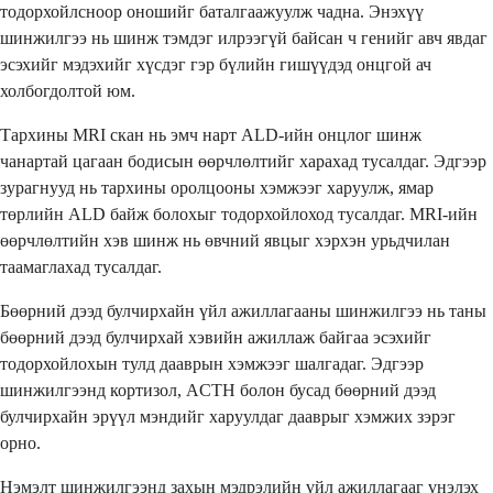
тодорхойлсноор оношийг баталгаажуулж чадна. Энэхүү
шинжилгээ нь шинж тэмдэг илрээгүй байсан ч генийг авч явдаг
эсэхийг мэдэхийг хүсдэг гэр бүлийн гишүүдэд онцгой ач
холбогдолтой юм.
Тархины MRI скан нь эмч нарт ALD-ийн онцлог шинж
чанартай цагаан бодисын өөрчлөлтийг харахад тусалдаг. Эдгээр
зурагнууд нь тархины оролцооны хэмжээг харуулж, ямар
төрлийн ALD байж болохыг тодорхойлоход тусалдаг. MRI-ийн
өөрчлөлтийн хэв шинж нь өвчний явцыг хэрхэн урьдчилан
таамаглахад тусалдаг.
Бөөрний дээд булчирхайн үйл ажиллагааны шинжилгээ нь таны
бөөрний дээд булчирхай хэвийн ажиллаж байгаа эсэхийг
тодорхойлохын тулд дааврын хэмжээг шалгадаг. Эдгээр
шинжилгээнд кортизол, ACTH болон бусад бөөрний дээд
булчирхайн эрүүл мэндийг харуулдаг дааврыг хэмжих зэрэг
орно.
Нэмэлт шинжилгээнд захын мэдрэлийн үйл ажиллагааг үнэлэх