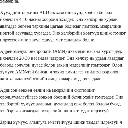
хамаарна.
Хүүхдийн тархины ALD нь хамгийн хүнд хэлбэр бөгөөд
ихэвчлэн 4-10 насны хооронд эхэлдэг. Энэ хэлбэр нь хурдан
явагддаг бөгөөд тархины цагаан бодисыг гэмтээж, мэдрэлийн
ноцтой асуудалд хүргэдэг. Энэ хэлбэрийн хөвгүүд шинж тэмдэг
илрэхээс өмнө эрүүл саруул мэт санагдаж болно.
Адреномедуллонейропати (AMN) ихэвчлэн насанд хүрэгчдэд,
ихэвчлэн 20-30 насандаа илэрдэг. Энэ хэлбэр нь удаан явагддаг
бөгөөд голчлон нугас болон захын мэдрэлийг гэмтээдэг. Олон
хүмүүс AMN-тэй байсан ч зохих эмчилгээ хийлгэснээр олон
жил харьцангуй хэвийн амьдралаар амьдарч чаддаг.
Аддисон-зөвхөн өвчин нь мэдрэлийн системийг
оролцуулалгүйгээр зөвхөн бөөрний булчирхайг гэмтээдэг. Энэ
хэлбэртэй хүмүүс дааврын дутагдалд орж болох боловч бусад
хэлбэрт ажиглагддаг мэдрэлийн шинж тэмдэг илрэхгүй.
Зарим хүмүүс, ялангуяа эмэгтэйчүүд шинж тэмдэг илрэхгүй ч