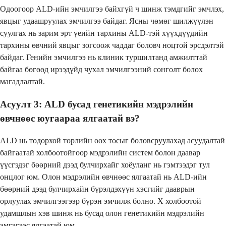
Одоогоор ALD-ийн эмчилгээ байхгүй ч шинж тэмдгийг эмчлэх,
явцыг удаашруулах эмчилгээ байдаг. Ясны чөмөг шилжүүлэн
суулгах нь зарим эрт үеийн тархины ALD-тэй хүүхдүүдийн
тархины өвчний явцыг зогсоож чаддаг боловч ноцтой эрсдэлтэй
байдаг. Генийн эмчилгээ нь клиник туршилтанд амжилттай
байгаа бөгөөд ирээдүйд чухал эмчилгээний сонголт болох
магадлалтай.
Асуулт 3: ALD бусад генетикийн мэдрэлийн
өвчнөөс юугаараа ялгаатай вэ?
ALD нь тодорхой төрлийн өөх тосыг боловсруулахад асуудалтай
байгаатай холбоотойгоор мэдрэлийн систем болон даавар
үүсгэдэг бөөрний дээд булчирхайг хоёуланг нь гэмтээдэг тул
онцлог юм. Олон мэдрэлийн өвчнөөс ялгаатай нь ALD-ийн
бөөрний дээд булчирхайн бүрэлдэхүүн хэсгийг дааврын
орлуулах эмчилгээгээр бүрэн эмчилж болно. X холбоотой
удамшлын хэв шинж нь бусад олон генетикийн мэдрэлийн
эмгэгээс ялгаатай юм.