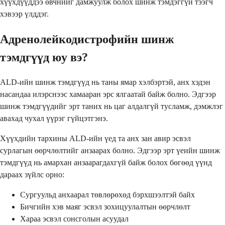
хүүхдүүддээ өвчнийг дамжуулж болох шинж тэмдэггүй тээгч
хэвээр үлддэг.
Адренолейкодистрофийн шинж
тэмдгүүд юу вэ?
ALD-ийн шинж тэмдгүүд нь таны ямар хэлбэртэй, анх хэдэн
насандаа илэрснээс хамааран эрс ялгаатай байж болно. Эдгээр
шинж тэмдгүүдийг эрт таних нь цаг алдалгүй тусламж, дэмжлэг
авахад чухал үүрэг гүйцэтгэнэ.
Хүүхдийн тархины ALD-ийн үед та анх зан авир эсвэл
сурлагын өөрчлөлтийг анзаарах болно. Эдгээр эрт үеийн шинж
тэмдгүүд нь амархан анзаарагдахгүй байж болох бөгөөд үүнд
дараах зүйлс орно:
Сургуульд анхаарал төвлөрөхөд бэрхшээлтэй байх
Бичгийн хэв маяг эсвэл зохицуулалтын өөрчлөлт
Хараа эсвэл сонсголын асуудал