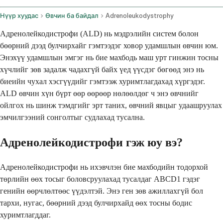
Нүүр хуудас
Өвчин ба байдал
Adrenoleukodystrophy
Адренолейкодистрофи (ALD) нь мэдрэлийн систем болон
бөөрний дээд булчирхайг гэмтээдэг ховор удамшлын өвчин юм.
Энэхүү удамшлын эмгэг нь бие махбодь маш урт гинжин тосны
хүчлийг зөв задалж чадахгүй байх үед үүсдэг бөгөөд энэ нь
биеийн чухал хэсгүүдийг гэмтээж хуримтлагдахад хүргэдэг.
ALD өвчин хүн бүрт өөр өөрөөр нөлөөлдөг ч энэ өвчнийг
ойлгох нь шинж тэмдгийг эрт таних, өвчний явцыг удаашруулах
эмчилгээний сонголтыг судлахад тусална.
Адренолейкодистрофи гэж юу вэ?
Адренолейкодистрофи нь ихэвчлэн бие махбодийн тодорхой
төрлийн өөх тосыг боловсруулахад тусалдаг ABCD1 гэдэг
генийн өөрчлөлтөөс үүдэлтэй. Энэ ген зөв ажиллахгүй бол
тархи, нугас, бөөрний дээд булчирхайд өөх тосны бодис
хуримтлагддаг.