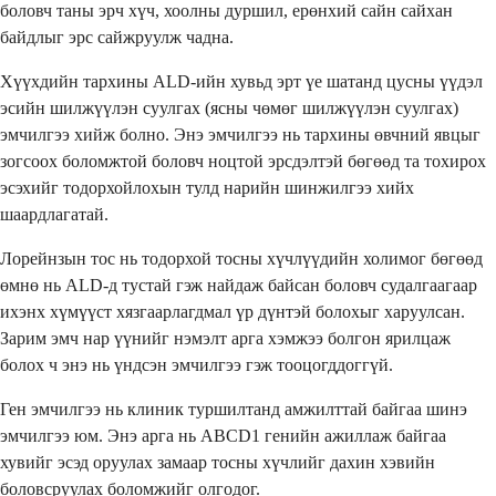
боловч таны эрч хүч, хоолны дуршил, ерөнхий сайн сайхан
байдлыг эрс сайжруулж чадна.
Хүүхдийн тархины ALD-ийн хувьд эрт үе шатанд цусны үүдэл
эсийн шилжүүлэн суулгах (ясны чөмөг шилжүүлэн суулгах)
эмчилгээ хийж болно. Энэ эмчилгээ нь тархины өвчний явцыг
зогсоох боломжтой боловч ноцтой эрсдэлтэй бөгөөд та тохирох
эсэхийг тодорхойлохын тулд нарийн шинжилгээ хийх
шаардлагатай.
Лорейнзын тос нь тодорхой тосны хүчлүүдийн холимог бөгөөд
өмнө нь ALD-д тустай гэж найдаж байсан боловч судалгаагаар
ихэнх хүмүүст хязгаарлагдмал үр дүнтэй болохыг харуулсан.
Зарим эмч нар үүнийг нэмэлт арга хэмжээ болгон ярилцаж
болох ч энэ нь үндсэн эмчилгээ гэж тооцогддоггүй.
Ген эмчилгээ нь клиник туршилтанд амжилттай байгаа шинэ
эмчилгээ юм. Энэ арга нь ABCD1 генийн ажиллаж байгаа
хувийг эсэд оруулах замаар тосны хүчлийг дахин хэвийн
боловсруулах боломжийг олгодог.