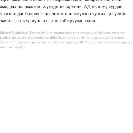
амьдрах боломжтой. Хүүхдийн тархины АД нь илүү хурдан
урагшилдаг боловч ясны чөмөг шилжүүлэн суулгах эрт үеийн
эмчилгээ нь үр дүнг ихээхэн сайжруулж чадна.
Medical Disclaimer:
This article is for informational purposes only and does not constitute
medical advice. Always consult a qualified healthcare provider for diagnosis and treatment
decisions. If you are experiencing a medical emergency, call 911 or go to the nearest emergency
room immediately.