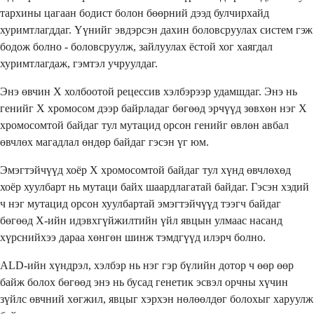
тархины цагаан бодист болон бөөрний дээд булчирхайд
хуримтлагддаг. Үүнийг эвдэрсэн дахин боловсруулах систем гэж
бодож болно - боловсруулж, зайлуулах ёстой хог хаягдал
хуримтлагдаж, гэмтэл учруулдаг.
Энэ өвчин X холбоотой рецессив хэлбэрээр удамшдаг. Энэ нь
генийг X хромосом дээр байрладаг бөгөөд эрчүүд зөвхөн нэг X
хромосомтой байдаг тул мутацид орсон генийг өвлөн авбал
өвчлөх магадлал өндөр байдаг гэсэн үг юм.
Эмэгтэйчүүд хоёр X хромосомтой байдаг тул хүнд өвчлөхөд
хоёр хуулбарт нь мутаци байх шаардлагатай байдаг. Гэсэн хэдий
ч нэг мутацид орсон хуулбартай эмэгтэйчүүд тээгч байдаг
бөгөөд X-ийн идэвхгүйжилтийн үйл явцын улмаас насанд
хүрснийхээ дараа хөнгөн шинж тэмдгүүд илэрч болно.
ALD-ийн хүндрэл, хэлбэр нь нэг гэр бүлийн дотор ч өөр өөр
байж болох бөгөөд энэ нь бусад генетик эсвэл орчны хүчин
зүйлс өвчний хөгжил, явцыг хэрхэн нөлөөлдөг болохыг харуулж