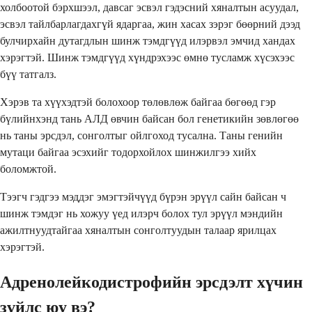
холбоотой бэрхшээл, давсаг эсвэл гэдэсний хяналтын асуудал,
эсвэл тайлбарлагдахгүй ядаргаа, жин хасах зэрэг бөөрний дээд
булчирхайн дутагдлын шинж тэмдгүүд илэрвэл эмчид хандах
хэрэгтэй. Шинж тэмдгүүд хүндрэхээс өмнө тусламж хүсэхээс
бүү татгалз.
Хэрэв та хүүхэдтэй болохоор төлөвлөж байгаа бөгөөд гэр
бүлийнхэнд тань АЛД өвчин байсан бол генетикийн зөвлөгөө
нь таны эрсдэл, сонголтыг ойлгоход тусална. Таны генийн
мутаци байгаа эсэхийг тодорхойлох шинжилгээ хийх
боломжтой.
Тээгч гэдгээ мэддэг эмэгтэйчүүд бүрэн эрүүл сайн байсан ч
шинж тэмдэг нь хожуу үед илэрч болох тул эрүүл мэндийн
ажилтнуудтайгаа хяналтын сонголтуудын талаар ярилцах
хэрэгтэй.
Адренолейкодистрофийн эрсдэлт хүчин
зүйлс юу вэ?