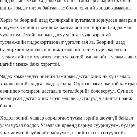
байдал, тав тухыг хадгалахыг хэлнэ. Таны арга барил нь ямар
шинж тэмдэг илэрч байгаагаас болон өвчний явцаас хамаарна.
Хэрэв та бөөрний дээд булчирхайн дутагдалд зориулсан дааврын
орлуулах эмчилгээ хийлгэж байгаа бол тогтвортой байдал маш
чухал юм. Эмийг жорын дагуу ягштал ууж, яаралтай
тусламжийн гидрокортизоныг үргэлж авч яв. Бөөрний дээд
булчирхайн хямралын шинж тэмдгийг таньж сурч, яаралтай
тусламжийн эм хэрэглэх эсвэл яаралтай эмнэлгийн тусламж авах
цагийг мэдэж байх хэрэгтэй.
Чадах хэмжээндээ биеийн тамирын дасгал хийх нь хүч чадал,
хөдөлгөөнийг хадгалахад тусална. Сэргээн засах эмчтэй хамтран
өвчиндөө тохирсон дасгалын хөтөлбөрийг боловсруул. Суниах
эсвэл усан дасгал хийх зэрэг зөөлөн дасгалууд ч ашигтай байж
болно.
Хөдөлгөөний чадвар өөрчлөгдөх тусам гэрийн аюулгүй байдал
улам чухал болдог. Угаалгын өрөөнд бариул суурилуулж, бүдэрч
унах аюултай зүйлсийг зайлуулж, гэрийнхээ гэрэлтүүлгийг