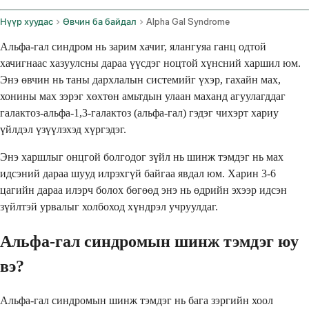
Нүүр хуудас
Өвчин ба байдал
Alpha Gal Syndrome
Альфа-гал синдром нь зарим хачиг, ялангуяа ганц одтой
хачигнаас хазуулсны дараа үүсдэг ноцтой хүнсний харшил юм.
Энэ өвчин нь таны дархлалын системийг үхэр, гахайн мах,
хонины мах зэрэг хөхтөн амьтдын улаан маханд агуулагддаг
галактоз-альфа-1,3-галактоз (альфа-гал) гэдэг чихэрт хариу
үйлдэл үзүүлэхэд хүргэдэг.
Энэ харшлыг онцгой болгодог зүйл нь шинж тэмдэг нь мах
идсэний дараа шууд илрэхгүй байгаа явдал юм. Харин 3-6
цагийн дараа илэрч болох бөгөөд энэ нь өдрийн эхээр идсэн
зүйлтэй урвалыг холбоход хүндрэл учруулдаг.
Альфа-гал синдромын шинж тэмдэг юу
вэ?
Альфа-гал синдромын шинж тэмдэг нь бага зэргийн хоол