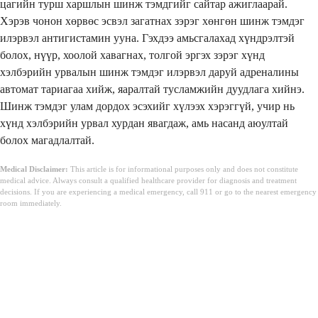
цагийн турш харшлын шинж тэмдгийг сайтар ажиглаарай.
Хэрэв чонон хөрвөс эсвэл загатнах зэрэг хөнгөн шинж тэмдэг
илэрвэл антигистамин ууна. Гэхдээ амьсгалахад хүндрэлтэй
болох, нүүр, хоолой хавагнах, толгой эргэх зэрэг хүнд
хэлбэрийн урвалын шинж тэмдэг илэрвэл даруй адреналины
автомат тариагаа хийж, яаралтай тусламжийн дуудлага хийнэ.
Шинж тэмдэг улам дордох эсэхийг хүлээх хэрэггүй, учир нь
хүнд хэлбэрийн урвал хурдан явагдаж, амь насанд аюултай
болох магадлалтай.
Medical Disclaimer:
This article is for informational purposes only and does not constitute
medical advice. Always consult a qualified healthcare provider for diagnosis and treatment
decisions. If you are experiencing a medical emergency, call 911 or go to the nearest emergency
room immediately.