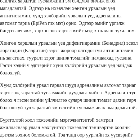
байлгах яаралтай тусламжийн эм бэлдмэл бичиж өгөх
магадлалтай. Эдгээр нь ихэвчлэн хөнгөн урвалын үед
антигистамин, хүнд хэлбэрийн урвалын үед адреналины
автомат тариа (EpiPen гэх мэт) орно. Эдгээр эмийг үргэлж
биедээ авч явж, хэрхэн зөв хэрэглэхийг мэдэх нь маш чухал юм.
Хөнгөн харшлын урвалын үед дифенгидрамин (Бенадрил) эсвэл
лоратадин (Кларитин) зэрэг жороор олгодоггүй антигистамин
нь загатнах, тууралт зэрэг шинж тэмдгийг намдаахад тусална.
Гэсэн хэдий ч эдгээрийг хүнд хэлбэрийн урвалын үед найдаж
болохгүй.
Хүнд хэлбэрийн урвал гарвал шууд адреналины автомат тариаг
хэрэглэж, яаралтай тусламжийн дуудлага хийнэ. Адреналин тус
болох ч гэсэн эмийн үйлчилгээ суларч шинж тэмдэг дахин гарч
болзошгүй тул яаралтай эмнэлгийн тусламж авах шаардлагатай.
Бүртгэлтэй хоол тэжээлийн мэргэжилтэнтэй хамтран
ажилласнаар улаан махгүйгээр тэжээллэг тэнцвэртэй хоолны
дэглэм зохиох боломжтой. Тэд танд өөр уургийн эх үүсвэрийг