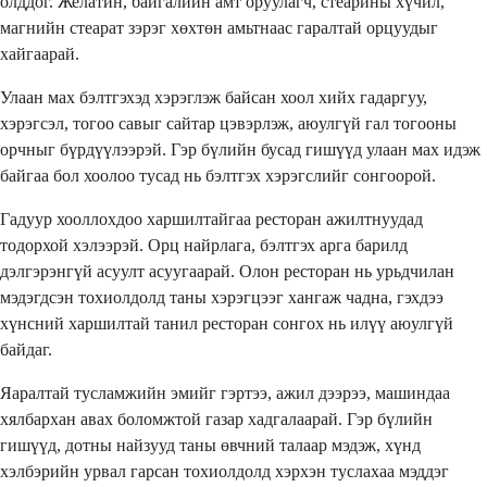
олддог. Желатин, байгалийн амт оруулагч, стеарины хүчил,
магнийн стеарат зэрэг хөхтөн амьтнаас гаралтай орцуудыг
хайгаарай.
Улаан мах бэлтгэхэд хэрэглэж байсан хоол хийх гадаргуу,
хэрэгсэл, тогоо савыг сайтар цэвэрлэж, аюулгүй гал тогооны
орчныг бүрдүүлээрэй. Гэр бүлийн бусад гишүүд улаан мах идэж
байгаа бол хоолоо тусад нь бэлтгэх хэрэгслийг сонгоорой.
Гадуур хооллохдоо харшилтайгаа ресторан ажилтнуудад
тодорхой хэлээрэй. Орц найрлага, бэлтгэх арга барилд
дэлгэрэнгүй асуулт асуугаарай. Олон ресторан нь урьдчилан
мэдэгдсэн тохиолдолд таны хэрэгцээг хангаж чадна, гэхдээ
хүнсний харшилтай танил ресторан сонгох нь илүү аюулгүй
байдаг.
Яаралтай тусламжийн эмийг гэртээ, ажил дээрээ, машиндаа
хялбархан авах боломжтой газар хадгалаарай. Гэр бүлийн
гишүүд, дотны найзууд таны өвчний талаар мэдэж, хүнд
хэлбэрийн урвал гарсан тохиолдолд хэрхэн туслахаа мэддэг