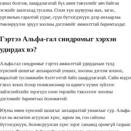
санал болгож, шаардлагатай бүх шим тэжээлийг авч байгаа
эсэхийг шалгахад тусална. Олон хүн шувууны мах, загас,
ургамлын гаралтай уураг, сүүн бүтээгдэхүүн дээр анхаарлаа
төвлөрүүлэн эрүүл хоолны дэглэмийг амжилттай баримталдаг.
Гэртээ Альфа-гал синдромыг хэрхэн
удирдах вэ?
Альфа-гал синдромыг гэртээ амжилттай удирдахын тулд
хүнсний шошгыг анхааралтай унших, хоолны дэглэм зохиох,
яаралтай тусламжийн бэлтгэлтэй байх шаардлагатай. Сайн мэдээ
гэвэл зохих ёсоор төлөвлөснөөр та өдөөгч хүчин зүйлээс
зайлсхийхийн зэрэгцээ олон төрлийн тэжээллэг хоолны
дэглэмийг баримтлах боломжтой.
Юуны өмнө хүнсний шошгыг анхааралтай уншихыг сур. Альфа-
гал нь желатин агуулсан хүнс, зарим эм, гоо сайхны
бүтээгдэхүүн, боловсруулсан хүнс зэрэг санаанд оромгүй газраас