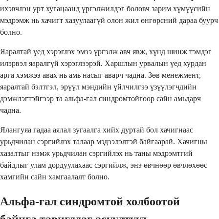
ихэвчлэн урт хугацаанд үргэлжилдэг боловч зарим хүмүүсийн
мэдрэмж нь хачигт хазуулаагүй олон жил өнгөрсний дараа буурч
болно.
Яаралтай үед хэрэглэх эмээ үргэлж авч явж, хүнд шинж тэмдэг
илэрвэл яаралгүй хэрэглээрэй. Харшлын урвалын үед хурдан
арга хэмжээ авах нь амь насыг аварч чадна. Зөв менежмент,
яаралтай бэлтгэл, эрүүл мэндийн үйлчилгээ үзүүлэгчдийн
дэмжлэгтэйгээр та альфа-гал синдромтойгоор сайн амьдарч
чадна.
Ялангуяа гадаа аялал зугаалга хийх дуртай бол хачигнаас
урьдчилан сэргийлэх талаар мэдээлэлтэй байгаарай. Хачигны
хазалтыг нэмж урьдчилан сэргийлэх нь таны мэдрэмтгий
байдлыг улам дордуулахаас сэргийлж, энэ өвчнөөр өвчлөхөөс
хамгийн сайн хамгаалалт болно.
Альфа-гал синдромтой холбоотой
байнга тавигддаг асуултууд