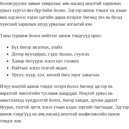
боловсруулах замын хямралаас амь насанд аюултай харшлын
урвал хүртэл янз бүр байж болно. Эдгээр шинж тэмдэг нь улаан
мах идсэнээс хэдэн цагийн дараа илэрдэг бөгөөд энэ нь бусад
хүнсний харшлын шууд урвалаас ялгаатай юм.
Таны туршиж болох нийтлэг шинж тэмдгүүд орно:
Бүх биеэр загатнах, улайх
Дотор муухайрах, гэдэс базлах, суулгах
Хамар битүүрэх эсвэл нус гоожих
Найтаах эсвэл толгой өвдөх
Уруул, нүүр, хэл, хоолой бага зэрэг хавагнах
Илүү ноцтой шинж тэмдэг илэрч болох бөгөөд эдгээр нь
яаралтай эмнэлгийн тусламж шаарддаг. Ноцтой урвал нь
амьсгалахад хүндрэлтэй болох, биеэр хавдах, цусны даралт
буурах, толгой эргэх эсвэл ухаан алдах зэргийг багтаадаг. Эдгээр
шинж тэмдгүүд нь амь насанд аюултай анафилаксийн шинж
тэмдэг юм.