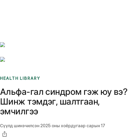
Benchmarks
Stories
FAQ
Sign up / Log in
HEALTH LIBRARY
Альфа-гал синдром гэж юу вэ?
Шинж тэмдэг, шалтгаан,
эмчилгээ
Сүүлд шинэчилсэн
2025 оны хоёрдугаар сарын 17