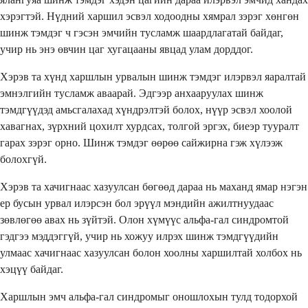
хэрэгтэй. Нүдний харшил эсвэл ходоодны хямрал зэрэг хөнгөн
шинж тэмдэг ч гэсэн эмчийн тусламж шаардлагатай байдаг,
учир нь энэ өвчин цаг хугацааны явцад улам дорддог.
Хэрэв та хүнд харшлын урвалын шинж тэмдэг илэрвэл яаралтай
эмнэлгийн тусламж аваарай. Эдгээр анхааруулах шинж
тэмдгүүдэд амьсгалахад хүндрэлтэй болох, нүүр эсвэл хоолой
хавагнах, зүрхний цохилт хурдсах, толгой эргэх, биеэр тууралт
гарах зэрэг орно. Шинж тэмдэг өөрөө сайжирна гэж хүлээж
болохгүй.
Хэрэв та хачигнаас хазуулсан бөгөөд дараа нь маханд ямар нэгэн
ер бусын урвал илэрсэн бол эрүүл мэндийн ажилтнуудаас
зөвлөгөө авах нь зүйтэй. Олон хүмүүс альфа-гал синдромтой
гэдгээ мэддэггүй, учир нь хожуу илрэх шинж тэмдгүүдийн
улмаас хачигнаас хазуулсан болон хоолны харшилтай холбох нь
хэцүү байдаг.
Харшлын эмч альфа-гал синдромыг оношлохын тулд тодорхой