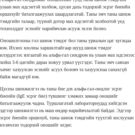
улаан мах идсэнтэй холбож, цусан дахь тодорхой эсрэг биеийн
оршихуйг баталгаажуулах шаардлагатай. Таны эмч таны шинж
тэмдгийн талаар, түүний дотор мах идсэнтэй холбоотой үед
тохиолддог эсэхийг нарийвчлан асууж эхлэх болно.
Оношилгооны гол шинж тэмдэг бол таны урвалын цаг хугацаа
юм. Ихэнх хоолны харшилтайгаар шууд шинж тэмдэг
илэрдэгээс ялгаатай нь альфа-гал синдром нь улаан мах идсэнээс
хойш 3-6 цагийн дараа хожуу урвал үүсгэдэг. Таны эмч саяхан
хачиг хазуулсан эсэхийг асуух боловч та хазуулснаа санахгүй
байж магадгүй юм.
Цусны шинжилгээ нь таны бие дэх альфа-гал-онцлог эсрэг
биеийн (IgE эсрэг бие) түвшинг хэмжих замаар оношийг
баталгаажуулж чадна. Туршлагатай лабораториудад хийгдсэн
эдгээр шинжилгээ нь маш өндөр нарийвчлалтай байдаг. Эдгээр
эсрэг биеийн оршихуй, таны шинж тэмдгийн түүхтэй хослуулан
ихэвчлэн тодорхой оношийг өгдөг.