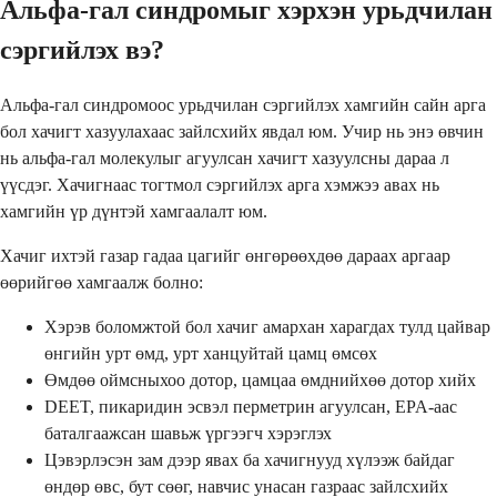
Альфа-гал синдромыг хэрхэн урьдчилан
сэргийлэх вэ?
Альфа-гал синдромоос урьдчилан сэргийлэх хамгийн сайн арга
бол хачигт хазуулахаас зайлсхийх явдал юм. Учир нь энэ өвчин
нь альфа-гал молекулыг агуулсан хачигт хазуулсны дараа л
үүсдэг. Хачигнаас тогтмол сэргийлэх арга хэмжээ авах нь
хамгийн үр дүнтэй хамгаалалт юм.
Хачиг ихтэй газар гадаа цагийг өнгөрөөхдөө дараах аргаар
өөрийгөө хамгаалж болно:
Хэрэв боломжтой бол хачиг амархан харагдах тулд цайвар
өнгийн урт өмд, урт ханцуйтай цамц өмсөх
Өмдөө оймсныхоо дотор, цамцаа өмднийхөө дотор хийх
DEET, пикаридин эсвэл перметрин агуулсан, EPA-аас
баталгаажсан шавьж үргээгч хэрэглэх
Цэвэрлэсэн зам дээр явах ба хачигнууд хүлээж байдаг
өндөр өвс, бут сөөг, навчис унасан газраас зайлсхийх