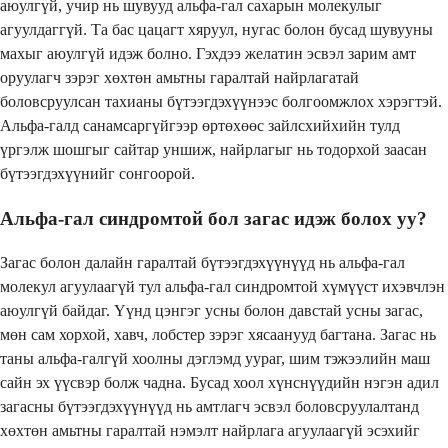
аюулгүй, учир нь шувууд альфа-гал сахарын молекулыг
агуулдаггүй. Та бас цацагт хяруул, нугас болон бусад шувууны
махыг аюулгүй идэж болно. Гэхдээ желатин эсвэл зарим амт
оруулагч зэрэг хөхтөн амьтны гаралтай найрлагатай
боловсруулсан тахианы бүтээгдэхүүнээс болгоомжлох хэрэгтэй.
Альфа-галд санамсаргүйгээр өртөхөөс зайлсхийхийн тулд
үргэлж шошгыг сайтар уншиж, найрлагыг нь тодорхой заасан
бүтээгдэхүүнийг сонгоорой.
Альфа-гал синдромтой бол загас идэж болох уу?
Загас болон далайн гаралтай бүтээгдэхүүнүүд нь альфа-гал
молекул агуулаагүй тул альфа-гал синдромтой хүмүүст ихэвчлэн
аюулгүй байдаг. Үүнд цэнгэг усны болон давстай усны загас,
мөн сам хорхой, хавч, лобстер зэрэг хясаанууд багтана. Загас нь
таны альфа-галгүй хоолны дэглэмд уураг, шим тэжээлийн маш
сайн эх үүсвэр болж чадна. Бусад хоол хүнснүүдийн нэгэн адил
загасны бүтээгдэхүүнүүд нь амтлагч эсвэл боловсруулалтанд
хөхтөн амьтны гаралтай нэмэлт найрлага агуулаагүй эсэхийг