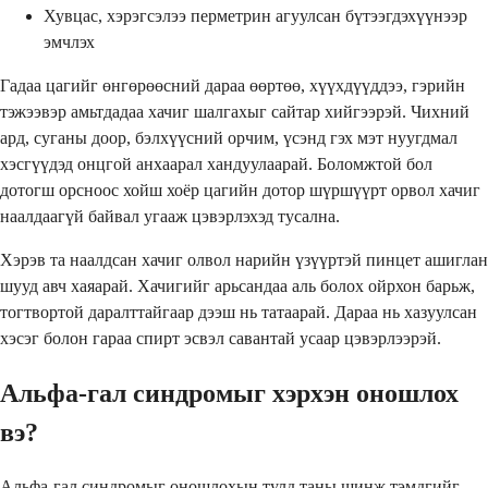
Хувцас, хэрэгсэлээ перметрин агуулсан бүтээгдэхүүнээр
эмчлэх
Гадаа цагийг өнгөрөөсний дараа өөртөө, хүүхдүүддээ, гэрийн
тэжээвэр амьтдадаа хачиг шалгахыг сайтар хийгээрэй. Чихний
ард, суганы доор, бэлхүүсний орчим, үсэнд гэх мэт нуугдмал
хэсгүүдэд онцгой анхаарал хандуулаарай. Боломжтой бол
дотогш орсноос хойш хоёр цагийн дотор шүршүүрт орвол хачиг
наалдаагүй байвал угааж цэвэрлэхэд тусална.
Хэрэв та наалдсан хачиг олвол нарийн үзүүртэй пинцет ашиглан
шууд авч хаяарай. Хачигийг арьсандаа аль болох ойрхон барьж,
тогтвортой даралттайгаар дээш нь татаарай. Дараа нь хазуулсан
хэсэг болон гараа спирт эсвэл савантай усаар цэвэрлээрэй.
Альфа-гал синдромыг хэрхэн оношлох
вэ?
Альфа-гал синдромыг оношлохын тулд таны шинж тэмдгийг