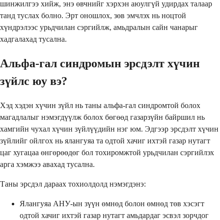
шинжилгээ хийж, энэ өвчнийг хэрхэн аюулгүй удирдах талаар
танд туслах болно. Эрт оношлох, зөв эмчлэх нь ноцтой
хүндрэлээс урьдчилан сэргийлж, амьдралын сайн чанарыг
хадгалахад тусална.
Альфа-гал синдромын эрсдэлт хүчин
зүйлс юу вэ?
Хэд хэдэн хүчин зүйл нь таны альфа-гал синдромтой болох
магадлалыг нэмэгдүүлж болох бөгөөд газарзүйн байршил нь
хамгийн чухал хүчин зүйлүүдийн нэг юм. Эдгээр эрсдэлт хүчин
зүйлийг ойлгох нь ялангуяа та одтой хачиг ихтэй газар нутагт
цаг хугацаа өнгөрөөдөг бол тохиромжтой урьдчилан сэргийлэх
арга хэмжээ авахад тусална.
Таны эрсдэл дараах тохиолдолд нэмэгдэнэ:
Ялангуяа АНУ-ын зүүн өмнөд болон өмнөд төв хэсэгт
одтой хачиг ихтэй газар нутагт амьдардаг эсвэл зорчдог