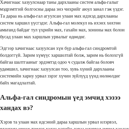
Хачигнаас хазуулснаар таны дархлааны систем альфа-галыг
мэдрэмтгий болгосны дараа энэ чихрийг аюул занал гэж үздэг.
Та дараа нь альфа-гал агуулсан улаан мах идэхэд дархлааны
систем харшил үүсгэдэг. Альфа-гал молекул нь ихэнх хөхтөн
амьтанд байдаг тул үхрийн мах, гахайн мах, хонины мах болон
бусад улаан мах харшлын урвалыг өдөөдөг.
Эдгээр хачигнаас хазуулсан хүн бүр альфа-гал синдромтой
болдоггүй. Зарим хүмүүс харшилтай болж, зарим нь болохгүй
байгаа шалтгааныг эрдэмтэд одоо ч судалж байгаа боловч
удамшил, хачигнаас хазуулсан тоо, хувь хүний дархлааны
системийн хариу урвал зэрэг хүчин зүйлүүд үүнд нөлөөлдөг
байх магадлалтай.
Альфа-гал синдромын үед эмчид хэзээ
хандах вэ?
Хэрэв та улаан мах идсэний дараа харшлын урвал илэрвэл,
ялангуяа шинж тэмдэг хэдэн цагийн дараа илэрвэл эмчид хандах