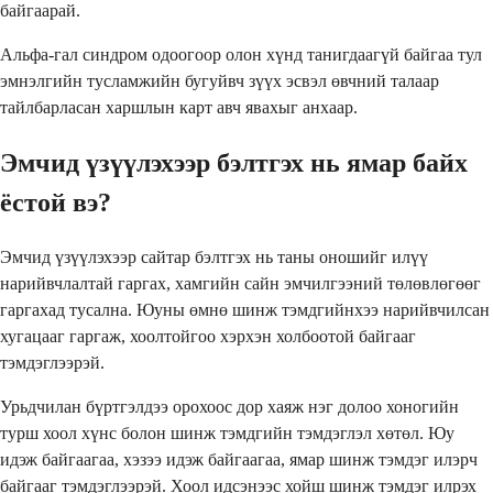
байгаарай.
Альфа-гал синдром одоогоор олон хүнд танигдаагүй байгаа тул
эмнэлгийн тусламжийн бугуйвч зүүх эсвэл өвчний талаар
тайлбарласан харшлын карт авч явахыг анхаар.
Эмчид үзүүлэхээр бэлтгэх нь ямар байх
ёстой вэ?
Эмчид үзүүлэхээр сайтар бэлтгэх нь таны оношийг илүү
нарийвчлалтай гаргах, хамгийн сайн эмчилгээний төлөвлөгөөг
гаргахад тусална. Юуны өмнө шинж тэмдгийнхээ нарийвчилсан
хугацааг гаргаж, хоолтойгоо хэрхэн холбоотой байгааг
тэмдэглээрэй.
Урьдчилан бүртгэлдээ орохоос дор хаяж нэг долоо хоногийн
турш хоол хүнс болон шинж тэмдгийн тэмдэглэл хөтөл. Юу
идэж байгаагаа, хэзээ идэж байгаагаа, ямар шинж тэмдэг илэрч
байгааг тэмдэглээрэй. Хоол идсэнээс хойш шинж тэмдэг илрэх