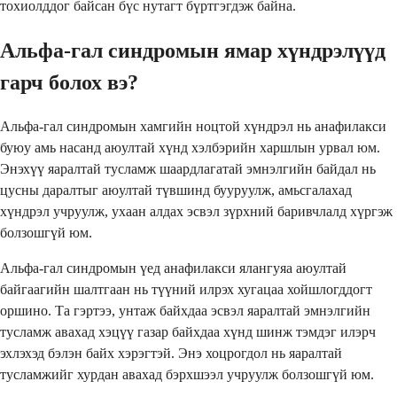
тохиолддог байсан бүс нутагт бүртгэгдэж байна.
Альфа-гал синдромын ямар хүндрэлүүд
гарч болох вэ?
Альфа-гал синдромын хамгийн ноцтой хүндрэл нь анафилакси
буюу амь насанд аюултай хүнд хэлбэрийн харшлын урвал юм.
Энэхүү яаралтай тусламж шаардлагатай эмнэлгийн байдал нь
цусны даралтыг аюултай түвшинд бууруулж, амьсгалахад
хүндрэл учруулж, ухаан алдах эсвэл зүрхний баривчлалд хүргэж
болзошгүй юм.
Альфа-гал синдромын үед анафилакси ялангуяа аюултай
байгаагийн шалтгаан нь түүний илрэх хугацаа хойшлогддогт
оршино. Та гэртээ, унтаж байхдаа эсвэл яаралтай эмнэлгийн
тусламж авахад хэцүү газар байхдаа хүнд шинж тэмдэг илэрч
эхлэхэд бэлэн байх хэрэгтэй. Энэ хоцрогдол нь яаралтай
тусламжийг хурдан авахад бэрхшээл учруулж болзошгүй юм.