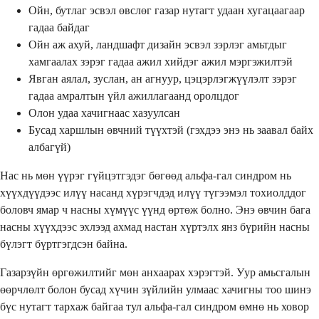
Ойн, бутлаг эсвэл өвслөг газар нутагт удаан хугацаагаар
гадаа байдаг
Ойн аж ахуй, ландшафт дизайн эсвэл зэрлэг амьтдыг
хамгаалах зэрэг гадаа ажил хийдэг ажил мэргэжилтэй
Явган аялал, зуслан, ан агнуур, цэцэрлэгжүүлэлт зэрэг
гадаа амралтын үйл ажиллагаанд оролцдог
Олон удаа хачигнаас хазуулсан
Бусад харшлын өвчний түүхтэй (гэхдээ энэ нь заавал байх
албагүй)
Нас нь мөн үүрэг гүйцэтгэдэг бөгөөд альфа-гал синдром нь
хүүхдүүдээс илүү насанд хүрэгчдэд илүү түгээмэл тохиолддог
боловч ямар ч насны хүмүүс үүнд өртөж болно. Энэ өвчин бага
насны хүүхдээс эхлээд ахмад настан хүртэлх янз бүрийн насны
бүлэгт бүртгэгдсэн байна.
Газарзүйн өргөжилтийг мөн анхаарах хэрэгтэй. Уур амьсгалын
өөрчлөлт болон бусад хүчин зүйлийн улмаас хачигны тоо шинэ
бүс нутагт тархаж байгаа тул альфа-гал синдром өмнө нь ховор