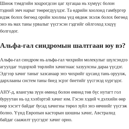
Шинж тэмдгийн хоцрогдсон цаг хугацаа нь хүмүүс болон
тэдний эмч нарыг төөрөгдүүлдэг. Та өдрийн хоолонд гамбургер
идэж болох бөгөөд оройн хоолны үед өвдөж эхэлж болох бөгөөд
энэ нь мах таны урвалыг үүсгэсэн гэдгийг ойлгоход хэцүү
болгодог.
Альфа-гал синдромын шалтгаан юу вэ?
Альфа-гал синдром нь альфа-гал чихрийн молекулыг шүлсэндээ
агуулдаг тодорхой төрлийн хачигнаас хазуулсны дараа үүсдэг.
Эдгээр хачиг таныг хазсанаар энэ чихрийг цусанд тань оруулж,
дархлааны систем таны биед эсрэг биетийг үүсгэхэд хүргэдэг.
АНУ-д, ялангуяа зүүн өмнөд болон өмнөд төв бүс нутагт гол
буруутан нь од хэлбэртэй хачиг юм. Гэсэн хэдий ч дэлхийн өөр
өөр хэсэгт байдаг бусад хачигны төрөл зүйл энэ өвчнийг үүсгэж
болно. Үүнд Европын касторын шошны хачиг, Австралид
байдаг саажилт үүсгэдэг хачиг орно.