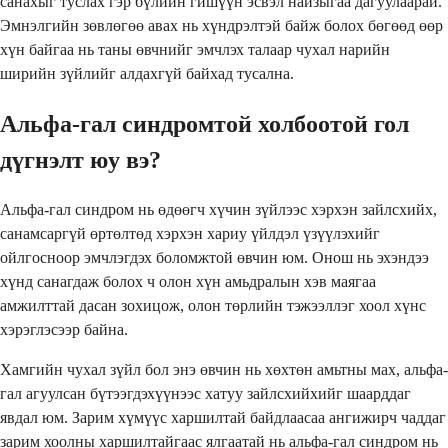
санахыг туслах гэр бүлийн гишүүн эсвэл найзыгаа дагуулаарай.
Эмнэлгийн зөвлөгөө авах нь хүндрэлтэй байж болох бөгөөд өөр
хүн байгаа нь таны өвчнийг эмчлэх талаар чухал нарийн
ширийн зүйлийг алдахгүй байхад тусална.
Альфа-гал синдромтой холбоотой гол
дүгнэлт юу вэ?
Альфа-гал синдром нь өдөөгч хүчин зүйлээс хэрхэн зайлсхийх,
санамсаргүй өртөлтөд хэрхэн хариу үйлдэл үзүүлэхийг
ойлгосноор эмчлэгдэх боломжтой өвчин юм. Онош нь эхэндээ
хүнд санагдаж болох ч олон хүн амьдралын хэв маягаа
амжилттай дасан зохицож, олон төрлийн тэжээллэг хоол хүнс
хэрэглэсээр байна.
Хамгийн чухал зүйл бол энэ өвчин нь хөхтөн амьтны мах, альфа-
гал агуулсан бүтээгдэхүүнээс хатуу зайлсхийхийг шаарддаг
явдал юм. Зарим хүмүүс харшилтай байдлаасаа ангижирч чаддаг
зарим хоолны харшилтайгаас ялгаатай нь альфа-гал синдром нь