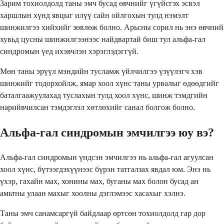
Зарим тохиолдолд таны эмч бусад өвчнийг үгүйсгэх эсвэл
харшлын хүнд явцыг илүү сайн ойлгохын тулд нэмэлт
шинжилгээ хийхийг зөвлөж болно. Арьсны сорил нь энэ өвчний
хувьд цусны шинжилгээнээс найдвартай биш тул альфа-гал
синдромын үед ихэвчлэн хэрэглэдэггүй.
Мөн таны эрүүл мэндийн тусламж үйлчилгээ үзүүлэгч хэв
шинжийг тодорхойлж, ямар хоол хүнс таны урвалыг өдөөдгийг
баталгаажуулахад туслахын тулд хоол хүнс, шинж тэмдгийн
нарийвчилсан тэмдэглэл хөтлөхийг санал болгож болно.
Альфа-гал синдромын эмчилгээ юу вэ?
Альфа-гал синдромын үндсэн эмчилгээ нь альфа-гал агуулсан
хоол хүнс, бүтээгдэхүүнээс бүрэн татгалзах явдал юм. Энэ нь
үхэр, гахайн мах, хонины мах, буганы мах болон бусад ан
амьтны улаан махыг хоолны дэглэмээс хасахыг хэлнэ.
Таны эмч санамсаргүй байдлаар өртсөн тохиолдолд гар дор