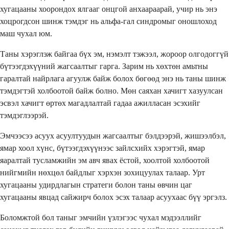
хугацааны хоорондох ялгааг онцгой анхаараарай, учир нь энэ
хоцрогдсон шинж тэмдэг нь альфа-гал синдромыг оношлоход
маш чухал юм.
Таны хэрэглэж байгаа бүх эм, нэмэлт тэжээл, жороор олгодоггүй
бүтээгдэхүүний жагсаалтыг гарга. Зарим нь хөхтөн амьтны
гаралтай найрлага агуулж байж болох бөгөөд энэ нь таны шинж
тэмдэгтэй холбоотой байж болно. Мөн саяхан хачигт хазуулсан
эсвэл хачигт өртөх магадлалтай гадаа ажилласан эсэхийг
тэмдэглээрэй.
Эмчээсээ асуух асуултуудын жагсаалтыг бэлдээрэй, жишээлбэл,
ямар хоол хүнс, бүтээгдэхүүнээс зайлсхийх хэрэгтэй, ямар
яаралтай тусламжийн эм авч явах ёстой, хоолтой холбоотой
нийгмийн нөхцөл байдлыг хэрхэн зохицуулах талаар. Урт
хугацааны удирдлагын стратеги болон таны өвчин цаг
хугацааны явцад сайжирч болох эсэх талаар асуухаас бүү эргэлз.
Боломжтой бол таныг эмчийн үзлэгээс чухал мэдээллийг