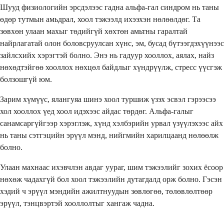
Шууд физиологийн эрсдэлээс гадна альфа-гал синдром нь таны
өдөр тутмын амьдрал, хоол тэжээлд ихээхэн нөлөөлдөг. Та
зөвхөн улаан махыг төдийгүй хөхтөн амьтны гаралтай
найрлагатай олон боловсруулсан хүнс, эм, бусад бүтээгдэхүүнээс
зайлсхийх хэрэгтэй болно. Энэ нь гадуур хооллох, аялах, найз
нөхөдтэйгөө хооллох нөхцөл байдлыг хүндрүүлж, стресс үүсгэж
болзошгүй юм.
Зарим хүмүүс, ялангуяа шинэ хоол туршиж үзэх эсвэл гэрээсээ
хол хооллох үед хоол идэхээс айдас төрдөг. Альфа-галыг
санамсаргүйгээр хэрэглэж, хүнд хэлбэрийн урвал үзүүлэхээс айх
нь таны сэтгэцийн эрүүл мэнд, нийгмийн харилцаанд нөлөөлж
болно.
Улаан махнаас ихэвчлэн авдаг уураг, шим тэжээлийг зохих ёсоор
нөхөж чадахгүй бол хоол тэжээлийн дутагдалд орж болно. Гэсэн
хэдий ч эрүүл мэндийн ажилтнуудын зөвлөгөө, төлөвлөлтөөр
эрүүл, тэнцвэртэй хооллолтыг хангаж чадна.