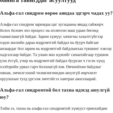
Альфа-гал синдром өөрөө аяндаа эдгэрч чадах уу?
Альфа-гал синдром заримдаа цаг хугацааны явцад сайжирч
болох боловч энэ процесс нь ихэвчлэн маш удаан бөгөөд
таамаглашгүй байдаг. Зарим хүмүүс хачигны хазалтгүйгээр
хэдэн жилийн дараа мэдрэмтгий байдал нь буурч байгааг
анзаардаг бол зарим нь мэдрэмтгий байдлынхаа түвшинг хэвээр
хадгалсаар байдаг. Та улаан мах идэхийг санаатайгаар туршиж
үзэх ёсгүй, учир нь мэдрэмтгий байдал буурсан ч гэсэн хүнд
хэлбэрийн урвал гарч болзошгүй юм. Өвчнийхөө байдлыг
хянаж, эмчилгээний төлөвлөгөөндөө аюулгүй өөрчлөлт
оруулахын тулд үргэлж эмчтэйгээ хамтран ажиллаарай.
Альфа-гал синдромтой бол тахиа идэхэд аюулгүй
юу?
Тийм ээ, тахиа нь альфа-гал синдромтой хүмүүст ерөнхийдөө