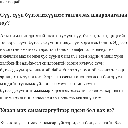
шалгаарай.
Сүү, сүүн бүтээгдэхүүнээс татгалзах шаардлагатай
юу?
Альфа-гал синдромтой ихэнх хүмүүс сүү, бяслаг, тараг, цөцгийн
тос зэрэг сүүн бүтээгдэхүүнийг аюулгүй хэрэглэж болно. Эдгээр
нь хөхтөн амьтнаас гаралтай боловч альфа-гал молекул нь
ихэвчлэн махан эдэд бус сүүнд байдаг. Гэсэн хэдий ч маш хүнд
хэлбэрийн альфа-гал синдромтой зарим хүмүүс сүүн
бүтээгдэхүүнд харшилтай байж болох тул эмчтэйгээ энэ талаар
ярилцах нь чухал юм. Хэрэв та саяхан оношлогдсон бол эрүүл
мэндийн тусламж үйлчилгээ үзүүлэгч тань сүүн
бүтээгдэхүүнийг аажмаар хэрэглэж эхлэхийг зөвлөж, харшлын
шинж тэмдгийг хянаж байхыг зөвлөж магадгүй юм.
Улаан мах санамсаргүйгээр идсэн бол яах вэ?
Хэрэв та улаан мах санамсаргүйгээр идсэн бол дараагийн 6-8