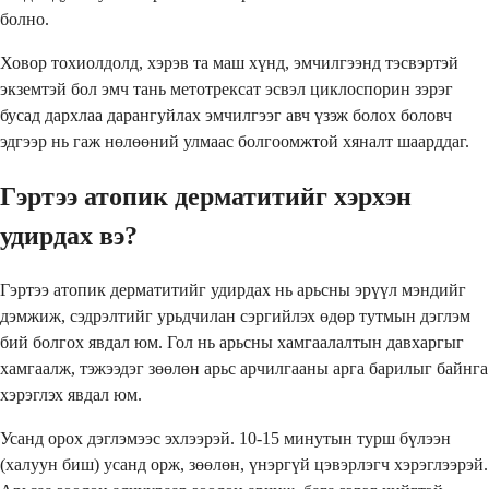
болно.
Ховор тохиолдолд, хэрэв та маш хүнд, эмчилгээнд тэсвэртэй
экземтэй бол эмч тань метотрексат эсвэл циклоспорин зэрэг
бусад дархлаа дарангуйлах эмчилгээг авч үзэж болох боловч
эдгээр нь гаж нөлөөний улмаас болгоомжтой хяналт шаарддаг.
Гэртээ атопик дерматитийг хэрхэн
удирдах вэ?
Гэртээ атопик дерматитийг удирдах нь арьсны эрүүл мэндийг
дэмжиж, сэдрэлтийг урьдчилан сэргийлэх өдөр тутмын дэглэм
бий болгох явдал юм. Гол нь арьсны хамгаалалтын давхаргыг
хамгаалж, тэжээдэг зөөлөн арьс арчилгааны арга барилыг байнга
хэрэглэх явдал юм.
Усанд орох дэглэмээс эхлээрэй. 10-15 минутын турш бүлээн
(халуун биш) усанд орж, зөөлөн, үнэргүй цэвэрлэгч хэрэглээрэй.