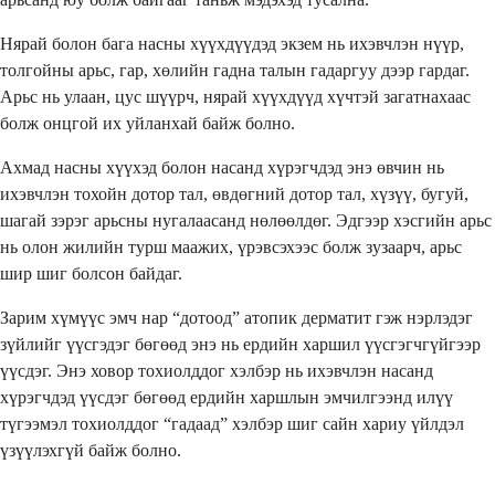
Нярай болон бага насны хүүхдүүдэд экзем нь ихэвчлэн нүүр,
толгойны арьс, гар, хөлийн гадна талын гадаргуу дээр гардаг.
Арьс нь улаан, цус шүүрч, нярай хүүхдүүд хүчтэй загатнахаас
болж онцгой их уйланхай байж болно.
Ахмад насны хүүхэд болон насанд хүрэгчдэд энэ өвчин нь
ихэвчлэн тохойн дотор тал, өвдөгний дотор тал, хүзүү, бугуй,
шагай зэрэг арьсны нугалаасанд нөлөөлдөг. Эдгээр хэсгийн арьс
нь олон жилийн турш маажих, үрэвсэхээс болж зузаарч, арьс
шир шиг болсон байдаг.
Зарим хүмүүс эмч нар “дотоод” атопик дерматит гэж нэрлэдэг
зүйлийг үүсгэдэг бөгөөд энэ нь ердийн харшил үүсгэгчгүйгээр
үүсдэг. Энэ ховор тохиолддог хэлбэр нь ихэвчлэн насанд
хүрэгчдэд үүсдэг бөгөөд ердийн харшлын эмчилгээнд илүү
түгээмэл тохиолддог “гадаад” хэлбэр шиг сайн хариу үйлдэл
үзүүлэхгүй байж болно.