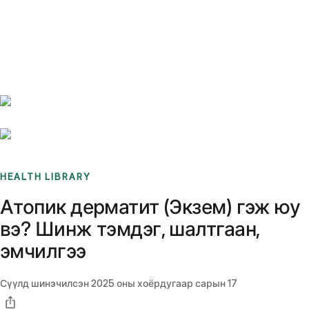
Benchmarks
Stories
FAQ
Sign up / Log in
HEALTH LIBRARY
Атопик дерматит (Экзем) гэж юу
вэ? Шинж тэмдэг, шалтгаан,
эмчилгээ
Сүүлд шинэчилсэн
2025 оны хоёрдугаар сарын 17