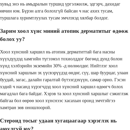
хувьд энэ нь амьдралын туршид үргэлжилж, эдгэрч, дахидаг
өвчин юм. Бүрэн алга болохгүй байсан ч нас ахих тусам,
туршлага хуримтлуулах тусам эмчлэхэд хялбар болдог.
Зарим хоол хүнс миний атопик дерматитыг өдөөж
болох уу?
Хоол хүнсний харшил нь атопик дерматиттай бага насны
хүүхдүүдэд хамгийн түгээмэл тохиолддог бөгөөд дунд болон
хүнд хэлбэрийн экземийн 30% -д нөлөөлдөг. Нийтлэг хоол
хүнсний харшлын эх үүсвэрүүдэд өндөг, сүү, шар буурцаг, улаан
буудай, загас, далайн гаралтай бүтээгдэхүүн, самар орно. Гэсэн
хэдий ч насанд хүрэгчдэд хоол хүнсний харшил өдөөгч болох
магадлал бага байдаг. Хэрэв та хоол хүнсний харшлыг сэжиглэж
байгаа бол өөрөө хоол хүнснээс хасахын оронд эмчтэйгээ
хамтран зөв оношлоорой.
Стероид тосыг удаан хугацаагаар хэрэглэх нь
аюулгүй юу?