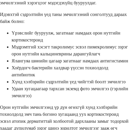
эмчилгээний хэрэгцээг мэдэгдэхүйц бууруулдаг.
Идэвхтэй сэдрэлтийн үед таны эмчилгээний сонголтууд дараах
байж болно:
Үрэвслийг бууруулж, загатнааг намдаах орон нутгийн
кортикостероид
Мэдрэмтгий хэсэгт такролимус эсвэл пимекролимус зэрэг
орон нутгийн кальциневрины дарангуйлагч
Ялангуяа шөнийн цагаар загатнааг намдаах антигистамин
Хоёрдогч бактерийн халдвар үүссэн тохиолдолд
антибиотик
Хүнд хэлбэрийн сэдрэлтийн үед чийгтэй боолт эмчилгээ
Удаан хугацаагаар тархсан экземд фото эмчилгээ (гэрлийн
эмчилгээ)
Орон нутгийн эмчилгээнд үр дүн өгөхгүй хүнд хэлбэрийн
тохиолдолд эмч тань богино хугацаанд уух кортикостероид
эсвэл атопик дерматиттай холбоотой дархлааны замыг тодорхой
хаадаг дупилумаб зэрэг шинэ зорилтот эмчилгээг зааж өгч