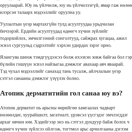
оруулаарай. Юу нь үйлчилж, юу нь үйлчилээгүй, ямар гаж нөлөө
илэрсэн талаарх мэдээллийг оруулна уу.
Уулзалтын үеэр мартахгүйн тулд асуултуудаа урьдчилан
бичээрэй. Ердийн асуултуудад өдөөгч хүчин зүйлийг
тодорхойлох, эмчилгээний сонголтууд, сайжрах хугацаа, ажил
эсвэл сургуульд сэдрэлтийг хэрхэн удирдах зэрэг орно.
Ялангуяа шинж тэмдгүүдээсээ болж ихээхэн зовж байгаа бол гэр
бүлийн гишүүн эсвэл найзыгаа дэмжлэг авахаар авч яваарай.
Тэд чухал мэдээллийг санахад тань тусалж, айлчлалын үеэр
сэтгэл санааны дэмжлэг үзүүлэх болно.
Атопик дерматитийн гол санаа юу вэ?
Атопик дерматит нь арьсны өөрийгөө хамгаалах чадварт
нөлөөлдөг, хуурайшилт, загатналт, үрэвсэл үүсгэдэг эмчлэгддэг
архаг өвчин юм. Хэдийгээр энэ нь сэтгэл дундуур байж болох ч
өдөөгч хүчин зүйлсээ ойлгож, тогтмол арьс арчилгааны дэглэм