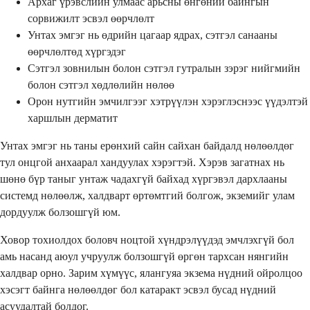
Архаг үрэвслийн улмаас арьсны өнгөний байнгын
сорвижилт эсвэл өөрчлөлт
Унтах эмгэг нь өдрийн цагаар ядрах, сэтгэл санааны
өөрчлөлтөд хүргэдэг
Сэтгэл зовнилын болон сэтгэл гутралын зэрэг нийгмийн
болон сэтгэл хөдлөлийн нөлөө
Орон нутгийн эмчилгээг хэтрүүлэн хэрэглэснээс үүдэлтэй
харшлын дерматит
Унтах эмгэг нь таны ерөнхий сайн сайхан байдалд нөлөөлдөг
тул онцгой анхаарал хандуулах хэрэгтэй. Хэрэв загатнах нь
шөнө бүр таныг унтаж чадахгүй байхад хүргэвэл дархлааны
системд нөлөөлж, халдварт өртөмтгий болгож, экземийг улам
дордуулж болзошгүй юм.
Ховор тохиолдох боловч ноцтой хүндрэлүүдэд эмчлэхгүй бол
амь насанд аюул учруулж болзошгүй өргөн тархсан нянгийн
халдвар орно. Зарим хүмүүс, ялангуяа экзема нүдний ойролцоо
хэсэгт байнга нөлөөлдөг бол катаракт эсвэл бусад нүдний
асуудалтай болдог.