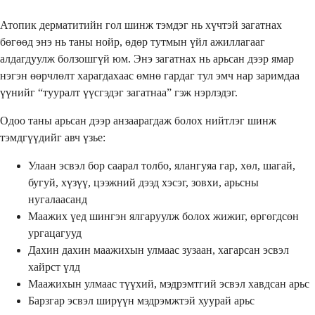
Атопик дерматитийн гол шинж тэмдэг нь хүчтэй загатнах
бөгөөд энэ нь таны нойр, өдөр тутмын үйл ажиллагааг
алдагдуулж болзошгүй юм. Энэ загатнах нь арьсан дээр ямар
нэгэн өөрчлөлт харагдахаас өмнө гардаг тул эмч нар заримдаа
үүнийг “тууралт үүсгэдэг загатнаа” гэж нэрлэдэг.
Одоо таны арьсан дээр анзаарагдаж болох нийтлэг шинж
тэмдгүүдийг авч үзье:
Улаан эсвэл бор саарал толбо, ялангуяа гар, хөл, шагай,
бугуй, хүзүү, цээжний дээд хэсэг, зовхи, арьсны
нугалаасанд
Маажих үед шингэн ялгаруулж болох жижиг, өргөгдсөн
ургацагууд
Дахин дахин маажихын улмаас зузаан, хагарсан эсвэл
хайрст үлд
Маажихын улмаас түүхий, мэдрэмтгий эсвэл хавдсан арьс
Барзгар эсвэл ширүүн мэдрэмжтэй хуурай арьс