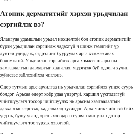
Атопик дерматитийг хэрхэн урьдчилан
сэргийлэх вэ?
Ялангуяа удамшлын урьдал нөхцөлтэй бол атопик дерматитийг
бүрэн урьдчилан сэргийлж чадахгүй ч шинж тэмдгийг үр
дүнтэй удирдаж, сэдрэлийг бууруулах арга хэмжээ авах
боломжтой. Урьдчилан сэргийлэх арга хэмжээ нь арьсны
хамгаалалтын давхаргыг хадгалах, мэдэгдэж буй өдөөгч хүчин
зүйлсээс зайлсхийхэд чиглэнэ.
Өдөр тутмын арьс арчилгаа нь урьдчилан сэргийлэх үндэс суурь
болдог. Арьсаа өдөрт хоёр удаа үнэргүй, харшил үүсгэдэггүй
чийгшүүлэгч тосоор чийгшүүлэх нь арьсны хамгаалалтын
давхаргыг сэргээж, хадгалахад тусалдаг. Арьс чинь чийгтэй байх
үед нь, буюу усанд орсныхоо дараа гурван минутын дотор
чийгшүүлэгч тос түрхэх хэрэгтэй.