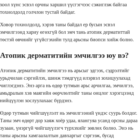
хоол хүнс эсвэл орчны харшил үүсгэгчээс сэжиглэж байгаа
тохиолдолд голчлон тустай байдаг.
Ховор тохиолдолд, хэрэв таны байдал ер бусын эсвэл
эмчилгээнд хариу өгөхгүй бол эмч тань атопик дерматиттай
төстэй өвчнийг үгүйсгэхийн тулд арьсны биопси хийж болно.
Атопик дерматитийн эмчилгээ юу вэ?
Атопик дерматитийн эмчилгээ нь арьсыг эдгээх, сэдрэлтийг
урьдчилан сэргийлэх, шинж тэмдгүүд илэрвэл зохицуулахад
чиглэгдэнэ. Энэ арга нь өдөр тутмын арьс арчилгаа, эмчилгээ,
амьдралын хэв маягийн өөрчлөлтийг таны онцлог хэрэгцээнд
нийцүүлэн хослуулахаас бүрдэнэ.
Өдөр тутмын чийгшүүлэлт нь эмчилгээний үндэс суурь болдог.
Таны эмч өдөрт дор хаяж хоёр удаа, ялангуяа усанд орсны дараа
зузаан, үнэргүй чийгшүүлэгч түрхэхийг зөвлөх болно. Энэ нь
таны арьсны хамгаалалтын давхаргыг сэргээж, бусад