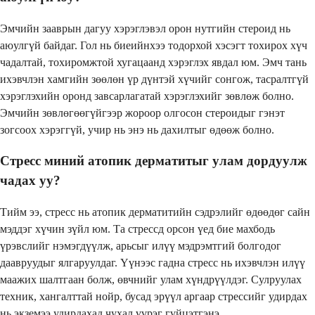
Эмчийн зааврын дагуу хэрэглэвэл орон нутгийн стероид нь
аюулгүй байдаг. Гол нь биеийнхээ тодорхой хэсэгт тохирох хүч
чадалтай, тохиромжтой хугацаанд хэрэглэх явдал юм. Эмч тань
ихэвчлэн хамгийн зөөлөн үр дүнтэй хүчийг сонгож, тасралтгүй
хэрэглэхийн оронд завсарлагатай хэрэглэхийг зөвлөж болно.
Эмчийн зөвлөгөөгүйгээр жороор олгосон стероидыг гэнэт
зогсоох хэрэггүй, учир нь энэ нь дахилтыг өдөөж болно.
Стресс миний атопик дерматитыг улам дордуулж
чадах уу?
Тийм ээ, стресс нь атопик дерматитийн сэдрэлийг өдөөдөг сайн
мэддэг хүчин зүйл юм. Та стрессд орсон үед бие махбодь
үрэвслийг нэмэгдүүлж, арьсыг илүү мэдрэмтгий болгодог
даавруудыг ялгаруулдаг. Үүнээс гадна стресс нь ихэвчлэн илүү
маажих шалтгаан болж, өвчнийг улам хүндрүүлдэг. Сулруулах
техник, хангалттай нойр, бусад эрүүл аргаар стрессийг удирдах
нь экземээ удирдахад чухал үүрэг гүйцэтгэнэ.