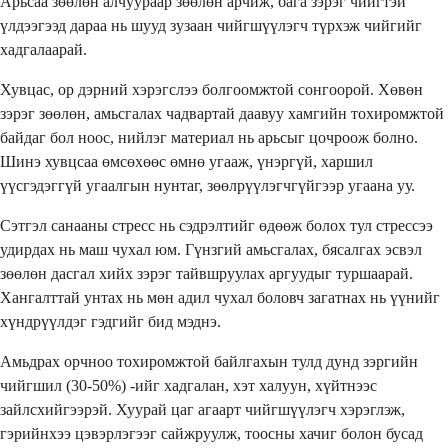
Арьсаа зөөлөн алчуураар зөөлөн арчиж, бага зэрэг чийгтэй
үлдээгээд дараа нь шууд зузаан чийгшүүлэгч түрхэж чийгийг
хадгалаарай.
Хувцас, ор дэрний хэрэгслээ болгоомжтой сонгоорой. Хөвөн
зэрэг зөөлөн, амьсгалах чадвартай даавуу хамгийн тохиромжтой
байдаг бол ноос, нийлэг материал нь арьсыг цочроож болно.
Шинэ хувцсаа өмсөхөөс өмнө угааж, үнэргүй, харшил
үүсгэдэггүй угаалгын нунтаг, зөөлрүүлэгчгүйгээр угаана уу.
Сэтгэл санааны стресс нь сэдрэлтийг өдөөж болох тул стрессээ
удирдах нь маш чухал юм. Гүнзгий амьсгалах, бясалгах эсвэл
зөөлөн дасгал хийх зэрэг тайвшруулах аргуудыг туршаарай.
Хангалттай унтах нь мөн адил чухал боловч загатнах нь үүнийг
хүндрүүлдэг гэдгийг бид мэднэ.
Амьдрах орчноо тохиромжтой байлгахын тулд дунд зэргийн
чийгшил (30-50%) -ийг хадгалан, хэт халуун, хүйтнээс
зайлсхийгээрэй. Хуурай цаг агаарт чийгшүүлэгч хэрэглэж,
гэрийнхээ цэвэрлэгээг сайжруулж, тоосны хачиг болон бусад