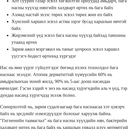
Хот суурин газар эсвэл хөгжилтэй орнуудад амьдарч, бага
насны хүүхэд нянгийн халдварт өртөх нь бага байх
Ахмад настай эхээс төрөх эсвэл төрөх жин их байх
Хүнсний харшил эсвэл астма зэрэг бусад харшлын өвчтэй
байх
Жирэмсний үед эсвэл бага насны хүүхэд байхад тамхины
утаанд өртөх
Зарим ажил мэргэжил нь таныг цочроох эсвэл харшил
үүсгэгч бодист өртөхөд хүргэдэг
Нас нь мөн үүрэг гүйцэтгэдэг бөгөөд ихэнх тохиолдол бага
наснаас эхэлдэг. Атопик дерматиттай хүмүүсийн 60% нь
амьдралынхаа эхний жилд, 90% нь 5-аас доош насандаа
өвчилдөг. Гэсэн хэдий ч энэ нь насанд хүрэгчдийн аль ч үед, тэр
дундаа насанд хүрэгчдэд эхэлж болно.
Сонирхолтой нь, зарим судалгаагаар бага наснаасаа хэт цэвэрч
байх нь эрсдлийг нэмэгдүүлдэг болохыг харуулж байна.
"Гигиенийн таамаглал" нь бага насны хүүхдийн нян, бактерийн
халдварт өртөх нь бага байх нь харшлын урвалд илүү өртөмтгий