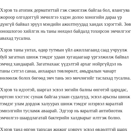
Хэрэв та атопик дерматиттай гэж сэжиглэж байгаа бол, ялангуяа
жороор олгодоггүй эмчилгээ хэдэн долоо хоногийн дараа үр
дүнгүй байвал эрүүл мэндийн ажилтнуудад хандах хэрэгтэй. Зөв
оношлогоо хийлгэх нь таны нөхцөл байдалд тохирсон эмчилгээг
авахад тусална.
Хэрэв таны унтах, өдөр тутмын үйл ажиллагаанд саад учруулж
буй загатнах шинж тэмдэг удаан хугацаагаар үргэлжилж байвал
эмчид хандаарай. Загатнахаас үүдэлтэй архаг нойргүйдэл нь
таны сэтгэл санаа, анхаарал төвлөрөлт, амьдралын чанарт
нөлөөлж болох бөгөөд эмч тань энэ мөчлөгийг таслахад тусална.
Хэрэв та идээтэй, шаргал эсвэл зөгийн балны өнгөтэй царцдас,
өртсөн хэсгээс сунаж байгаа улаан судалууд, эсвэл арьсны шинж
тэмдэг улам дордож халуурах шинж тэмдэг илэрвэл яаралтай
эмнэлгийн тусламж аваарай. Эдгээр нь яаралтай антибиотик
эмчилгээ шаардлагатай бактерийн халдварыг илтгэж болно.
Хэрэв танд өргөн тархсан жижиг цэврүү эсвэл өвдөлттэй шарх