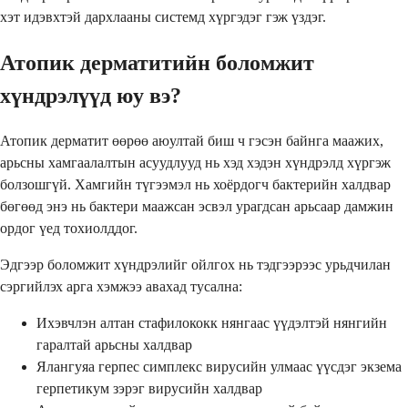
хэт идэвхтэй дархлааны системд хүргэдэг гэж үздэг.
Атопик дерматитийн боломжит
хүндрэлүүд юу вэ?
Атопик дерматит өөрөө аюултай биш ч гэсэн байнга маажих,
арьсны хамгаалалтын асуудлууд нь хэд хэдэн хүндрэлд хүргэж
болзошгүй. Хамгийн түгээмэл нь хоёрдогч бактерийн халдвар
бөгөөд энэ нь бактери маажсан эсвэл урагдсан арьсаар дамжин
ордог үед тохиолддог.
Эдгээр боломжит хүндрэлийг ойлгох нь тэдгээрээс урьдчилан
сэргийлэх арга хэмжээ авахад тусална:
Ихэвчлэн алтан стафилококк нянгаас үүдэлтэй нянгийн
гаралтай арьсны халдвар
Ялангуяа герпес симплекс вирусийн улмаас үүсдэг экзема
герпетикум зэрэг вирусийн халдвар