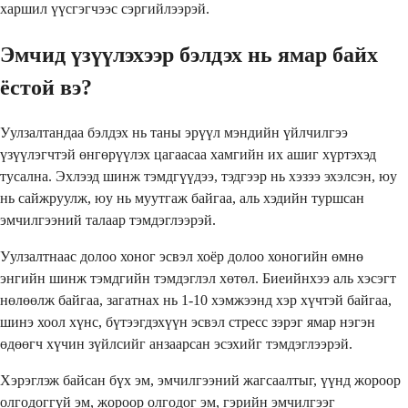
харшил үүсгэгчээс сэргийлээрэй.
Эмчид үзүүлэхээр бэлдэх нь ямар байх
ёстой вэ?
Уулзалтандаа бэлдэх нь таны эрүүл мэндийн үйлчилгээ
үзүүлэгчтэй өнгөрүүлэх цагаасаа хамгийн их ашиг хүртэхэд
тусална. Эхлээд шинж тэмдгүүдээ, тэдгээр нь хэзээ эхэлсэн, юу
нь сайжруулж, юу нь муутгаж байгаа, аль хэдийн туршсан
эмчилгээний талаар тэмдэглээрэй.
Уулзалтнаас долоо хоног эсвэл хоёр долоо хоногийн өмнө
энгийн шинж тэмдгийн тэмдэглэл хөтөл. Биеийнхээ аль хэсэгт
нөлөөлж байгаа, загатнах нь 1-10 хэмжээнд хэр хүчтэй байгаа,
шинэ хоол хүнс, бүтээгдэхүүн эсвэл стресс зэрэг ямар нэгэн
өдөөгч хүчин зүйлсийг анзаарсан эсэхийг тэмдэглээрэй.
Хэрэглэж байсан бүх эм, эмчилгээний жагсаалтыг, үүнд жороор
олгодоггүй эм, жороор олгодог эм, гэрийн эмчилгээг