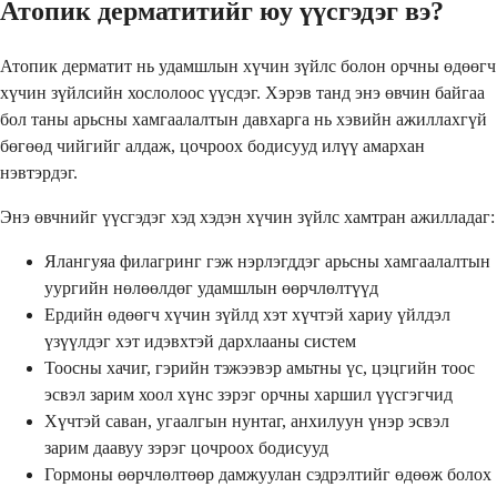
Атопик дерматитийг юу үүсгэдэг вэ?
Атопик дерматит нь удамшлын хүчин зүйлс болон орчны өдөөгч
хүчин зүйлсийн хослолоос үүсдэг. Хэрэв танд энэ өвчин байгаа
бол таны арьсны хамгаалалтын давхарга нь хэвийн ажиллахгүй
бөгөөд чийгийг алдаж, цочроох бодисууд илүү амархан
нэвтэрдэг.
Энэ өвчнийг үүсгэдэг хэд хэдэн хүчин зүйлс хамтран ажилладаг:
Ялангуяа филагринг гэж нэрлэгддэг арьсны хамгаалалтын
уургийн нөлөөлдөг удамшлын өөрчлөлтүүд
Ердийн өдөөгч хүчин зүйлд хэт хүчтэй хариу үйлдэл
үзүүлдэг хэт идэвхтэй дархлааны систем
Тоосны хачиг, гэрийн тэжээвэр амьтны үс, цэцгийн тоос
эсвэл зарим хоол хүнс зэрэг орчны харшил үүсгэгчид
Хүчтэй саван, угаалгын нунтаг, анхилуун үнэр эсвэл
зарим даавуу зэрэг цочроох бодисууд
Гормоны өөрчлөлтөөр дамжуулан сэдрэлтийг өдөөж болох