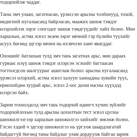
тодорхойлж чаддаг.
Таны эмч улаан, загатнасан, үрэвссэн арьсны толбонууд, тохой,
өвдөгний нугалаасанд байрласан, маажих шинж тэмдэг
илэрхийлэх зэрэг сонгодог шинж тэмдгүүдийг хайх болно. Мөн
харшлын, астма эсвэл экзем зэрэг өвчний гэр бүлийн түүхийг
асуух бөгөөд эдгээр өвчин нь ихэвчлэн хамт явагддаг.
Оношийг батлахын тулд эмч тань загатнах арьс, мөн дараах
гурваас илүү шинж тэмдэг илэрсэн эсэхийг багтаасан
тогтоогдсон шалгуурыг ашиглаж болно: арьсны нугалаасанд
үрэвсэл илэрхий, астма эсвэл халуун ханиадны хувийн түүх,
ерөнхийдөө хуурай арьс, эсвэл 2-оос доош насны хүүхдэд
илэрсэн байх.
Зарим тохиолдолд эмч тань тодорхой өдөөгч хүчин зүйлийг
тодорхойлохын тулд арьсны цохилтын тест эсвэл цусны
шинжилгээгээр харшлын шинжилгээ хийхийг зөвлөж болно.
Гэсэн хэдий ч эдгээр шинжилгээ нь үргэлж шаардлагатай
байдаггүй бөгөөд таны байдлыг улам дордуулж байгаа зарим