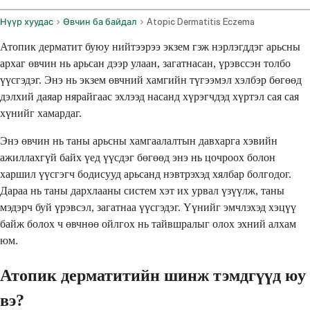
Нүүр хуудас
Өвчин ба байдал
Atopic Dermatitis Eczema
Атопик дерматит буюу нийтээрээ экзем гэж нэрлэгддэг арьсны
архаг өвчин нь арьсан дээр улаан, загатнасан, үрэвссэн толбо
үүсгэдэг. Энэ нь экзем өвчний хамгийн түгээмэл хэлбэр бөгөөд
дэлхий даяар нярайгаас эхлээд насанд хүрэгчдэд хүртэл сая сая
хүнийг хамардаг.
Энэ өвчин нь таны арьсны хамгаалалтын давхарга хэвийн
ажиллахгүй байх үед үүсдэг бөгөөд энэ нь цочроох болон
харшил үүсгэгч бодисууд арьсанд нэвтрэхэд хялбар болгодог.
Дараа нь таны дархлааны систем хэт их урвал үзүүлж, таны
мэдэрч буй үрэвсэл, загатнаа үүсгэдэг. Үүнийг эмчлэхэд хэцүү
байж болох ч өвчнөө ойлгох нь тайвшралыг олох эхний алхам
юм.
Атопик дерматитийн шинж тэмдгүүд юу
вэ?