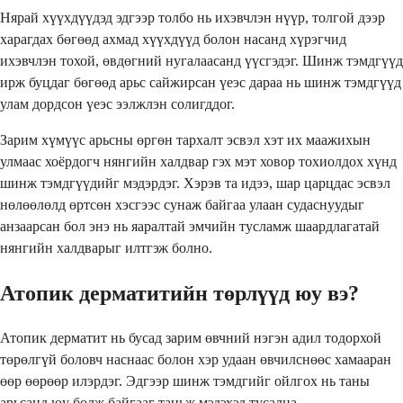
Нярай хүүхдүүдэд эдгээр толбо нь ихэвчлэн нүүр, толгой дээр
харагдах бөгөөд ахмад хүүхдүүд болон насанд хүрэгчид
ихэвчлэн тохой, өвдөгний нугалаасанд үүсгэдэг. Шинж тэмдгүүд
ирж буцдаг бөгөөд арьс сайжирсан үеэс дараа нь шинж тэмдгүүд
улам дордсон үеэс ээлжлэн солигддог.
Зарим хүмүүс арьсны өргөн тархалт эсвэл хэт их маажихын
улмаас хоёрдогч нянгийн халдвар гэх мэт ховор тохиолдох хүнд
шинж тэмдгүүдийг мэдэрдэг. Хэрэв та идээ, шар царцдас эсвэл
нөлөөлөлд өртсөн хэсгээс сунаж байгаа улаан судаснуудыг
анзаарсан бол энэ нь яаралтай эмчийн тусламж шаардлагатай
нянгийн халдварыг илтгэж болно.
Атопик дерматитийн төрлүүд юу вэ?
Атопик дерматит нь бусад зарим өвчний нэгэн адил тодорхой
төрөлгүй боловч наснаас болон хэр удаан өвчилснөөс хамааран
өөр өөрөөр илэрдэг. Эдгээр шинж тэмдгийг ойлгох нь таны
арьсанд юу болж байгааг таньж мэдэхэд тусална.