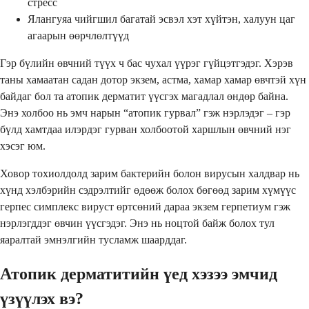
стресс
Ялангуяа чийгшил багатай эсвэл хэт хүйтэн, халуун цаг
агаарын өөрчлөлтүүд
Гэр бүлийн өвчний түүх ч бас чухал үүрэг гүйцэтгэдэг. Хэрэв
таны хамаатан садан дотор экзем, астма, хамар хамар өвчтэй хүн
байдаг бол та атопик дерматит үүсгэх магадлал өндөр байна.
Энэ холбоо нь эмч нарын “атопик гурвал” гэж нэрлэдэг – гэр
бүлд хамтдаа илэрдэг гурван холбоотой харшлын өвчний нэг
хэсэг юм.
Ховор тохиолдолд зарим бактерийн болон вирусын халдвар нь
хүнд хэлбэрийн сэдрэлтийг өдөөж болох бөгөөд зарим хүмүүс
герпес симплекс вируст өртсөний дараа экзем герпетиум гэж
нэрлэгддэг өвчин үүсгэдэг. Энэ нь ноцтой байж болох тул
яаралтай эмнэлгийн тусламж шаарддаг.
Атопик дерматитийн үед хэзээ эмчид
үзүүлэх вэ?