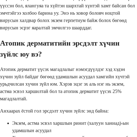
үүссэн бол, ялангуяа та хүйтэн шархтай хүнтэй хамт байсан бол
эмчтэйгээ холбоо барина уу. Энэ нь ховор боловч ноцтой
вирусын халдвар болох экзем герпетиум байж болох бөгөөд
вирусын эсрэг яаралтай эмчилгээ шаарддаг.
Атопик дерматитийн эрсдэлт хүчин
зүйлс юу вэ?
Атопик дерматит үүсэх магадлалыг нэмэгдүүлдэг хэд хэдэн
хүчин зүйл байдаг бөгөөд удамшлын асуудал хамгийн хүчтэй
урьдчилсан хүчин зүйл юм. Хэрэв эцэг эх аль нэг нь экзем,
астма эсвэл харшилтай бол та атопик дерматит үүсэх 25%
магадлалтай.
Анхаарах ёстой гол эрсдэлт хүчин зүйлс энд байна:
Экзем, астма эсвэл харшлын ринит (халуун ханиад)-ын
удамшлын асуудал