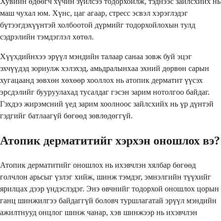
Хувийн өдөөгч хүчин зүйлсээ тодорхойлж, тэднээс зайлсхийх нь
маш чухал юм. Хүнс, цаг агаар, стресс эсвэл хэрэглэдэг
бүтээгдэхүүнтэй холбоотой дүрмийг тодорхойлохын тулд
сэдрэлийн тэмдэглэл хөтөл.
Хүүхдийнхээ эрүүл мэндийн талаар санаа зовж буй эцэг
эхчүүдэд зориулж хэлэхэд, амьдралынхаа эхний дөрвөн сарын
хугацаанд зөвхөн хөхөөр хооллох нь атопик дерматит үүсэх
эрсдэлийг бууруулахад тусалдаг гэсэн зарим нотолгоо байдаг.
Гэхдээ жирэмсний үед зарим хоолноос зайлсхийх нь үр дүнтэй
гэдгийг батлаагүй бөгөөд зөвлөдөггүй.
Атопик дерматитийг хэрхэн оношлох вэ?
Атопик дерматитийг оношлох нь ихэвчлэн хялбар бөгөөд
голчлон арьсыг үзлэг хийж, шинж тэмдэг, эмнэлгийн түүхийг
ярилцах дээр үндэслэдэг. Энэ өвчнийг тодорхой оношлох цорын
ганц шинжилгээ байдаггүй боловч туршлагатай эрүүл мэндийн
ажилтнууд онцлог шинж чанар, хэв шинжээр нь ихэвчлэн