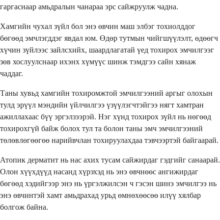
гаргаснаар амьдралын чанараа эрс сайжруулж чадна.
Хамгийн чухал зүйл бол энэ өвчин маш элбэг тохиолддог
бөгөөд эмчлэгддэг явдал юм. Өдөр тутмын чийгшүүлэлт, өдөөгч
хүчин зүйлээс зайлсхийх, шаардлагатай үед тохирох эмчилгээг
зөв хослуулснаар ихэнх хүмүүс шинж тэмдгээ сайн хянаж
чаддаг.
Таны хувьд хамгийн тохиромжтой эмчилгээний аргыг олохын
тулд эрүүл мэндийн үйлчилгээ үзүүлэгчтэйгээ нягт хамтран
ажиллахаас бүү эргэлзээрэй. Нэг хүнд тохирох зүйл нь нөгөөд
тохирохгүй байж болох тул та болон таны эмч эмчилгээний
төлөвлөгөөгөө нарийвчлан тохируулахдаа тэвчээртэй байгаарай.
Атопик дерматит нь нас ахих тусам сайжирдаг гэдгийг санаарай.
Олон хүүхдүүд насанд хүрэхэд нь энэ өвчнөөс ангижирдаг
бөгөөд хэдийгээр энэ нь үргэлжилсэн ч гэсэн шинэ эмчилгээ нь
энэ өвчинтэй хамт амьдрахад урьд өмнөхөөсөө илүү хялбар
болгож байна.