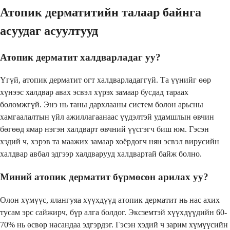
Атопик дерматитийн талаар байнга
асуудаг асуултууд
Атопик дерматит халдварладаг уу?
Үгүй, атопик дерматит огт халдварладаггүй. Та үүнийг өөр
хүнээс халдвар авах эсвэл хүрэх замаар бусдад тараах
боломжгүй. Энэ нь таны дархлааны систем болон арьсны
хамгаалалтын үйл ажиллагаанаас үүдэлтэй удамшлын өвчин
бөгөөд ямар нэгэн халдварт өвчний үүсгэгч биш юм. Гэсэн
хэдий ч, хэрэв та маажих замаар хоёрдогч нян эсвэл вирусийн
халдвар авбал эдгээр халдварууд халдвартай байж болно.
Миний атопик дерматит бүрмөсөн арилах уу?
Олон хүмүүс, ялангуяа хүүхдүүд атопик дерматит нь нас ахих
тусам эрс сайжирч, бүр алга болдог. Эксземтэй хүүхдүүдийн 60-
70% нь өсвөр насандаа эдгэрдэг. Гэсэн хэдий ч зарим хүмүүсийн