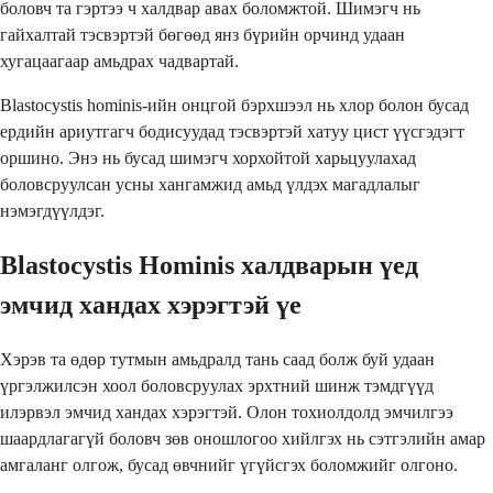
боловч та гэртээ ч халдвар авах боломжтой. Шимэгч нь
гайхалтай тэсвэртэй бөгөөд янз бүрийн орчинд удаан
хугацаагаар амьдрах чадвартай.
Blastocystis hominis-ийн онцгой бэрхшээл нь хлор болон бусад
ердийн ариутгагч бодисуудад тэсвэртэй хатуу цист үүсгэдэгт
оршино. Энэ нь бусад шимэгч хорхойтой харьцуулахад
боловсруулсан усны хангамжид амьд үлдэх магадлалыг
нэмэгдүүлдэг.
Blastocystis Hominis халдварын үед
эмчид хандах хэрэгтэй үе
Хэрэв та өдөр тутмын амьдралд тань саад болж буй удаан
үргэлжилсэн хоол боловсруулах эрхтний шинж тэмдгүүд
илэрвэл эмчид хандах хэрэгтэй. Олон тохиолдолд эмчилгээ
шаардлагагүй боловч зөв оношлогоо хийлгэх нь сэтгэлийн амар
амгаланг олгож, бусад өвчнийг үгүйсгэх боломжийг олгоно.