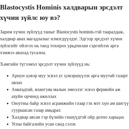
Blastocystis Hominis халдварын эрсдэлт
хүчин зүйлс юу вэ?
Зарим хүчин зүйлүүд таныг Blastocystis hominis-тэй тааралдаж,
халдвар авах магадлалыг нэмэгдүүлдэг. Эдгээр эрсдэлт хүчин
зүйлсийг ойлгох нь танд тохирох урьдчилан сэргийлэх арга
хэмжээ авахад тусална.
Хамгийн түгээмэл эрсдэлт хүчин зүйлүүд нь:
Ариун цэвэр муу эсвэл ус цэвэршүүлэх арга муутай газарт
аялах
Амьтадтай, ялангуяа малын эмнэлэг эсвэл фермийн аж
ахуйн орчинд ажиллах
Оюутны байр эсвэл асрамжийн газар гэх мэт хүн ам шигүү
суурьшсан газар амьдрах
Халдвар авсан гэр бүлийн гишүүдтэй ойр дотно харьцах
Усны байгалийн усан санд сэлэх