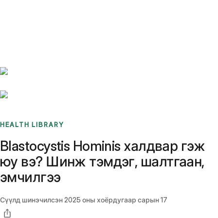
Benchmarks
Stories
FAQ
Sign up / Log in
HEALTH LIBRARY
Blastocystis Hominis халдвар гэж
юу вэ? Шинж тэмдэг, шалтгаан,
эмчилгээ
Сүүлд шинэчилсэн
2025 оны хоёрдугаар сарын 17