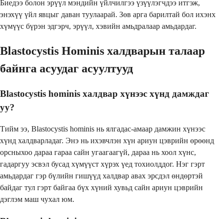
Биедээ болон эрүүл мэндийн үйлчилгээ үзүүлэгчдээ итгэж,
энэхүү үйл явцыг даван туулаарай. Зөв арга барилтай бол ихэнх
хүмүүс бүрэн эдгэрч, эрүүл, хэвийн амьдралаар амьдардаг.
Blastocystis Hominis халдварын талаар
байнга асуудаг асуултууд
Blastocystis hominis халдвар хүнээс хүнд дамждаг
уу?
Тийм ээ, Blastocystis hominis нь ялгадас-амаар дамжин хүнээс
хүнд халдварладаг. Энэ нь ихэвчлэн хүн ариун цэврийн өрөөнд
орсныхоо дараа гараа сайн угаагаагүй, дараа нь хоол хүнс,
гадаргуу эсвэл бусад хүмүүст хүрэх үед тохиолддог. Нэг гэрт
амьдардаг гэр бүлийн гишүүд халдвар авах эрсдэл өндөртэй
байдаг тул гэрт байгаа бүх хүний ​​хувьд сайн ариун цэврийн
дэглэм маш чухал юм.