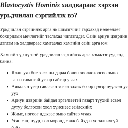
Blastocystis Hominis
халдвараас хэрхэн
урьдчилан сэргийлэх вэ?
Урьдчилан сэргийлэх арга нь шимэгчийг тархахад нөлөөлдөг
бохирдлын мөчлөгийг таслахад чиглэгддэг. Сайн ариун цэврийн
дэглэм нь халдвараас хамгаалах хамгийн сайн арга юм.
Хамгийн үр дүнтэй урьдчилан сэргийлэх арга хэмжээнүүд энд
байна:
Ялангуяа бие зассаны дараа болон хооллохоосоо өмнө
гараа савантай усаар сайтар угаах
Аялалын үеэр савласан эсвэл зохих ёсоор цэвэршүүлсэн ус
уух
Ариун цэврийн байдал эргэлзээтэй газарт түүхий эсвэл
дутуу болгосон хоол хүнснээс зайлсхийх
Жимс, ногоог идэхээс өмнө сайтар угаах
Усан сан, нуур, гол мөрөнд сэлж байхдаа ус залгихгүй
байх