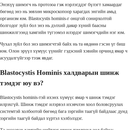
Энэхүү шимэгч нь протозоа гэж нэрлэгддэг бүлэгт хамаардаг
бөгөөд энэ нь зөвхөн микроскопоор харагдах энгийн амьд
организм юм. Blastocystis hominis-г онцгой сонирхолтой
болгодог зүйл бол энэ нь дэлхий даяар хүний ​​баасны
шинжилгээнд хамгийн түгээмэл илэрдэг шимэгчдийн нэг юм.
Чухал зүйл бол энэ шимэгчтэй байх нь та өвдөнө гэсэн үг биш
юм. Олон эрүүл хүмүүс үүнийг гэдэсний хэвийн орчинд ямар ч
асуудалгүйгээр тээж явдаг.
Blastocystis Hominis халдварын шинж
тэмдэг юу вэ?
Blastocystis hominis-тэй ихэнх хүмүүс ямар ч шинж тэмдэг
илрэхгүй. Шинж тэмдэг илэрвэл ихэвчлэн хоол боловсруулах
системтэй холбоотой бөгөөд бага зэргийн таагүй байдлаас дунд
зэргийн таагүй байдал хүртэл хэлбэлздэг.
Та анзаарах хамгийн нийтлэг шинж тэмдгүүд энд байна: