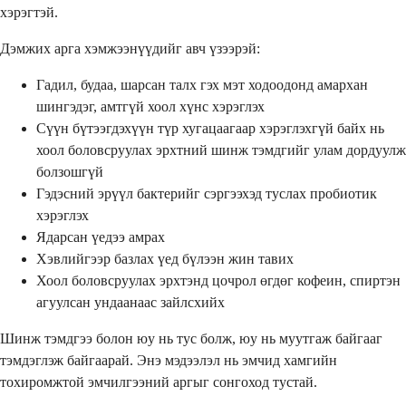
хэрэгтэй.
Дэмжих арга хэмжээнүүдийг авч үзээрэй:
Гадил, будаа, шарсан талх гэх мэт ходоодонд амархан
шингэдэг, амтгүй хоол хүнс хэрэглэх
Сүүн бүтээгдэхүүн түр хугацаагаар хэрэглэхгүй байх нь
хоол боловсруулах эрхтний шинж тэмдгийг улам дордуулж
болзошгүй
Гэдэсний эрүүл бактерийг сэргээхэд туслах пробиотик
хэрэглэх
Ядарсан үедээ амрах
Хэвлийгээр базлах үед бүлээн жин тавих
Хоол боловсруулах эрхтэнд цочрол өгдөг кофеин, спиртэн
агуулсан ундаанаас зайлсхийх
Шинж тэмдгээ болон юу нь тус болж, юу нь муутгаж байгааг
тэмдэглэж байгаарай. Энэ мэдээлэл нь эмчид хамгийн
тохиромжтой эмчилгээний аргыг сонгоход тустай.