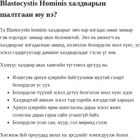
Blastocystis Hominis халдварын
шалтгаан юу вэ?
Та Blastocystis hominis халдварыг эмч нар ялгадас-аман замаар
гэж нэрлэдэг замаар авах боломжтой. Энэ нь шимэгч нь
халдварлаг ялгадаснаас аманд, ихэвчлэн бохирдсон хоол хүнс, ус
эсвэл гадаргуугаар дамжин халдварладаг гэсэн үг юм.
Хүмүүс халдвар авах хамгийн түгээмэл аргууд нь:
Ялангуяа ариун цэврийн байгууламж муутай газарт
бохирдсон ус уух
Бохирдсон түүхий эсвэл дутуу болгосон хоол хүнс идэх
Халдвартай амьтан эсвэл тэдгээрийн ялгадастай харьцах
Ариун цэврийн өрөө ашигласны дараа эсвэл живх
солисны дараа гараа сайн угаахгүй байх
Бохирдсон усан сан, нуур, гол мөрөнд сэлэх
Хөгжиж буй орнуудад аялах нь эрсдлийг нэмэгдүүлж болох