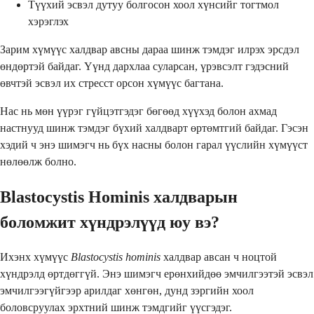
Түүхий эсвэл дутуу болгосон хоол хүнсийг тогтмол
хэрэглэх
Зарим хүмүүс халдвар авсны дараа шинж тэмдэг илрэх эрсдэл
өндөртэй байдаг. Үүнд дархлаа суларсан, үрэвсэлт гэдэсний
өвчтэй эсвэл их стресст орсон хүмүүс багтана.
Нас нь мөн үүрэг гүйцэтгэдэг бөгөөд хүүхэд болон ахмад
настнууд шинж тэмдэг бүхий халдварт өртөмтгий байдаг. Гэсэн
хэдий ч энэ шимэгч нь бүх насны болон гарал үүслийн хүмүүст
нөлөөлж болно.
Blastocystis Hominis халдварын
боломжит хүндрэлүүд юу вэ?
Ихэнх хүмүүс
Blastocystis hominis
халдвар авсан ч ноцтой
хүндрэлд өртдөггүй. Энэ шимэгч ерөнхийдөө эмчилгээтэй эсвэл
эмчилгээгүйгээр арилдаг хөнгөн, дунд зэргийн хоол
боловсруулах эрхтний шинж тэмдгийг үүсгэдэг.