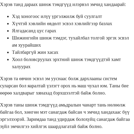
Хэрэв танд дараах шинж тэмдгүүд илэрвэл эмчид хандаарай:
Хэд хоногоос илүү үргэлжилж буй суулгалт
Хүчтэй хэвлийн өвдөлт эсвэл хэвлийгээр базлах
Ялгадасанд цус гарах
Шижингийн шинж тэмдэг, тухайлбал толгой эргэх эсвэл
ам хуурайших
Тайлбаргүй жин хасах
Хоол боловсруулах эрхтний шинж тэмдгүүдтэй хамт
халуурах
Хэрэв та өвчин эсвэл эм ууснаас болж дархлааны систем
суларсан бол яаралтай үзлэгт орох нь маш чухал юм. Таны бие
өөрөө халдварыг хянахад бэрхшээлтэй байж болно.
Хэрэв таны шинж тэмдгүүд амьдралын чанарт тань нөлөөлж
байгаа бол, хөнгөн мэт санагдаж байсан ч эмчид хандахаас бүү
эргэлзээрэй. Заримдаа танд удирдаж болохуйц санагдаж байгаа
зүйл эмчилгээ хийлгэх шаардлагатай байж болно.