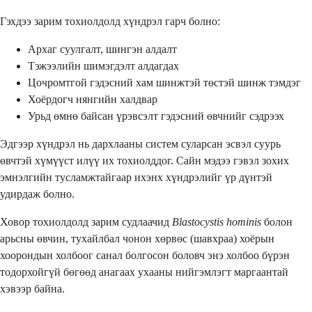
Гэхдээ зарим тохиолдолд хүндрэл гарч болно:
Архаг суулгалт, шингэн алдалт
Тэжээлийн шимэгдэлт алдагдах
Цочромтгой гэдэсний хам шинжтэй төстэй шинж тэмдэг
Хоёрдогч нянгийн халдвар
Урьд өмнө байсан үрэвсэлт гэдэсний өвчнийг сэдрээх
Эдгээр хүндрэл нь дархлааны систем суларсан эсвэл суурь
өвчтэй хүмүүст илүү их тохиолддог. Сайн мэдээ гэвэл зохих
эмнэлгийн тусламжтайгаар ихэнх хүндрэлийг үр дүнтэй
удирдаж болно.
Ховор тохиолдолд зарим судлаачид
Blastocystis hominis
болон
арьсны өвчин, тухайлбал чонон хөрвөс (шавхраа) хоёрын
хоорондын холбоог санал болгосон боловч энэ холбоо бүрэн
тодорхойгүй бөгөөд анагаах ухааны нийгэмлэгт маргаантай
хэвээр байна.