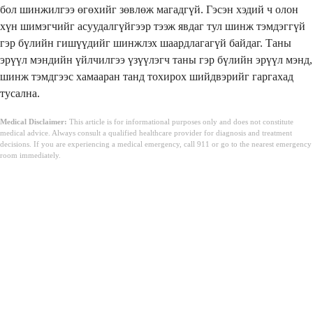
бол шинжилгээ өгөхийг зөвлөж магадгүй. Гэсэн хэдий ч олон
хүн шимэгчийг асуудалгүйгээр тээж явдаг тул шинж тэмдэггүй
гэр бүлийн гишүүдийг шинжлэх шаардлагагүй байдаг. Таны
эрүүл мэндийн үйлчилгээ үзүүлэгч таны гэр бүлийн эрүүл мэнд,
шинж тэмдгээс хамааран танд тохирох шийдвэрийг гаргахад
тусална.
Medical Disclaimer:
This article is for informational purposes only and does not constitute
medical advice. Always consult a qualified healthcare provider for diagnosis and treatment
decisions. If you are experiencing a medical emergency, call 911 or go to the nearest emergency
room immediately.