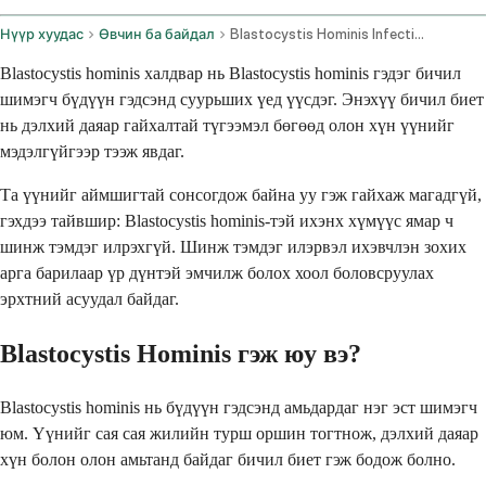
Нүүр хуудас
Өвчин ба байдал
Blastocystis Hominis Infection
Blastocystis hominis халдвар нь Blastocystis hominis гэдэг бичил
шимэгч бүдүүн гэдсэнд суурьших үед үүсдэг. Энэхүү бичил биет
нь дэлхий даяар гайхалтай түгээмэл бөгөөд олон хүн үүнийг
мэдэлгүйгээр тээж явдаг.
Та үүнийг аймшигтай сонсогдож байна уу гэж гайхаж магадгүй,
гэхдээ тайвшир: Blastocystis hominis-тэй ихэнх хүмүүс ямар ч
шинж тэмдэг илрэхгүй. Шинж тэмдэг илэрвэл ихэвчлэн зохих
арга барилаар үр дүнтэй эмчилж болох хоол боловсруулах
эрхтний асуудал байдаг.
Blastocystis Hominis гэж юу вэ?
Blastocystis hominis нь бүдүүн гэдсэнд амьдардаг нэг эст шимэгч
юм. Үүнийг сая сая жилийн турш оршин тогтнож, дэлхий даяар
хүн болон олон амьтанд байдаг бичил биет гэж бодож болно.