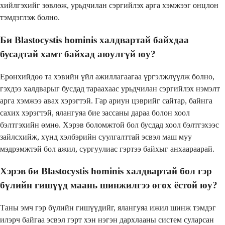
хийлгэхийг зөвлөж, урьдчилан сэргийлэх арга хэмжээг онцлон
тэмдэглэж болно.
Би Blastocystis hominis халдвартай байхдаа
бусадтай хамт байхад аюулгүй юу?
Ерөнхийдөө та хэвийн үйл ажиллагаагаа үргэлжлүүлж болно,
гэхдээ халдварыг бусдад тараахаас урьдчилан сэргийлэх нэмэлт
арга хэмжээ авах хэрэгтэй. Гар ариун цэврийг сайтар, байнга
сахих хэрэгтэй, ялангуяа бие зассаны дараа болон хоол
бэлтгэхийн өмнө. Хэрэв боломжтой бол бусдад хоол бэлтгэхээс
зайлсхийж, хүнд хэлбэрийн суулгалттай эсвэл маш муу
мэдрэмжтэй бол ажил, сургуулиас гэртээ байхыг анхаараарай.
Хэрэв би Blastocystis hominis халдвартай бол гэр
бүлийн гишүүд маань шинжилгээ өгөх ёстой юу?
Таны эмч гэр бүлийн гишүүдийг, ялангуяа ижил шинж тэмдэг
илэрч байгаа эсвэл гэрт хэн нэгэн дархлааны систем суларсан