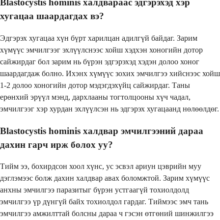
Blastocystis hominis халдвараас эдгэрэхэд хэр
хугацаа шаардагдах вэ?
Эдгэрэх хугацаа хүн бүрт харилцан адилгүй байдаг. Зарим
хүмүүс эмчилгээг эхлүүлснээс хойш хэдхэн хоногийн дотор
сайжирдаг бол зарим нь бүрэн эдгэрэхэд хэдэн долоо хоног
шаардагдаж болно. Ихэнх хүмүүс зохих эмчилгээ хийснээс хойш
1-2 долоо хоногийн дотор мэдэгдэхүйц сайжирдаг. Таны
ерөнхий эрүүл мэнд, дархлааны тогтолцооны хүч чадал,
эмчилгээг хэр хурдан эхлүүлсэн нь эдгэрэх хугацаанд нөлөөлдөг.
Blastocystis hominis халдвар эмчилгээний дараа
дахин гарч ирж болох уу?
Тийм ээ, бохирдсон хоол хүнс, ус эсвэл ариун цэврийн муу
дэглэмээс болж дахин халдвар авах боломжтой. Зарим хүмүүс
анхны эмчилгээ паразитыг бүрэн устгаагүй тохиолдолд
эмчилгээ үр дүнгүй байх тохиолдол гардаг. Тиймээс эмч тань
эмчилгээ амжилттай болсны дараа ч гэсэн өтгөний шинжилгээ