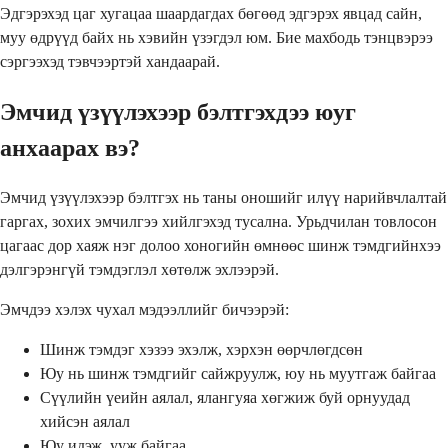
Эдгэрэхэд цаг хугацаа шаардагдах бөгөөд эдгэрэх явцад сайн,
муу өдрүүд байх нь хэвийн үзэгдэл юм. Бие махбодь тэнцвэрээ
сэргээхэд тэвчээртэй хандаарай.
Эмчид үзүүлэхээр бэлтгэхдээ юуг
анхаарах вэ?
Эмчид үзүүлэхээр бэлтгэх нь таны оношийг илүү нарийвчлалтай
гаргах, зохих эмчилгээ хийлгэхэд тусална. Урьдчилан товлосон
цагаас дор хаяж нэг долоо хоногийн өмнөөс шинж тэмдгийнхээ
дэлгэрэнгүй тэмдэглэл хөтөлж эхлээрэй.
Эмчдээ хэлэх чухал мэдээллийг бичээрэй:
Шинж тэмдэг хэзээ эхэлж, хэрхэн өөрчлөгдсөн
Юу нь шинж тэмдгийг сайжруулж, юу нь муутгаж байгаа
Сүүлийн үеийн аялал, ялангуяа хөгжиж буй орнуудад
хийсэн аялал
Юу идэж, ууж байгаа