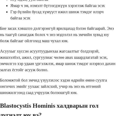
Ямар ч эм, нэмэлт бүтээгдэхүүн хэрэглэж байгаа эсэх
Гэр бүлийн бусад хүмүүст ижил шинж тэмдэг илэрч
байгаа эсэх
Бие засах хэвшлээ дэлгэрэнгүй ярилцахад бэлэн байгаарай. Энэ
нь таагүй санагдаж болох ч энэ мэдээлэл нь эмчийн хувьд юу
болж байгааг ойлгоход маш чухал юм.
Асуухыг хүссэн асуултуудынхаа жагсаалтыг бэлдээрэй,
жишээлбэл, ажил, сургуулиас чөлөө авах шаардлагатай эсэх,
эмчилгээ хэр удаан үргэлжлэх, ямар шинж тэмдэг илэрвэл дахин
залгах ёстойг асууж болно.
Боломжтой бол эмчид үзүүлэхээс хэдэн өдрийн өмнө суулга
онгичих эмийг уухаас зайлсхий, учир нь энэ нь өтгөний
шинжилгээнд саад учруулж болзошгүй юм.
Blastocystis Hominis халдварын гол
дүгнэлт юу вэ?