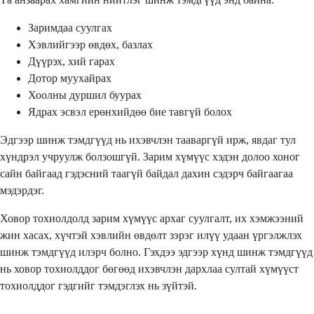
Заримдаа суулгах
Хэвлийгээр өвдөх, базлах
Дүүрэх, хий гарах
Дотор муухайрах
Хоолны дуршил буурах
Ядрах эсвэл ерөнхийдөө бие тавгүй болох
Эдгээр шинж тэмдгүүд нь ихэвчлэн тааваргүй ирж, явдаг тул
хүндрэл учруулж болзошгүй. Зарим хүмүүс хэдэн долоо хоног
сайн байгаад гэдэсний таагүй байдал дахин сэдэрч байгаагаа
мэдэрдэг.
Ховор тохиолдолд зарим хүмүүс архаг суулгалт, их хэмжээний
жин хасах, хүчтэй хэвлийн өвдөлт зэрэг илүү удаан үргэлжлэх
шинж тэмдгүүд илэрч болно. Гэхдээ эдгээр хүнд шинж тэмдгүүд
нь ховор тохиолддог бөгөөд ихэвчлэн дархлаа султай хүмүүст
тохиолддог гэдгийг тэмдэглэх нь зүйтэй.