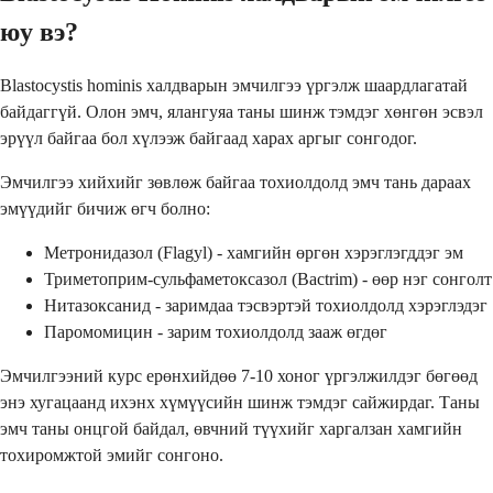
юу вэ?
Blastocystis hominis халдварын эмчилгээ үргэлж шаардлагатай
байдаггүй. Олон эмч, ялангуяа таны шинж тэмдэг хөнгөн эсвэл
эрүүл байгаа бол хүлээж байгаад харах аргыг сонгодог.
Эмчилгээ хийхийг зөвлөж байгаа тохиолдолд эмч тань дараах
эмүүдийг бичиж өгч болно:
Метронидазол (Flagyl) - хамгийн өргөн хэрэглэгддэг эм
Триметоприм-сульфаметоксазол (Bactrim) - өөр нэг сонголт
Нитазоксанид - заримдаа тэсвэртэй тохиолдолд хэрэглэдэг
Паромомицин - зарим тохиолдолд зааж өгдөг
Эмчилгээний курс ерөнхийдөө 7-10 хоног үргэлжилдэг бөгөөд
энэ хугацаанд ихэнх хүмүүсийн шинж тэмдэг сайжирдаг. Таны
эмч таны онцгой байдал, өвчний түүхийг харгалзан хамгийн
тохиромжтой эмийг сонгоно.