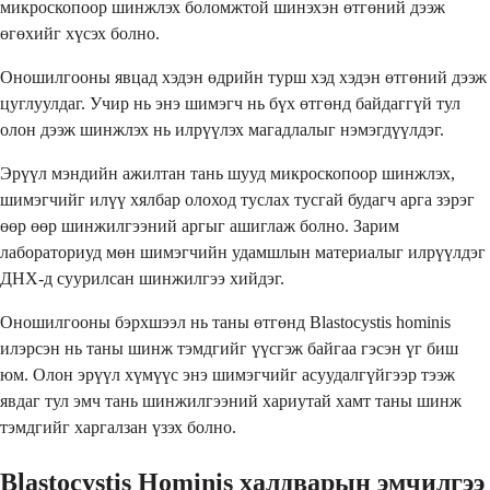
микроскопоор шинжлэх боломжтой шинэхэн өтгөний дээж
өгөхийг хүсэх болно.
Оношилгооны явцад хэдэн өдрийн турш хэд хэдэн өтгөний дээж
цуглуулдаг. Учир нь энэ шимэгч нь бүх өтгөнд байдаггүй тул
олон дээж шинжлэх нь илрүүлэх магадлалыг нэмэгдүүлдэг.
Эрүүл мэндийн ажилтан тань шууд микроскопоор шинжлэх,
шимэгчийг илүү хялбар олоход туслах тусгай будагч арга зэрэг
өөр өөр шинжилгээний аргыг ашиглаж болно. Зарим
лабораториуд мөн шимэгчийн удамшлын материалыг илрүүлдэг
ДНХ-д суурилсан шинжилгээ хийдэг.
Оношилгооны бэрхшээл нь таны өтгөнд Blastocystis hominis
илэрсэн нь таны шинж тэмдгийг үүсгэж байгаа гэсэн үг биш
юм. Олон эрүүл хүмүүс энэ шимэгчийг асуудалгүйгээр тээж
явдаг тул эмч тань шинжилгээний хариутай хамт таны шинж
тэмдгийг харгалзан үзэх болно.
Blastocystis Hominis халдварын эмчилгээ