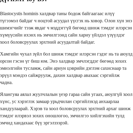
Blastocystis hominis халдвар таны бодож байгаагаас илүү
түгээмэл байдаг ч ноцтой асуудал үүсгэх нь ховор. Олон хүн энэ
шимэгчийг тээж явдаг ч мэддэггүй бөгөөд шинж тэмдэг илэрсэн
хүмүүсийн ихэнх нь эмчилгээнд сайн хариу үйлдэл үзүүлдэг
хоол боловсруулах эрхтний асуудалтай байдаг.
Хамгийн чухал зүйл бол шинж тэмдэг илэрсэн гэдэг нь та аюулд
орсон гэсэн үг биш юм. Энэ халдвар эмчлэгддэг бөгөөд зохих
эмнэлгийн тусламж, сайн ариун цэврийн дэглэм сахиснаар та
эрүүл мэндээ сайжруулж, дахин халдвар авахаас сэргийлж
чадна.
Ялангуяа аялал жуулчлалын үеэр гараа сайн угаах, аюулгүй хоол
хүнс, ус хэрэглэх замаар урьдчилан сэргийлэхэд анхаарлаа
хандуулаарай. Хэрэв та хоол боловсруулах эрхтний архаг шинж
тэмдэг илэрвэл зохих оношлогоо, эмчилгээ хийлгэхийн тулд
эмчид хандахаас бүү эргэлзээрэй.