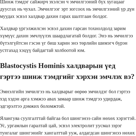
Шинж тэмдэг сайжирч эхэлсэн ч эмчилгээний бүх хугацааг
дуусгах нь чухал. Эмчилгээг эрт зогсоох нь эмчилгээний үр дүн
муудах эсвэл халдвар дахин гарах шалтгаан болдог.
Халдвар үргэлжилсэн эсвэл дахин гарсан тохиолдолд зарим
хүмүүс дахин эмчлүүлэх шаардлагатай болдог. Энэ нь эмчилгээ
бүтэлгүйтсэн гэсэн үг биш харин энэ төрлийн шимэгч бүрэн
устгахад хэцүү байдагтай холбоотой юм.
Blastocystis Hominis халдварын үед
гэртээ шинж тэмдгийг хэрхэн эмчлэх вэ?
Эмнэлгийн эмчилгээ нь халдварыг өөрөө эмчилдэг бол гэртээ
хэд хэдэн арга хэмжээ авах замаар шинж тэмдгээ удирдаж,
эдгэрэлтээ дэмжих боломжтой.
Ялангуяа суулгалттай байгаа бол шингэнээ сайн нөхөх хэрэгтэй.
Ус, ургамлын гаралтай цай, эсвэл электролит уусмал зэрэг
тунгалаг шингэнийг хангалттай ууж, алдагдсан шингэнээ нөхөх