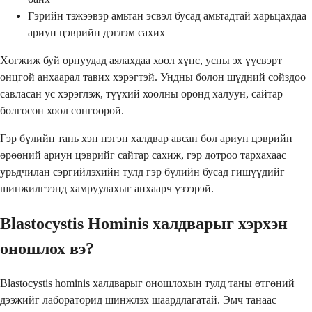
Гэрийн тэжээвэр амьтан эсвэл бусад амьтадтай харьцахдаа
ариун цэврийн дэглэм сахих
Хөгжиж буй орнуудад аялахдаа хоол хүнс, усны эх үүсвэрт
онцгой анхаарал тавих хэрэгтэй. Ундны болон шүдний сойздоо
савласан ус хэрэглэж, түүхий хоолны оронд халуун, сайтар
болгосон хоол сонгоорой.
Гэр бүлийн тань хэн нэгэн халдвар авсан бол ариун цэврийн
өрөөний ариун цэврийг сайтар сахиж, гэр дотроо тархахаас
урьдчилан сэргийлэхийн тулд гэр бүлийн бусад гишүүдийг
шинжилгээнд хамруулахыг анхаарч үзээрэй.
Blastocystis Hominis халдварыг хэрхэн
оношлох вэ?
Blastocystis hominis халдварыг оношлохын тулд таны өтгөний
дээжийг лабораторид шинжлэх шаардлагатай. Эмч танаас