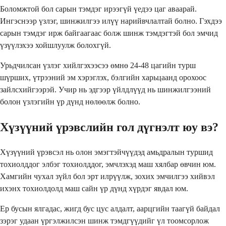
Боломжтой бол сарын тэмдэг ирээгүй үедээ цаг аваарай.
Ингэснээр үзлэг, шинжилгээ илүү нарийвчлалтай болно. Гэхдээ
сарын тэмдэг ирж байгаагаас болж шинж тэмдэгтэй бол эмчид
үзүүлэхээ хойшлуулж болохгүй.
Урьдчилсан үзлэг хийлгэхээсээ өмнө 24-48 цагийн турш
шүрших, үтрээний эм хэрэглэх, бэлгийн харьцаанд орохоос
зайлсхийгээрэй. Учир нь эдгээр үйлдлүүд нь шинжилгээний
болон үзлэгийн үр дүнд нөлөөлж болно.
Хүзүүний үрэвслийн гол дүгнэлт юу вэ?
Хүзүүний үрэвсэл нь олон эмэгтэйчүүдэд амьдралын туршид
тохиолддог элбэг тохиолддог, эмчлэхэд маш хялбар өвчин юм.
Хамгийн чухал зүйл бол эрт илрүүлж, зохих эмчилгээ хийвэл
ихэнх тохиолдолд маш сайн үр дүнд хүрдэг явдал юм.
Ер бусын ялгадас, жигд бус цус алдалт, аарцгийн таагүй байдал
зэрэг удаан үргэлжилсэн шинж тэмдгүүдийг үл тоомсорлож