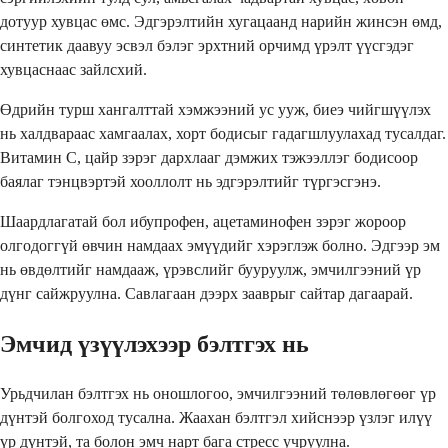
дотуур хувцас өмс. Эдгэрэлтийн хугацаанд нарийн жинсэн өмд,
синтетик даавуу эсвэл бэлэг эрхтний орчимд үрэлт үүсгэдэг
хувцаснаас зайлсхий.
Өдрийн турш хангалттай хэмжээний ус ууж, биеэ чийгшүүлэх
нь халдвараас хамгаалах, хорт бодисыг гадагшлуулахад тусалдаг.
Витамин С, цайр зэрэг дархлааг дэмжих тэжээллэг бодисоор
баялаг тэнцвэртэй хооллолт нь эдгэрэлтийг түргэсгэнэ.
Шаардлагатай бол ибупрофен, ацетаминофен зэрэг жороор
олгодоггүй өвчин намдаах эмүүдийг хэрэглэж болно. Эдгээр эм
нь өвдөлтийг намдааж, үрэвслийг бууруулж, эмчилгээний үр
дүнг сайжруулна. Савлагаан дээрх зааврыг сайтар дагаарай.
Эмчид үзүүлэхээр бэлтгэх нь
Урьдчилан бэлтгэх нь оношлогоо, эмчилгээний төлөвлөгөөг үр
дүнтэй болгоход тусална. Жаахан бэлтгэл хийснээр үзлэг илүү
үр дүнтэй, та болон эмч нарт бага стресс учруулна.