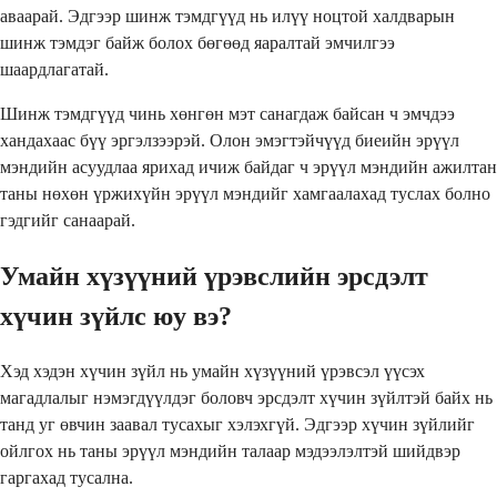
аваарай. Эдгээр шинж тэмдгүүд нь илүү ноцтой халдварын
шинж тэмдэг байж болох бөгөөд яаралтай эмчилгээ
шаардлагатай.
Шинж тэмдгүүд чинь хөнгөн мэт санагдаж байсан ч эмчдээ
хандахаас бүү эргэлзээрэй. Олон эмэгтэйчүүд биеийн эрүүл
мэндийн асуудлаа ярихад ичиж байдаг ч эрүүл мэндийн ажилтан
таны нөхөн үржихүйн эрүүл мэндийг хамгаалахад туслах болно
гэдгийг санаарай.
Умайн хүзүүний үрэвслийн эрсдэлт
хүчин зүйлс юу вэ?
Хэд хэдэн хүчин зүйл нь умайн хүзүүний үрэвсэл үүсэх
магадлалыг нэмэгдүүлдэг боловч эрсдэлт хүчин зүйлтэй байх нь
танд уг өвчин заавал тусахыг хэлэхгүй. Эдгээр хүчин зүйлийг
ойлгох нь таны эрүүл мэндийн талаар мэдээлэлтэй шийдвэр
гаргахад тусална.