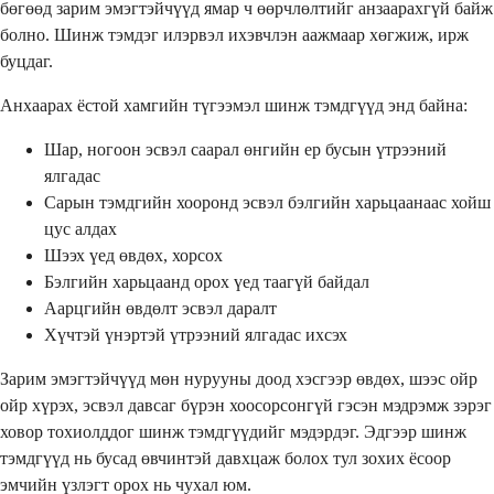
бөгөөд зарим эмэгтэйчүүд ямар ч өөрчлөлтийг анзаарахгүй байж
болно. Шинж тэмдэг илэрвэл ихэвчлэн аажмаар хөгжиж, ирж
буцдаг.
Анхаарах ёстой хамгийн түгээмэл шинж тэмдгүүд энд байна:
Шар, ногоон эсвэл саарал өнгийн ер бусын үтрээний
ялгадас
Сарын тэмдгийн хооронд эсвэл бэлгийн харьцаанаас хойш
цус алдах
Шээх үед өвдөх, хорсох
Бэлгийн харьцаанд орох үед таагүй байдал
Аарцгийн өвдөлт эсвэл даралт
Хүчтэй үнэртэй үтрээний ялгадас ихсэх
Зарим эмэгтэйчүүд мөн нурууны доод хэсгээр өвдөх, шээс ойр
ойр хүрэх, эсвэл давсаг бүрэн хоосорсонгүй гэсэн мэдрэмж зэрэг
ховор тохиолддог шинж тэмдгүүдийг мэдэрдэг. Эдгээр шинж
тэмдгүүд нь бусад өвчинтэй давхцаж болох тул зохих ёсоор
эмчийн үзлэгт орох нь чухал юм.