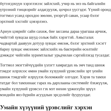
бүтээгдэхүүн хэрэглэхээс зайлсхий, учир нь энэ нь байгалийн
үтрээний тэнцвэрийг алдагдуулж, цочрол үүсгэдэг. Үүний оронд
тогтмол усанд орохдоо зөөлөн, үнэргүй саван, усаар бэлэг
эрхтний хэсгийг цэвэрлэнэ.
Ариун цэврийг сайн сахиж, бие зассаны дараа урагшаа арчиж,
чийгтэй хувцсаа шууд сольж байх хэрэгтэй. Амьсгалах
чадвартай даавуун дотуур хувцас өмсөж, бэлэг эрхтний хэсэгт
бариу хувцас өмсөхөөс зайлсхийх нь бактерийн өсөлтийг
дэмждэг чийгийн хуримтлалыг урьдчилан сэргийлэхэд тусалдаг.
Тогтмол эмэгтэйчүүдийн үзлэгт хамрагдах нь эмч танд шинж
тэмдэг илрэхээс өмнө умайн хүзүүний үрэвслийн эрт үеийн
шинж тэмдгийг илрүүлэх боломжийг олгодог. Хэрэв та тамхи
татдаг бол тамхинаас гарах нь дархлааны системийг бэхжүүлж,
умайн хүзүүний үрэвсэл гэх мэт нөхөн үржихүйн эрүүл
мэндийн янз бүрийн асуудлын эрсдэлийг бууруулдаг.
Умайн хүзүүний үрэвслийг хэрхэн