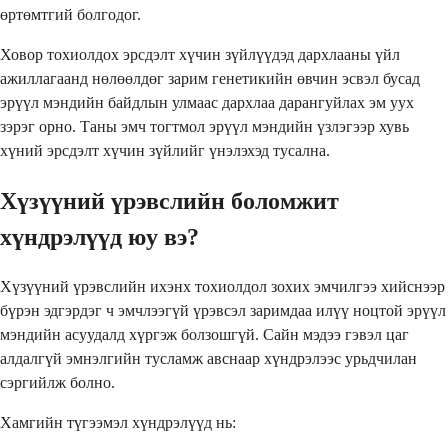
өртөмтгий болгодог.
Ховор тохиолдох эрсдэлт хүчин зүйлүүдэд дархлааны үйл
ажиллагаанд нөлөөлдөг зарим генетикийн өвчин эсвэл бусад
эрүүл мэндийн байдлын улмаас дархлаа дарангуйлах эм уух
зэрэг орно. Таны эмч тогтмол эрүүл мэндийн үзлэгээр хувь
хүний эрсдэлт хүчин зүйлийг үнэлэхэд тусална.
Хүзүүний үрэвслийн боломжит
хүндрэлүүд юу вэ?
Хүзүүний үрэвслийн ихэнх тохиолдол зохих эмчилгээ хийснээр
бүрэн эдгэрдэг ч эмчлээгүй үрэвсэл заримдаа илүү ноцтой эрүүл
мэндийн асуудалд хүргэж болзошгүй. Сайн мэдээ гэвэл цаг
алдалгүй эмнэлгийн тусламж авснаар хүндрэлээс урьдчилан
сэргийлж болно.
Хамгийн түгээмэл хүндрэлүүд нь: