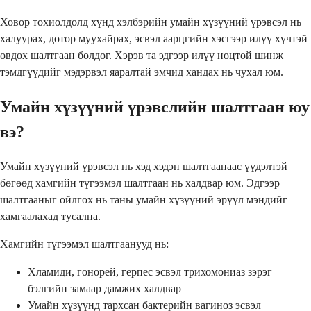
Ховор тохиолдолд хүнд хэлбэрийн умайн хүзүүний үрэвсэл нь
халуурах, дотор муухайрах, эсвэл аарцгийн хэсгээр илүү хүчтэй
өвдөх шалтгаан болдог. Хэрэв та эдгээр илүү ноцтой шинж
тэмдгүүдийг мэдэрвэл яаралтай эмчид хандах нь чухал юм.
Умайн хүзүүний үрэвслийн шалтгаан юу
вэ?
Умайн хүзүүний үрэвсэл нь хэд хэдэн шалтгаанаас үүдэлтэй
бөгөөд хамгийн түгээмэл шалтгаан нь халдвар юм. Эдгээр
шалтгааныг ойлгох нь таны умайн хүзүүний эрүүл мэндийг
хамгаалахад тусална.
Хамгийн түгээмэл шалтгаанууд нь:
Хламиди, гонорей, герпес эсвэл трихомониаз зэрэг
бэлгийн замаар дамжих халдвар
Умайн хүзүүнд тархсан бактерийн вагиноз эсвэл