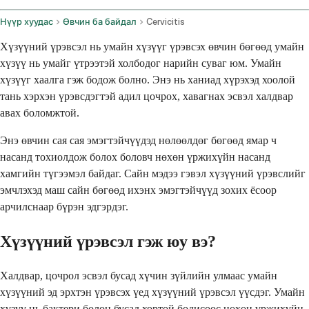
Нүүр хуудас
Өвчин ба байдал
Cervicitis
Хүзүүний үрэвсэл нь умайн хүзүүг үрэвсэх өвчин бөгөөд умайн
хүзүү нь умайг үтрээтэй холбодог нарийн суваг юм. Умайн
хүзүүг хаалга гэж бодож болно. Энэ нь ханиад хүрэхэд хоолой
тань хэрхэн үрэвсдэгтэй адил цочрох, хавагнах эсвэл халдвар
авах боломжтой.
Энэ өвчин сая сая эмэгтэйчүүдэд нөлөөлдөг бөгөөд ямар ч
насанд тохиолдож болох боловч нөхөн үржихүйн насанд
хамгийн түгээмэл байдаг. Сайн мэдээ гэвэл хүзүүний үрэвслийг
эмчлэхэд маш сайн бөгөөд ихэнх эмэгтэйчүүд зохих ёсоор
арчилснаар бүрэн эдгэрдэг.
Хүзүүний үрэвсэл гэж юу вэ?
Халдвар, цочрол эсвэл бусад хүчин зүйлийн улмаас умайн
хүзүүний эд эрхтэн үрэвсэх үед хүзүүний үрэвсэл үүсдэг. Умайн
хүзүү нь бактери болон бусад хортой бодисоос нөхөн үржихүйн