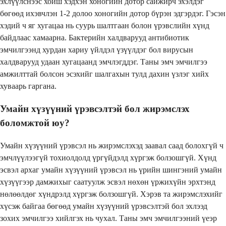
эхлүүлснээс хойш хэдхэн хоногийн дотор сайжирч эхэлдэг
бөгөөд ихэвчлэн 1-2 долоо хоногийн дотор бүрэн эдгэрдэг. Гэсэн
хэдий ч яг хугацаа нь суурь шалтгаан болон үрэвслийн хүнд
байдлаас хамаарна. Бактерийн халдварууд антибиотик
эмчилгээнд хурдан хариу үйлдэл үзүүлдэг бол вирусын
халдварууд удаан хугацаанд эмчлэгддэг. Таны эмч эмчилгээ
амжилттай болсон эсэхийг шалгахын тулд дахин үзлэг хийх
хуваарь гаргана.
Умайн хүзүүний үрэвсэлтэй бол жирэмслэх
боломжтой юу?
Умайн хүзүүний үрэвсэл нь жирэмслэхэд заавал саад болохгүй ч
эмчлүүлээгүй тохиолдолд үргүйдэлд хүргэж болзошгүй. Хүнд
эсвэл архаг умайн хүзүүний үрэвсэл нь үрийн шингэний умайн
хүзүүгээр дамжихыг саатуулж эсвэл нөхөн үржихүйн эрхтэнд
нөлөөлдөг хүндрэлд хүргэж болзошгүй. Хэрэв та жирэмслэхийг
хүсэж байгаа бөгөөд умайн хүзүүний үрэвсэлтэй бол эхлээд
зохих эмчилгээ хийлгэх нь чухал. Таны эмч эмчилгээний үеэр