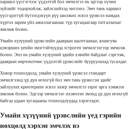
харшил үүсгэгчээс үүдэлтэй бол эмчилгээ нь эдгээр хүчин
зүйлийг тодорхойлж, зайлсхийхэд чиглэнэ. Эмч тань харшил
үүсгэдэггүй бүтээгдэхүүн рүү шилжих эсвэл үрэвсэл намдах
хүртэл зарим үйл ажиллагаанаас түр хугацаагаар татгалзахыг
зөвлөж болно.
Умайн хүзүүний үрэвслийн дааврын шалтгааныг, ялангуяа
цэвэрших үеийн эмэгтэйчүүдэд эстроген эмчилгээгээр эмчилж
болно. Энэ нь умайн хүзүүний эдийн хэвийн байдлыг сэргээж,
дааврын өөрчлөлтөөс үүдэлтэй үрэвслийг бууруулахад тусалдаг.
Ховор тохиолдолд, умайн хүзүүний үрэвсэл стандарт
эмчилгээнд үр дүн өгөхгүй бол эмч тань үрэвссэн эдийг
зайлуулах криотерапи эсвэл лазер эмчилгээ зэрэг арга хэмжээг
зөвлөж болно. Эдгээр эмчилгээг ихэвчлэн эмэнд үр дүн өгөхгүй
байгаа удаан хугацааны тохиолдлуудад хэрэглэдэг.
Умайн хүзүүний үрэвслийн үед гэрийн
нөхцөлд хэрхэн эмчлэх вэ