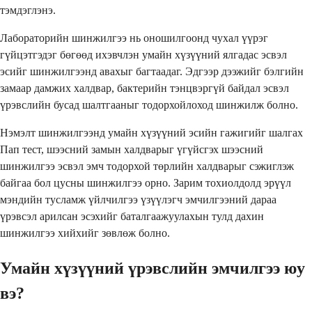
тэмдэглэнэ.
Лабораторийн шинжилгээ нь оношилгоонд чухал үүрэг
гүйцэтгэдэг бөгөөд ихэвчлэн умайн хүзүүний ялгадас эсвэл
эсийг шинжилгээнд авахыг багтаадаг. Эдгээр дээжийг бэлгийн
замаар дамжих халдвар, бактерийн тэнцвэргүй байдал эсвэл
үрэвслийн бусад шалтгааныг тодорхойлоход шинжилж болно.
Нэмэлт шинжилгээнд умайн хүзүүний эсийн гажигийг шалгах
Пап тест, шээсний замын халдварыг үгүйсгэх шээсний
шинжилгээ эсвэл эмч тодорхой төрлийн халдварыг сэжиглэж
байгаа бол цусны шинжилгээ орно. Зарим тохиолдолд эрүүл
мэндийн тусламж үйлчилгээ үзүүлэгч эмчилгээний дараа
үрэвсэл арилсан эсэхийг баталгаажуулахын тулд дахин
шинжилгээ хийхийг зөвлөж болно.
Умайн хүзүүний үрэвслийн эмчилгээ юу
вэ?