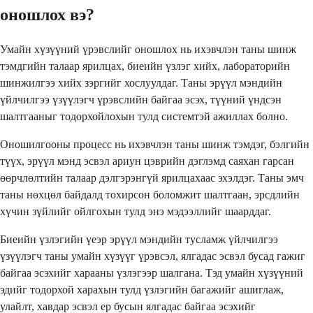
оношлох вэ?
Умайн хүзүүний үрэвслийг оношлох нь ихэвчлэн таны шинж
тэмдгийн талаар ярилцах, биеийн үзлэг хийх, лабораторийн
шинжилгээ хийх зэргийг хослуулдаг. Таны эрүүл мэндийн
үйлчилгээ үзүүлэгч үрэвслийн байгаа эсэх, түүний үндсэн
шалтгааныг тодорхойлохын тулд системтэй ажиллах болно.
Оношилгооны процесс нь ихэвчлэн таны шинж тэмдэг, бэлгийн
түүх, эрүүл мэнд эсвэл ариун цэврийн дэглэмд саяхан гарсан
өөрчлөлтийн талаар дэлгэрэнгүй ярилцахаас эхэлдэг. Таны эмч
таны нөхцөл байдалд тохирсон боломжит шалтгаан, эрсдлийн
хүчин зүйлийг ойлгохын тулд энэ мэдээллийг шаарддаг.
Биеийн үзлэгийн үеэр эрүүл мэндийн тусламж үйлчилгээ
үзүүлэгч таны умайн хүзүүг үрэвсэл, ялгадас эсвэл бусад гажиг
байгаа эсэхийг харааны үзлэгээр шалгана. Тэд умайн хүзүүний
эдийг тодорхой харахын тулд үзлэгийн багажийг ашиглаж,
улайлт, хавдар эсвэл ер бусын ялгадас байгаа эсэхийг