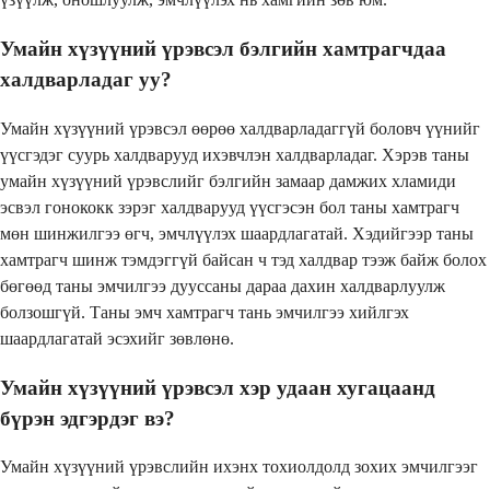
Умайн хүзүүний үрэвсэл бэлгийн хамтрагчдаа
халдварладаг уу?
Умайн хүзүүний үрэвсэл өөрөө халдварладаггүй боловч үүнийг
үүсгэдэг суурь халдварууд ихэвчлэн халдварладаг. Хэрэв таны
умайн хүзүүний үрэвслийг бэлгийн замаар дамжих хламиди
эсвэл гонококк зэрэг халдварууд үүсгэсэн бол таны хамтрагч
мөн шинжилгээ өгч, эмчлүүлэх шаардлагатай. Хэдийгээр таны
хамтрагч шинж тэмдэггүй байсан ч тэд халдвар тээж байж болох
бөгөөд таны эмчилгээ дууссаны дараа дахин халдварлуулж
болзошгүй. Таны эмч хамтрагч тань эмчилгээ хийлгэх
шаардлагатай эсэхийг зөвлөнө.
Умайн хүзүүний үрэвсэл хэр удаан хугацаанд
бүрэн эдгэрдэг вэ?
Умайн хүзүүний үрэвслийн ихэнх тохиолдолд зохих эмчилгээг