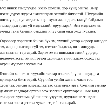
Бүх шинж тэмдгүүдээ, хэзээ эхэлсэн, хэр хүнд байгаа, ямар
нэгэн дүрэм журам ажиглагдсан эсэхийг бичээрэй. Шүүрлийн
өнгө, үнэр, цус алдалтын цаг хугацаа, өвдөлт, таагүй байдлын
талаар дэлгэрэнгүй мэдээллийг оруулаарай. Энэ мэдээлэл нь
эмчид таны биеийн байдлыг илүү сайн ойлгоход тусална.
Одоогоор хэрэглэж байгаа бүх эм, түүний дотор жороор олгодог
эм, жороор олгодоггүй эм, нэмэлт бэлдмэл, витаминуудын
жагсаалтыг гаргаарай. Зарим эм нь шинжилгээний үр дүнд
нөлөөлж эсвэл эмчилгээтэй харилцан үйлчлэлцэж болох тул
бүрэн мэдээлэл чухал юм.
Бэлгийн хавьтлын түүхийн талаар нээлттэй, үнэнч шударга
ярилцахад бэлтгээрэй. Сүүлийн үеийн хавьтагчдын тоо,
хэрэглэж байсан жирэмслэлтээс хамгаалах арга, бэлгийн замаар
дамжих халдварт өртсөн эсэх зэргийг оруулаарай. Эмч танд
тохирсон тусламж үйлчилгээ үзүүлэх, нууцлалыг чандлан
сахихад энэ мэдээлэл чухал гэдгийг санаарай.