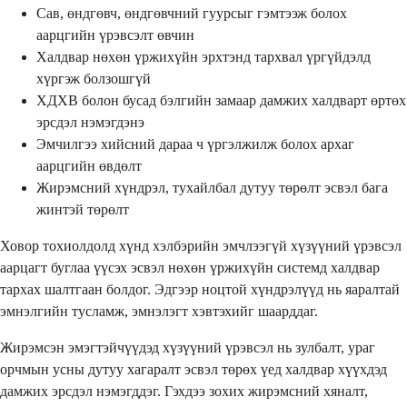
Сав, өндгөвч, өндгөвчний гуурсыг гэмтээж болох
аарцгийн үрэвсэлт өвчин
Халдвар нөхөн үржихүйн эрхтэнд тархвал үргүйдэлд
хүргэж болзошгүй
ХДХВ болон бусад бэлгийн замаар дамжих халдварт өртөх
эрсдэл нэмэгдэнэ
Эмчилгээ хийсний дараа ч үргэлжилж болох архаг
аарцгийн өвдөлт
Жирэмсний хүндрэл, тухайлбал дутуу төрөлт эсвэл бага
жинтэй төрөлт
Ховор тохиолдолд хүнд хэлбэрийн эмчлээгүй хүзүүний үрэвсэл
аарцагт буглаа үүсэх эсвэл нөхөн үржихүйн системд халдвар
тархах шалтгаан болдог. Эдгээр ноцтой хүндрэлүүд нь яаралтай
эмнэлгийн тусламж, эмнэлэгт хэвтэхийг шаарддаг.
Жирэмсэн эмэгтэйчүүдэд хүзүүний үрэвсэл нь зулбалт, ураг
орчмын усны дутуу хагаралт эсвэл төрөх үед халдвар хүүхдэд
дамжих эрсдэл нэмэгддэг. Гэхдээ зохих жирэмсний хяналт,