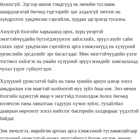
болохгүй. Эдгээр шинж тэмдгүүд нь эмчийн тусламж
шаардлагатай бөгөөд тэдгээрийг цаг алдалгүй эмчлэх нь
хүндрэлээс урьдчилан сэргийлж, хурдан эдгэрэхэд тусална.
Аюулгүй бэлгийн харьцаанд орох, хурц үнэртэй
эмэгтэйчүүдийн бүтээгдэхүүнээс зайлсхийх, эрүүл ахуйг сайн
сахих зэрэг урьдчилан сэргийлэх арга хэмжээнүүд нь хүзүүний
үрэвслийн эрсдэлийг эрс багасгадаг. Мөн эмэгтэйчүүдийн үзлэг
тогтмол хийлгэх нь умайн хүзүүний эрүүл мэндийг хамгаалахад
чухал үүрэг гүйцэтгэдэг.
Хүзүүний үрэвсэлтэй байх нь таны хувийн ариун цэвэр эсвэл
амьдралын хэв маягтай холбоотой муу зүйл биш юм. Энэ өвчин
бэлгийн идэвхтэй ямар ч эмэгтэйд тохиолдож болох бөгөөд
ихэвчлэн таны хяналтаас гадуурх хүчин зүйлс, тухайлбал
дааврын өөрчлөлт эсвэл нийтлэг бактерийн халдвараас үүдэлтэй
байдаг.
Зөв эмчилгээ, өөрийгөө арчлах арга хэмжээний тусламжтайгаар
хүзүүний үрэвсэлтэй ихэнх эмэгтэйчүүд бүрэн эдгэрч, нөхөн