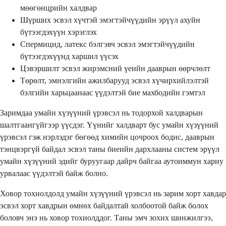
мөөгөнцрийн халдвар
Шүрших эсвэл хүчтэй эмэгтэйчүүдийн эрүүл ахуйн
бүтээгдэхүүн хэрэглэх
Спермицид, латекс бэлгэвч эсвэл эмэгтэйчүүдийн
бүтээгдэхүүнд харшил үүсэх
Цэвэршилт эсвэл жирэмсний үеийн дааврын өөрчлөлт
Төрөлт, эмнэлгийн ажилбарууд эсвэл хүчирхийлэлтэй
бэлгийн харьцаанаас үүдэлтэй бие махбодийн гэмтэл
Заримдаа умайн хүзүүний үрэвсэл нь тодорхой халдварын
шалтгаангүйгээр үүсдэг. Үүнийг халдварт бус умайн хүзүүний
үрэвсэл гэж нэрлэдэг бөгөөд химийн цочроох бодис, дааврын
тэнцвэргүй байдал эсвэл таны биеийн дархлааны систем эрүүл
умайн хүзүүний эдийг буруугаар дайрч байгаа аутоиммун хариу
урвалаас үүдэлтэй байж болно.
Ховор тохиолдолд умайн хүзүүний үрэвсэл нь зарим хорт хавдар
эсвэл хорт хавдрын өмнөх байдалтай холбоотой байж болох
боловч энэ нь ховор тохиолддог. Таны эмч зохих шинжилгээ,