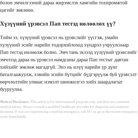
болон эмчилгээний дараа жирэмслэх хамгийн тохиромжтой
цагийг зөвлөнө.
Хүзүүний үрэвсэл Пап тестэд нөлөөлөх үү?
Тийм ээ, хүзүүний үрэвсэл нь үрэвслийг үүсгэж, умайн
хүзүүний эсийг нарийн тодорхойлоход хүндрэл учруулснаар
Пап тестэд нөлөөлж болно. Эмч тань эхлээд хүзүүний үрэвслийг
эмчлээд дараа нь үрэвсэл намдсаны дараа Пап тестыг давтан
хийхийг зөвлөж магадгүй. Энэ нь илүү нарийн үр дүнг
баталгаажуулж, хэвийн эсийн бүтцийг бүдгэрүүлж буй үрэвсэлт
өөрчлөлтийн улмаас нэмэлт шинжилгээ хийх шаардлагыг
бууруулна.
Medical Disclaimer:
This article is for informational purposes only and does not constitute
medical advice. Always consult a qualified healthcare provider for diagnosis and treatment
decisions. If you are experiencing a medical emergency, call 911 or go to the nearest emergency
room immediately.