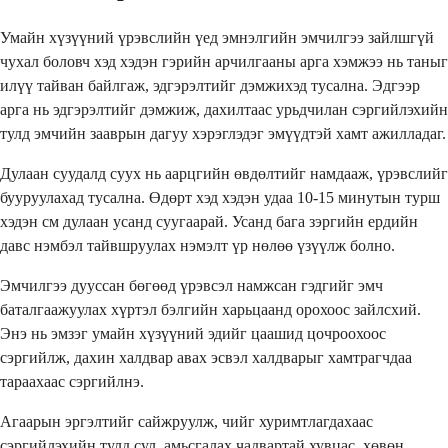
Умайн хүзүүний үрэвслийн үед эмнэлгийн эмчилгээ зайлшгүй
чухал боловч хэд хэдэн гэрийн арчилгааны арга хэмжээ нь таныг
илүү тайван байлгаж, эдгэрэлтийг дэмжихэд тусална. Эдгээр
арга нь эдгэрэлтийг дэмжиж, дахилтаас урьдчилан сэргийлэхийн
тулд эмчийн зааврын дагуу хэрэглэдэг эмүүдтэй хамт ажилладаг.
Дулаан суудалд суух нь аарцгийн өвдөлтийг намдааж, үрэвслийг
бууруулахад тусална. Өдөрт хэд хэдэн удаа 10-15 минутын турш
хэдэн см дулаан усанд суугаарай. Усанд бага зэргийн ердийн
давс нэмбэл тайвшруулах нэмэлт үр нөлөө үзүүлж болно.
Эмчилгээ дууссан бөгөөд үрэвсэл намжсан гэдгийг эмч
баталгаажуулах хүртэл бэлгийн харьцаанд орохоос зайлсхий.
Энэ нь эмзэг умайн хүзүүний эдийг цаашид цочроохоос
сэргийлж, дахин халдвар авах эсвэл халдварыг хамтрагчдаа
тараахаас сэргийлнэ.
Агаарын эргэлтийг сайжруулж, чийг хуримтлагдахаас
сэргийлэхийн тулд сул, амьсгалах чадвартай хувцас, хөвөн