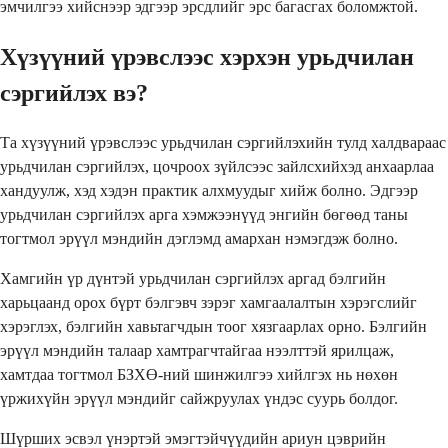
эмчилгээ хийснээр эдгээр эрсдлийг эрс багасгах боломжтой.
Хүзүүний үрэвслээс хэрхэн урьдчилан
сэргийлэх вэ?
Та хүзүүний үрэвслээс урьдчилан сэргийлэхийн тулд халдвараас
урьдчилан сэргийлэх, цочроох зүйлсээс зайлсхийхэд анхаарлаа
хандуулж, хэд хэдэн практик алхмуудыг хийж болно. Эдгээр
урьдчилан сэргийлэх арга хэмжээнүүд энгийн бөгөөд таны
тогтмол эрүүл мэндийн дэглэмд амархан нэмэгдэж болно.
Хамгийн үр дүнтэй урьдчилан сэргийлэх аргад бэлгийн
харьцаанд орох бүрт бэлгэвч зэрэг хамгаалалтын хэрэгслийг
хэрэглэх, бэлгийн хавьтагчдын тоог хязгаарлах орно. Бэлгийн
эрүүл мэндийн талаар хамтрагчтайгаа нээлттэй ярилцаж,
хамтдаа тогтмол БЗХӨ-ний шинжилгээ хийлгэх нь нөхөн
үржихүйн эрүүл мэндийг сайжруулах үндэс суурь болдог.
Шүрших эсвэл үнэртэй эмэгтэйчүүдийн ариун цэврийн