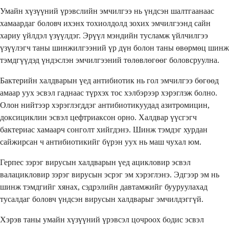
Умайн хүзүүний үрэвслийн эмчилгээ нь үндсэн шалтгаанаас
хамаардаг боловч ихэнх тохиолдолд зохих эмчилгээнд сайн
хариу үйлдэл үзүүлдэг. Эрүүл мэндийн тусламж үйлчилгээ
үзүүлэгч таны шинжилгээний үр дүн болон таны өвөрмөц шинж
тэмдгүүдэд үндэслэн эмчилгээний төлөвлөгөөг боловсруулна.
Бактерийн халдварын үед антибиотик нь гол эмчилгээ бөгөөд
амаар уух эсвэл гаднаас түрхэх тос хэлбэрээр хэрэглэж болно.
Олон нийтээр хэрэглэгддэг антибиотикуудад азитромицин,
доксициклин эсвэл цефтриаксон орно. Халдвар үүсгэгч
бактериас хамаарч сонголт хийгдэнэ. Шинж тэмдэг хурдан
сайжирсан ч антибиотикийг бүрэн уух нь маш чухал юм.
Герпес зэрэг вирусын халдварын үед ацикловир эсвэл
валацикловир зэрэг вирусын эсрэг эм хэрэглэнэ. Эдгээр эм нь
шинж тэмдгийг хянах, сэдрэлийн давтамжийг бууруулахад
тусалдаг боловч үндсэн вирусын халдварыг эмчилдэггүй.
Хэрэв таны умайн хүзүүний үрэвсэл цочроох бодис эсвэл