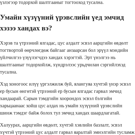
үзлэгээр тодорхой шалтгааныг тогтооход тусална.
Умайн хүзүүний үрэвслийн үед эмчид
хэзээ хандах вэ?
Хэрэв та үтрээний ялгадас, цус алдалт эсвэл аарцгийн өвдөлт
тогтвортой өөрчлөгдөж байгааг анзаарсан бол эрүүл мэндийн
үйлчилгээ үзүүлэгчдээ хандах хэрэгтэй. Эрт үнэлгээ нь
шалтгааныг тодорхойлж, хүндрэлээс урьдчилан сэргийлэхэд
тусална.
Хэд хоногоос илүү үргэлжилж буй, ялангуяа хүчтэй үнэр эсвэл
ер бусын өнгөтэй үтрээний ер бусын ялгадас гарвал эмчид
хандаарай. Сарын тэмдгийн хоорондох эсвэл бэлгийн
харьцаанаас хойш цус алдах нь умайн хүзүүний үрэвслийн
шинж тэмдэг байж болох тул эмчид хандах шаардлагатай.
Халуурах, аарцгийн өвдөлт, хүчтэй хэвлийн базлалт, эсвэл
хүчтэй үтрээний цус алдалт гарвал яаралтай эмнэлгийн тусламж