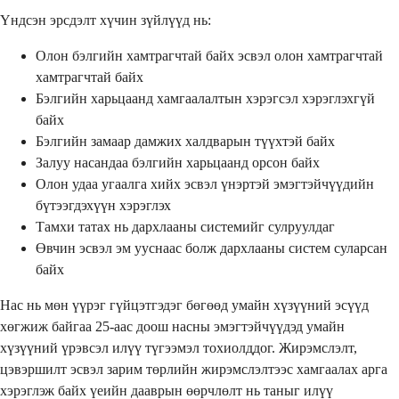
Үндсэн эрсдэлт хүчин зүйлүүд нь:
Олон бэлгийн хамтрагчтай байх эсвэл олон хамтрагчтай
хамтрагчтай байх
Бэлгийн харьцаанд хамгаалалтын хэрэгсэл хэрэглэхгүй
байх
Бэлгийн замаар дамжих халдварын түүхтэй байх
Залуу насандаа бэлгийн харьцаанд орсон байх
Олон удаа угаалга хийх эсвэл үнэртэй эмэгтэйчүүдийн
бүтээгдэхүүн хэрэглэх
Тамхи татах нь дархлааны системийг сулруулдаг
Өвчин эсвэл эм ууснаас болж дархлааны систем суларсан
байх
Нас нь мөн үүрэг гүйцэтгэдэг бөгөөд умайн хүзүүний эсүүд
хөгжиж байгаа 25-аас доош насны эмэгтэйчүүдэд умайн
хүзүүний үрэвсэл илүү түгээмэл тохиолддог. Жирэмслэлт,
цэвэршилт эсвэл зарим төрлийн жирэмслэлтээс хамгаалах арга
хэрэглэж байх үеийн дааврын өөрчлөлт нь таныг илүү