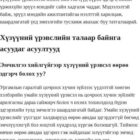
үржихүйн эрүүл мэндийг сайн хадгалж чаддаг. Мэдээлэлтэй
байж, эрүүл мэндийн ажилтантайгаа нээлттэй харилцаж,
шаардлагатай үед эмнэлгийн тусламж авахаас бүү татгалзаарай.
Хүзүүний үрэвслийн талаар байнга
асуудаг асуултууд
Эмчилгээ хийлгүйгээр хүзүүний үрэвсэл өөрөө
эдгэрч болох уу?
Ургамлын гаралтай цочроох хүчин зүйлээс үүдэлтэй хөнгөн
хэлбэрийн умайн хүзүүний үрэвсэл нь цочроох хүчин зүйлийг
арилгасны дараа сайжирч болох ч ихэнх тохиолдолд бүрэн
эдгэрэхийн тулд эмчилгээ шаардлагатай байдаг. Умайн хүзүүний
үрэвслийг үүсгэдэг халдварууд өөрөө аяндаа эдгэрдэггүй бөгөөд
эмчлүүлэхгүй бол ноцтой хүндрэлд хүргэж болзошгүй. Тиймээс
өвчин өөрөө аяндаа эдгэрнэ гэж найдахаас илүүтэйгээр эмчид
үзүүлж, оношлуулж, эмчлүүлэх нь хамгийн зөв юм.