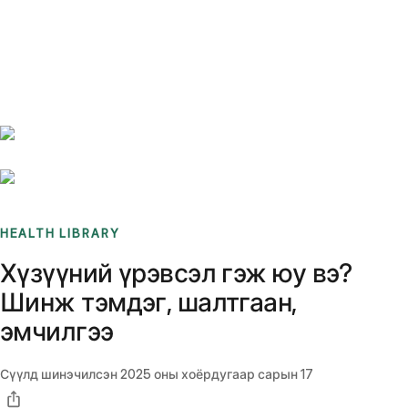
Benchmarks
Stories
FAQ
Sign up / Log in
HEALTH LIBRARY
Хүзүүний үрэвсэл гэж юу вэ?
Шинж тэмдэг, шалтгаан,
эмчилгээ
Сүүлд шинэчилсэн
2025 оны хоёрдугаар сарын 17