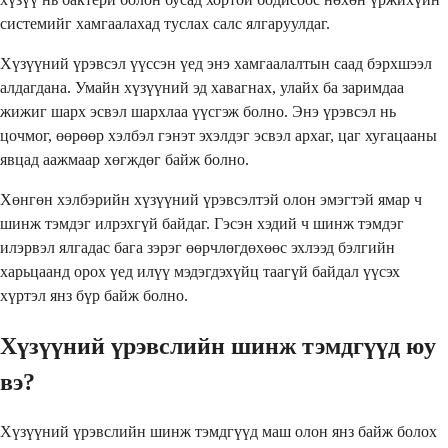
системийг хамгаалахад туслах салс ялгаруулдаг.
Хүзүүний үрэвсэл үүссэн үед энэ хамгаалалтын саад бэрхшээл
алдагдана. Умайн хүзүүний эд хавагнах, улайх ба заримдаа
жижиг шарх эсвэл шархлаа үүсгэж болно. Энэ үрэвсэл нь
цочмог, өөрөөр хэлбэл гэнэт эхэлдэг эсвэл архаг, цаг хугацааны
явцад аажмаар хөгждөг байж болно.
Хөнгөн хэлбэрийн хүзүүний үрэвсэлтэй олон эмэгтэй ямар ч
шинж тэмдэг илрэхгүй байдаг. Гэсэн хэдий ч шинж тэмдэг
илэрвэл ялгадас бага зэрэг өөрчлөгдөхөөс эхлээд бэлгийн
харьцаанд орох үед илүү мэдэгдэхүйц таагүй байдал үүсэх
хүртэл янз бүр байж болно.
Хүзүүний үрэвслийн шинж тэмдгүүд юу
вэ?
Хүзүүний үрэвслийн шинж тэмдгүүд маш олон янз байж болох