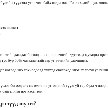
бүлийн түүхэнд уг өвчин байх явдал юм. Гэсэн хэдий ч удамшлы
 хэв шинж)
х
ийг дагадаг бөгөөд энэ нь та өвчнийг үүсгэхэд мутацид орсон г
д тус бүр 50% магадлалтайгаар уг өвчнийг удамшина.
 бөгөөд энэ тохиолдолд хүүхэд өвчлөхөд эцэг эх хоёул уг гений
сдэг бөгөөд энэ нь өмнө нь уг өвчний түүхгүй гэр бүлд ч илэрч
н байгалийн нэг хэсэг юм.
рэлүүд юу вэ?