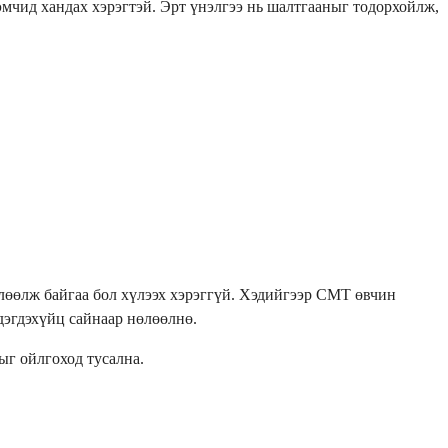
 эмчид хандах хэрэгтэй. Эрт үнэлгээ нь шалтгааныг тодорхойлж,
өлөөлж байгаа бол хүлээх хэрэггүй. Хэдийгээр СМТ өвчин
дэгдэхүйц сайнаар нөлөөлнө.
ыг ойлгоход тусална.