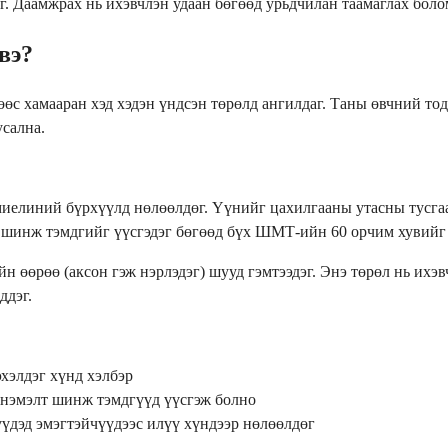
ог. Даамжрах нь ихэвчлэн удаан бөгөөд урьдчилан таамаглах боло
вэ?
өөс хамааран хэд хэдэн үндсэн төрөлд ангилдаг. Таны өвчний т
усална.
иелиний бүрхүүлд нөлөөлдөг. Үүнийг цахилгааны утасны тусгаа
 шинж тэмдгийг үүсгэдэг бөгөөд бүх ШМТ-ийн 60 орчим хувийг 
 өөрөө (аксон гэж нэрлэдэг) шууд гэмтээдэг. Энэ төрөл нь ихэ
ддэг.
хэлдэг хүнд хэлбэр
д нэмэлт шинж тэмдгүүд үүсгэж болно
үдэд эмэгтэйчүүдээс илүү хүндээр нөлөөлдөг