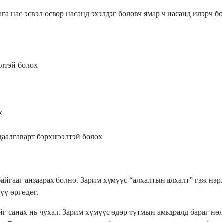
 нас эсвэл өсвөр насанд эхэлдэг боловч ямар ч насанд илэрч б
элтэй болох
х
даалгаварт бэрхшээлтэй болох
айгааг анзаарах болно. Зарим хүмүүс “алхалтын алхалт” гэж нэр
үү өргөдөг.
г санах нь чухал. Зарим хүмүүс өдөр тутмын амьдралд бараг нө