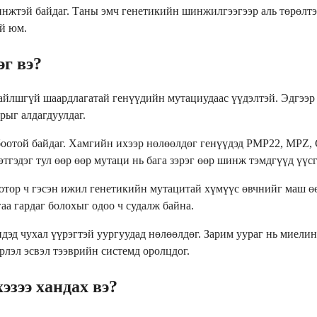
нжтэй байдаг. Таны эмч генетикийн шинжилгээгээр аль төрөлтэ
ой юм.
г вэ?
айлшгүй шаардлагатай генүүдийн мутациудаас үүдэлтэй. Эдгээр
рыг алдагдуулдаг.
оотой байдаг. Хамгийн ихээр нөлөөлдөг генүүдэд PMP22, MPZ, G
тгэдэг тул өөр өөр мутаци нь бага зэрэг өөр шинж тэмдгүүд үүс
отор ч гэсэн ижил генетикийн мутацитай хүмүүс өвчнийг маш өө
аа гардаг болохыг одоо ч судалж байна.
эд чухал үүрэгтэй уургуудад нөлөөлдөг. Зарим уураг нь миелин
лэл эсвэл тээврийн системд оролцдог.
зээ хандах вэ?