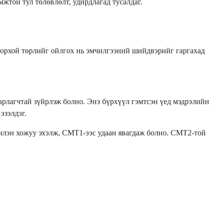
мжтой тул төлөвлөлт, удирдлагад тусалдаг.
одорхой төрлийг ойлгох нь эмчилгээний шийдвэрийг гаргахад
рлагчтай зүйрлэж болно. Энэ бүрхүүл гэмтсэн үед мэдрэлийн
эзэлдэг.
вчлэн хожуу эхэлж, CMT1-ээс удаан явагдаж болно. CMT2-той