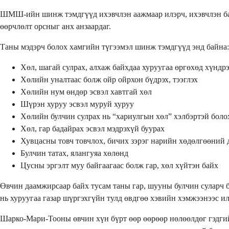
ШМШ-ийн шинж тэмдгүүд ихэвчлэн аажмаар илэрч, ихэвчлэн бага
өөрчлөлт орсныг анх анзаардаг.
Таны мэдэрч болох хамгийн түгээмэл шинж тэмдгүүд энд байна:
Хөл, шагай сулрах, алхаж байхдаа хуруугаа өргөхөд хүндр
Хөлийн уналтаас болж ойр ойрхон бүдрэх, тээглэх
Хөлийн нум өндөр эсвэл хавтгай хөл
Шүрэн хуруу эсвэл муруй хуруу
Хөлийн булчин сулрах нь “хариулгын хөл” хэлбэртэй боло
Хөл, гар бадайрах эсвэл мэдрэхүй буурах
Хувцасны товч товчлох, бичих зэрэг нарийн хөдөлгөөний 
Булчин татах, ялангуяа хөлөнд
Цусны эргэлт муу байгаагаас болж гар, хөл хүйтэн байх
Өвчин даамжирсаар байх тусам таны гар, шууны булчин суларч б
нь хуруугаа газар шүргэхгүйн тулд өвдгөө хэвийн хэмжээнээс ил
Шарко-Мари-Тооны өвчин хүн бүрт өөр өөрөөр нөлөөлдөг гэдгий