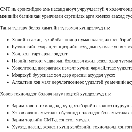
CMT нь ерөнхийдөө амь насанд аюул учруулдаггүй ч хөдөлгөөнд
мэндийн багийнхан урьдчилан сэргийлэх арга хэмжээ авахад тус
Таны тулгарч болох хамгийн түгээмэл хүндрэлүүд нь:
Хөлийн гажиг, тухайлбал өндөр нуман хаалт, алх хэлбэрий
Булчингийн сулрал, тэнцвэрийн асуудлын улмаас унах эрс
Хөл, хөл, гарт архаг өвдөлт
Нарийн моторт чадварын бэрхшээл ажил эсвэл өдөр тутмы
Хөдөлгөөнд шаардагдах нэмэлт хүчин чармайлтаас үүдэлтэ
Мэдрэхүй буурснаас хөл дээр арьсны асуудал үүсэх
Алхалтын хэв маяг өөрчлөгдсөнөөс үүдэлтэй үе мөчний ас
Ховор тохиолддог боловч илүү ноцтой хүндрэлүүд нь:
Зарим ховор тохиолдолд хүнд хэлбэрийн сколиоз (нуруун
Хэрэв өвчин амьсгалын булчинд нөлөөлдөг бол амьсгалах
Зарим төрлийн CMT-д сонсгол муудах
Хүүхэд насанд эхэлсэн хүнд хэлбэрийн тохиолдолд хонго