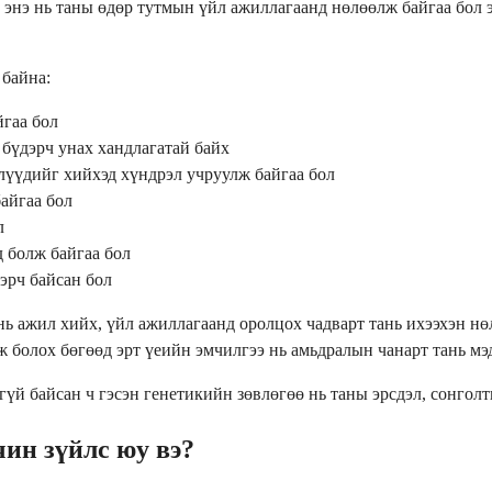
яа энэ нь таны өдөр тутмын үйл ажиллагаанд нөлөөлж байгаа бол
байна:
йгаа бол
 бүдэрч унах хандлагатай байх
длүүдийг хийхэд хүндрэл учруулж байгаа бол
байгаа бол
л
д болж байгаа бол
эрч байсан бол
нь ажил хийх, үйл ажиллагаанд оролцох чадварт тань ихээхэн н
ж болох бөгөөд эрт үеийн эмчилгээ нь амьдралын чанарт тань мэ
үй байсан ч гэсэн генетикийн зөвлөгөө нь таны эрсдэл, сонголт
ин зүйлс юу вэ?