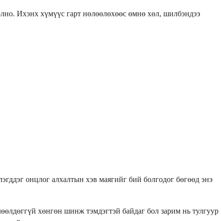
олно. Ихэнх хүмүүс гарт нөлөөлөхөөс өмнө хөл, шилбэндээ
лэгддэг онцлог алхалтын хэв маягийг бий болгодог бөгөөд энэ
лөөлдөггүй хөнгөн шинж тэмдэгтэй байдаг бол зарим нь тулгуур