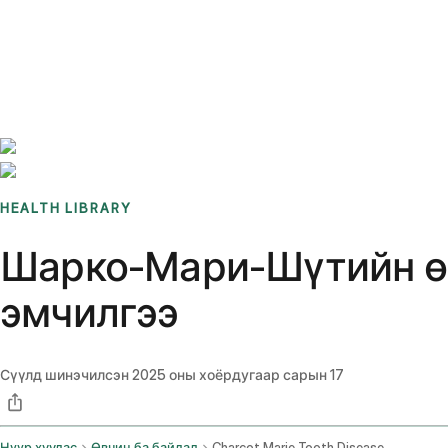
Benchmarks
Stories
FAQ
Sign up / Log in
HEALTH LIBRARY
Шарко-Мари-Шүтийн өв
эмчилгээ
Сүүлд шинэчилсэн
2025 оны хоёрдугаар сарын 17
Нүүр хуудас
Өвчин ба байдал
Charcot Marie Tooth Disease