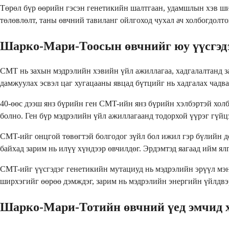
Төрөл бүр өөрийн гэсэн генетикийн шалтгаан, удамшлын хэв ши
төлөвлөлт, таны өвчний тавиланг ойлгоход чухал ач холбогдолт
Шарко-Мари-Тоосын өвчнийг юу үүсгэдэ
CMT нь захын мэдрэлийн хэвийн үйл ажиллагаа, хадгалалтанд з
дамжуулах эсвэл цаг хугацааны явцад бүтцийг нь хадгалах чадва
40-өөс дээш янз бүрийн ген CMT-ийн янз бүрийн хэлбэртэй холб
болно. Ген бүр мэдрэлийн үйл ажиллагаанд тодорхой үүрэг гүйцэ
CMT-ийг онцгой төвөгтэй болгодог зүйл бол ижил гэр бүлийн д
байхад зарим нь илүү хүндээр өвчилдөг. Эрдэмтэд яагаад ийм ялг
CMT-ийг үүсгэдэг генетикийн мутациуд нь мэдрэлийн эрүүл мэнд
ширхэгийг өөрөө дэмждэг, зарим нь мэдрэлийн энергийн үйлдвэр
Шарко-Мари-Тотийн өвчний үед эмчид хэ