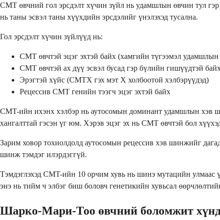
СМТ өвчний гол эрсдэлт хүчин зүйл нь удамшлын өвчин тул гэр 
нь таны эсвэл таны хүүхдийн эрсдэлийг үнэлэхэд тусална.
Гол эрсдэлт хүчин зүйлүүд нь:
CMT өвчтэй эцэг эхтэй байх (хамгийн түгээмэл удамшлын
CMT өвчтэй ах дүү эсвэл бусад гэр бүлийн гишүүдтэй бай
Эрэгтэй хүйс (CMTX гэх мэт X холбоотой хэлбэрүүдэд)
Рецессив CMT генийн тээгч эцэг эхтэй байх
CMT-ийн ихэнх хэлбэр нь аутосомын доминант удамшлын хэв шинж
хангалттай гэсэн үг юм. Хэрэв эцэг эх нь CMT өвчтэй бол хүүхэ
Зарим ховор тохиолдолд аутосомын рецессив хэв шинжийг дагадаг
шинж тэмдэг илэрдэггүй.
Тэмдэглэхэд CMT-ийн 10 орчим хувь нь шинэ мутацийн улмаас үү
энэ нь тийм ч элбэг биш боловч генетикийн хувьсал өөрчлөлтий
Шарко-Мари-Тоо өвчний боломжит хүнд