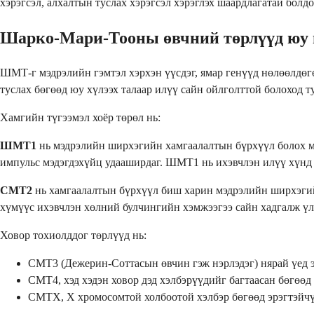
хэрэгсэл, алхалтын туслах хэрэгсэл хэрэглэх шаардлагатай болд
Шарко-Мари-Тооны өвчний төрлүүд юу 
ШМТ-г мэдрэлийн гэмтэл хэрхэн үүсдэг, ямар генүүд нөлөөлдөг
туслах бөгөөд юу хүлээх талаар илүү сайн ойлголттой болоход т
Хамгийн түгээмэл хоёр төрөл нь:
ШМТ1
нь мэдрэлийн ширхэгийн хамгаалалтын бүрхүүл болох м
импульс мэдэгдэхүйц удааширдаг. ШМТ1 нь ихэвчлэн илүү хүнд
CMT2
нь хамгаалалтын бүрхүүл биш харин мэдрэлийн ширхэгийн
хүмүүс ихэвчлэн хөлний булчингийн хэмжээгээ сайн хадгалж үл
Ховор тохиолддог төрлүүд нь:
CMT3 (Дежерин-Соттасын өвчин гэж нэрлэдэг) нярай үед э
CMT4, хэд хэдэн ховор дэд хэлбэрүүдийг багтаасан бөгөө
CMTX, Х хромосомтой холбоотой хэлбэр бөгөөд эрэгтэйчү