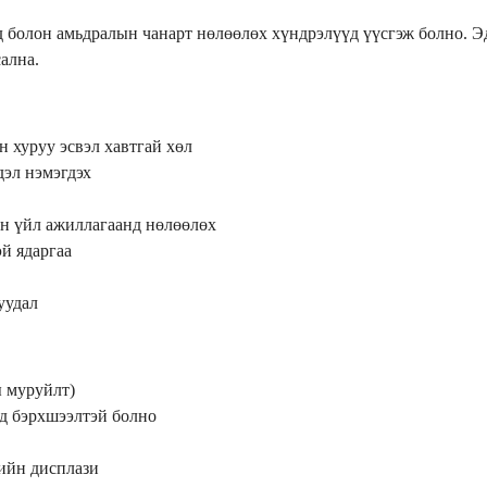
 болон амьдралын чанарт нөлөөлөх хүндрэлүүд үүсгэж болно. Эд
ална.
н хуруу эсвэл хавтгай хөл
дэл нэмэгдэх
н үйл ажиллагаанд нөлөөлөх
й ядаргаа
уудал
ы муруйлт)
ад бэрхшээлтэй болно
гийн дисплази