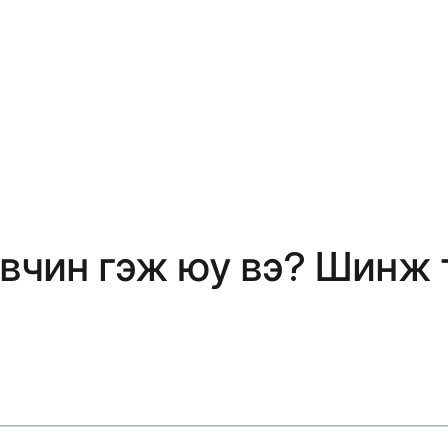
чин гэж юу вэ? Шинж т