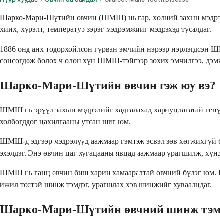
Шарко-Мари-Шүтийн өвчин (ШМШ) нь гар, хөлний захын мэдрэли
хийх, хүрэлт, температур зэрэг мэдрэмжийг мэдрэхэд тусалдаг.
1886 онд анх тодорхойлсон гурван эмчийн нэрээр нэрлэгдсэн 
сонсогдож болох ч олон хүн ШМШ-тэйгээр зохих эмчилгээ, дэмж
Шарко-Мари-Шүтийн өвчин гэж юу вэ?
ШМШ нь эрүүл захын мэдрэлийг хадгалахад хариуцлагатай генүүд
холбогддог цахилгааны утсан шиг юм.
ШМШ-д эдгээр мэдрэлүүд аажмаар гэмтэж эсвэл зөв хөгжихгүй б
эхэлдэг. Энэ өвчин цаг хугацааны явцад аажмаар урагшилж, хүнд
ШМШ нь ганц өвчин биш харин хамааралтай өвчний бүлэг юм. ШМ
ижил төстэй шинж тэмдэг, урагшлах хэв шинжийг хуваалцдаг.
Шарко-Мари-Шүтийн өвчний шинж тэмд