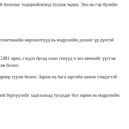
й болохыг тодорхойлоход тусалж чадна. Энэ нь гэр бүлийн
 генетикийн өөрчлөлтүүд нь мэдрэлийн дохиог үр дүнтэй
JB1 орно, гэхдээ бусад олон генүүд ч энэ өвчнийг үүсгэж
гэж болно.
рөөр туулж болно. Зарим нь бага зэргийн шинж тэмдэгтэй
ий бүрхүүлийг хадгалахад тусалдаг бол зарим нь мэдрэлийн