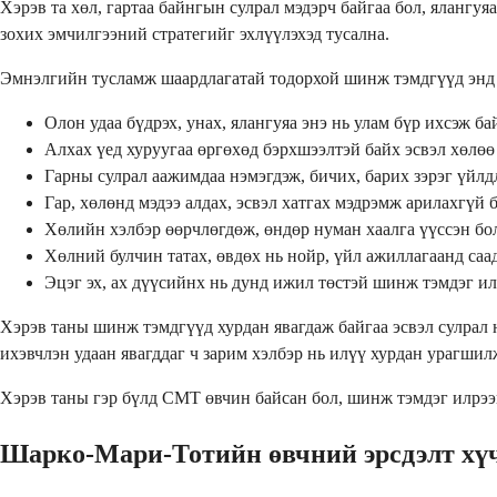
Хэрэв та хөл, гартаа байнгын сулрал мэдэрч байгаа бол, ялангу
зохих эмчилгээний стратегийг эхлүүлэхэд тусална.
Эмнэлгийн тусламж шаардлагатай тодорхой шинж тэмдгүүд энд 
Олон удаа бүдрэх, унах, ялангуяа энэ нь улам бүр ихсэж ба
Алхах үед хуруугаа өргөхөд бэрхшээлтэй байх эсвэл хөлөө
Гарны сулрал аажимдаа нэмэгдэж, бичих, барих зэрэг үйл
Гар, хөлөнд мэдээ алдах, эсвэл хатгах мэдрэмж арилахгүй 
Хөлийн хэлбэр өөрчлөгдөж, өндөр нуман хаалга үүссэн бо
Хөлний булчин татах, өвдөх нь нойр, үйл ажиллагаанд саа
Эцэг эх, ах дүүсийнх нь дунд ижил төстэй шинж тэмдэг ил
Хэрэв таны шинж тэмдгүүд хурдан явагдаж байгаа эсвэл сулрал 
ихэвчлэн удаан явагддаг ч зарим хэлбэр нь илүү хурдан урагшил
Хэрэв таны гэр бүлд СМТ өвчин байсан бол, шинж тэмдэг илрээг
Шарко-Мари-Тотийн өвчний эрсдэлт хүч