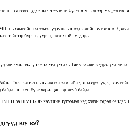
йг гэмтээдэг удамшлын өвчний бүлэг юм. Эдгээр мэдрэл нь та
ШМШ нь хамгийн түгээмэл удамшлын мэдрэлийн эмгэг юм. Дэлхий
лэгтэйгээр бүрэн дүүрэн, идэвхтэй амьдардаг.
 зөв ажиллахгүй байх үед үүсдэг. Таны захын мэдрэлүүд нь тар
айна. Энэ гэмтэл нь ихэвчлэн хамгийн урт мэдрэлүүдэд хамгийн
 байдал нь хүн бүрт харилцан адилгүй байдаг.
Ш1 ба ШМШ2 нь хамгийн түгээмэл хэд хэдэн төрөл байдаг. Тус 
гүүд юу вэ?