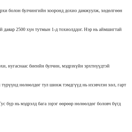
рхи болон булчингийн хооронд дохио дамжуулж, хөдөлгөөн
 даяар 2500 хүн тутмын 1-д тохиолддог. Нэр нь аймшигтай
хи, нугаснаас биеийн булчин, мэдрэхүйн эрхтнүүдтэй
 түрүүнд нөлөөлдөг тул шинж тэмдгүүд нь ихэвчлэн хөл, гарт
бүр нь мэдрэлд бага зэрэг өөрөөр нөлөөлдөг боловч бүгд