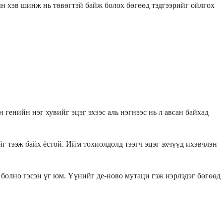
н хэв шинж нь төвөгтэй байж болох бөгөөд тэдгээрийг ойлгох
енийн нэг хувийг эцэг эхээс аль нэгнээс нь л авсан байхад
г тээж байх ёстой. Ийм тохиолдолд тээгч эцэг эхчүүд ихэвчлэн
 болно гэсэн үг юм. Үүнийг де-ново мутаци гэж нэрлэдэг бөгөөд