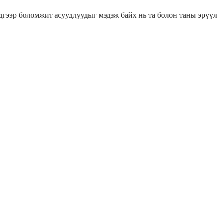
гээр боломжит асуудлуудыг мэдэж байх нь та болон таны эрүүл