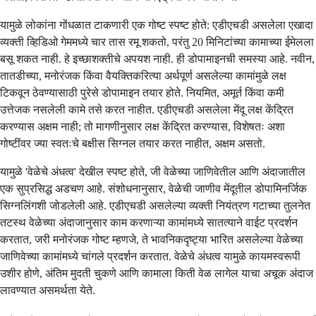
यामुळे लोकांना गोंधळात टाकणारी एक गोष्ट स्पष्ट होते: एडीएचडी असलेला एखादा
व्यक्ती व्हिडिओ गेममध्ये चार तास रमू शकतो, परंतु 20 मिनिटांच्या कामाच्या ईमेलला
बसू शकत नाही. हे इच्छाशक्तीचे अपयश नाही. ही डोपामाइनची समस्या आहे. नवीन,
तातडीच्या, मनोरंजक किंवा वैयक्तिकरित्या अर्थपूर्ण असलेल्या कामांमुळे लक्ष
टिकवून ठेवण्यासाठी पुरेसे डोपामाइन तयार होते. नियमित, अमूर्त किंवा कमी
उत्तेजक नसलेली कामे तसे करत नाहीत. एडीएचडी असलेला मेंदू लक्ष केंद्रित
करण्यास अक्षम नाही; तो मागणीनुसार लक्ष केंद्रित करण्यास, विशेषतः अशा
गोष्टींवर ज्या स्वतःचे बक्षीस सिग्नल तयार करत नाहीत, अक्षम असतो.
यामुळे 'वेळेचे अंधत्व' देखील स्पष्ट होते, जी वेळेच्या जाणिवेतील आणि अंदाजातील
एक सुप्रसिद्ध अडचण आहे. संशोधनानुसार, वेळेची जाणीव मेंदूतील डोपामिनर्जिक
सिग्नलिंगशी जोडलेली आहे. एडीएचडी असलेल्या व्यक्ती नियंत्रण गटाच्या तुलनेत
तटस्थ वेळेच्या अंदाजानुसार काम करणाऱ्या कामांमध्ये सातत्याने वाईट प्रदर्शन
करतात, जरी मनोरंजक गोष्ट म्हणजे, ते भावनिकदृष्ट्या भारित असलेल्या वेळेच्या
जाणिवेच्या कामांमध्ये चांगले प्रदर्शन करतात. वेळेचे अंधत्व यामुळे कायमस्वरूपी
उशीर होणे, अंतिम मुदती चुकणे आणि कामाला किती वेळ लागेल याचा अचूक अंदाज
लावण्यात असमर्थता येते.