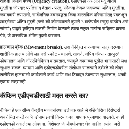
तातडी निर्माण करणे (Urgency creation).
एडीएचडी असलेले मेंदू अंतिम
मुदतींना जोरदार प्रतिसाद देतात - परंतु अनेकदा केवळ जवळच्या अंतिम मुदतींना.
जबाबदारी तपासणी, सार्वजनिक वचनबद्धता किंवा वास्तविक परिणामांसह स्वतःहून
लादलेल्या अंतिम मुदती (जसे की कोणालातरी दुपारी 3 वाजेपर्यंत मसुदा पाठवेन असे
सांगणे) याद्वारे कृत्रिम तातडी निर्माण केल्याने त्याच न्यूरल मार्गांना सक्रिय करता
येते, जे वास्तविक अंतिम मुदती करतात.
हालचाल ब्रेक (Movement breaks).
लक्ष केंद्रित करण्याच्या सत्रांदरम्यान
शारीरिक हालचालींचे लहानसे स्फोट - चालणे, ताणणे, जंपिंग जॅक्स - तात्पुरते
डोपामाइन आणि नॉरएपिनेफ्रिन वाढवतात, ज्यामुळे कामाच्या पुढील भागासाठी लक्ष
सुधारू शकते. व्यायाम आणि एडीएचडीवरील संशोधन सातत्याने दर्शवते की तीव्र
शारीरिक हालचाली कार्यकारी कार्य आणि लक्ष टिकवून ठेवण्यास सुधारतात, अगदी
एकाच सत्रातही.
कॅफिन एडीएचडीसाठी मदत करते का?
कॅफिन हे एक सौम्य केंद्रीय मज्जासंस्था उत्तेजक आहे जे ॲडेनोसिन रिसेप्टर्स
अवरोधित करते आणि डोपामाइनची क्रियाक्षमता माफक प्रमाणात वाढवते. काही
एडीएचडी असलेल्या लोकांना, विशेषतः जे औषधोपचार घेत नाहीत, त्यांना असे