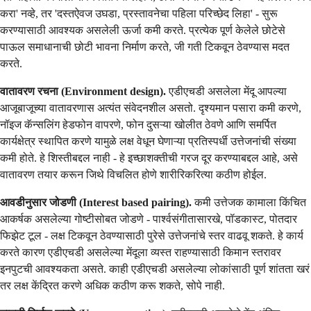
करा' नव्हे, तर 'दस्तऐवज उघडा, प्रस्तावनेचा पहिला परिच्छेद लिहा' - सुरू
करण्यासाठी आवश्यक असलेली ऊर्जा कमी करते. प्रत्येक पूर्ण केलेले छोटेसे
पाऊल समाधानाची छोटी भावना निर्माण करते, जी गती टिकवून ठेवण्यास मदत
करते.
वातावरण रचना (Environment design).
एडीएचडी असलेला मेंदू आपल्या
आजूबाजूच्या वातावरणास अत्यंत संवेदनशील असतो. दृश्यमान पसारा कमी करणे,
नॉइज कॅन्सलिंग हेडफोन वापरणे, फोन दुसऱ्या खोलीत ठेवणे आणि समर्पित
कार्यक्षेत्र स्थापित करणे यामुळे लक्ष वेधून घेणाऱ्या प्रतिस्पर्धी उत्तेजनांची संख्या
कमी होते. हे शिस्तीबद्दल नाही - हे इच्छाशक्तीची गरज दूर करण्याबद्दल आहे, असे
वातावरण तयार करून जिथे विचलित होणे शारीरिकरित्या कठीण होईल.
आवडीनुसार जोडणी (Interest based pairing).
कमी उत्तेजक कामाला किंचित
आकर्षक असलेल्या गोष्टीसोबत जोडणे - पार्श्वसंगीतासारखे, पॉडकास्ट, पोतदार
फिझेट टूल - लक्ष टिकवून ठेवण्यासाठी पुरेसे उत्तेजनांचे स्तर वाढवू शकते. हे कार्य
करते कारण एडीएचडी असलेल्या मेंदूला व्यस्त राहण्यासाठी किमान स्तरावर
इनपुटची आवश्यकता असते. काही एडीएचडी असलेल्या लोकांसाठी पूर्ण शांतता खरं
तर लक्ष केंद्रित करणे अधिक कठीण करू शकते, सोपे नाही.