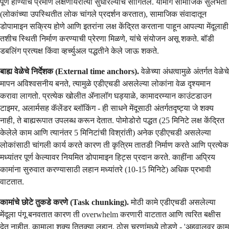
पूर्ण होण्याचे प्रमाण लक्षणीयरीत्या सुधारल्याचे सांगितले. यामागे सामाजिक सुलभता
(लोकांच्या उपस्थितीत लोक चांगले प्रदर्शन करतात), सामाजिक संवादातून
डोपामाइन सक्रिय होणे आणि इतरांना लक्ष केंद्रित करताना पाहून आपल्या मेंदूलाही
तशीच स्थिती निर्माण करण्याची प्रेरणा मिळणे, यांचे संयोजन असू शकते. बॉडी
डबलिंग प्रत्यक्ष किंवा व्हर्च्युअल पद्धतीने केले जाऊ शकते.
बाह्य वेळेचे निर्देशक (External time anchors).
वेळेच्या अंधत्वामुळे अंतर्गत वेळेचे
मापन अविश्वसनीय बनते, त्यामुळे एडीएचडी असलेल्या लोकांना वेळ दृश्यमान
करावा लागतो. प्रत्येक खोलीत ॲनालॉग घड्याळे, कामादरम्यान काउंटडाउन
टाइमर, अलार्मसह कॅलेंडर ब्लॉकिंग - ही साधने मेंदूसाठी अंतर्गतदृष्ट्या जे शक्य
नाही, ते बाह्यरूपात उपलब्ध करून देतात. पोमोडोरो पद्धत (25 मिनिटे लक्ष केंद्रित
केलेले काम आणि त्यानंतर 5 मिनिटांची विश्रांती) अनेक एडीएचडी असलेल्या
लोकांसाठी चांगली कार्य करते कारण ती कृत्रिम तातडी निर्माण करते आणि प्रत्येक
मध्यांतर पूर्ण केल्यावर नियमित डोपामाइन हिट्स प्रदान करते. काहींना अप्रिय
कामांना सुरुवात करण्यासाठी लहान मध्यांतरे (10-15 मिनिटे) अधिक प्रभावी
वाटतात.
कामांचे छोटे तुकडे करणे (Task chunking).
मोठी कामे एडीएचडी असलेल्या
मेंदूला पंगू बनवतात कारण ती overwhelm करणारी वाटतात आणि त्वरित बक्षीस
देत नाहीत. कामाला शक्य तितक्या लहान, ठोस चरणांमध्ये तोडणे - 'अहवालवर काम