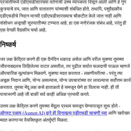
प्रजातींमध्ये एडीएचडीसारख्या वर्तनाची उच्च व्यापकता दिसून आली आणि हे गुण
कुत्र्याचे वय, जात आणि वातावरण यांच्याशी संबंधित होते. तथापि, पशुवैद्यकीय
एडीएचडीचे निदान मानवी एडीएचडीसारख्याच चौकटीत केले जात नाही आणि
संशोधन अजूनही सुरुवातीच्या टप्प्यात आहे. हा एक मनोरंजक संबंध आहे, परंतु ही
एक वेगळी वैद्यकीय चर्चा आहे.
निष्कर्ष
जर लक्ष केंद्रित करणे ही एक दैनंदिन धडपड असेल आणि वरील युक्त्या तुमच्या
जीवनाबद्दलच लिहिलेल्या वाटत असतील, तर पुढील सर्वात फलदायी पाऊल म्हणजे
औपचारिक मूल्यांकन मिळवणे. युक्त्या मदत करतात - लक्षणीयरीत्या - परंतु त्या
अचूक निदान आणि, योग्य असल्यास, योग्य उपचारांच्या वर लावल्यास सर्वोत्तम कार्य
करतात. तुमचा मेंदू लक्ष कसे हाताळतो हे समजून घेणे हा विलास नाही. ही ती
पायाभरणी आहे जी बाकी सर्व काही अधिक प्रभावी करते.
उत्तम लक्ष केंद्रित करणे तुमच्या मेंदूला प्रथम समजून घेण्यापासून सुरू होते -
ऑगस्ट एआय (August AI) द्वारे ही विनामूल्य एडीएचडी चाचणी घ्या
आणि खरोखर
मदत करणाऱ्या वैयक्तिकृत अंतर्दृष्टी मिळवा.