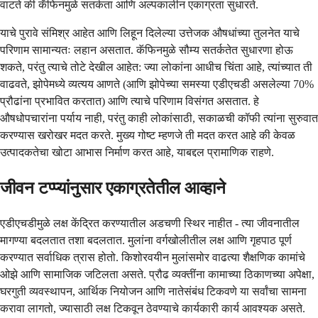
वाटते की कॅफिनमुळे सतर्कता आणि अल्पकालीन एकाग्रता सुधारते.
याचे पुरावे संमिश्र आहेत आणि लिहून दिलेल्या उत्तेजक औषधांच्या तुलनेत याचे
परिणाम सामान्यतः लहान असतात. कॅफिनमुळे सौम्य सतर्कतेत सुधारणा होऊ
शकते, परंतु त्याचे तोटे देखील आहेत: ज्या लोकांना आधीच चिंता आहे, त्यांच्यात ती
वाढवते, झोपेमध्ये व्यत्यय आणते (आणि झोपेच्या समस्या एडीएचडी असलेल्या 70%
प्रौढांना प्रभावित करतात) आणि त्याचे परिणाम विसंगत असतात. हे
औषधोपचारांना पर्याय नाही, परंतु काही लोकांसाठी, सकाळची कॉफी त्यांना सुरुवात
करण्यास खरोखर मदत करते. मुख्य गोष्ट म्हणजे ती मदत करत आहे की केवळ
उत्पादकतेचा खोटा आभास निर्माण करत आहे, याबद्दल प्रामाणिक राहणे.
जीवन टप्प्यांनुसार एकाग्रतेतील आव्हाने
एडीएचडीमुळे लक्ष केंद्रित करण्यातील अडचणी स्थिर नाहीत - त्या जीवनातील
मागण्या बदलतात तशा बदलतात. मुलांना वर्गखोलीतील लक्ष आणि गृहपाठ पूर्ण
करण्यात सर्वाधिक त्रास होतो. किशोरवयीन मुलांसमोर वाढत्या शैक्षणिक कामांचे
ओझे आणि सामाजिक जटिलता असते. प्रौढ व्यक्तींना कामाच्या ठिकाणच्या अपेक्षा,
घरगुती व्यवस्थापन, आर्थिक नियोजन आणि नातेसंबंध टिकवणे या सर्वांचा सामना
करावा लागतो, ज्यासाठी लक्ष टिकवून ठेवण्याचे कार्यकारी कार्य आवश्यक असते.