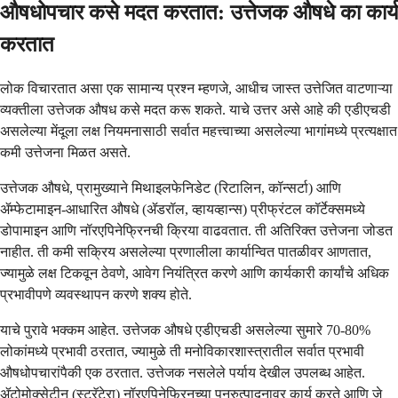
औषधोपचार कसे मदत करतात: उत्तेजक औषधे का कार्य
करतात
लोक विचारतात असा एक सामान्य प्रश्न म्हणजे, आधीच जास्त उत्तेजित वाटणाऱ्या
व्यक्तीला उत्तेजक औषध कसे मदत करू शकते. याचे उत्तर असे आहे की एडीएचडी
असलेल्या मेंदूला लक्ष नियमनासाठी सर्वात महत्त्वाच्या असलेल्या भागांमध्ये प्रत्यक्षात
कमी उत्तेजना मिळत असते.
उत्तेजक औषधे, प्रामुख्याने मिथाइलफेनिडेट (रिटालिन, कॉन्सर्टा) आणि
ॲम्फेटामाइन-आधारित औषधे (ॲडरॉल, व्हायव्हान्स) प्रीफ्रंटल कॉर्टेक्समध्ये
डोपामाइन आणि नॉरएपिनेफ्रिनची क्रिया वाढवतात. ती अतिरिक्त उत्तेजना जोडत
नाहीत. ती कमी सक्रिय असलेल्या प्रणालीला कार्यान्वित पातळीवर आणतात,
ज्यामुळे लक्ष टिकवून ठेवणे, आवेग नियंत्रित करणे आणि कार्यकारी कार्यांचे अधिक
प्रभावीपणे व्यवस्थापन करणे शक्य होते.
याचे पुरावे भक्कम आहेत. उत्तेजक औषधे एडीएचडी असलेल्या सुमारे 70-80%
लोकांमध्ये प्रभावी ठरतात, ज्यामुळे ती मनोविकारशास्त्रातील सर्वात प्रभावी
औषधोपचारांपैकी एक ठरतात. उत्तेजक नसलेले पर्याय देखील उपलब्ध आहेत.
ॲटोमोक्सेटीन (स्ट्रॅटेरा) नॉरएपिनेफ्रिनच्या पुनरुत्पादनावर कार्य करते आणि जे