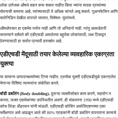
लोक उत्तेजक औषधे सहन करू शकत नाहीत किंवा ज्यांना मादक द्रव्यांच्या
सेवनाची समस्या आहे, त्यांच्यासाठी ते अधिक चांगले असू शकते. गुआनफेसिन आणि
क्लोनिडिन देखील वापरले जातात, विशेषतः मुलांमध्ये.
औषधोपचार हा एकमेव पर्याय नाही आणि तो अनिवार्य नाही. परंतु आकडेवारी
सातत्याने दर्शवते की एडीएचडी असलेल्या बहुतेक लोकांसाठी, लक्ष टिकवून
ठेवण्यासाठी हा सर्वात प्रभावी हस्तक्षेप आहे.
एडीएचडी मेंदूसाठी तयार केलेल्या व्यावहारिक एकाग्रता
युक्त्या
या सामान्य उत्पादनक्षमतेच्या टिप्स नाहीत. प्रत्येक युक्ती एडीएचडीमुळे एकाग्रतेत
येणाऱ्या विशिष्ट व्यत्ययांना संबोधित करते.
बॉडी डबलिंग (Body doubling).
दुसऱ्या व्यक्तीसोबत काम करणे, सहयोग न
करता, फक्त एकमेकांच्या उपस्थितीत असणे. ही संकल्पना 1996 मध्ये एडीएचडी
कोच लिंडा अँडरसन यांनी मांडली. एडीएचडी कोचिंग असोसिएशनच्या एका
सर्वेक्षणात असे आढळून आले की 80% ग्राहकांनी बॉडी डबलिंग वापरताना कामाचे