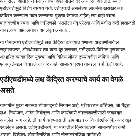
असे सल्ले आंतरिक नियंत्रणाच्या अशा पातळीवर आधारित असतात, ज्यात
एडीएचडीमुळे विशेष व्यत्यय येतो. एडीएचडी असलेल्या लोकांना खरोखर लक्ष
केंद्रित करण्यास मदत करणाऱ्या युक्त्या वेगळ्या आहेत; त्या बाह्य रचना,
वातावरणीय रचना आणि एडीएचडी असलेला मेंदू प्रेरणा आणि बक्षीस कसे हाताळतो
याबद्दलच्या आकलनावर अवलंबून असतात.
या पोस्टमध्ये एडीएचडीमुळे लक्ष केंद्रित करण्यात येणाऱ्या अडचणींमागील
न्यूरोसायन्स, औषधोपचार त्या कशा दूर करतात, एडीएचडी-विशिष्ट पुराव्यांवर
आधारित व्यावहारिक युक्त्या आणि विविध जीवन टप्प्यांवरील कॅफिन आणि
एकाग्रतेबद्दल विचारले जाणारे काही सामान्य प्रश्न याबद्दल चर्चा केली आहे.
एडीएचडीमध्ये लक्ष केंद्रित करण्याचे कार्य का वेगळे
असते
यामागील मुख्य समस्या डोपामाइनचे नियमन आहे. प्रीफ्रंटल कॉर्टेक्स, जो मेंदूचा
लक्ष, नियोजन, आवेग नियंत्रण आणि कार्यकारी स्मरणशक्तीसाठी जबाबदार
असलेला भाग आहे, तो कार्य करण्यासाठी डोपामाइन आणि नॉरएपिनेफ्रिनवर खूप
अवलंबून असतो. एडीएचडीमध्ये, या भागातील क्रियाकलाप सामान्यपेक्षा कमी
असतो, विशेषतः डोपामिनर्जिक आणि नॉरएड्रेनर्जिक मार्गांमध्ये.