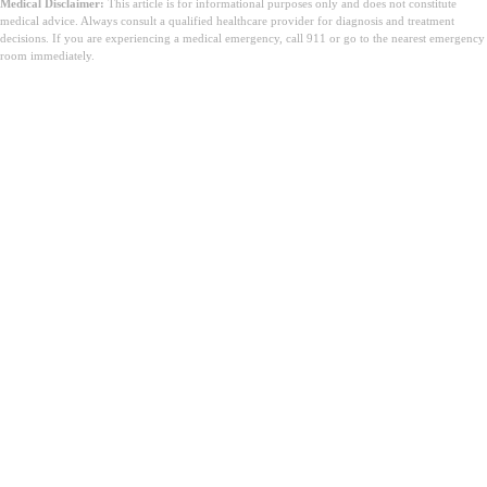
Medical Disclaimer:
This article is for informational purposes only and does not constitute
medical advice. Always consult a qualified healthcare provider for diagnosis and treatment
decisions. If you are experiencing a medical emergency, call 911 or go to the nearest emergency
room immediately.