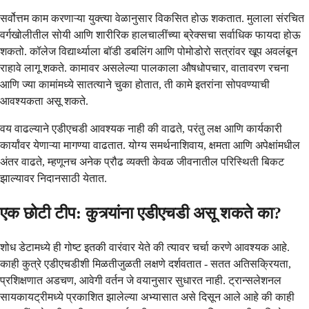
सर्वोत्तम काम करणाऱ्या युक्त्या वेळानुसार विकसित होऊ शकतात. मुलाला संरचित
वर्गखोलीतील सोयी आणि शारीरिक हालचालींच्या ब्रेक्सचा सर्वाधिक फायदा होऊ
शकतो. कॉलेज विद्यार्थ्याला बॉडी डबलिंग आणि पोमोडोरो सत्रांवर खूप अवलंबून
राहावे लागू शकते. कामावर असलेल्या पालकाला औषधोपचार, वातावरण रचना
आणि ज्या कामांमध्ये सातत्याने चुका होतात, ती कामे इतरांना सोपवण्याची
आवश्यकता असू शकते.
वय वाढल्याने एडीएचडी आवश्यक नाही की वाढते, परंतु लक्ष आणि कार्यकारी
कार्यांवर येणाऱ्या मागण्या वाढतात. योग्य समर्थनाशिवाय, क्षमता आणि अपेक्षांमधील
अंतर वाढते, म्हणूनच अनेक प्रौढ व्यक्ती केवळ जीवनातील परिस्थिती बिकट
झाल्यावर निदानसाठी येतात.
एक छोटी टीप: कुत्र्यांना एडीएचडी असू शकते का?
शोध डेटामध्ये ही गोष्ट इतकी वारंवार येते की त्यावर चर्चा करणे आवश्यक आहे.
काही कुत्रे एडीएचडीशी मिळतीजुळती लक्षणे दर्शवतात - सतत अतिसक्रियता,
प्रशिक्षणात अडचण, आवेगी वर्तन जे वयानुसार सुधारत नाही. ट्रान्सलेशनल
सायकायट्रीमध्ये प्रकाशित झालेल्या अभ्यासात असे दिसून आले आहे की काही