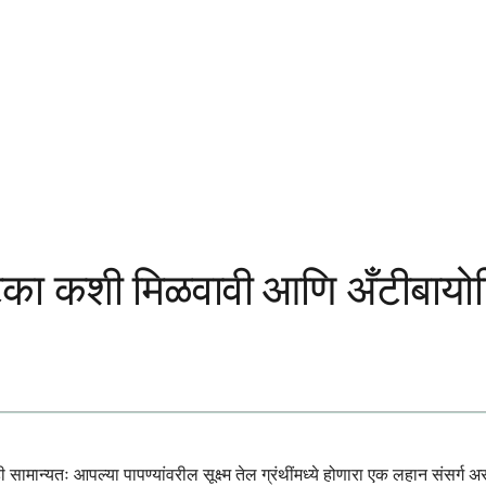
ुटका कशी मिळवावी आणि अँटीबायो
ान्यतः आपल्या पापण्यांवरील सूक्ष्म तेल ग्रंथींमध्ये होणारा एक लहान संसर्ग अस