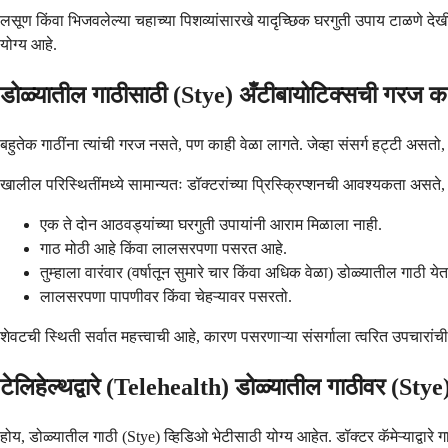
लसूण किंवा भिजवलेल्या चहाच्या पिशव्यांसारखे यादृच्छिक घरगुती उपाय टाळणे दे
योग्य आहे.
डोळ्यातील गाठीसाठी (Stye) अँटीबायोटिक्सची गरज क
बहुतेक गाठींना त्यांची गरज नसते, पण काही वेळा लागते. जेव्हा संसर्ग हट्टी असत
खालील परिस्थितींमध्ये सामान्यतः डॉक्टरांच्या प्रिस्क्रिप्शनची आवश्यकता असते,
एक ते दोन आठवड्यांच्या घरगुती उपायांनी आराम मिळाला नाही.
गाठ मोठी आहे किंवा लालसरपणा पसरत आहे.
तुम्हाला वारंवार (वर्षातून सुमारे चार किंवा अधिक वेळा) डोळ्यातील गाठी ये
लालसरपणा पापणीवर किंवा चेहऱ्यावर पसरतो.
शेवटची स्थिती सर्वात महत्त्वाची आहे, कारण पसरणाऱ्या संसर्गाला त्वरित उपचारा
टेलिहेल्थद्वारे (Telehealth) डोळ्यातील गाठीवर (S
होय, डोळ्यातील गाठी (Stye) व्हिडिओ भेटीसाठी योग्य आहेत. डॉक्टर कॅमेऱ्याद्वार