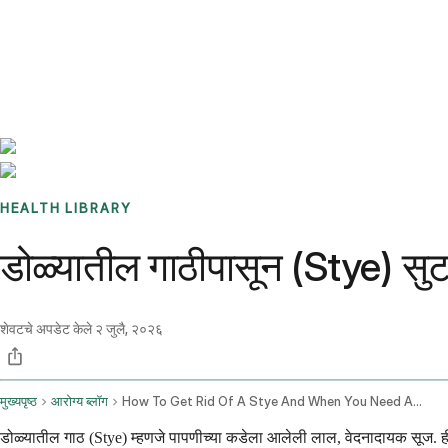
Benchmarks
Stories
FAQ
Sign up / Log in
HEALTH LIBRARY
डोळ्यातील गाठीपासून (Stye) स
शेवटचे अपडेट केले
२ जुलै, २०२६
मुख्यपृष्ठ
आरोग्य ब्लॉग
How To Get Rid Of A Stye And When You Need Antibiotics
डोळ्यातील गाठ (Stye) म्हणजे पापणीच्या कडेला आलेली लाल, वेदनादायक सूज. ही साम