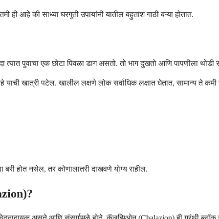
मी ही आहे की साध्या घरगुती उपायांनी यातील बहुतांश गाठी बऱ्या होतात.
कदा त्यात पुवाचा एक छोटा पिवळा डाग असतो. तो भाग दुखतो आणि पापणीला थोडी 
त आहे याची खात्री पटेल. खालील लक्षणे लोक सर्वाधिक लक्षात घेतात, सामान्य ते कमी
ंवा बरी होत नसेल, तर कोणालातरी दाखवणे योग्य राहील.
azion)?
वेदनादायक असते आणि संसर्गामुळे होते. कॅलझिओन (Chalazion) ही ग्रंथी ब्लॉक 