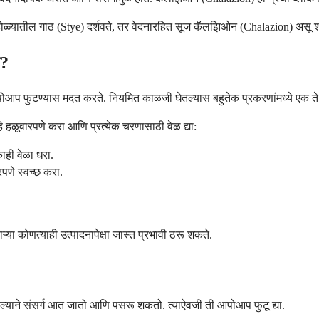
डोळ्यातील गाठ (Stye) दर्शवते, तर वेदनारहित सूज कॅलझिओन (Chalazion) असू
त?
पोआप फुटण्यास मदत करते. नियमित काळजी घेतल्यास बहुतेक प्रकरणांमध्ये एक ते
े हळूवारपणे करा आणि प्रत्येक चरणासाठी वेळ द्या:
ही वेळा धरा.
रपणे स्वच्छ करा.
्या कोणत्याही उत्पादनापेक्षा जास्त प्रभावी ठरू शकते.
बल्याने संसर्ग आत जातो आणि पसरू शकतो. त्याऐवजी ती आपोआप फुटू द्या.