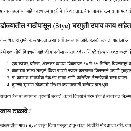
फरक महत्त्वाचा आहे कारण उपचारही वेगळे असतात. वेदनादायक सूज सामान्यतः 
डोळ्यातील गाठीपासून (Stye) घरगुती उपाय काय आहे
गरम शेक हा तुम्ही करू शकता असा सर्वोत्तम उपाय आहे. हलकी उष्णता गाठीला आ
येथे एक सोपी दिनचर्या आहे जी पापणीला आराम देते आणि बरे होण्यास मदत करते. ह
एक स्वच्छ, कोमट, ओलसर कापड डोळ्यावर १० ते १५ मिनिटे, दिवसातून का
बाळाच्या सौम्य शाम्पूने किंवा पापणी स्वच्छ करणाऱ्या क्लिनरने पापणी हळूवा
या काळात डोळ्यांचा मेकअप टाळा आणि कॉन्टॅक्ट लेन्सऐवजी चष्मा वापरा.
तुमच्या दुसऱ्या डोळ्याचे संरक्षण करण्यासाठी वारंवार हात धुवा.
सातत्य हेच या उपायांना प्रभावी बनवते. काही दिवसांचे गरम शेक हे बाजारात मिळणाऱ
काय टाळावे?
डोळ्यातील गाठ (Stye) दाबून किंवा फोडून टाकू नका, कितीही मोह झाला तरी. दा