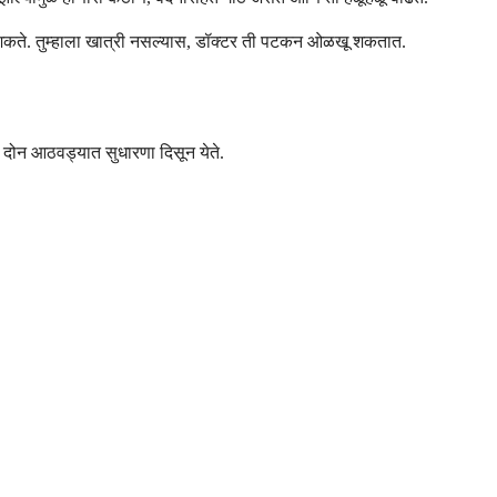
 शकते. तुम्हाला खात्री नसल्यास, डॉक्टर ती पटकन ओळखू शकतात.
 दोन आठवड्यात सुधारणा दिसून येते.