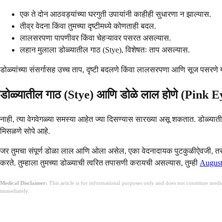
एक ते दोन आठवड्यांच्या घरगुती उपायांनी काहीही सुधारणा न झाल्यास.
तीव्र वेदना किंवा तुमच्या दृष्टीमध्ये कोणताही बदल.
लालसरपणा पापणीवर किंवा चेहऱ्यावर पसरत असल्यास.
लहान मुलाला डोळ्यातील गाठ (Stye), विशेषतः ताप असल्यास.
डोळ्यांच्या संसर्गासह उच्च ताप, दृष्टी बदलणे किंवा लालसरपणा आणि सूज पसरणे 
डोळ्यातील गाठ (Stye) आणि डोळे लाल होणे (Pink 
नाही, त्या वेगवेगळ्या समस्या आहेत ज्या दिसण्यास सारख्या असू शकतात. डोळ्यातील
मिसळणे सोपे आहे.
जर तुमचा संपूर्ण डोळा लाल आणि ओला असेल, एका वेदनादायक पुटकुळीऐवजी, त
करते. तुम्हाला तुमच्या डोळ्याची त्वरित तपासणी करायची असल्यास, तुम्ही
August
Medical Disclaimer:
This article is for informational purposes only and does not constitute med
immediately.