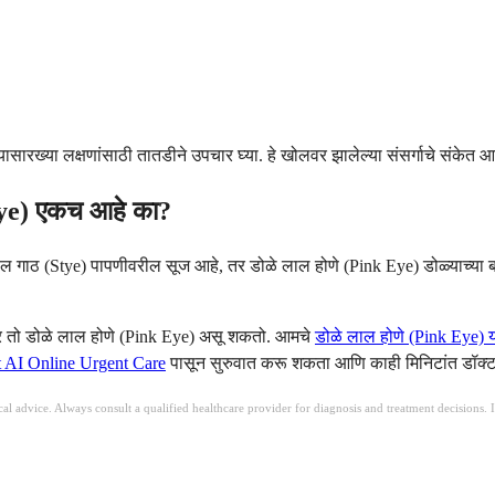
यासारख्या लक्षणांसाठी तातडीने उपचार घ्या. हे खोलवर झालेल्या संसर्गाचे संकेत
Eye) एकच आहे का?
 गाठ (Stye) पापणीवरील सूज आहे, तर डोळे लाल होणे (Pink Eye) डोळ्याच्या बाह्य 
र तो डोळे लाल होणे (Pink Eye) असू शकतो. आमचे
डोळे लाल होणे (Pink Eye) य
 AI Online Urgent Care
पासून सुरुवात करू शकता आणि काही मिनिटांत डॉक्ट
ical advice. Always consult a qualified healthcare provider for diagnosis and treatment decisions