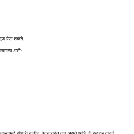
सूज येऊ शकते.
 सामान्य अशी:
झाल्यामुळे होणारी कठीण, वेदनारहित गाठ असते आणि ती हळूहळू वाढते.