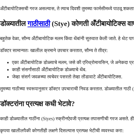
अँटीबायोटिक्सची गरज असल्यास, ते त्याच दिवशी तुमच्या फार्मसीमध्ये पाठवू शकतात
डोळ्यातील
गाठीसाठी
(Stye) कोणती अँटीबायोटिक्स व
बहुतेक वेळा, सौम्य अँटीबायोटिक मलम किंवा थेंबांनी सुरुवात केली जाते. हे थेट
डॉक्टर सामान्यतः खालील क्रमाने उपचार करतात, सौम्य ते तीव्र:
एका अँटीबायोटिक डोळ्याचे मलम, जसे की एरिथ्रोमायसिन, जे अनेकदा प्र
काही संसर्गांसाठी अँटीबायोटिक डोळ्याचे थेंब.
जेव्हा संसर्ग जवळच्या त्वचेवर पसरतो तेव्हा तोंडावाटे अँटीबायोटिक्स.
तुमच्या गाठीच्या स्वरूपानुसार डॉक्टर उपचाराची निवड करतात. डोळ्यातील गाठी (S
डॉक्टरांना प्रत्यक्ष कधी भेटावे?
काही डोळ्यातील गाठींना (Styes) स्क्रीनऐवजी प्रत्यक्ष तपासणीची गरज असते. ही प्
कृपया खालीलपैकी कोणतीही लक्षणे दिसल्यास प्रत्यक्ष भेटीची व्यवस्था करा: