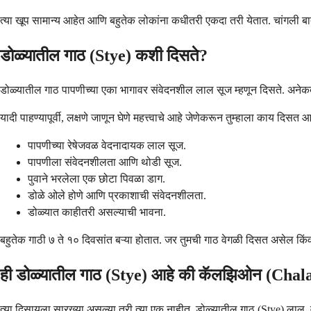
त्या खूप सामान्य आहेत आणि बहुतेक लोकांना कधीतरी एकदा तरी येतात. चांगली बात
डोळ्यातील गाठ (Stye) कशी दिसते?
डोळ्यातील गाठ पापणीच्या एका भागावर संवेदनशील लाल सूज म्हणून दिसते. अने
यादी पाहण्यापूर्वी, लक्षणे जाणून घेणे महत्त्वाचे आहे जेणेकरून तुम्हाला काय दिस
पापणीच्या रेषेजवळ वेदनादायक लाल सूज.
पापणीला संवेदनशीलता आणि थोडी सूज.
पुवाने भरलेला एक छोटा पिवळा डाग.
डोळे ओले होणे आणि प्रकाशाची संवेदनशीलता.
डोळ्यात काहीतरी असल्याची भावना.
बहुतेक गाठी ७ ते १० दिवसांत बऱ्या होतात. जर तुमची गाठ वेगळी दिसत असेल कि
ही डोळ्यातील गाठ (Stye) आहे की कॅलझिओन (Chal
त्या दिसायला सारख्या असल्या तरी त्या एक नाहीत. डोळ्यातील गाठ (Stye) लाल, 