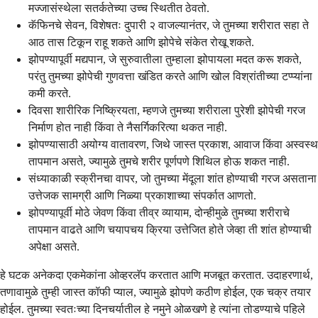
मज्जासंस्थेला सतर्कतेच्या उच्च स्थितीत ठेवतो.
कॅफिनचे सेवन, विशेषतः दुपारी २ वाजल्यानंतर, जे तुमच्या शरीरात सहा ते
आठ तास टिकून राहू शकते आणि झोपेचे संकेत रोखू शकते.
झोपण्यापूर्वी मद्यपान, जे सुरुवातीला तुम्हाला झोपायला मदत करू शकते,
परंतु तुमच्या झोपेची गुणवत्ता खंडित करते आणि खोल विश्रांतीच्या टप्प्यांना
कमी करते.
दिवसा शारीरिक निष्क्रियता, म्हणजे तुमच्या शरीराला पुरेशी झोपेची गरज
निर्माण होत नाही किंवा ते नैसर्गिकरित्या थकत नाही.
झोपण्यासाठी अयोग्य वातावरण, जिथे जास्त प्रकाश, आवाज किंवा अस्वस्थ
तापमान असते, ज्यामुळे तुमचे शरीर पूर्णपणे शिथिल होऊ शकत नाही.
संध्याकाळी स्क्रीनचा वापर, जो तुमच्या मेंदूला शांत होण्याची गरज असताना
उत्तेजक सामग्री आणि निळ्या प्रकाशाच्या संपर्कात आणतो.
झोपण्यापूर्वी मोठे जेवण किंवा तीव्र व्यायाम, दोन्हीमुळे तुमच्या शरीराचे
तापमान वाढते आणि चयापचय क्रिया उत्तेजित होते जेव्हा ती शांत होण्याची
अपेक्षा असते.
हे घटक अनेकदा एकमेकांना ओव्हरलॅप करतात आणि मजबूत करतात. उदाहरणार्थ,
तणावामुळे तुम्ही जास्त कॉफी प्याल, ज्यामुळे झोपणे कठीण होईल, एक चक्र तयार
होईल. तुमच्या स्वतःच्या दिनचर्यातील हे नमुने ओळखणे हे त्यांना तोडण्याचे पहिले