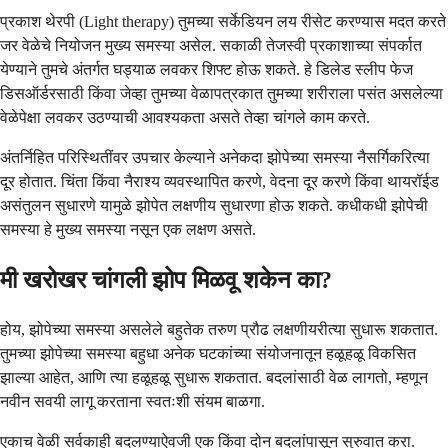
प्रकाश थेरपी (Light therapy) तुमच्या सर्केडियन लय रीसेट करण्यास मदत करते
जर वेळेचे नियोजन मुख्य समस्या असेल. सकाळी तेजस्वी प्रकाशाच्या संपर्कात
येण्याने तुमचे अंतर्गत घड्याळ लवकर शिफ्ट होऊ शकते. हे डिलेड स्लीप फेज
डिसऑर्डरसाठी किंवा जेव्हा तुमच्या वेळापत्रकात तुमच्या शरीराला पसंत असलेल्या
वेळेपेक्षा लवकर उठण्याची आवश्यकता असते तेव्हा चांगले काम करते.
अंतर्निहित परिस्थितींवर उपचार केल्याने अनेकदा झोपेच्या समस्या नैसर्गिकरित्या
दूर होतात. चिंता किंवा नैराश्य व्यवस्थापित करणे, वेदना दूर करणे किंवा थायरॉईड
असंतुलन सुधारणे यामुळे झोपेत लक्षणीय सुधारणा होऊ शकते. कधीकधी झोपेची
समस्या हे मुख्य समस्या नसून एक लक्षण असते.
मी खरोखर चांगली झोप मिळवू शकेन का?
होय, झोपेच्या समस्या असलेले बहुतेक तरुण प्रौढ लक्षणीयरीत्या सुधारू शकतात.
तुमच्या झोपेच्या समस्या बहुधा अनेक घटकांच्या संयोजनातून हळूहळू विकसित
झाल्या आहेत, आणि त्या हळूहळू सुधारू शकतात. बदलांसाठी वेळ लागतो, म्हणून
नवीन सवयी लागू करताना स्वतःशी संयम बाळगा.
एकाच वेळी सर्वकाही बदलण्याऐवजी एक किंवा दोन बदलांपासून सुरुवात करा.