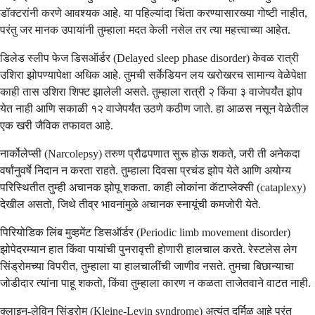
डॉक्टरांनी करणे आवश्यक आहे. या पहिल्यांदा चिंता करण्यासारख्या गोष्टी नाहीत,
परंतु जर मानक उपायांनी तुम्हाला मदत केली नसेल तर त्या महत्त्वाच्या आहेत.
डिलेड स्लीप फेज डिसऑर्डर (Delayed sleep phase disorder) केवळ रात्री
उशिरा झोपण्यापेक्षा अधिक आहे. तुमची सर्केडियन लय खरोखरच सामान्य वेळेपेक्षा
काही तास उशिरा शिफ्ट झालेली असते. तुम्हाला रात्री २ किंवा ३ वाजेपर्यंत झोप
येत नाही आणि सकाळी १२ वाजेपर्यंत उठणे कठीण जाते. हा आळस नसून वेळेतील
एक खरी जैविक तफावत आहे.
नार्कोलेप्सी (Narcolepsy) तरुण प्रौढपणात सुरू होऊ शकते, जरी ती अनेकदा
वर्षांनुवर्षे निदान न करता राहते. तुम्हाला दिवसा प्रचंड झोप येते आणि अयोग्य
परिस्थितीत तुम्ही अचानक झोपू शकता. काही लोकांना कॅटाप्लेक्सी (cataplexy)
देखील असतो, जिथे तीव्र भावनांमुळे अचानक स्नायूंची कमजोरी येते.
पिरियोडिक लिंब मुव्हमेंट डिसऑर्डर (Periodic limb movement disorder)
झोपेदरम्यान हात किंवा पायांची पुनरावृत्ती होणारी हालचाल करते. रेस्टलेस लेग
सिंड्रोमच्या विपरीत, तुम्हाला या हालचालींची जाणीव नसते. तुमचा बिछान्याचा
जोडीदार त्यांना पाहू शकतो, किंवा तुम्हाला कारण न कळता ताजेतवाने वाटत नाही.
क्लाइन-लेविन सिंड्रोम (Kleine-Levin syndrome) अत्यंत दुर्मिळ आहे परंतु