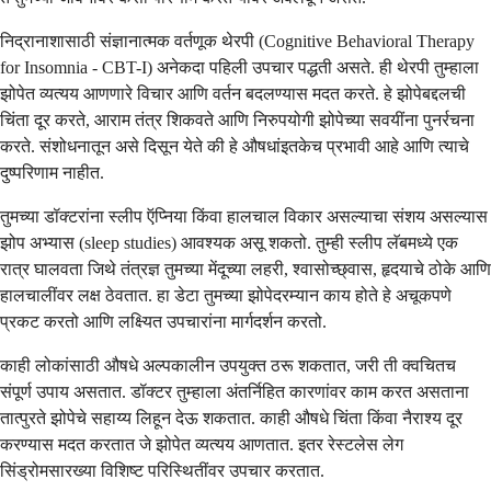
निद्रानाशासाठी संज्ञानात्मक वर्तणूक थेरपी (Cognitive Behavioral Therapy
for Insomnia - CBT-I) अनेकदा पहिली उपचार पद्धती असते. ही थेरपी तुम्हाला
झोपेत व्यत्यय आणणारे विचार आणि वर्तन बदलण्यास मदत करते. हे झोपेबद्दलची
चिंता दूर करते, आराम तंत्र शिकवते आणि निरुपयोगी झोपेच्या सवयींना पुनर्रचना
करते. संशोधनातून असे दिसून येते की हे औषधांइतकेच प्रभावी आहे आणि त्याचे
दुष्परिणाम नाहीत.
तुमच्या डॉक्टरांना स्लीप ऍप्निया किंवा हालचाल विकार असल्याचा संशय असल्यास
झोप अभ्यास (sleep studies) आवश्यक असू शकतो. तुम्ही स्लीप लॅबमध्ये एक
रात्र घालवता जिथे तंत्रज्ञ तुमच्या मेंदूच्या लहरी, श्वासोच्छ्वास, हृदयाचे ठोके आणि
हालचालींवर लक्ष ठेवतात. हा डेटा तुमच्या झोपेदरम्यान काय होते हे अचूकपणे
प्रकट करतो आणि लक्ष्यित उपचारांना मार्गदर्शन करतो.
काही लोकांसाठी औषधे अल्पकालीन उपयुक्त ठरू शकतात, जरी ती क्वचितच
संपूर्ण उपाय असतात. डॉक्टर तुम्हाला अंतर्निहित कारणांवर काम करत असताना
तात्पुरते झोपेचे सहाय्य लिहून देऊ शकतात. काही औषधे चिंता किंवा नैराश्य दूर
करण्यास मदत करतात जे झोपेत व्यत्यय आणतात. इतर रेस्टलेस लेग
सिंड्रोमसारख्या विशिष्ट परिस्थितींवर उपचार करतात.