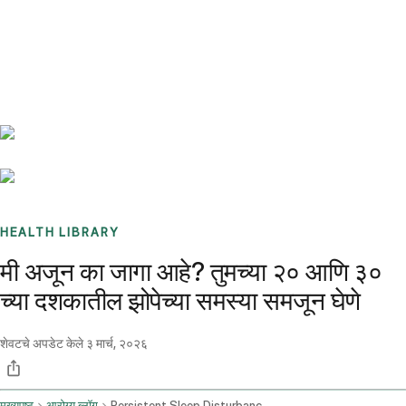
Benchmarks
Stories
FAQ
Sign up / Log in
HEALTH LIBRARY
मी अजून का जागा आहे? तुमच्या २० आणि ३०
च्या दशकातील झोपेच्या समस्या समजून घेणे
शेवटचे अपडेट केले
३ मार्च, २०२६
मुख्यपृष्ठ
आरोग्य ब्लॉग
Persistent Sleep Disturbances In Young Adults Causes And Solutions