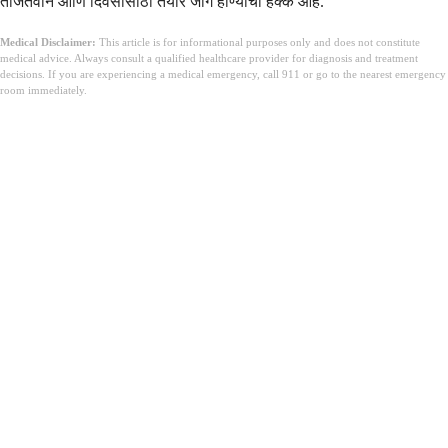
ताजेतवाने आणि दिवसासाठी तयार जागे होण्याचा हक्क आहे.
Medical Disclaimer:
This article is for informational purposes only and does not constitute
medical advice. Always consult a qualified healthcare provider for diagnosis and treatment
decisions. If you are experiencing a medical emergency, call 911 or go to the nearest emergency
room immediately.