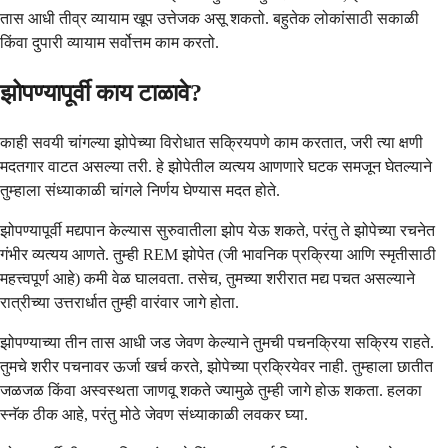
तास आधी तीव्र व्यायाम खूप उत्तेजक असू शकतो. बहुतेक लोकांसाठी सकाळी
किंवा दुपारी व्यायाम सर्वोत्तम काम करतो.
झोपण्यापूर्वी काय टाळावे?
काही सवयी चांगल्या झोपेच्या विरोधात सक्रियपणे काम करतात, जरी त्या क्षणी
मदतगार वाटत असल्या तरी. हे झोपेतील व्यत्यय आणणारे घटक समजून घेतल्याने
तुम्हाला संध्याकाळी चांगले निर्णय घेण्यास मदत होते.
झोपण्यापूर्वी मद्यपान केल्यास सुरुवातीला झोप येऊ शकते, परंतु ते झोपेच्या रचनेत
गंभीर व्यत्यय आणते. तुम्ही REM झोपेत (जी भावनिक प्रक्रिया आणि स्मृतीसाठी
महत्त्वपूर्ण आहे) कमी वेळ घालवता. तसेच, तुमच्या शरीरात मद्य पचत असल्याने
रात्रीच्या उत्तरार्धात तुम्ही वारंवार जागे होता.
झोपण्याच्या तीन तास आधी जड जेवण केल्याने तुमची पचनक्रिया सक्रिय राहते.
तुमचे शरीर पचनावर ऊर्जा खर्च करते, झोपेच्या प्रक्रियेवर नाही. तुम्हाला छातीत
जळजळ किंवा अस्वस्थता जाणवू शकते ज्यामुळे तुम्ही जागे होऊ शकता. हलका
स्नॅक ठीक आहे, परंतु मोठे जेवण संध्याकाळी लवकर घ्या.