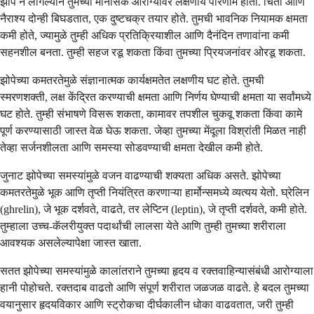
झोप न लागल्याने तुमच्या मानसिक आरोग्यावर लक्षणीय परिणाम होतो. चिंता आणि
नैराश्य दोन्ही बिघडतात, एक दुष्टचक्र तयार होते. तुमची भावनिक नियामक क्षमता
कमी होते, ज्यामुळे तुम्ही अधिक प्रतिक्रियाशील आणि दैनंदिन तणावांना कमी
सहनशील बनता. तुम्ही सहज रडू शकता किंवा तुमच्या प्रियजनांवर ओरडू शकता.
झोपेच्या कमतरतेमुळे संज्ञानात्मक कार्यक्षमतेत लक्षणीय घट होते. तुमची
स्मरणशक्ती, लक्ष केंद्रित करण्याची क्षमता आणि निर्णय घेण्याची क्षमता या सर्वांमध्ये
घट होते. तुम्ही संभाषणे विसरू शकता, कामावर तपशील चुकवू शकता किंवा कामे
पूर्ण करण्यासाठी जास्त वेळ घेऊ शकता. जेव्हा तुमच्या मेंदूला विश्रांती मिळत नाही
तेव्हा सर्जनशीलता आणि समस्या सोडवण्याची क्षमता देखील कमी होते.
जुनाट झोपेच्या समस्यांमुळे वजन वाढण्याची शक्यता अधिक असते. झोपेच्या
कमतरतेमुळे भूक आणि तृप्ती नियंत्रित करणाऱ्या हार्मोन्समध्ये व्यत्यय येतो. घ्रेलिन
(ghrelin), जे भूक दर्शवते, वाढते, तर लेप्टिन (leptin), जे तृप्ती दर्शवते, कमी होते.
तुम्हाला उच्च-कॅलरीयुक्त पदार्थांची लालसा येते आणि तुम्ही तुमच्या शरीराला
आवश्यक असलेल्यापेक्षा जास्त खाता.
सतत झोपेच्या समस्यांमुळे कालांतराने तुमच्या हृदय व रक्तवाहिन्यासंबंधी आरोग्याला
हानी पोहोचते. रक्तदाब वाढतो आणि संपूर्ण शरीरात जळजळ वाढते. हे बदल तुमच्या
वयानुसार हृदयविकार आणि स्ट्रोकचा दीर्घकालीन धोका वाढवतात, जरी तुम्ही