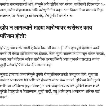
उल्लेख करण्यासारखे आहे. यामुळे अति झोपेचे भाग येतात, कधीकधी दिवसातून २०
तास, तसेच संज्ञानात्मक आणि वर्तणुकीतील बदल. भाग दिवस किंवा आठवडे टिकू
शकतात, आणि मग पुढचा भाग येईपर्यंत पूर्णपणे बरे होतात.
झोप न लागल्याने माझ्या आरोग्यावर खरोखर काय
परिणाम होतो?
झोप तुमच्या शरीरासाठी ऐच्छिक विलासी वेळ नाही. ती महत्त्वपूर्ण देखभाल कार्ये
करते जी केवळ झोपेदरम्यानच होतात. जेव्हा तुम्ही सातत्याने यापासून वंचित राहता,
तेव्हा त्याचे परिणाम अनेक शारीरिक प्रणालींमध्ये अशा प्रकारे पसरतात ज्यांना
तुम्ही लगेच झोपेची जोड देऊ शकत नाही.
जुनाट झोपेच्या कमतरतेमुळे तुमची रोगप्रतिकारशक्ती कमकुवत होते. तुम्हाला
वारंवार आजारपण येते आणि बरे होण्यास जास्त वेळ लागतो. झोपेच्या वेळी तुमचे
शरीर सायटोकिन्स (cytokines) नावाचे संक्रमण-लढणारे प्रथिने तयार करते.
पुरेशी विश्रांती न मिळाल्यास, तुम्ही सर्दी, फ्लू आणि इतर आजारांना अधिक बळी
पडता.