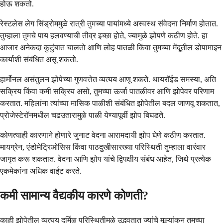
होऊ शकतो.
रेस्टलेस लेग सिंड्रोममुळे रात्री तुमच्या पायांमध्ये अस्वस्थ संवेदना निर्माण होतात.
तुम्हाला तुमचे पाय हलवण्याची तीव्र इच्छा होते, ज्यामुळे झोपणे कठीण होते. हा
आजार अनेकदा कुटुंबात चालतो आणि लोह पातळी किंवा तुमच्या मेंदूतील डोपामाइन
कार्याशी संबंधित असू शकतो.
हार्मोनल असंतुलन झोपेच्या गुणवत्तेत व्यत्यय आणू शकते. थायरॉईड समस्या, अति
सक्रिय किंवा कमी सक्रिय असो, तुमच्या ऊर्जा पातळीवर आणि झोपेवर परिणाम
करतात. महिलांना त्यांच्या मासिक पाळीशी संबंधित झोपेतील बदल जाणवू शकतात,
प्रोजेस्टेरॉनमधील चढउतारामुळे पाळी येण्यापूर्वी झोप बिघडते.
कोणत्याही कारणाने होणारे जुनाट वेदना आरामदायी झोप घेणे कठीण करतात.
मायग्रेन, एंडोमेट्रिओसिस किंवा पाठदुखीसारख्या परिस्थिती तुम्हाला वारंवार
जागृत करू शकतात. वेदना आणि झोप यांचे द्विपक्षीय संबंध आहेत, जिथे प्रत्येक
एकमेकांना अधिक वाईट करते.
कमी सामान्य वैद्यकीय कारणे कोणती?
काही झोपेतील व्यत्यय दुर्मिळ परिस्थितीमुळे उद्भवतात ज्यांचे मूल्यांकन तुमच्या