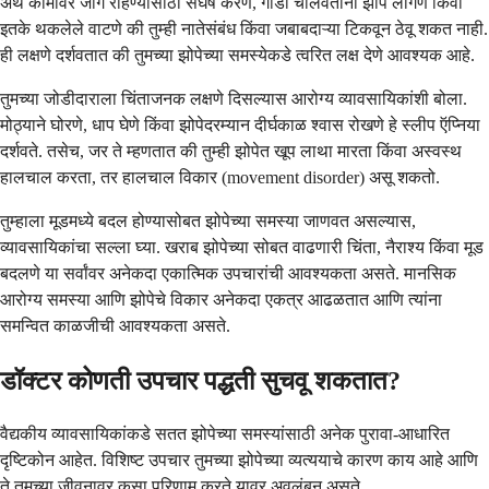
अर्थ कामावर जागे राहण्यासाठी संघर्ष करणे, गाडी चालवताना झोप लागणे किंवा
इतके थकलेले वाटणे की तुम्ही नातेसंबंध किंवा जबाबदाऱ्या टिकवून ठेवू शकत नाही.
ही लक्षणे दर्शवतात की तुमच्या झोपेच्या समस्येकडे त्वरित लक्ष देणे आवश्यक आहे.
तुमच्या जोडीदाराला चिंताजनक लक्षणे दिसल्यास आरोग्य व्यावसायिकांशी बोला.
मोठ्याने घोरणे, धाप घेणे किंवा झोपेदरम्यान दीर्घकाळ श्वास रोखणे हे स्लीप ऍप्निया
दर्शवते. तसेच, जर ते म्हणतात की तुम्ही झोपेत खूप लाथा मारता किंवा अस्वस्थ
हालचाल करता, तर हालचाल विकार (movement disorder) असू शकतो.
तुम्हाला मूडमध्ये बदल होण्यासोबत झोपेच्या समस्या जाणवत असल्यास,
व्यावसायिकांचा सल्ला घ्या. खराब झोपेच्या सोबत वाढणारी चिंता, नैराश्य किंवा मूड
बदलणे या सर्वांवर अनेकदा एकात्मिक उपचारांची आवश्यकता असते. मानसिक
आरोग्य समस्या आणि झोपेचे विकार अनेकदा एकत्र आढळतात आणि त्यांना
समन्वित काळजीची आवश्यकता असते.
डॉक्टर कोणती उपचार पद्धती सुचवू शकतात?
वैद्यकीय व्यावसायिकांकडे सतत झोपेच्या समस्यांसाठी अनेक पुरावा-आधारित
दृष्टिकोन आहेत. विशिष्ट उपचार तुमच्या झोपेच्या व्यत्ययाचे कारण काय आहे आणि
ते तुमच्या जीवनावर कसा परिणाम करते यावर अवलंबून असते.