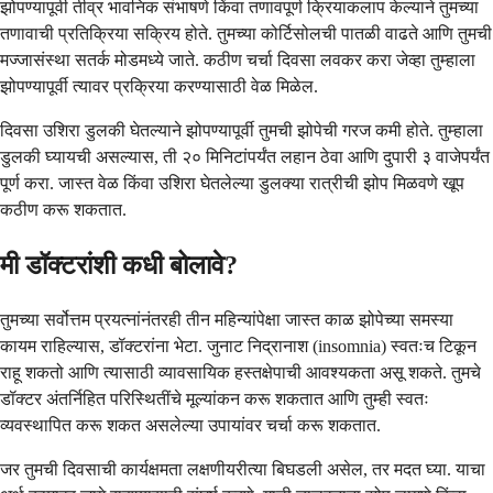
झोपण्यापूर्वी तीव्र भावनिक संभाषणे किंवा तणावपूर्ण क्रियाकलाप केल्याने तुमच्या
तणावाची प्रतिक्रिया सक्रिय होते. तुमच्या कोर्टिसोलची पातळी वाढते आणि तुमची
मज्जासंस्था सतर्क मोडमध्ये जाते. कठीण चर्चा दिवसा लवकर करा जेव्हा तुम्हाला
झोपण्यापूर्वी त्यावर प्रक्रिया करण्यासाठी वेळ मिळेल.
दिवसा उशिरा डुलकी घेतल्याने झोपण्यापूर्वी तुमची झोपेची गरज कमी होते. तुम्हाला
डुलकी घ्यायची असल्यास, ती २० मिनिटांपर्यंत लहान ठेवा आणि दुपारी ३ वाजेपर्यंत
पूर्ण करा. जास्त वेळ किंवा उशिरा घेतलेल्या डुलक्या रात्रीची झोप मिळवणे खूप
कठीण करू शकतात.
मी डॉक्टरांशी कधी बोलावे?
तुमच्या सर्वोत्तम प्रयत्नांनंतरही तीन महिन्यांपेक्षा जास्त काळ झोपेच्या समस्या
कायम राहिल्यास, डॉक्टरांना भेटा. जुनाट निद्रानाश (insomnia) स्वतःच टिकून
राहू शकतो आणि त्यासाठी व्यावसायिक हस्तक्षेपाची आवश्यकता असू शकते. तुमचे
डॉक्टर अंतर्निहित परिस्थितींचे मूल्यांकन करू शकतात आणि तुम्ही स्वतः
व्यवस्थापित करू शकत असलेल्या उपायांवर चर्चा करू शकतात.
जर तुमची दिवसाची कार्यक्षमता लक्षणीयरीत्या बिघडली असेल, तर मदत घ्या. याचा