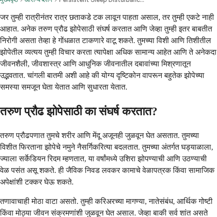
जर तुम्ही रात्रीनंतर रात्र छताकडे टक लावून पाहता असाल, तर तुम्ही एकटे नाही
आहात. अनेक तरुण प्रौढ झोपेसाठी संघर्ष करतात आणि जेव्हा तुम्ही इतर बाबतीत
निरोगी असता तेव्हा हे गोंधळात टाकणारे वाटू शकते. तुमच्या विशी आणि तिशीतील
झोपेतील व्यत्यय तुम्ही विचार करता त्यापेक्षा अधिक सामान्य आहेत आणि ते अनेकदा
जीवनशैली, जीवशास्त्र आणि आधुनिक जीवनातील दबावांच्या मिश्रणातून
उद्भवतात. चांगली बातमी अशी आहे की योग्य दृष्टिकोन वापरून बहुतेक झोपेच्या
समस्या समजून घेता येतात आणि सुधारता येतात.
तरुण प्रौढ झोपेसाठी का संघर्ष करतात?
तरुण प्रौढपणात तुमचे शरीर आणि मेंदू अजूनही जुळवून घेत असतात. तुमच्या
विशीत फिरताना झोपेचे नमुने नैसर्गिकरित्या बदलतात. तुमच्या अंतर्गत घड्याळाला,
ज्याला सर्केडियन रिदम म्हणतात, या वर्षांमध्ये उशिरा झोपण्याची आणि उठण्याची
वेळ पसंत असू शकते. ही जैविक निवड लवकर कामाचे वेळापत्रक किंवा सामाजिक
अपेक्षांशी टक्कर घेऊ शकते.
तणावाचाही मोठा वाटा असतो. तुम्ही करिअरच्या मागण्या, नातेसंबंध, आर्थिक गोष्टी
किंवा मोठ्या जीवन संक्रमणांशी जुळवून घेत असाल. जेव्हा बाकी सर्व शांत असते