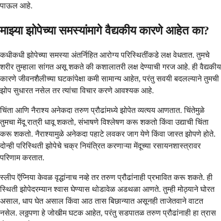
पाऊल आहे.
माझ्या झोपेच्या समस्यांमागे वैद्यकीय कारणे आहेत का?
कधीकधी झोपेच्या समस्या अंतर्निहित आरोग्य परिस्थितींकडे लक्ष वेधतात. तुमचे
शरीर तुम्हाला सांगत असू शकते की कशालातरी लक्ष देण्याची गरज आहे. ही वैद्यकीय
कारणे जीवनशैलीच्या घटकांपेक्षा कमी सामान्य आहेत, परंतु सवयी बदलल्याने तुमची
झोप सुधारत नसेल तर त्यांचा विचार करणे आवश्यक आहे.
चिंता आणि नैराश्य अनेकदा तरुण प्रौढांमध्ये झोपेत व्यत्यय आणतात. चिंतेमुळे
तुमचा मेंदू रात्री धावू शकतो, संभाषणे विश्लेषण करू शकतो किंवा उद्याची चिंता
करू शकतो. नैराश्यामुळे अनेकदा पहाटे लवकर जाग येणे किंवा जास्त झोपणे होते.
दोन्ही परिस्थिती झोपेचे चक्र नियंत्रित करणाऱ्या मेंदूच्या रसायनशास्त्रावर
परिणाम करतात.
स्लीप ऍप्निया केवळ वृद्धांनाच नव्हे तर तरुण प्रौढांनाही प्रभावित करू शकते. ही
स्थिती झोपेदरम्यान श्वास घेण्यास थोडावेळ अडथळा आणते. तुम्ही मोठ्याने घोरत
असाल, धाप घेत असाल किंवा आठ तास बिछान्यात असूनही ताजेतवाने वाटत
नसेल. लठ्ठपणा हे जोखीम घटक आहेत, परंतु सडपातळ तरुण प्रौढांनाही हा त्रास