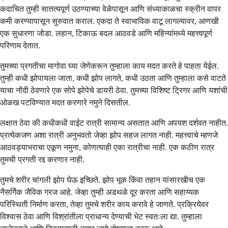
कदाचित तुम्ही सातत्यपूर्ण उठण्याच्या वेळेपासून आणि संध्याकाळचा स्क्रीन वापर
कमी करण्यापासून सुरुवात कराल. एकदा ते स्वाभाविक वाटू लागल्यावर, आणखी
एक सुधारणा जोडा. लहान, टिकाऊ बदल आठवडे आणि महिन्यांमध्ये महत्त्वपूर्ण
परिणाम देतात.
तुमच्या प्रगतीचा मागोवा घ्या जेणेकरून तुम्हाला काय मदत करते हे पाहता येईल.
तुम्ही कधी झोपायला जाता, कधी झोप लागते, कधी उठता आणि तुम्हाला कसे वाटते
याचा नोंदी ठेवणारे एक सोपे झोपेचे डायरी ठेवा. तुमच्या विशिष्ट ट्रिगर आणि यशांची
ओळख पटविण्यात मदत करणारे नमुने दिसतील.
लक्षात ठेवा की कधीकधी वाईट रात्री सामान्य असतात आणि अपयश दर्शवत नाहीत.
प्रत्येकजण अशा रात्री अनुभवतो जेव्हा झोप सहज लागत नाही. महत्त्वाचे म्हणजे
आठवड्याभराचा एकूण नमुना, कोणत्याही एका रात्रीचा नाही. एक कठीण रात्र
तुमची प्रगती रद्द करणार नाही.
तुमचे शरीर चांगली झोप घेऊ इच्छिते. झोप भूक किंवा तहान यांसारखीच एक
नैसर्गिक जैविक गरज आहे. जेव्हा तुम्ही अडथळे दूर करता आणि सहाय्यक
परिस्थिती निर्माण करता, तेव्हा तुमचे शरीर काय करावे हे जाणते. प्रक्रियेवर
विश्वास ठेवा आणि विश्रांतीला प्राधान्य देण्याची भेट स्वतःला द्या. तुम्हाला