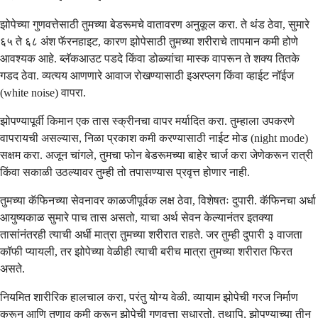
झोपेच्या गुणवत्तेसाठी तुमच्या बेडरूमचे वातावरण अनुकूल करा. ते थंड ठेवा, सुमारे
६५ ते ६८ अंश फॅरनहाइट, कारण झोपेसाठी तुमच्या शरीराचे तापमान कमी होणे
आवश्यक आहे. ब्लॅकआउट पडदे किंवा डोळ्यांचा मास्क वापरून ते शक्य तितके
गडद ठेवा. व्यत्यय आणणारे आवाज रोखण्यासाठी इअरप्लग किंवा व्हाईट नॉईज
(white noise) वापरा.
झोपण्यापूर्वी किमान एक तास स्क्रीनचा वापर मर्यादित करा. तुम्हाला उपकरणे
वापरायची असल्यास, निळा प्रकाश कमी करण्यासाठी नाईट मोड (night mode)
सक्षम करा. अजून चांगले, तुमचा फोन बेडरूमच्या बाहेर चार्ज करा जेणेकरून रात्री
किंवा सकाळी उठल्यावर तुम्ही तो तपासण्यास प्रवृत्त होणार नाही.
तुमच्या कॅफिनच्या सेवनावर काळजीपूर्वक लक्ष ठेवा, विशेषतः दुपारी. कॅफिनचा अर्धा
आयुष्यकाळ सुमारे पाच तास असतो, याचा अर्थ सेवन केल्यानंतर इतक्या
तासांनंतरही त्याची अर्धी मात्रा तुमच्या शरीरात राहते. जर तुम्ही दुपारी ३ वाजता
कॉफी प्यायली, तर झोपेच्या वेळीही त्याची बरीच मात्रा तुमच्या शरीरात फिरत
असते.
नियमित शारीरिक हालचाल करा, परंतु योग्य वेळी. व्यायाम झोपेची गरज निर्माण
करून आणि तणाव कमी करून झोपेची गुणवत्ता सुधारतो. तथापि, झोपण्याच्या तीन