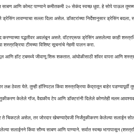
चे हात साबण आणि कोमट पाण्याने कमीतकमी २० सेकंद स्वच्छ धुवा. हे सोपे पाऊल तुमच्या
े ड्रेसिंग लावण्याचा सल्ला दिला असेल. डॉक्टरांच्या निर्देशानुसार ड्रेसिंग बदला
द करण्याच्या पद्धतीवर अवलंबून असते. वॉटरप्रूफ ड्रेसिंग असलेल्या काही शस्त्
ा शस्त्रक्रिया टीमच्या विशिष्ट सूचनांचे नेहमी पालन करा.
ंग पूल आणि हॉट टबमध्ये जीवाणू शिरू शकतात. आंघोळीसाठी शॉवर वापरा आणि शस्त्रक्
 लक्ष ठेवता येते. तुम्ही हॉस्पिटल किंवा शस्त्रक्रिया केंद्रातून बाहेर पडण्यापूर्वी
िर्जंतुकीकरण केलेले गॉज, वैद्यकीय टेप आणि डॉक्टरांनी दिलेले कोणतेही मलम आवश
. जर ते चिकटले असेल, तर जोरदार खेचण्याऐवजी निर्जंतुकीकरण केलेल्या सलाईन सो
 केलेल्या सलाईनने किंवा सौम्य साबण आणि पाण्याने. सर्वात स्वच्छ भागापासून (शस्