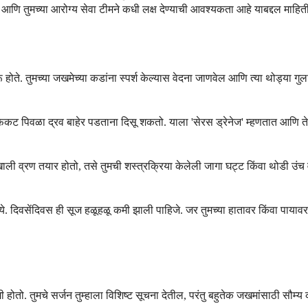
यावी आणि तुमच्या आरोग्य सेवा टीमने कधी लक्ष देण्याची आवश्यकता आहे याबद्दल माहित
ोते. तुमच्या जखमेच्या कडांना स्पर्श केल्यास वेदना जाणवेल आणि त्या थोड्या गुला
ंवा फिकट पिवळा द्रव बाहेर पडताना दिसू शकतो. याला 'सेरस ड्रेनेज' म्हणतात आणि त
ी व्रण तयार होतो, तसे तुमची शस्त्रक्रिया केलेली जागा घट्ट किंवा थोडी उंच वा
ध्ये. दिवसेंदिवस ही सूज हळूहळू कमी झाली पाहिजे. जर तुमच्या हातावर किंवा पाय
 कमी होतो. तुमचे सर्जन तुम्हाला विशिष्ट सूचना देतील, परंतु बहुतेक जखमांसाठी स