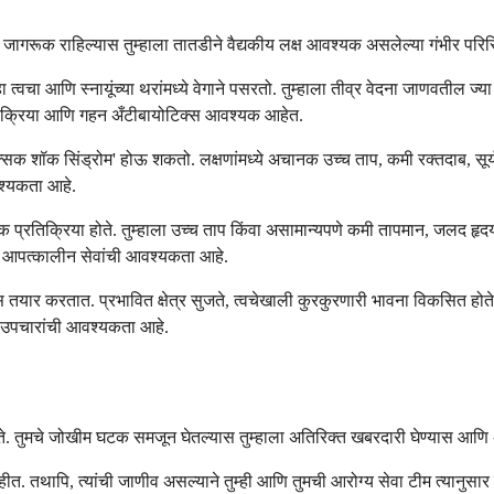
्दल जागरूक राहिल्यास तुम्हाला तातडीने वैद्यकीय लक्ष आवश्यक असलेल्या गंभीर प
त्वचा आणि स्नायूंच्या थरांमध्ये वेगाने पसरतो. तुम्हाला तीव्र वेदना जाणवतील ज्
त्रक्रिया आणि गहन अँटीबायोटिक्स आवश्यक आहेत.
ॉक्सिक शॉक सिंड्रोम' होऊ शकतो. लक्षणांमध्ये अचानक उच्च ताप, कमी रक्तदाब, सूर
वश्यकता आहे.
 दाहक प्रतिक्रिया होते. तुम्हाला उच्च ताप किंवा असामान्यपणे कमी तापमान, जलद ह
ने आपत्कालीन सेवांची आवश्यकता आहे.
ये गॅस तयार करतात. प्रभावित क्षेत्र सुजते, त्वचेखाली कुरकुरणारी भावना विकसित होत
ा उपचारांची आवश्यकता आहे.
ते. तुमचे जोखीम घटक समजून घेतल्यास तुम्हाला अतिरिक्त खबरदारी घेण्यास आणि 
तथापि, त्यांची जाणीव असल्याने तुम्ही आणि तुमची आरोग्य सेवा टीम त्यानुसार य