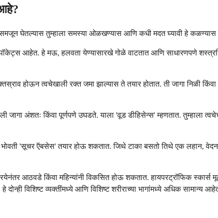
 आहे?
 हे समजून घेतल्यास तुम्हाला समस्या ओळखण्यास आणि कधी मदत घ्यावी हे कळण्यास 
ेले पॉकेट्स आहेत. हे मऊ, हलवता येण्यासारखे गोळे वाटतात आणि साधारणपणे शस्त्
 रक्तस्राव होऊन त्वचेखाली रक्त जमा झाल्यास ते तयार होतात. ती जागा निळी किंवा
लेली जागा अंशतः किंवा पूर्णपणे उघडते. याला 'वूड डीहिसेन्स' म्हणतात. तुम्हाला त
ाकाच्या भोवती 'सूचर ऍबसेस' तयार होऊ शकतात. जिथे टाका बसतो तिथे एक लहान, 
येनंतर आठवडे किंवा महिन्यांनी विकसित होऊ शकतात. हायपरट्रॉफिक स्कार्स मूळ शस
दोन्ही विशिष्ट व्यक्तींमध्ये आणि विशिष्ट शरीराच्या भागांमध्ये अधिक सामान्य आहे