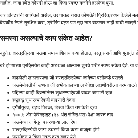
नाहीत. जागा हवेत कोरडी होऊ द्या किंवा स्वच्छ गजनेने हलकेच पुसा.
जर डॉक्टरांनी सांगितले असेल, तर पातळ थरात कोणतेही प्रिस्क्रिप्शन केलेले 
वैद्यकीय टेपने सुरक्षित करा, ड्रेसिंग घट्ट पण खूप ताठ वाटणार नाही याची खात्री
समस्या असल्याचे काय संकेत आहेत?
बहुतेक शस्त्रक्रिया जखमा समस्यांशिवाय बऱ्या होतात, परंतु संसर्ग आणि गुंतागु
बरे होण्याच्या प्रक्रियेत काही अडथळा आल्यास तुमचे शरीर स्पष्ट संकेत देते. या बदल
वाढलेली लालसरपणा जी शस्त्रक्रियेच्या जागेच्या पलीकडे पसरते
जखमेभोवतीची उष्णता जी सभोवतालच्या त्वचेपेक्षा लक्षणीयरीत्या गरम वाटते
पहिल्या काही दिवसांनंतर सुधारण्याऐवजी वाढत जाणारी सूज
हळूहळू सुधारण्याऐवजी वाढणारी वेदना
दुर्गंधीयुक्त, घट्ट पिवळा, हिरवा किंवा तपकिरी द्रव
१००.४ अंश फॅरेनहाइट (३८ अंश सेल्सिअस) पेक्षा जास्त ताप
जखमेच्या जागेतून पसरणाऱ्या लाल रेषा
शस्त्रक्रियेची जागा उघडणे किंवा कडा बाजूला होणे
जखमेतून पू किंवा गढूळ द्रव बाहेर येणे