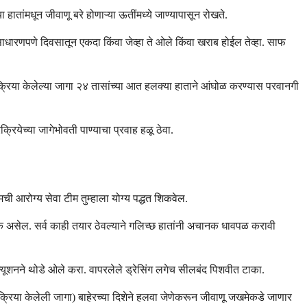
 हातांमधून जीवाणू बरे होणाऱ्या ऊतींमध्ये जाण्यापासून रोखते.
, साधारणपणे दिवसातून एकदा किंवा जेव्हा ते ओले किंवा खराब होईल तेव्हा. साफ
रक्रिया केलेल्या जागा २४ तासांच्या आत हलक्या हाताने आंघोळ करण्यास परवानगी
रियेच्या जागेभोवती पाण्याचा प्रवाह हळू ठेवा.
 तुमची आरोग्य सेवा टीम तुम्हाला योग्य पद्धत शिकवेल.
्यक असेल. सर्व काही तयार ठेवल्याने गलिच्छ हातांनी अचानक धावपळ करावी
ल्यूशनने थोडे ओले करा. वापरलेले ड्रेसिंग लगेच सीलबंद पिशवीत टाका.
त्रक्रिया केलेली जागा) बाहेरच्या दिशेने हलवा जेणेकरून जीवाणू जखमेकडे जाणार