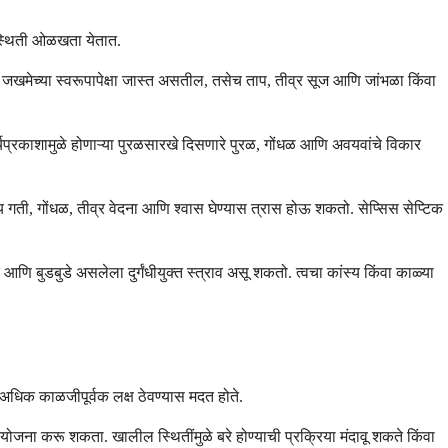
रिस्थिती ओळखता येतात.
या जखमेच्या स्वरूपापेक्षा जास्त असतील, तसेच ताप, तीव्र सूज आणि जांभळा किंवा
्यप्रकाशामुळे होणाऱ्या पुरळसारखे दिसणारे पुरळ, गोंधळ आणि अवयवांचे विकार
ृदय गती, गोंधळ, तीव्र वेदना आणि श्वास घेण्यास त्रास होऊ शकतो. सेप्सिस सेप्टिक
े आणि बुडबुडे असलेला दुर्गंधीयुक्त स्त्राव असू शकतो. त्वचा कांस्य किंवा काळ्या
अधिक काळजीपूर्वक लक्ष ठेवण्यास मदत होते.
ोजना करू शकता. खालील स्थितींमुळे बरे होण्याची प्रक्रिया मंदावू शकते किंवा