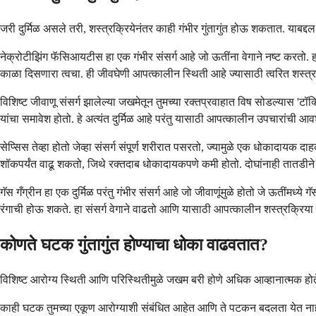
जरी दुर्मिळ असले तरी, शस्त्रक्रियेनंतर काही गंभीर गुंतागुंत होऊ शकतात. याबद
नेक्रोटीझिंग फॅसिआयटीस हा एक गंभीर संसर्ग आहे जो ऊतींना वेगाने नष्ट करतो. हा 
काळा दिसणारा त्वचा. ही जीवघेणी आपत्कालीन स्थिती आहे ज्यासाठी त्वरित शस्
विशिष्ट जीवाणू संसर्ग झालेल्या जखमेतून तुमच्या रक्तप्रवाहात विष सोडल्यास 'ट
यांचा समावेश होतो. हे अत्यंत दुर्मिळ आहे परंतु यासाठी आपत्कालीन उपचारांची आ
सेप्सिस तेव्हा होतो जेव्हा संसर्ग संपूर्ण शरीरात पसरतो, ज्यामुळे एक धोकादायक
शॉकपर्यंत वाढू शकतो, जिथे रक्तदाब धोकादायकपणे कमी होतो. दोघांनाही तातडी
गॅस गँग्रीन हा एक दुर्मिळ परंतु गंभीर संसर्ग आहे जो जीवाणूंमुळे होतो जे ऊतींमध्
रंगाची होऊ शकते. हा संसर्ग वेगाने वाढतो आणि यासाठी आपत्कालीन शस्त्रक्रिय
कोणते घटक गुंतागुंत होण्याचा धोका वाढवतात?
विशिष्ट आरोग्य स्थिती आणि परिस्थितीमुळे जखम बरी होणे अधिक आव्हानात्मक हो
काही घटक तुमच्या एकूण आरोग्याशी संबंधित आहेत आणि ते पटकन बदलता येत नाहीत. 