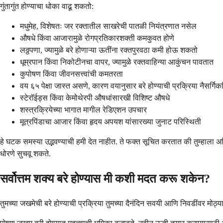
गुंतागुंत होण्याचा धोका वाढू शकतो:
मधुमेह, विशेषतः जर रक्तातील साखरेची पातळी नियंत्रणात नसेल
औषधे किंवा आजारामुळे रोगप्रतिकारशक्ती कमकुवत होणे
लठ्ठपणा, ज्यामुळे बरे होणाऱ्या ऊतींना रक्तपुरवठा कमी होऊ शकतो
धूम्रपान किंवा निकोटीनचा वापर, ज्यामुळे रक्तवाहिन्या आकुंचन पावतात
कुपोषण किंवा जीवनसत्त्वांची कमतरता
वय ६५ पेक्षा जास्त असणे, कारण वयानुसार बरे होण्याची प्रक्रिया नैसर्गिकरि
स्टेरॉईड्स किंवा केमोथेरपी औषधांसारखी विशिष्ट औषधे
शस्त्रक्रियेच्या भागात मागील रेडिएशन उपचार
मूत्रपिंडाचा आजार किंवा हृदय अपयश यांसारख्या जुनाट परिस्थिती
हे घटक समस्या उद्भवण्याची हमी देत ​​नाहीत. ते फक्त सूचित करतात की तुम्हाला
धोरणे सुचवू शकते.
सर्वोत्तम शक्य बरे होण्यास मी कशी मदत करू शकेन?
तुमच्या जखमेची बरे होण्याची प्रक्रिया तुमच्या दैनंदिन सवयी आणि निवडींवर मोठ्या