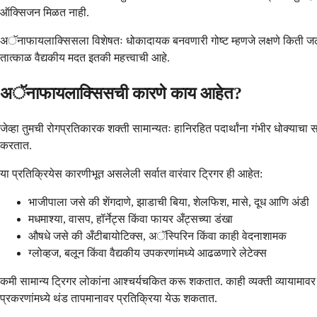
ऑक्सिजन मिळत नाही.
अॅनाफायलाक्सिसला विशेषतः धोकादायक बनवणारी गोष्ट म्हणजे लक्षणे किती जलद
तात्काळ वैद्यकीय मदत इतकी महत्त्वाची आहे.
अॅनाफायलाक्सिसची कारणे काय आहेत?
जेव्हा तुमची रोगप्रतिकारक शक्ती सामान्यतः हानिरहित पदार्थांना गंभीर धोक्याच
करतात.
या प्रतिक्रियेस कारणीभूत असलेली सर्वात वारंवार ट्रिगर ही आहेत:
भाजीपाला जसे की शेंगदाणे, झाडाची बिया, शेलफिश, मासे, दूध आणि अंडी
मधमाश्या, वासप, हॉर्नेट्स किंवा फायर अँट्सच्या डंखा
औषधे जसे की अँटीबायोटिक्स, अॅस्पिरिन किंवा काही वेदनाशामक
ग्लोव्हज, बलून किंवा वैद्यकीय उपकरणांमध्ये आढळणारे लेटेक्स
कमी सामान्य ट्रिगर लोकांना आश्चर्यचकित करू शकतात. काही व्यक्ती व्यायामावर प्रत
प्रकरणांमध्ये थंड तापमानावर प्रतिक्रिया येऊ शकतात.