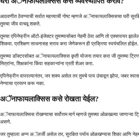
घरी अॅनाफायलाक्सिस कसे व्यवस्थापित करावे?
आठवणीत ठेवण्याची सर्वात महत्त्वाची गोष्ट म्हणजे अॅनाफायलाक्सिसचा घरी सुरक्षि
तुमचा जीव वाचवू शकते.
तुमचा एपिनेफ्रीन ऑटो-इंजेक्टर तुमच्यासोबत नेहमी ठेवा आणि तो एक्सपायर झालेल
शिकवा. प्रशिक्षण साधनासह सराव करा जेणेकरून ही प्रक्रिया स्वयंचलित होईल.
तुमच्या डॉक्टरसोबत अॅनाफायलाक्सिस कृती योजना तयार करा जी तुमच्या ट्रिगर्स, 
मित्रांना, शिक्षकांना किंवा सहकाऱ्यांना प्रती शेअर करा.
एपिनेफ्रीन वापरल्यानंतर, जर शक्य असेल तर तुमचे पाय उंचावून झोपा, जबर श्वास 
नेण्याचा प्रयत्न करू नका.
अॅनाफायलाक्सिस कसे रोखता येईल?
अॅनाफायलाक्सिस रोखण्याचा सर्वोत्तम मार्ग म्हणजे तुमच्या ओळखल्या जाणाऱ्या ट्रि
असणे.
जर तुम्हाला अन्न अॅलर्जी असेल तर, सुरक्षित पर्याय ओळखण्यास शिका आणि नेहम