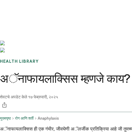
Benchmarks
Stories
FAQ
Sign up / Log in
HEALTH LIBRARY
अॅनाफायलाक्सिस म्हणजे काय? ल
शेवटचे अपडेट केले
१७ फेब्रुवारी, २०२५
मुख्यपृष्ठ
रोग आणि शर्ती
Anaphylaxis
अॅनाफायलाक्सिस ही एक गंभीर, जीवघेणी अॅलर्जीक प्रतिक्रिया आहे जी तुमच्या र