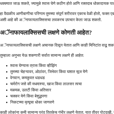
धक्क्यात जाऊ शकते, ज्यामुळे श्वास घेणे कठीण होते आणि रक्तदाब धोकादायक प
हा वैद्यकीय आणीबाणीचा परिणाम तुमच्या संपूर्ण शरीरावर एकाच वेळी होतो, फक्त 
अशी आहे की अॅनाफायलाक्सिसचा लवकरच उपचार केला जाऊ शकतो.
अॅनाफायलाक्सिसची लक्षणे कोणती आहेत?
अॅनाफायलाक्सिसची लक्षणे अचानक दिसून येतात आणि काही मिनिटांत वाढू शकतात
तुम्हाला अनुभव येऊ शकणारी सर्वात सामान्य लक्षणे ही आहेत:
श्वास घेण्यास त्रास किंवा व्हीझिंग
तुमच्या चेहऱ्यावर, ओठांवर, जिभेवर किंवा घशात सूज येणे
वेगवान, कमकुवत धडधड
चर्मरोग जसे की मधमाश्या, खाज किंवा लालसर त्वचा
मळमळ, उलटी किंवा अतिसार
चक्कर येणे किंवा बेशुद्धपणा
निकटच्या मृत्यूचा धोका जाणवणे
काही लोकांना कमी सामान्य परंतु तितकेच गंभीर लक्षणे येतात. यात तीव्र पोटदुखी,