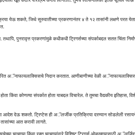
ा हृदयाला खूप कठोर परिश्रम करावे लागतात. तुमचे श्वासनलिका इतके सूजले जा
रिया येऊ शकते, जिथे सुरुवातीच्या प्रकरणानंतर ४ ते १२ तासांनी लक्षणे परत येतात,
ात.
थापि, पुनरावृत्त प्रकरणांमुळे कधीकधी ट्रिगर्सच्या संपर्काबद्दल सतत चिंता नि
र आधारित अॅनाफायलाक्सिसचे निदान करतात. आणीबाणीच्या वेळी अॅनाफायलाक्सिसची प
ात होता किंवा कोणत्या संपर्कात होता याबद्दल विचारेल. ते तुमचा वैद्यकीय इतिहास, 
यांचा आदेश देऊ शकतो. ट्रिप्टेस ही अॅलर्जीक प्रतिक्रिया दरम्यान सोडलेली र
 तासांच्या आत करावी लागते.
ठी त्वचेच्या चाचण्या किंवा रक्त चाचण्यांद्वारे विशिष्ट ट्रिगर्स ओळखण्यासाठी अॅलर