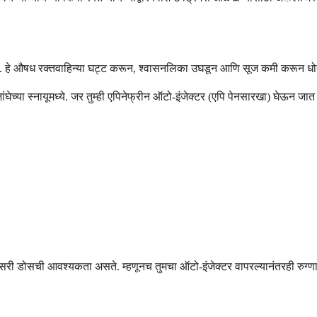
हे. हे औषध रक्तवाहिन्या घट्ट करून, श्वासनलिका उघडून आणि सूज कमी करून 
ा जांघेच्या स्नायूमध्ये. जर तुम्ही एपिनेफ्रीन ऑटो-इंजेक्टर (एपि पेनसारखा) घेऊन
री डोसची आवश्यकता असते. म्हणूनच तुमचा ऑटो-इंजेक्टर वापरल्यानंतरही रुग्णाल