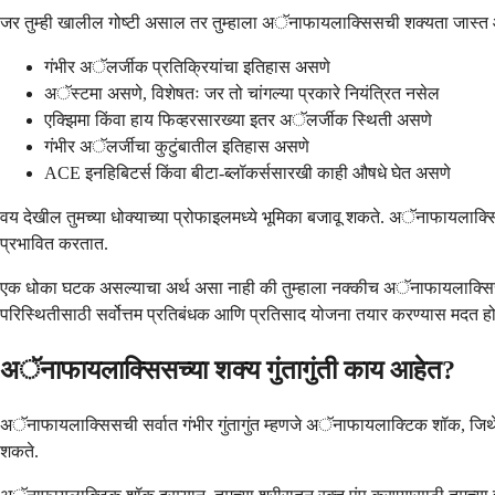
जर तुम्ही खालील गोष्टी असाल तर तुम्हाला अॅनाफायलाक्सिसची शक्यता जास्त 
गंभीर अॅलर्जीक प्रतिक्रियांचा इतिहास असणे
अॅस्टमा असणे, विशेषतः जर तो चांगल्या प्रकारे नियंत्रित नसेल
एक्झिमा किंवा हाय फिव्हरसारख्या इतर अॅलर्जीक स्थिती असणे
गंभीर अॅलर्जीचा कुटुंबातील इतिहास असणे
ACE इनहिबिटर्स किंवा बीटा-ब्लॉकर्ससारखी काही औषधे घेत असणे
वय देखील तुमच्या धोक्याच्या प्रोफाइलमध्ये भूमिका बजावू शकते. अॅनाफायलाक्सिस
प्रभावित करतात.
एक धोका घटक असल्याचा अर्थ असा नाही की तुम्हाला नक्कीच अॅनाफायलाक्सिस हो
परिस्थितीसाठी सर्वोत्तम प्रतिबंधक आणि प्रतिसाद योजना तयार करण्यास मदत हो
अॅनाफायलाक्सिसच्या शक्य गुंतागुंती काय आहेत?
अॅनाफायलाक्सिसची सर्वात गंभीर गुंतागुंत म्हणजे अॅनाफायलाक्टिक शॉक, जिथे
शकते.