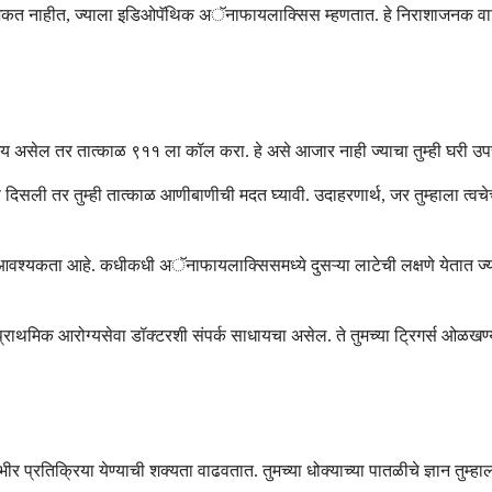
त नाहीत, ज्याला इडिओपॅथिक अॅनाफायलाक्सिस म्हणतात. हे निराशाजनक वाटू शकत
ा संशय असेल तर तात्काळ ९११ ला कॉल करा. हे असे आजार नाही ज्याचा तुम्ही घरी
षणे दिसली तर तुम्ही तात्काळ आणीबाणीची मदत घ्यावी. उदाहरणार्थ, जर तुम्हाला त्
ी आवश्यकता आहे. कधीकधी अॅनाफायलाक्सिसमध्ये दुसऱ्या लाटेची लक्षणे येतात ज्
प्राथमिक आरोग्यसेवा डॉक्टरशी संपर्क साधायचा असेल. ते तुमच्या ट्रिगर्स ओळ
्रतिक्रिया येण्याची शक्यता वाढवतात. तुमच्या धोक्याच्या पातळीचे ज्ञान तुम्