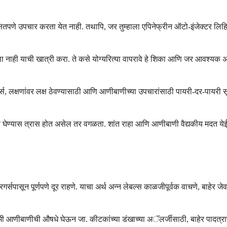
तपणे उपचार करता येत नाही. तथापि, जर तुम्हाला एपिनेफ्रीन ऑटो-इंजेक्टर लिहिले 
ा नाही याची खात्री करा. ते कसे योग्यरित्या वापरावे हे शिका आणि जर आवश्यक अ
लक्षणांवर लक्ष ठेवण्यासाठी आणि आणीबाणीच्या उपचारांसाठी पायरी-दर-पायरी सूचना
घेण्यास त्रास होत असेल तर वगळता. शांत राहा आणि आणीबाणी वैद्यकीय मदत येईपर्यं
गर्सपासून पूर्णपणे दूर राहणे. याचा अर्थ अन्न लेबल्स काळजीपूर्वक वाचणे, बाहेर 
ी आणीबाणीची औषधे घेऊन जा. कीटकांच्या डंखाच्या अॅलर्जीसाठी, बाहेर पादत्राण