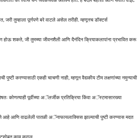
ऊ शकतात की श्वास घेणे जवळजवळ अशक्य होते. हे बदल बेहोशी आणि सर्वात वाईट
 जरी तुम्हाला पूर्णपणे बरे वाटले असेल तरीही. म्हणूनच डॉक्टर्स
र्माण होऊ शकते, जी तुमच्या जीवनशैली आणि दैनंदिन क्रियाकलापांना प्रभावित करू
ुष्टी करण्यासाठी एकही चाचणी नाही, म्हणून वैद्यकीय टीम लक्षणांच्या नमुन्याची
विशेषतः कोणत्याही पूर्वीच्या अॅलर्जीक प्रतिक्रिया किंवा अॅस्टमासारख्या
सायने आहे आणि वाढलेली पातळी अॅनाफायलाक्सिस झाल्याची पुष्टी करण्यास मदत
्जिस्टसोबत काम कराल.