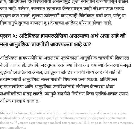
होय, अटिपिकल हायपरप्लेसिया असल्यामुळे तुम्ही स्तनपान करण्यापासून रोखले
जात नाही. खरेतर, स्तनपान स्तनाच्या कॅन्सरपासून काही संरक्षणात्मक फायदे
प्रदान करू शकते. तुमच्या डॉक्टरशी कोणत्याही चिंतांबद्दल चर्चा करा, परंतु या
निदानामुळे तुमच्या बाळाला दूध देण्याच्या क्षमतेवर परिणाम होणार नाही.
प्रश्न ५: अटिपिकल हायपरप्लेसिया असल्याचा अर्थ असा आहे की
मला आनुवंशिक चाचणीची आवश्यकता आहे का?
अटिपिकल हायपरप्लेसिया असलेल्या प्रत्येकाला आनुवंशिक चाचणीची शिफारस
केली जात नाही. तथापि, जर तुमचा स्तनाच्या किंवा अंडाशयाच्या कॅन्सरचा मजबूत
कुटुंबातील इतिहास असेल, तर तुमचा डॉक्टर चाचणी योग्य आहे की नाही हे
ठरवण्यासाठी आनुवंशिक सल्लागारांची शिफारस करू शकतो. अटिपिकल
हायपरप्लेसिया आणि आनुवंशिक उत्परिवर्तनांचे संयोजन कॅन्सरचा धोका
लक्षणीयरीत्या वाढवू शकते, ज्यामुळे वाढलेले निरीक्षण किंवा प्रतिबंधात्मक उपाय
अधिक महत्त्वाचे बनतात.
Medical Disclaimer:
This article is for informational purposes only and does not constitute
medical advice. Always consult a qualified healthcare provider for diagnosis and treatment
decisions. If you are experiencing a medical emergency, call 911 or go to the nearest emergency
room immediately.