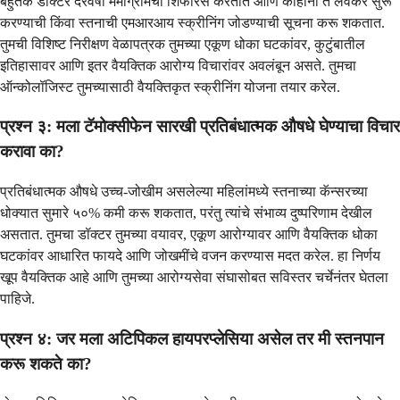
बहुतेक डॉक्टर दरवर्षी मॅमोग्रामची शिफारस करतात आणि काहींनी ते लवकर सुरू
करण्याची किंवा स्तनाची एमआरआय स्क्रीनिंग जोडण्याची सूचना करू शकतात.
तुमची विशिष्ट निरीक्षण वेळापत्रक तुमच्या एकूण धोका घटकांवर, कुटुंबातील
इतिहासावर आणि इतर वैयक्तिक आरोग्य विचारांवर अवलंबून असते. तुमचा
ऑन्कोलॉजिस्ट तुमच्यासाठी वैयक्तिकृत स्क्रीनिंग योजना तयार करेल.
प्रश्न ३: मला टॅमोक्सीफेन सारखी प्रतिबंधात्मक औषधे घेण्याचा विचार
करावा का?
प्रतिबंधात्मक औषधे उच्च-जोखीम असलेल्या महिलांमध्ये स्तनाच्या कॅन्सरच्या
धोक्यात सुमारे ५०% कमी करू शकतात, परंतु त्यांचे संभाव्य दुष्परिणाम देखील
असतात. तुमचा डॉक्टर तुमच्या वयावर, एकूण आरोग्यावर आणि वैयक्तिक धोका
घटकांवर आधारित फायदे आणि जोखमींचे वजन करण्यास मदत करेल. हा निर्णय
खूप वैयक्तिक आहे आणि तुमच्या आरोग्यसेवा संघासोबत सविस्तर चर्चेनंतर घेतला
पाहिजे.
प्रश्न ४: जर मला अटिपिकल हायपरप्लेसिया असेल तर मी स्तनपान
करू शकते का?