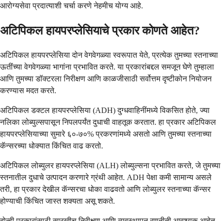
आरोग्यसेवा प्रदात्याशी चर्चा करणे नेहमीच योग्य आहे.
अटिपिकल हायपरप्लेसियाचे प्रकार कोणते आहेत?
अटिपिकल हायपरप्लेसिया दोन वेगवेगळ्या स्वरूपात येते, प्रत्येक तुमच्या स्तनाच्या
ऊतींच्या वेगवेगळ्या भागांना प्रभावित करते. या प्रकारांबद्दल समजून घेणे तुम्हाला
आणि तुमच्या डॉक्टरला निरीक्षण आणि काळजीसाठी सर्वोत्तम दृष्टीकोन नियोजन
करण्यास मदत करते.
अटिपिकल डक्टल हायपरप्लेसिया (ADH) दुग्धवाहिनींमध्ये विकसित होते, ज्या
नलिका लोब्युल्सपासून निपलपर्यंत दुधाची वाहतूक करतात. हा प्रकार अटिपिकल
हायपरप्लेसियाच्या सुमारे ६०-७०% प्रकरणांमध्ये असतो आणि तुमच्या स्तनाच्या
कॅन्सरच्या धोक्यात किंचित वाढ करतो.
अटिपिकल लोब्युलर हायपरप्लेसिया (ALH) लोब्युल्सना प्रभावित करते, जे तुमच्या
स्तनातील दुधाचे उत्पादन करणारे ग्रंथी आहेत. ADH पेक्षा कमी सामान्य असले
तरी, हा प्रकार देखील कॅन्सरचा धोका वाढवतो आणि लोब्युलर स्तनाच्या कॅन्सर
होण्याची किंचित जास्त शक्यता असू शकते.
दोन्ही प्रकारांसाठी सारखीच निरीक्षण आणि व्यवस्थापन रणनीती आवश्यक आहेत.