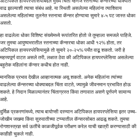
अटिपिकल हायपरप्लेसियाबद्दल मुख्य चिंता म्हणजे स्तनाच्या कॅन्सरच्या धोक्यात
वाढ झाल्याशी त्याचा संबंध आहे. या स्थिती असलेल्या महिलांना त्याशिवाय
असलेल्या महिलांच्या तुलनेत स्तनाचा कॅन्सर होण्याचा सुमारे ४-५ पट जास्त धोका
असतो.
हा वाढलेला धोका विशिष्ट संख्येमध्ये रूपांतरित होतो जे तुम्हाला समजले पाहिजे.
जर तुमचा आयुष्यभरातील स्तनाच्या कॅन्सरचा धोका आधी १२% होता, तर
अटिपिकल हायपरप्लेसियामुळे तो सुमारे २०-२५% पर्यंत वाढू शकतो. जरी हे
महत्त्वपूर्ण वाटत असले तरी, लक्षात ठेवा की अटिपिकल हायपरप्लेसिया असलेल्या
बहुतेक महिलांना कॅन्सर कधीच होत नाही.
मानसिक प्रभाव देखील आव्हानात्मक असू शकतो. अनेक महिलांना त्यांच्या
वाढलेल्या कॅन्सरच्या धोक्याबद्दल चिंता वाटते, ज्यामुळे जीवनमान प्रभावित होऊ
शकते. हे निदान मिळाल्यानंतर चिंताग्रस्त किंवा तणावात असणे पूर्णपणे सामान्य
आहे.
दुर्मिळ प्रकरणांमध्ये, त्याच बायोप्सी दरम्यान अटिपिकल हायपरप्लेसिया इतर उच्च-
जोखीम जखमा किंवा सुरुवातीच्या टप्प्यातील कॅन्सरसोबत आढळू शकते. तुमचा
रोगशास्त्रज्ञ सर्व ऊतींचे काळजीपूर्वक परीक्षण करेल याची खात्री करण्यासाठी की
काहीही चुकले नाही.