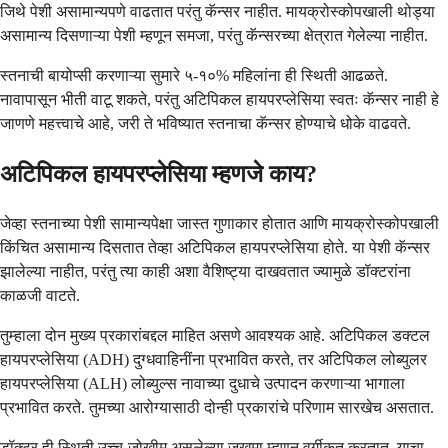
जिथे पेशी असामान्यपणे वाढतात परंतु कॅन्सर नाहीत. मायक्रोस्कोपखाली थोड्या
असामान्य दिसणाऱ्या पेशी म्हणून समजा, परंतु कॅन्सरच्या क्षेत्रात गेलेल्या नाहीत.
स्तनाची बायोप्सी करणाऱ्या सुमारे ५-१०% महिलांना ही स्थिती आढळते.
नावापासून भीती वाटू शकते, परंतु अटिपिकल हायपरप्लेसिया स्वतः कॅन्सर नाही हे
जाणणे महत्त्वाचे आहे, जरी ते भविष्यात स्तनाचा कॅन्सर होण्याचे धोके वाढवते.
अटिपिकल हायपरप्लेसिया म्हणजे काय?
जेव्हा स्तनाच्या पेशी सामान्यपेक्षा जास्त गुणाकार होतात आणि मायक्रोस्कोपखाली
किंचित असामान्य दिसतात तेव्हा अटिपिकल हायपरप्लेसिया होते. या पेशी कॅन्सर
झालेल्या नाहीत, परंतु त्या काही अशा वैशिष्ट्या दाखवतात ज्यामुळे डॉक्टरांना
काळजी वाटते.
तुम्हाला दोन मुख्य प्रकारांबद्दल माहित असणे आवश्यक आहे. अटिपिकल डक्टल
हायपरप्लेसिया (ADH) दुग्धवाहिनींना प्रभावित करते, तर अटिपिकल लोब्युलर
हायपरप्लेसिया (ALH) लोब्युल्स नावाच्या दुधाचे उत्पादन करणाऱ्या भागाला
प्रभावित करते. तुमच्या आरोग्यासाठी दोन्ही प्रकारांचे परिणाम सारखेच असतात.
डॉक्टर ही स्थिती उच्च-जोखीम असलेल्या जखमा म्हणून वर्गीकृत करतात. याचा