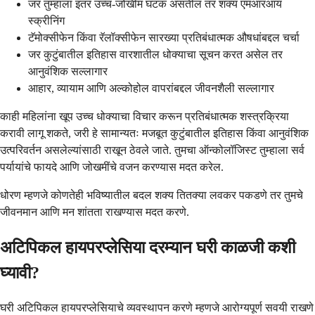
जर तुम्हाला इतर उच्च-जोखीम घटक असतील तर शक्य एमआरआय
स्क्रीनिंग
टॅमोक्सीफेन किंवा रॅलॉक्सीफेन सारख्या प्रतिबंधात्मक औषधांबद्दल चर्चा
जर कुटुंबातील इतिहास वारशातील धोक्याचा सूचन करत असेल तर
आनुवंशिक सल्लागार
आहार, व्यायाम आणि अल्कोहोल वापरांबद्दल जीवनशैली सल्लागार
काही महिलांना खूप उच्च धोक्याचा विचार करून प्रतिबंधात्मक शस्त्रक्रिया
करावी लागू शकते, जरी हे सामान्यतः मजबूत कुटुंबातील इतिहास किंवा आनुवंशिक
उत्परिवर्तन असलेल्यांसाठी राखून ठेवले जाते. तुमचा ऑन्कोलॉजिस्ट तुम्हाला सर्व
पर्यायांचे फायदे आणि जोखमींचे वजन करण्यास मदत करेल.
धोरण म्हणजे कोणतेही भविष्यातील बदल शक्य तितक्या लवकर पकडणे तर तुमचे
जीवनमान आणि मन शांतता राखण्यास मदत करणे.
अटिपिकल हायपरप्लेसिया दरम्यान घरी काळजी कशी
घ्यावी?
घरी अटिपिकल हायपरप्लेसियाचे व्यवस्थापन करणे म्हणजे आरोग्यपूर्ण सवयी राखणे