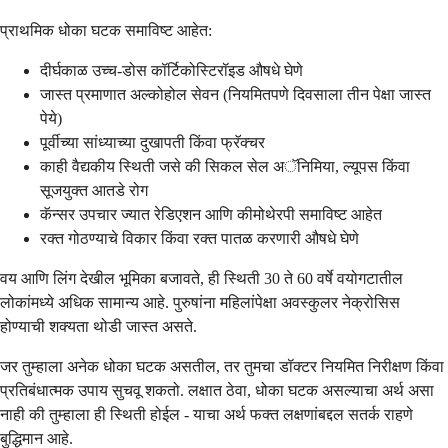
प्राथमिक धोका घटक समाविष्ट आहेत:
दीर्घकाळ उच्च-डोस कॉर्टिकोस्टिरॉइड औषधे घेणे
जास्त प्रमाणात अल्कोहोल सेवन (नियमितपणे दिवसाला तीन पेक्षा जास्त
पेये)
पूर्वीच्या सांध्याच्या दुखापती किंवा फ्रॅक्चर
काही वैद्यकीय स्थिती जसे की सिकल सेल अॅनिमिया, ल्यूपस किंवा
सूजयुक्त आतडे रोग
कॅन्सर उपचार ज्यात रेडिएशन आणि कीमोथेरपी समाविष्ट आहेत
रक्त गोठण्याचे विकार किंवा रक्त पातळ करणारी औषधे घेणे
वय आणि लिंग देखील भूमिका बजावते, ही स्थिती 30 ते 60 वर्षे वयोगटातील
लोकांमध्ये अधिक सामान्य आहे. पुरुषांना महिलांपेक्षा अवस्कुलर नेक्रोसिस
होण्याची शक्यता थोडी जास्त असते.
जर तुम्हाला अनेक धोका घटक असतील, तर तुमचा डॉक्टर नियमित निरीक्षण किंवा
प्रतिबंधात्मक उपाय सुचवू शकतो. लक्षात ठेवा, धोका घटक असल्याचा अर्थ असा
नाही की तुम्हाला ही स्थिती होईल - याचा अर्थ फक्त लक्षणांबद्दल सतर्क राहणे
बुद्धिमान आहे.