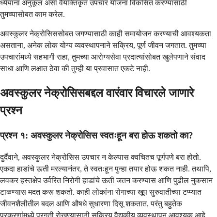
ध्येयांना अनुकूल असा वैयक्तिकृत उपचार योजना विकसित करण्यासाठी
तुमच्यासोबत काम करेल.
अवस्कुलर नेक्रोसिससोबत जगण्यासाठी काही समायोजन करण्याची आवश्यकता
असताना, अनेक लोक योग्य व्यवस्थापनाने सक्रिय, पूर्ण जीवन जगतात. तुमच्या
उपचारांमध्ये सहभागी राहा, तुमच्या आरोग्यसेवा प्रदात्यांसोबत खुलेपणाने संवाद
साधा आणि लक्षात ठेवा की तुम्ही या प्रवासात एकटे नाही.
अवस्कुलर नेक्रोसिसबद्दल वारंवार विचारले जाणारे
प्रश्न
प्रश्न १: अवस्कुलर नेक्रोसिस स्वतःहून बरा होऊ शकतो का?
दुर्दैवाने, अवस्कुलर नेक्रोसिस उपचार न केल्यास क्वचितच पूर्णपणे बरा होतो.
एकदा हाडांचे ऊती मरल्यानंतर, ते स्वतःहून पुन्हा तयार होऊ शकत नाही. तथापि,
लवकर हस्तक्षेप उर्वरित निरोगी हाडांचे ऊती जतन करण्यास आणि पुढील नुकसान
टाळण्यास मदत करू शकतो. काही लोकांना रोगाच्या खूप सुरुवातीच्या टप्प्यात
जीवनशैलीतील बदल आणि औषधे सुधारणा दिसू शकतात, परंतु बहुतेक
प्रकरणांमध्ये प्रगती रोखण्यासाठी सक्रिय वैद्यकीय व्यवस्थापन आवश्यक आहे.