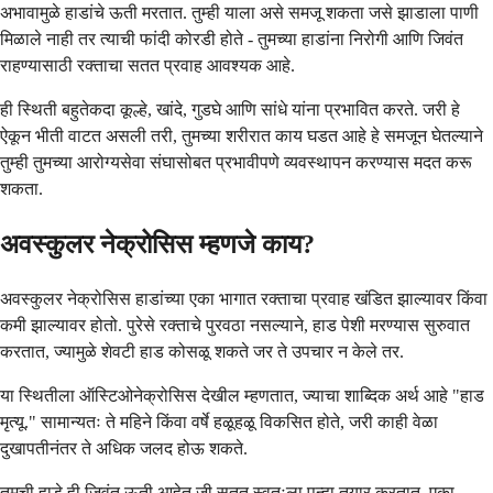
अभावामुळे हाडांचे ऊती मरतात. तुम्ही याला असे समजू शकता जसे झाडाला पाणी
मिळाले नाही तर त्याची फांदी कोरडी होते - तुमच्या हाडांना निरोगी आणि जिवंत
राहण्यासाठी रक्ताचा सतत प्रवाह आवश्यक आहे.
ही स्थिती बहुतेकदा कूल्हे, खांदे, गुडघे आणि सांधे यांना प्रभावित करते. जरी हे
ऐकून भीती वाटत असली तरी, तुमच्या शरीरात काय घडत आहे हे समजून घेतल्याने
तुम्ही तुमच्या आरोग्यसेवा संघासोबत प्रभावीपणे व्यवस्थापन करण्यास मदत करू
शकता.
अवस्कुलर नेक्रोसिस म्हणजे काय?
अवस्कुलर नेक्रोसिस हाडांच्या एका भागात रक्ताचा प्रवाह खंडित झाल्यावर किंवा
कमी झाल्यावर होतो. पुरेसे रक्ताचे पुरवठा नसल्याने, हाड पेशी मरण्यास सुरुवात
करतात, ज्यामुळे शेवटी हाड कोसळू शकते जर ते उपचार न केले तर.
या स्थितीला ऑस्टिओनेक्रोसिस देखील म्हणतात, ज्याचा शाब्दिक अर्थ आहे "हाड
मृत्यू." सामान्यतः ते महिने किंवा वर्षे हळूहळू विकसित होते, जरी काही वेळा
दुखापतीनंतर ते अधिक जलद होऊ शकते.
तुमची हाडे ही जिवंत ऊती आहेत जी सतत स्वतःला पुन्हा तयार करतात, एका