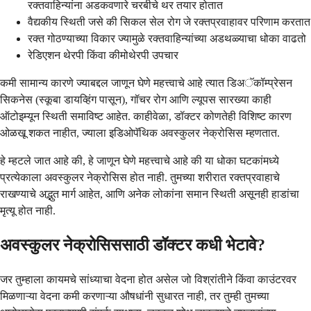
रक्तवाहिन्यांना अडकवणारे चरबीचे थर तयार होतात
वैद्यकीय स्थिती जसे की सिकल सेल रोग जे रक्तप्रवाहावर परिणाम करतात
रक्त गोठण्याच्या विकार ज्यामुळे रक्तवाहिन्यांच्या अडथळ्याचा धोका वाढतो
रेडिएशन थेरपी किंवा कीमोथेरपी उपचार
कमी सामान्य कारणे ज्याबद्दल जाणून घेणे महत्त्वाचे आहे त्यात डिअॅकॉम्प्रेसन
सिकनेस (स्कूबा डायव्हिंग पासून), गॉचर रोग आणि ल्यूपस सारख्या काही
ऑटोइम्यून स्थिती समाविष्ट आहेत. काहीवेळा, डॉक्टर कोणतेही विशिष्ट कारण
ओळखू शकत नाहीत, ज्याला इडिओपॅथिक अवस्कुलर नेक्रोसिस म्हणतात.
हे म्हटले जात आहे की, हे जाणून घेणे महत्त्वाचे आहे की या धोका घटकांमध्ये
प्रत्येकाला अवस्कुलर नेक्रोसिस होत नाही. तुमच्या शरीरात रक्तप्रवाहाचे
राखण्याचे अद्भुत मार्ग आहेत, आणि अनेक लोकांना समान स्थिती असूनही हाडांचा
मृत्यू होत नाही.
अवस्कुलर नेक्रोसिससाठी डॉक्टर कधी भेटावे?
जर तुम्हाला कायमचे सांध्याचा वेदना होत असेल जो विश्रांतीने किंवा काउंटरवर
मिळणाऱ्या वेदना कमी करणाऱ्या औषधांनी सुधारत नाही, तर तुम्ही तुमच्या