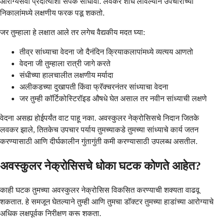
आरोग्यसेवा प्रदात्याशी संपर्क साधावा. लवकर शोध लावल्याने उपचारांच्या
निकालांमध्ये लक्षणीय फरक पडू शकतो.
जर तुम्हाला हे लक्षात आले तर लगेच वैद्यकीय मदत घ्या:
तीव्र सांध्याचा वेदना जो दैनंदिन क्रियाकलापांमध्ये व्यत्यय आणतो
वेदना जी तुम्हाला रात्री जागे करते
संधीच्या हालचालीत लक्षणीय मर्यादा
अलीकडच्या दुखापती किंवा फ्रॅक्चरनंतर सांध्याचा वेदना
जर तुम्ही कॉर्टिकोस्टिरॉइड औषधे घेत असाल तर नवीन सांध्याची लक्षणे
वेदना असह्य होईपर्यंत वाट पाहू नका. अवस्कुलर नेक्रोसिसचे निदान जितके
लवकर झाले, तितकेच उपचार पर्याय तुमच्याकडे तुमच्या सांध्याचे कार्य जतन
करण्यासाठी आणि दीर्घकालीन गुंतागुंती कमी करण्यासाठी उपलब्ध असतील.
अवस्कुलर नेक्रोसिसचे धोका घटक कोणते आहेत?
काही घटक तुमच्या अवस्कुलर नेक्रोसिस विकसित करण्याची शक्यता वाढवू
शकतात. हे समजून घेतल्याने तुम्ही आणि तुमचा डॉक्टर तुमच्या हाडांच्या आरोग्याचे
अधिक लक्षपूर्वक निरीक्षण करू शकता.