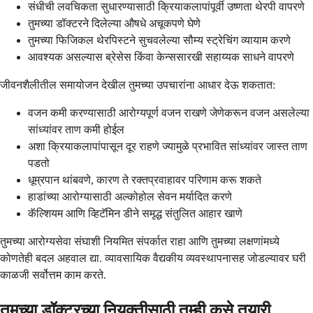
संधीची लवचिकता सुधारण्यासाठी क्रियाकलापांपूर्वी उष्णता थेरपी वापरणे
तुमच्या डॉक्टरने दिलेल्या औषधे अचूकपणे घेणे
तुमच्या फिजिकल थेरपिस्टने सुचवलेल्या सौम्य स्ट्रेचिंग व्यायाम करणे
आवश्यक असल्यास ब्रेसेस किंवा केन्ससारखी सहाय्यक साधने वापरणे
जीवनशैलीतील समायोजन देखील तुमच्या उपचारांना आधार देऊ शकतात:
वजन कमी करण्यासाठी आरोग्यपूर्ण वजन राखणे जेणेकरून वजन असलेल्या
सांध्यांवर ताण कमी होईल
अशा क्रियाकलापांपासून दूर राहणे ज्यामुळे प्रभावित सांध्यांवर जास्त ताण
पडतो
धूम्रपान थांबवणे, कारण ते रक्तप्रवाहावर परिणाम करू शकते
हाडांच्या आरोग्यासाठी अल्कोहोल सेवन मर्यादित करणे
कॅल्शियम आणि व्हिटॅमिन डीने समृद्ध संतुलित आहार खाणे
तुमच्या आरोग्यसेवा संघाशी नियमित संपर्कात राहा आणि तुमच्या लक्षणांमध्ये
कोणतेही बदल अहवाल द्या. व्यावसायिक वैद्यकीय व्यवस्थापनासह जोडल्यावर घरी
काळजी सर्वोत्तम काम करते.
तुमच्या डॉक्टरच्या नियुक्तीसाठी तुम्ही कसे तयारी