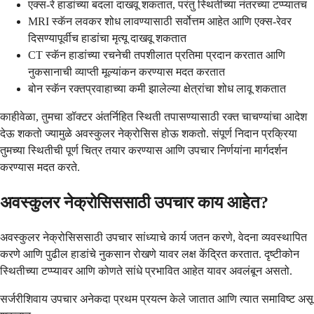
एक्स-रे हाडांच्या बदला दाखवू शकतात, परंतु स्थितीच्या नंतरच्या टप्प्यातच
MRI स्कॅन लवकर शोध लावण्यासाठी सर्वोत्तम आहेत आणि एक्स-रेवर
दिसण्यापूर्वीच हाडांचा मृत्यू दाखवू शकतात
CT स्कॅन हाडांच्या रचनेची तपशीलात प्रतिमा प्रदान करतात आणि
नुकसानाची व्याप्ती मूल्यांकन करण्यास मदत करतात
बोन स्कॅन रक्तप्रवाहाच्या कमी झालेल्या क्षेत्रांचा शोध लावू शकतात
काहीवेळा, तुमचा डॉक्टर अंतर्निहित स्थिती तपासण्यासाठी रक्त चाचण्यांचा आदेश
देऊ शकतो ज्यामुळे अवस्कुलर नेक्रोसिस होऊ शकतो. संपूर्ण निदान प्रक्रिया
तुमच्या स्थितीची पूर्ण चित्र तयार करण्यास आणि उपचार निर्णयांना मार्गदर्शन
करण्यास मदत करते.
अवस्कुलर नेक्रोसिससाठी उपचार काय आहेत?
अवस्कुलर नेक्रोसिससाठी उपचार सांध्याचे कार्य जतन करणे, वेदना व्यवस्थापित
करणे आणि पुढील हाडांचे नुकसान रोखणे यावर लक्ष केंद्रित करतात. दृष्टीकोन
स्थितीच्या टप्प्यावर आणि कोणते सांधे प्रभावित आहेत यावर अवलंबून असतो.
सर्जरीशिवाय उपचार अनेकदा प्रथम प्रयत्न केले जातात आणि त्यात समाविष्ट असू