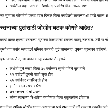
निपल डिस्चार्ज, विशेषतः जर तो रक्ताळ असेल किंवा पिळण्याशिवाय होत 
त्वचेतील बदल जसे की डिम्पलिंग, पकरिंग किंवा लालसरपणा
जर तुम्हाला कोणतेही जलद बदल दिसले किंवा काहीतरी सामान्यपेक्षा वेगळे वाट
स्तनाच्या पुटांसाठी जोखीम घटक कोणते आहेत?
काही घटक तुमच्या स्तनाच्या पुटांच्या विकासाची शक्यता वाढवू शकतात, जरी या जोखी
तुमचे वय सर्वात महत्त्वपूर्ण भूमिका बजावते. पुटे सामान्यतः तुमच्या प्रजनन वर्षांमध
इतर घटक जे तुमचा धोका वाढवू शकतात ते म्हणजे:
कधीही मुले नसणे किंवा ३० वर्षांनंतर तुमचे पहिले मूल होणे
१२ वर्षांपूर्वी तुमची पाळी सुरू होणे
५५ वर्षांनंतर रजोनिवृत्ती होणे
हार्मोन बदल उपचार घेणे
घन स्तनाची पेशी असणे
सौम्य स्तनाच्या स्थितीचा वैयक्तिक किंवा कुटुंबातील इतिहास
एक किंवा अधिक जोखीम घटक असल्याचा अर्थ असा नाही की तुम्हाला नक्कीच पुटे