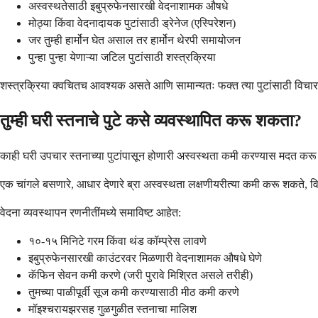
अस्वस्थतेसाठी इबुप्रुफेनसारखी वेदनाशामक औषधे
मोठ्या किंवा वेदनादायक पुटांसाठी ड्रेनेज (एस्पिरेशन)
जर तुम्ही हार्मोन घेत असाल तर हार्मोन थेरपी समायोजन
पुन्हा पुन्हा येणाऱ्या जटिल पुटांसाठी शस्त्रक्रिया
शस्त्रक्रिया क्वचितच आवश्यक असते आणि सामान्यतः फक्त त्या पुटांसाठी विचारात
तुम्ही घरी स्तनाचे पुटे कसे व्यवस्थापित करू शकता?
काही घरी उपचार स्तनाच्या पुटांपासून होणारी अस्वस्थता कमी करण्यास मदत करू शक
एक चांगले बसणारे, आधार देणारे ब्रा अस्वस्थता लक्षणीयरीत्या कमी करू शकते, विशे
वेदना व्यवस्थापन रणनीतींमध्ये समाविष्ट आहेत:
१०-१५ मिनिटे गरम किंवा थंड कॉम्प्रेस लावणे
इबुप्रुफेनसारखी काउंटरवर मिळणारी वेदनाशामक औषधे घेणे
कॅफिन सेवन कमी करणे (जरी पुरावे मिश्रित असले तरीही)
तुमच्या पाळीपूर्वी सूज कमी करण्यासाठी मीठ कमी करणे
मॉइश्चरायझरसह गुळगुळीत स्तनाचा मालिश