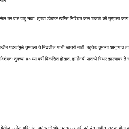
असेल
त असेल तर वाट पाहू नका. तुमचा डॉक्टर त्वरित निश्चित करू शकतो की तुम्हाला
म घटकांमुळे तुम्हाला ते मिळतील याची खात्री नाही. बहुतेक तुमच्या आयुष्यात हार्
्ये, विशेषतः तुमच्या ४० व्या वर्षी विकसित होतात. हार्मोनची पातळी स्थिर झाल्यावर ते
 येतील. अनेक महिलांना अनेक जोखीम घटक असूनही पुटे येत नाहीत, तर काहींना 