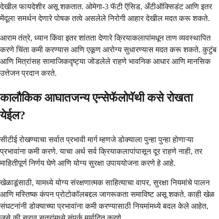
देखील फायदेशीर असू शकतात. ओमेगा-3 फॅटी ऍसिड, अँटीऑक्सिडंट आणि इतर
मेंदूला समर्थन देणारे पोषक तत्वे असलेले निरोगी आहार देखील मदत करू शकते.
आराम तंत्रे, ध्यान किंवा इतर शांतता देणारे क्रियाकलापांमधून ताण व्यवस्थापित
करणे चिंता कमी करण्यास आणि एकूण आरोग्य सुधारण्यास मदत करू शकते. कुटुंब
आणि मित्रांसह सामाजिकदृष्ट्या जोडलेले राहणे भावनिक आधार आणि मानसिक
उत्तेजन प्रदान करते.
कालौकिक आघातजन्य एन्सेफॅलोपॅथी कसे रोखता
येईल?
सीटीई रोखण्याचा सर्वात प्रभावी मार्ग म्हणजे डोक्याला पुन्हा पुन्हा होणाऱ्या
प्रभावांना कमी करणे. याचा अर्थ सर्व क्रियाकलापांपासून दूर राहणे नाही, तर
माहितीपूर्ण निर्णय घेणे आणि योग्य सुरक्षा उपाययोजना करणे हे आहे.
खेळाडूंसाठी, यामध्ये योग्य संरक्षणात्मक साहित्याचा वापर, सुरक्षा नियमांचे पालन
आणि मस्तिष्क कंपन प्रोटोकॉलबद्दल जागरूकता समाविष्ट असू शकते. काही खेळ
संघटनांनी डोक्याच्या प्रभावांना कमी करण्यासाठी नियमांमध्ये बदल केले आहेत,
जसे की सराव सत्रांमध्ये संपर्क मर्यादित करणे.