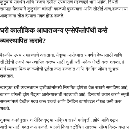
कुटुंबाचे समर्थन आणि शिक्षण देखील उपचारांचे महत्त्वपूर्ण भाग आहेत. स्थिती
समजून घेतल्याने कुटुंबांना चांगली काळजी पुरवण्यास आणि सीटीई आणू शकणाऱ्या
आव्हानांना तोंड देण्यास मदत होऊ शकते.
घरी कालौकिक आघातजन्य एन्सेफॅलोपॅथी कसे
व्यवस्थापित करावे?
वैद्यकीय उपचार महत्त्वाचे असताना, मेंदूच्या आरोग्यास समर्थन देण्यासाठी आणि
सीटीईची लक्षणे व्यवस्थापित करण्यासाठी तुम्ही घरी अनेक गोष्टी करू शकता. हे
मार्ग व्यावसायिक काळजीची पूर्तता करू शकतात आणि दैनंदिन जीवन सुधारू
शकतात.
उपयुक्त घरी व्यवस्थापन दृष्टीकोनांमध्ये नियमित झोपेचा वेळ राखणे समाविष्ट आहे,
कारण चांगली झोप मेंदूच्या आरोग्यासाठी महत्त्वाची आहे. दिनचर्या तयार करणे स्मृती
समस्यांमध्ये देखील मदत करू शकते आणि दैनंदिन कार्यांबद्दल गोंधळ कमी करू
शकते.
तुमच्या क्षमतेनुसार शारीरिकदृष्ट्या सक्रिय राहणे मनोवृत्ती, झोपे आणि एकूण
आरोग्यासाठी मदत करू शकते. चालणे किंवा स्ट्रेचिंग सारख्या सौम्य क्रियाकलाप