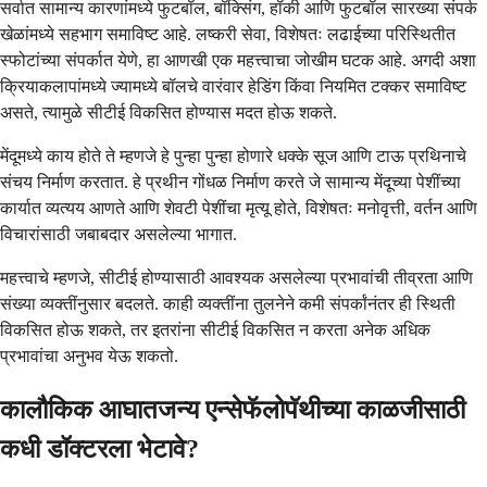
सर्वात सामान्य कारणांमध्ये फुटबॉल, बॉक्सिंग, हॉकी आणि फुटबॉल सारख्या संपर्क
खेळांमध्ये सहभाग समाविष्ट आहे. लष्करी सेवा, विशेषतः लढाईच्या परिस्थितीत
स्फोटांच्या संपर्कात येणे, हा आणखी एक महत्त्वाचा जोखीम घटक आहे. अगदी अशा
क्रियाकलापांमध्ये ज्यामध्ये बॉलचे वारंवार हेडिंग किंवा नियमित टक्कर समाविष्ट
असते, त्यामुळे सीटीई विकसित होण्यास मदत होऊ शकते.
मेंदूमध्ये काय होते ते म्हणजे हे पुन्हा पुन्हा होणारे धक्के सूज आणि टाऊ प्रथिनाचे
संचय निर्माण करतात. हे प्रथीन गोंधळ निर्माण करते जे सामान्य मेंदूच्या पेशींच्या
कार्यात व्यत्यय आणते आणि शेवटी पेशींचा मृत्यू होते, विशेषतः मनोवृत्ती, वर्तन आणि
विचारांसाठी जबाबदार असलेल्या भागात.
महत्त्वाचे म्हणजे, सीटीई होण्यासाठी आवश्यक असलेल्या प्रभावांची तीव्रता आणि
संख्या व्यक्तींनुसार बदलते. काही व्यक्तींना तुलनेने कमी संपर्कांनंतर ही स्थिती
विकसित होऊ शकते, तर इतरांना सीटीई विकसित न करता अनेक अधिक
प्रभावांचा अनुभव येऊ शकतो.
कालौकिक आघातजन्य एन्सेफॅलोपॅथीच्या काळजीसाठी
कधी डॉक्टरला भेटावे?