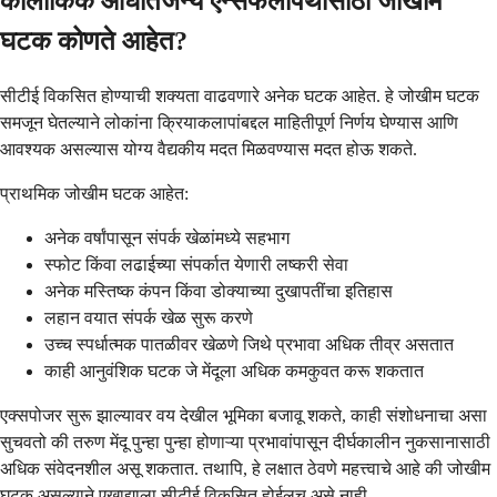
कालौकिक आघातजन्य एन्सेफॅलोपॅथीसाठी जोखीम
घटक कोणते आहेत?
सीटीई विकसित होण्याची शक्यता वाढवणारे अनेक घटक आहेत. हे जोखीम घटक
समजून घेतल्याने लोकांना क्रियाकलापांबद्दल माहितीपूर्ण निर्णय घेण्यास आणि
आवश्यक असल्यास योग्य वैद्यकीय मदत मिळवण्यास मदत होऊ शकते.
प्राथमिक जोखीम घटक आहेत:
अनेक वर्षांपासून संपर्क खेळांमध्ये सहभाग
स्फोट किंवा लढाईच्या संपर्कात येणारी लष्करी सेवा
अनेक मस्तिष्क कंपन किंवा डोक्याच्या दुखापतींचा इतिहास
लहान वयात संपर्क खेळ सुरू करणे
उच्च स्पर्धात्मक पातळीवर खेळणे जिथे प्रभावा अधिक तीव्र असतात
काही आनुवंशिक घटक जे मेंदूला अधिक कमकुवत करू शकतात
एक्सपोजर सुरू झाल्यावर वय देखील भूमिका बजावू शकते, काही संशोधनाचा असा
सुचवतो की तरुण मेंदू पुन्हा पुन्हा होणाऱ्या प्रभावांपासून दीर्घकालीन नुकसानासाठी
अधिक संवेदनशील असू शकतात. तथापि, हे लक्षात ठेवणे महत्त्वाचे आहे की जोखीम
घटक असल्याने एखाद्याला सीटीई विकसित होईलच असे नाही.