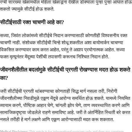
रग्बी सारख्या खेळांमधील महिला खेळाडूंना देखील डोक्याला पुन्हा पुन्हा आघात होऊ
शकतो ज्यामुळे सीटीई होऊ शकते.
सीटीईसाठी रक्त चाचणी आहे का?
सध्या, जिवंत लोकांमध्ये सीटीईचे निदान करण्यासाठी कोणतीही विश्वसनीय रक्त
चाचणी नाही. संशोधक सीटीईची चिन्हे शोधू शकतील अशा बायोमार्कर चाचण्या
विकसित करण्यावर काम करत आहेत, परंतु ते अद्याप प्रयोगात्मक आहेत. सध्या
फक्त मृत्यूनंतर मेंदूच्या पेशींची तपासणी करूनच निश्चित निदान होते.
जीवनशैलीतील बदलांमुळे सीटीईची प्रगती रोखण्यास मदत होऊ शकते
का?
जरी सीटीईची प्रगती थांबवण्याचा कोणताही सिद्ध मार्ग नसला तरी, निरोगी
जीवनशैलीच्या निवडीमुळे एकूण मेंदूचे आरोग्य समर्थित होऊ शकते. यामध्ये नियमित
व्यायाम करणे, पौष्टिक आहार घेणे, चांगली झोप घेणे, ताण व्यवस्थापित करणे आणि
सामाजिकदृष्ट्या जोडलेले राहणे समाविष्ट आहे. जरी ते अंतर्निहित स्थिती बरे करत
नसले तरीही हे मार्ग लक्षणे आणि एकूण आरोग्यासाठी मदत करू शकतात.
Medical Disclaimer:
This article is for informational purposes only and does not constitute