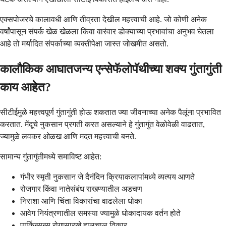
एक्सपोजरचे कालावधी आणि तीव्रता देखील महत्त्वाची आहे. जो कोणी अनेक
वर्षांपासून संपर्क खेळ खेळला किंवा वारंवार डोक्याच्या प्रभावांचा अनुभव घेतला
आहे तो मर्यादित संपर्काच्या व्यक्तीपेक्षा जास्त जोखमीत असतो.
कालौकिक आघातजन्य एन्सेफॅलोपॅथीच्या शक्य गुंतागुंती
काय आहेत?
सीटीईमुळे महत्त्वपूर्ण गुंतागुंती होऊ शकतात ज्या जीवनाच्या अनेक पैलूंना प्रभावित
करतात. मेंदूचे नुकसान प्रगती करत असल्याने हे गुंतागुंत वेळोवेळी वाढतात,
ज्यामुळे लवकर ओळख आणि मदत महत्त्वाची बनते.
सामान्य गुंतागुंतीमध्ये समाविष्ट आहेत:
गंभीर स्मृती नुकसान जे दैनंदिन क्रियाकलापांमध्ये व्यत्यय आणते
रोजगार किंवा नातेसंबंध राखण्यातील अडचण
निराशा आणि चिंता विकारांचा वाढलेला धोका
आवेग नियंत्रणातील समस्या ज्यामुळे धोकादायक वर्तन होते
पार्किन्सन्स रोगासारखे हालचाल विकार