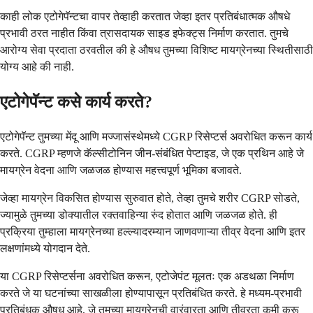
काही लोक एटोगेपॅन्टचा वापर तेव्हाही करतात जेव्हा इतर प्रतिबंधात्मक औषधे
प्रभावी ठरत नाहीत किंवा त्रासदायक साइड इफेक्ट्स निर्माण करतात. तुमचे
आरोग्य सेवा प्रदाता ठरवतील की हे औषध तुमच्या विशिष्ट मायग्रेनच्या स्थितीसाठी
योग्य आहे की नाही.
एटोगेपॅन्ट कसे कार्य करते?
एटोगेपॅन्ट तुमच्या मेंदू आणि मज्जासंस्थेमध्ये CGRP रिसेप्टर्स अवरोधित करून कार्य
करते. CGRP म्हणजे कॅल्सीटोनिन जीन-संबंधित पेप्टाइड, जे एक प्रथिन आहे जे
मायग्रेन वेदना आणि जळजळ होण्यास महत्त्वपूर्ण भूमिका बजावते.
जेव्हा मायग्रेन विकसित होण्यास सुरुवात होते, तेव्हा तुमचे शरीर CGRP सोडते,
ज्यामुळे तुमच्या डोक्यातील रक्तवाहिन्या रुंद होतात आणि जळजळ होते. ही
प्रक्रिया तुम्हाला मायग्रेनच्या हल्ल्यादरम्यान जाणवणाऱ्या तीव्र वेदना आणि इतर
लक्षणांमध्ये योगदान देते.
या CGRP रिसेप्टर्सना अवरोधित करून, एटोजेपंट मूलतः एक अडथळा निर्माण
करते जे या घटनांच्या साखळीला होण्यापासून प्रतिबंधित करते. हे मध्यम-प्रभावी
प्रतिबंधक औषध आहे, जे तुमच्या मायग्रेनची वारंवारता आणि तीव्रता कमी करू