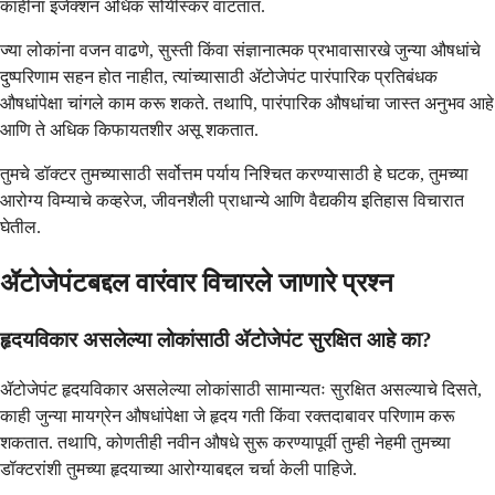
काहींना इंजेक्शन अधिक सोयीस्कर वाटतात.
ज्या लोकांना वजन वाढणे, सुस्ती किंवा संज्ञानात्मक प्रभावासारखे जुन्या औषधांचे
दुष्परिणाम सहन होत नाहीत, त्यांच्यासाठी ॲटोजेपंट पारंपारिक प्रतिबंधक
औषधांपेक्षा चांगले काम करू शकते. तथापि, पारंपारिक औषधांचा जास्त अनुभव आहे
आणि ते अधिक किफायतशीर असू शकतात.
तुमचे डॉक्टर तुमच्यासाठी सर्वोत्तम पर्याय निश्चित करण्यासाठी हे घटक, तुमच्या
आरोग्य विम्याचे कव्हरेज, जीवनशैली प्राधान्ये आणि वैद्यकीय इतिहास विचारात
घेतील.
ॲटोजेपंटबद्दल वारंवार विचारले जाणारे प्रश्न
हृदयविकार असलेल्या लोकांसाठी ॲटोजेपंट सुरक्षित आहे का?
ॲटोजेपंट हृदयविकार असलेल्या लोकांसाठी सामान्यतः सुरक्षित असल्याचे दिसते,
काही जुन्या मायग्रेन औषधांपेक्षा जे हृदय गती किंवा रक्तदाबावर परिणाम करू
शकतात. तथापि, कोणतीही नवीन औषधे सुरू करण्यापूर्वी तुम्ही नेहमी तुमच्या
डॉक्टरांशी तुमच्या हृदयाच्या आरोग्याबद्दल चर्चा केली पाहिजे.