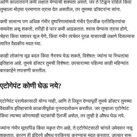
आणि कालांतराने कमी लक्षात येण्याची शक्यता असते. जर ते टिकून राहिले किंवा
तुम्हाला मोठ्या प्रमाणात त्रास देत असतील, तर तुमच्या डॉक्टरांना सांगा.
कमी सामान्य पण अधिक गंभीर दुष्परिणामांमध्ये गंभीर ऍलर्जीक प्रतिक्रियांचा
समावेश असू शकतो, तरीही हे फार कमी आढळतात. श्वास घेण्यास त्रास होणे,
चेहरा किंवा घशावर सूज येणे, किंवा गंभीर त्वचेवर पुरळ यासारखी लक्षणे दिसल्यास
त्वरित वैद्यकीय मदत घ्या.
काही लोकांना मूड बदल किंवा नैराश्य येऊ शकते, विशेषत: ज्यांना या स्थितîचा
इतिहास आहे. तुमचे डॉक्टर तुमची विशेषत: उपचाराच्या पहिल्या काही महिन्यांत
बारकाईने तपासणी करतील.
एटोगेपंट कोणी घेऊ नये?
एटोगेपंट प्रत्येकासाठी योग्य नाही, आणि ते लिहून देण्यापूर्वी तुमचे डॉक्टर तुमच्या
वैद्यकीय इतिहासाचे काळजीपूर्वक पुनरावलोकन करतील. जर तुम्हाला एटोगेपंट
किंवा त्याच्या कोणत्याही घटकांची ऍलर्जी असेल, तर तुम्ही हे औषध घेऊ नये.
ज्यांना गंभीर मूत्रपिंड किंवा यकृत रोग आहे, ते एटोगेपंटसाठी चांगले उमेदवार नसू
शकतात, कारण ही इंद्रिये औषध प्रक्रिया करण्यास मदत करतात. उपचार सुरू