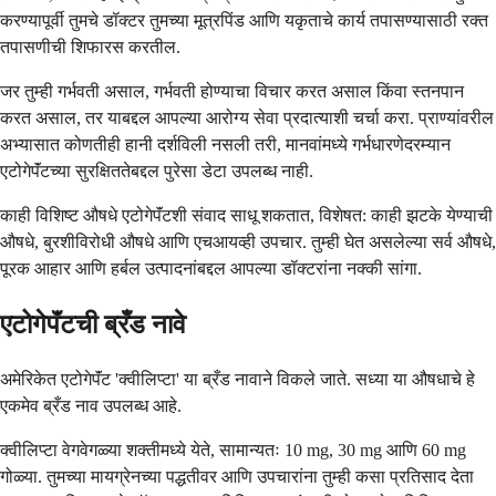
करण्यापूर्वी तुमचे डॉक्टर तुमच्या मूत्रपिंड आणि यकृताचे कार्य तपासण्यासाठी रक्त
तपासणीची शिफारस करतील.
जर तुम्ही गर्भवती असाल, गर्भवती होण्याचा विचार करत असाल किंवा स्तनपान
करत असाल, तर याबद्दल आपल्या आरोग्य सेवा प्रदात्याशी चर्चा करा. प्राण्यांवरील
अभ्यासात कोणतीही हानी दर्शविली नसली तरी, मानवांमध्ये गर्भधारणेदरम्यान
एटोगेपॅंटच्या सुरक्षिततेबद्दल पुरेसा डेटा उपलब्ध नाही.
काही विशिष्ट औषधे एटोगेपॅंटशी संवाद साधू शकतात, विशेषत: काही झटके येण्याची
औषधे, बुरशीविरोधी औषधे आणि एचआयव्ही उपचार. तुम्ही घेत असलेल्या सर्व औषधे,
पूरक आहार आणि हर्बल उत्पादनांबद्दल आपल्या डॉक्टरांना नक्की सांगा.
एटोगेपॅंटची ब्रँड नावे
अमेरिकेत एटोगेपॅंट 'क्वीलिप्टा' या ब्रँड नावाने विकले जाते. सध्या या औषधाचे हे
एकमेव ब्रँड नाव उपलब्ध आहे.
क्वीलिप्टा वेगवेगळ्या शक्तीमध्ये येते, सामान्यतः 10 mg, 30 mg आणि 60 mg
गोळ्या. तुमच्या मायग्रेनच्या पद्धतीवर आणि उपचारांना तुम्ही कसा प्रतिसाद देता