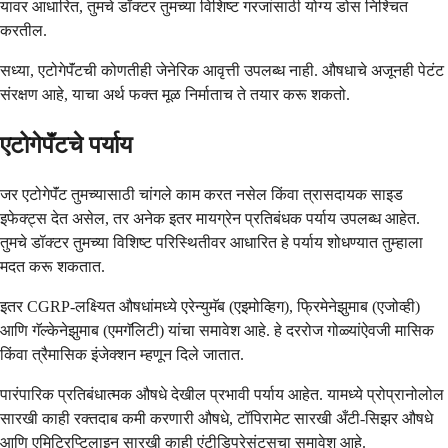
यावर आधारित, तुमचे डॉक्टर तुमच्या विशिष्ट गरजांसाठी योग्य डोस निश्चित
करतील.
सध्या, एटोगेपॅंटची कोणतीही जेनेरिक आवृत्ती उपलब्ध नाही. औषधाचे अजूनही पेटंट
संरक्षण आहे, याचा अर्थ फक्त मूळ निर्माताच ते तयार करू शकतो.
एटोगेपॅंटचे पर्याय
जर एटोगेपॅंट तुमच्यासाठी चांगले काम करत नसेल किंवा त्रासदायक साइड
इफेक्ट्स देत असेल, तर अनेक इतर मायग्रेन प्रतिबंधक पर्याय उपलब्ध आहेत.
तुमचे डॉक्टर तुमच्या विशिष्ट परिस्थितीवर आधारित हे पर्याय शोधण्यात तुम्हाला
मदत करू शकतात.
इतर CGRP-लक्ष्यित औषधांमध्ये एरेन्युमॅब (एइमोव्हिग), फ्रिमेनेझुमाब (एजोव्ही)
आणि गॅल्केनेझुमाब (एमगॅलिटी) यांचा समावेश आहे. हे दररोज गोळ्यांऐवजी मासिक
किंवा त्रैमासिक इंजेक्शन म्हणून दिले जातात.
पारंपारिक प्रतिबंधात्मक औषधे देखील प्रभावी पर्याय आहेत. यामध्ये प्रोप्रानोलोल
सारखी काही रक्तदाब कमी करणारी औषधे, टॉपिरामेट सारखी अँटी-सिझर औषधे
आणि एमिट्रिप्टिलाइन सारखी काही एंटीडिप्रेसंट्सचा समावेश आहे.