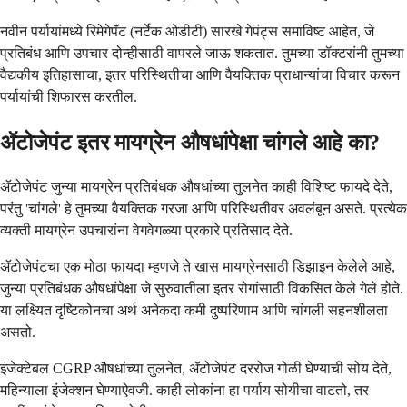
नवीन पर्यायांमध्ये रिमेगेपॅंट (नर्टेक ओडीटी) सारखे गेपंट्स समाविष्ट आहेत, जे
प्रतिबंध आणि उपचार दोन्हीसाठी वापरले जाऊ शकतात. तुमच्या डॉक्टरांनी तुमच्या
वैद्यकीय इतिहासाचा, इतर परिस्थितीचा आणि वैयक्तिक प्राधान्यांचा विचार करून
पर्यायांची शिफारस करतील.
ॲटोजेपंट इतर मायग्रेन औषधांपेक्षा चांगले आहे का?
ॲटोजेपंट जुन्या मायग्रेन प्रतिबंधक औषधांच्या तुलनेत काही विशिष्ट फायदे देते,
परंतु 'चांगले' हे तुमच्या वैयक्तिक गरजा आणि परिस्थितीवर अवलंबून असते. प्रत्येक
व्यक्ती मायग्रेन उपचारांना वेगवेगळ्या प्रकारे प्रतिसाद देते.
ॲटोजेपंटचा एक मोठा फायदा म्हणजे ते खास मायग्रेनसाठी डिझाइन केलेले आहे,
जुन्या प्रतिबंधक औषधांपेक्षा जे सुरुवातीला इतर रोगांसाठी विकसित केले गेले होते.
या लक्ष्यित दृष्टिकोनचा अर्थ अनेकदा कमी दुष्परिणाम आणि चांगली सहनशीलता
असतो.
इंजेक्टेबल CGRP औषधांच्या तुलनेत, ॲटोजेपंट दररोज गोळी घेण्याची सोय देते,
महिन्याला इंजेक्शन घेण्याऐवजी. काही लोकांना हा पर्याय सोयीचा वाटतो, तर