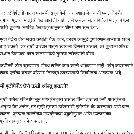
जर एटोगेपँटची मात्रा घ्यायची राहून गेली, तर लक्षात येताच ती घ्या, जोपर्यंत
तुमच्या पुढच्या मात्रेची वेळ झालेली नाही. तसे असल्यास, राहिलेली मात्रा वगळा
आणि तुमच्या नियमित वेळापत्रकानुसार औषध घेणे सुरू ठेवा.
एका वेळेस दोन मात्रा कधीही घेऊ नका, कारण त्यामुळे दुष्परिणाम होण्याचा धोका
वाढू शकतो. जर तुम्ही वारंवार मात्रा घ्यायला विसरत असाल, तर तुम्हाला औषध
लक्षात ठेवण्यास मदत करण्यासाठी तुमच्या डॉक्टरांशी बोला.
कधीतरी डोस चुकल्यास औषध त्वरित काम करणे थांबवणार नाही, परंतु कालांतराने
त्याचे प्रतिबंधात्मक परिणाम टिकवून ठेवण्यासाठी नियमितता आवश्यक आहे.
मी एटोगेपँट घेणे कधी थांबवू शकतो?
तुम्ही अनेक महिन्यांपासून मायग्रेनमुक्त असाल किंवा तुम्हाला कमी मायग्रेनचा
अनुभव येत असेल, तर तुम्ही तुमच्या डॉक्टरांशी एटोगेपँट बंद करण्यावर चर्चा करू
शकता. प्रत्येक व्यक्तीच्या मायग्रेनच्या पद्धतीनुसार आणि उपचारांच्या
प्रतिसादानुसार वेळ बदलतो.
काही लोक 6-12 महिन्यांच्या चांगल्या मायग्रेन नियंत्रणा नंतर प्रतिबंधात्मक औषध