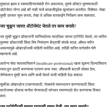
तुम्हाला हृदय व रक्तवाहिन्यासंबंधी रोग असल्यास, तुमचे डॉक्टर तुमच्यासाठी
ॲटोजेपंट योग्य आहे की नाही याचे काळजीपूर्वक मूल्यांकन करतील. विशेषत: जेव्हा
तुम्ही उपचार सुरू करता, तेव्हा ते अधिक बारकाईने निरीक्षण करू शकतात.
जर चुकून जास्त ॲटोजेपंट घेतले तर काय करावे?
जर तुम्ही चुकून डॉक्टरांनी सांगितलेल्या मात्रेपेक्षा जास्त एटोगेपँट घेतले, तर त्वरित
तुमच्या डॉक्टरांशी किंवा विष नियंत्रण केंद्राशी संपर्क साधा. औषध नवीन
असल्यामुळे ओव्हरडोजची माहिती मर्यादित आहे, तरीही त्वरित मार्गदर्शन घेणे
महत्त्वाचे आहे.
आरोग्य सेवा व्यावसायिकाने (healthcare professional) खास सूचना दिल्याशिवाय
स्वतःहून उलटी करण्याचा प्रयत्न करू नका. औषधाची बाटली सोबत ठेवा,
जेणेकरून तुम्ही काय आणि कधी घेतले याची माहिती देऊ शकाल.
चुकीचा ओव्हरडोज टाळण्यासाठी, गोळ्यांचे व्यवस्थापन करण्यासाठी किंवा
दररोजच्या डोसचा मागोवा घेण्यासाठी फोनवर स्मरणपत्रे सेट करण्याचा विचार
करा.
जर एटोगेपँटची मात्रा घ्यायची राहून गेली, तर काय करावे?