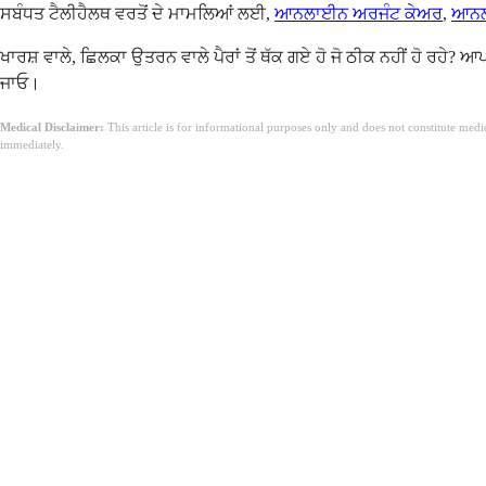
ਸਬੰਧਤ ਟੈਲੀਹੈਲਥ ਵਰਤੋਂ ਦੇ ਮਾਮਲਿਆਂ ਲਈ,
ਆਨਲਾਈਨ ਅਰਜੰਟ ਕੇਅਰ
,
ਆਨਲਾ
ਖਾਰਸ਼ ਵਾਲੇ, ਛਿਲਕਾ ਉਤਰਨ ਵਾਲੇ ਪੈਰਾਂ ਤੋਂ ਥੱਕ ਗਏ ਹੋ ਜੋ ਠੀਕ ਨਹੀਂ ਹੋ ਰਹੇ
ਜਾਓ।
Medical Disclaimer:
This article is for informational purposes only and does not constitute med
immediately.