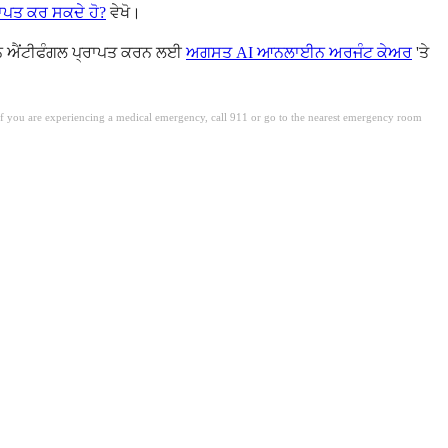
ਪਤ ਕਰ ਸਕਦੇ ਹੋ?
ਵੇਖੋ।
ਿਪਸ਼ਨ ਐਂਟੀਫੰਗਲ ਪ੍ਰਾਪਤ ਕਰਨ ਲਈ
ਅਗਸਤ AI ਆਨਲਾਈਨ ਅਰਜੰਟ ਕੇਅਰ
'ਤੇ
. If you are experiencing a medical emergency, call 911 or go to the nearest emergency room