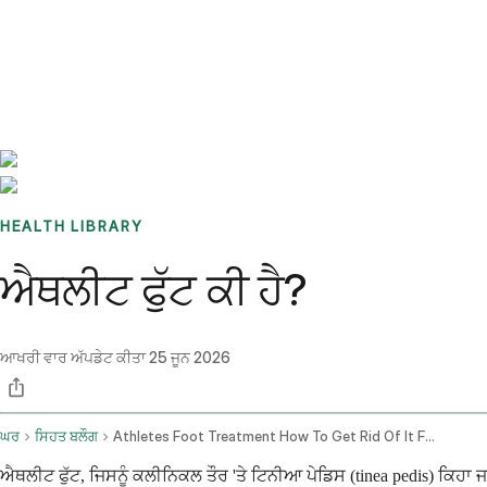
Benchmarks
Stories
FAQ
Sign up / Log in
HEALTH LIBRARY
ਐਥਲੀਟ ਫੁੱਟ ਕੀ ਹੈ?
ਆਖਰੀ ਵਾਰ ਅੱਪਡੇਟ ਕੀਤਾ
25 ਜੂਨ 2026
ਘਰ
ਸਿਹਤ ਬਲੌਗ
Athletes Foot Treatment How To Get Rid Of It Fast And When To See A Doctor Online
ਐਥਲੀਟ ਫੁੱਟ, ਜਿਸਨੂੰ ਕਲੀਨਿਕਲ ਤੌਰ 'ਤੇ ਟਿਨੀਆ ਪੇਡਿਸ (tinea pedis) ਕਿਹਾ ਜ