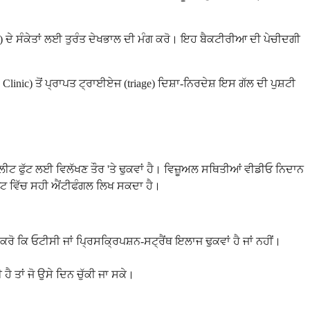
sis) ਦੇ ਸੰਕੇਤਾਂ ਲਈ ਤੁਰੰਤ ਦੇਖਭਾਲ ਦੀ ਮੰਗ ਕਰੋ। ਇਹ ਬੈਕਟੀਰੀਆ ਦੀ ਪੇਚੀਦਗੀ
linic) ਤੋਂ ਪ੍ਰਾਪਤ ਟ੍ਰਾਈਏਜ (triage) ਦਿਸ਼ਾ-ਨਿਰਦੇਸ਼ ਇਸ ਗੱਲ ਦੀ ਪੁਸ਼ਟੀ
ਥ ਐਥਲੀਟ ਫੁੱਟ ਲਈ ਵਿਲੱਖਣ ਤੌਰ 'ਤੇ ਢੁਕਵਾਂ ਹੈ। ਵਿਜ਼ੂਅਲ ਸਥਿਤੀਆਂ ਵੀਡੀਓ ਨਿਦਾਨ
਼ਿਟ ਵਿੱਚ ਸਹੀ ਐਂਟੀਫੰਗਲ ਲਿਖ ਸਕਦਾ ਹੈ।
ਕਰੋ ਕਿ ਓਟੀਸੀ ਜਾਂ ਪ੍ਰਿਸਕ੍ਰਿਪਸ਼ਨ-ਸਟ੍ਰੈਂਥ ਇਲਾਜ ਢੁਕਵਾਂ ਹੈ ਜਾਂ ਨਹੀਂ।
ੈ ਤਾਂ ਜੋ ਉਸੇ ਦਿਨ ਚੁੱਕੀ ਜਾ ਸਕੇ।