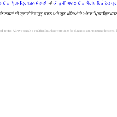
ਈਨ ਪ੍ਰਿਸਕ੍ਰਿਪਸ਼ਨ ਸੇਵਾਵਾਂ
, ਜਾਂ
ਕੀ ਤੁਸੀਂ ਆਨਲਾਈਨ ਐਂਟੀਬਾਇਓਟਿਕ ਪ੍ਰਾ
? ਆਪਣੇ ਲੱਛਣਾਂ ਦੀ ਟ੍ਰਾਈਏਜ ਸ਼ੁਰੂ ਕਰਨ ਅਤੇ ਕੁਝ ਘੰਟਿਆਂ ਦੇ ਅੰਦਰ ਪ੍ਰਿਸਕ੍ਰ
ical advice. Always consult a qualified healthcare provider for diagnosis and treatment decisions