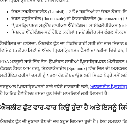
ਆਮ ਪ੍ਰਿਸਕ੍ਰਿਪਸ਼ਨ ਐਂਟੀਫੰਗਲ ਵਿਕਲਪ:
ਓਰਲ ਟਰਬੀਨਾਫਾਈਨ (Lamisil)। 2 ਤੋਂ 6 ਹਫ਼ਤਿਆਂ ਦਾ ਓਰਲ ਕੋਰਸ; ਇਹ ਜ
ਓਰਲ ਫਲੂਕੋਨਾਜ਼ੋਲ (fluconazole) ਜਾਂ ਇਟਰਾਕੋਨਾਜ਼ੋਲ (itraconazole
ਪ੍ਰਿਸਕ੍ਰਿਪਸ਼ਨ-ਸਟ੍ਰੈਂਥ ਟਾਪੀਕਲ ਐਂਟੀਫੰਗਲ। ਸਾਈਕਲੋਪੀਰੋਕਸ (ciclopi
ਮਿਸ਼ਰਤ ਐਂਟੀਫੰਗਲ-ਸਟੀਰੌਇਡ ਕਰੀਮਾਂ। ਜਦੋਂ ਗੰਭੀਰ ਸੋਜ ਫੰਗਲ ਸੰਕਰਮਣ ਦੇ
ਟੈਲੀਹੈਲਥ ਦਾ ਫਾਇਦਾ: ਐਥਲੀਟ ਫੁੱਟ ਦਾ ਵੀਡੀਓ ਰਾਹੀਂ ਸਹੀ ਢੰਗ ਨਾਲ ਨਿਦਾਨ
ਵਿਜ਼ਿਟ 15 ਤੋਂ 20 ਮਿੰਟਾਂ ਦੇ ਅੰਦਰ ਪ੍ਰਿਸਕ੍ਰਿਪਸ਼ਨ ਫੈਸਲੇ ਦਾ ਨਤੀਜਾ ਦਿੰਦੇ ਹਨ
FDA ਮਨਜ਼ੂਰੀ ਬਾਰੇ ਇੱਕ ਨੋਟ: ਉਪਰੋਕਤ ਸਾਰੀਆਂ ਪ੍ਰਿਸਕ੍ਰਿਪਸ਼ਨ ਐਂਟੀਫੰਗਲ
ਫੰਕਸ਼ਨ ਟੈਸਟ ਆਮ ਹਨ); ਇਟਰਾਕੋਨਾਜ਼ੋਲ (Sporanox) ਵਿੱਚ ਦਿਲ ਦੀ ਅਸਫਲਤਾ ਦੇ
ਸਟੀਰੌਇਡ ਕਰੀਮਾਂ ਚਮੜੀ ਨੂੰ ਪਤਲਾ ਹੋਣ ਤੋਂ ਬਚਾਉਣ ਲਈ ਸਿਰਫ਼ ਥੋੜ੍ਹੇ ਸਮੇਂ ਲ
ਵਰਚੁਅਲ ਪ੍ਰਿਸਕ੍ਰਿਪਸ਼ਨਾਂ ਬਾਰੇ ਵਧੇਰੇ ਜਾਣਕਾਰੀ ਲਈ,
ਆਨਲਾਈਨ ਪ੍ਰਿਸਕ੍ਰਿਪ
ਹੈ ਕਿ ਇਹ ਟੈਲੀਹੈਲਥ ਰਸਤਾ ਹੁਣ ਜ਼ਿੱਦੀ ਮਾਮਲਿਆਂ ਲਈ ਮਿਆਰੀ ਹੈ।
ਐਥਲੀਟ ਫੁੱਟ ਵਾਰ-ਵਾਰ ਕਿਉਂ ਹੁੰਦਾ ਹੈ ਅਤੇ ਇਸਨੂੰ ਕਿਵ
ਐਥਲੀਟ ਫੁੱਟ ਦੀ ਦੁਬਾਰਾ ਹੋਣ ਦੀ ਦਰ ਬਹੁਤ ਜ਼ਿਆਦਾ ਹੁੰਦੀ ਹੈ। ਇਹ ਸਮਝਣਾ ਕਿ ਇ