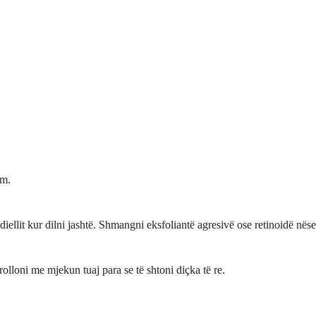
im.
iellit kur dilni jashtë. Shmangni eksfoliantë agresivë ose retinoidë nëse
lloni me mjekun tuaj para se të shtoni diçka të re.