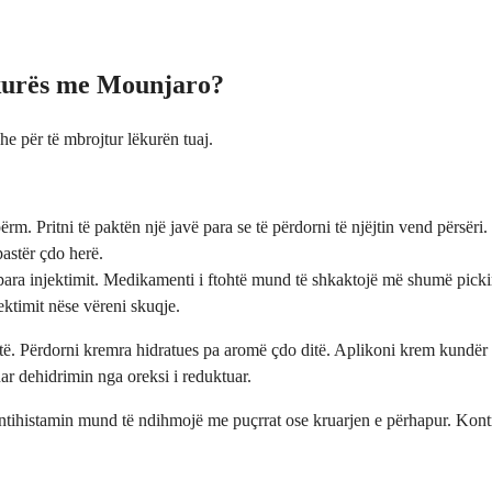
kurës me Mounjaro?
e për të mbrojtur lëkurën tuaj.
rm. Pritni të paktën një javë para se të përdorni të njëjtin vend përsëri.
astër çdo herë.
 para injektimit. Medikamenti i ftohtë mund të shkaktojë më shumë pick
ektimit nëse vëreni skuqje.
htë. Përdorni kremra hidratues pa aromë çdo ditë. Aplikoni krem kundër d
uar dehidrimin nga oreksi i reduktuar.
ntihistamin mund të ndihmojë me puçrrat ose kruarjen e përhapur. Kontro