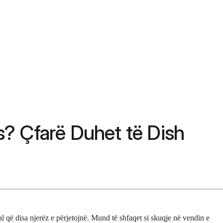
? Çfarë Duhet të Dish
al që disa njerëz e përjetojnë. Mund të shfaqet si skuqje në vendin e