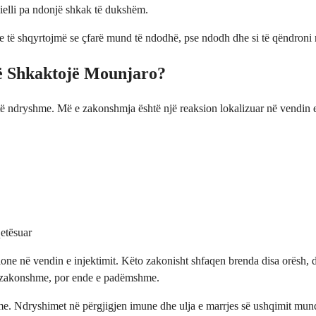
dielli pa ndonjë shkak të dukshëm.
të shqyrtojmë se çfarë mund të ndodhë, pse ndodh dhe si të qëndroni reh
ë Shkaktojë Mounjaro?
ë ndryshme. Më e zakonshmja është një reaksion lokalizuar në vendin e i
etësuar
ione në vendin e injektimit. Këto zakonisht shfaqen brenda disa orësh, 
k e zakonshme, por ende e padëmshme.
e. Ndryshimet në përgjigjen imune dhe ulja e marrjes së ushqimit mund