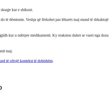
 skuqje kur e shikoni.
uk do të dëmtonin. Veshja që fërkohet pas lëkurës tuaj mund të shkaktojë
 zgjidh kur u ndërpre medikamenti. Ky reaksion duket se varet nga doza
nit tuaj.
nd të ofrojë kontekst të dobishëm
.