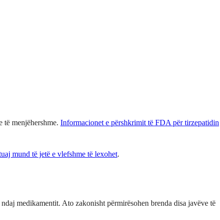
ore të menjëhershme.
Informacionet e përshkrimit të FDA për tirzepatidin
uaj mund të jetë e vlefshme të lexohet
.
es ndaj medikamentit. Ato zakonisht përmirësohen brenda disa javëve të