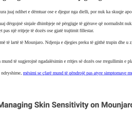
ura juaj ndihet e dëmtuar ose e djegur nga dielli, por nuk ka skuqje apo
 tuaj dërgojnë sinjale dhimbjeje në përgjigje të gjërave që normalisht n
 një rritjeje të dozës ose gjatë trajtimit fillestar.
më të lartë të Mounjaro. Ndjenja e djegies preku të gjithë trupin dhe u
 mund të sugjerojnë ngadalësimin e rritjes së dozës ose rregullimin e pla
o ndryshime,
mësimi se çfarë mund të qëndrojë pas atyre simptomave mu