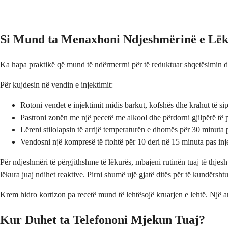
Si Mund ta Menaxhoni Ndjeshmërinë e Lë
Ka hapa praktikë që mund të ndërmerrni për të reduktuar shqetësimin dh
Për kujdesin në vendin e injektimit:
Rotoni vendet e injektimit midis barkut, kofshës dhe krahut të sipë
Pastroni zonën me një pecetë me alkool dhe përdorni gjilpërë të p
Lëreni stilolapsin të arrijë temperaturën e dhomës për 30 minuta
Vendosni një kompresë të ftohtë për 10 deri në 15 minuta pas inj
Për ndjeshmëri të përgjithshme të lëkurës, mbajeni rutinën tuaj të thjes
lëkura juaj ndihet reaktive. Pirni shumë ujë gjatë ditës për të kundërsht
Krem hidro kortizon pa recetë mund të lehtësojë kruarjen e lehtë. Një a
Kur Duhet ta Telefononi Mjekun Tuaj?