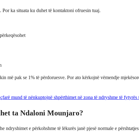
or ka situata ku duhet të kontaktoni ofruesin tuaj.
ë përkeqësohet
h
o prekin më pak se 1% të përdoruesve. Por ato kërkojnë vëmendje mjekës
 çfarë mund të nënkuptojnë shpërthimet në zona të ndryshme të fytyrës t
uhet ta Ndaloni Mounjaro?
 dhe ndryshimet e përkohshme të lëkurës janë pjesë normale e përshtatj