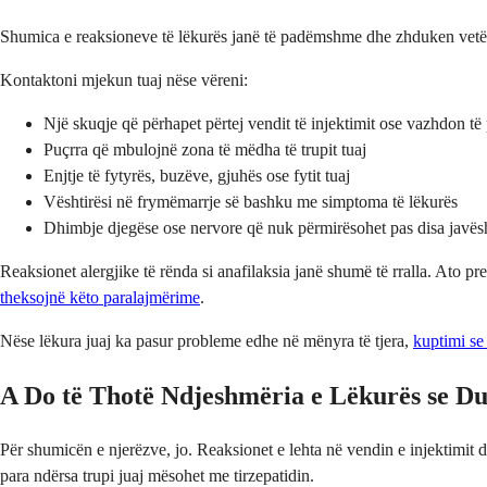
Shumica e reaksioneve të lëkurës janë të padëmshme dhe zhduken vetë. P
Kontaktoni mjekun tuaj nëse vëreni:
Një skuqje që përhapet përtej vendit të injektimit ose vazhdon t
Puçrra që mbulojnë zona të mëdha të trupit tuaj
Enjtje të fytyrës, buzëve, gjuhës ose fytit tuaj
Vështirësi në frymëmarrje së bashku me simptoma të lëkurës
Dhimbje djegëse ose nervore që nuk përmirësohet pas disa javës
Reaksionet alergjike të rënda si anafilaksia janë shumë të rralla. At
theksojnë këto paralajmërime
.
Nëse lëkura juaj ka pasur probleme edhe në mënyra të tjera,
kuptimi se
A Do të Thotë Ndjeshmëria e Lëkurës se D
Për shumicën e njerëzve, jo. Reaksionet e lehta në vendin e injektimit
para ndërsa trupi juaj mësohet me tirzepatidin.