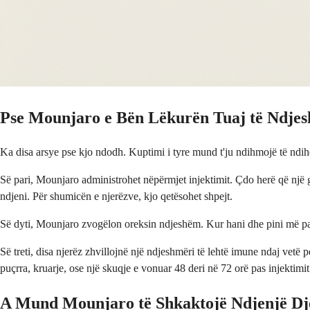
Pse Mounjaro e Bën Lëkurën Tuaj të Ndje
Ka disa arsye pse kjo ndodh. Kuptimi i tyre mund t'ju ndihmojë të ndih
Së pari, Mounjaro administrohet nëpërmjet injektimit. Çdo herë që një g
ndjeni. Për shumicën e njerëzve, kjo qetësohet shpejt.
Së dyti, Mounjaro zvogëlon oreksin ndjeshëm. Kur hani dhe pini më pak, 
Së treti, disa njerëz zhvillojnë një ndjeshmëri të lehtë imune ndaj vetë p
puçrra, kruarje, ose një skuqje e vonuar 48 deri në 72 orë pas injektimit.
A Mund Mounjaro të Shkaktojë Ndjenjë Djeg