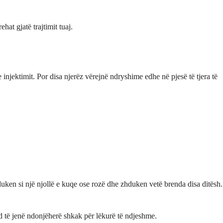
at gjatë trajtimit tuaj.
njektimit. Por disa njerëz vërejnë ndryshime edhe në pjesë të tjera të
duken si një njollë e kuqe ose rozë dhe zhduken vetë brenda disa ditësh.
 të jenë ndonjëherë shkak për lëkurë të ndjeshme.