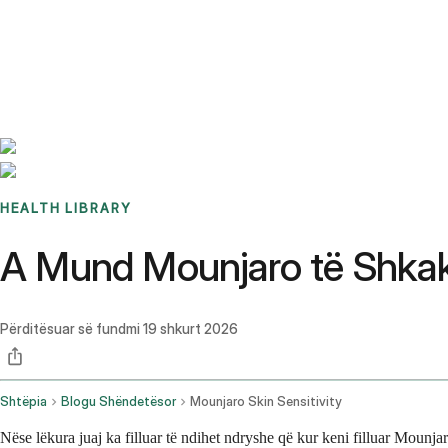
Benchmarks
Stories
FAQ
Sign up / Log in
HEALTH LIBRARY
A Mund Mounjaro të Shkakt
Përditësuar së fundmi
19 shkurt 2026
Shtëpia
Blogu Shëndetësor
Mounjaro Skin Sensitivity
Nëse lëkura juaj ka filluar të ndihet ndryshe që kur keni filluar Mounja