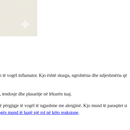
on të vogël inflamator. Kjo është skuqja, ngrohtësia dhe ndjeshmëria që
tendosje dhe plasaritje në lëkurën tuaj.
një përgjigje të vogël të ngjashme me alergjinë. Kjo mund të paraqitet si
gës mund të luajë një rol në këto reaksione
.