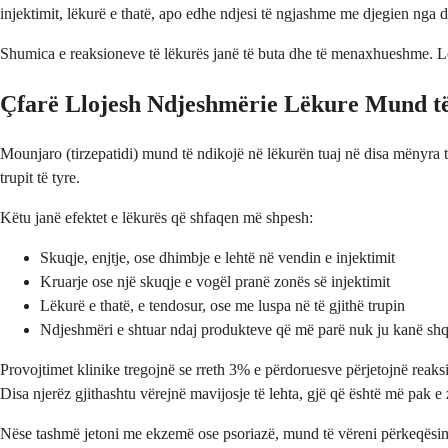
injektimit, lëkurë e thatë, apo edhe ndjesi të ngjashme me djegien nga 
Shumica e reaksioneve të lëkurës janë të buta dhe të menaxhueshme. Le 
Çfarë Llojesh Ndjeshmërie Lëkure Mund t
Mounjaro (tirzepatidi) mund të ndikojë në lëkurën tuaj në disa mënyra t
trupit të tyre.
Këtu janë efektet e lëkurës që shfaqen më shpesh:
Skuqje, enjtje, ose dhimbje e lehtë në vendin e injektimit
Kruarje ose një skuqje e vogël pranë zonës së injektimit
Lëkurë e thatë, e tendosur, ose me luspa në të gjithë trupin
Ndjeshmëri e shtuar ndaj produkteve që më parë nuk ju kanë shq
Provojtimet klinike tregojnë se rreth 3% e përdoruesve përjetojnë reaks
Disa njerëz gjithashtu vërejnë mavijosje të lehta, gjë që është më pa
Nëse tashmë jetoni me ekzemë ose psoriazë, mund të vëreni përkeqësim