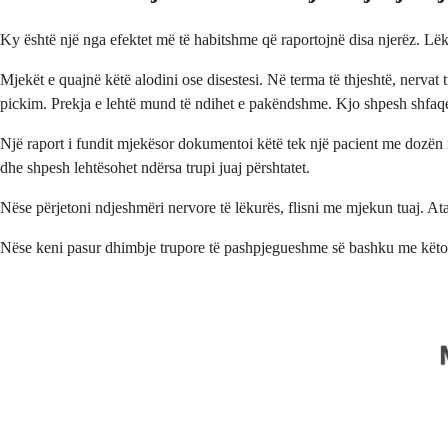
Ky është një nga efektet më të habitshme që raportojnë disa njerëz. Lëk
Mjekët e quajnë këtë alodini ose disestesi. Në terma të thjeshtë, nervat
pickim. Prekja e lehtë mund të ndihet e pakëndshme. Kjo shpesh shfaqet pas
Një raport i fundit mjekësor dokumentoi këtë tek një pacient me dozën 
dhe shpesh lehtësohet ndërsa trupi juaj përshtatet.
Nëse përjetoni ndjeshmëri nervore të lëkurës, flisni me mjekun tuaj. Ata
Nëse keni pasur dhimbje trupore të pashpjegueshme së bashku me kët