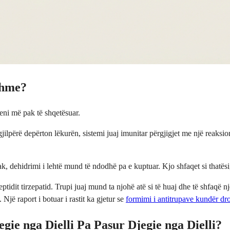
shme?
eni më pak të shqetësuar.
jilpërë depërton lëkurën, sistemi juaj imunitar përgjigjet me një reaksi
dehidrimi i lehtë mund të ndodhë pa e kuptuar. Kjo shfaqet si thatësi, 
eptidit tirzepatid. Trupi juaj mund ta njohë atë si të huaj dhe të shfaqë 
 Një raport i botuar i rastit ka gjetur se
formimi i antitrupave kundër dro
ie nga Dielli Pa Pasur Djegie nga Dielli?