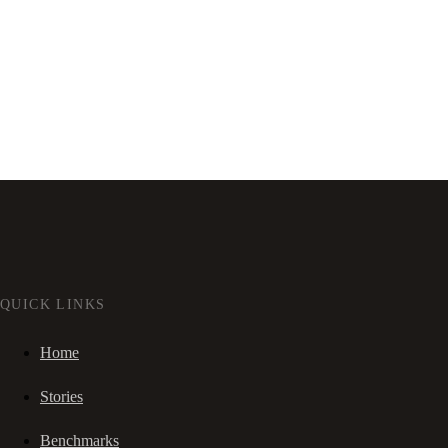
QUICK LINKS
Home
Stories
Benchmarks