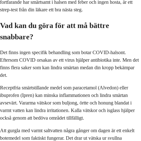
fortfarande har smärtsamt i halsen med feber och ingen hosta, är ett
strep-test från din läkare ett bra nästa steg.
Vad kan du göra för att må bättre
snabbare?
Det finns ingen specifik behandling som botar COVID-halsont.
Eftersom COVID orsakas av ett virus hjälper antibiotika inte. Men det
finns flera saker som kan lindra smärtan medan din kropp bekämpar
det.
Receptfria smärtstillande medel som paracetamol (Alvedon) eller
ibuprofen (Ipren) kan minska inflammationen och lindra smärtan
avsevärt. Vararma vätskor som buljong, örtte och honung blandat i
varmt vatten kan lindra irritationen. Kalla vätskor och isglass hjälper
också genom att bedöva området tillfälligt.
Att gurgla med varmt saltvatten några gånger om dagen är ett enkelt
botemedel som faktiskt fungerar. Det drar ut vätska ur svullna