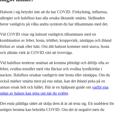
Halsont i sig betyder inte att du har COVID. Förkylning, influensa,
allergier och halsfluss kan alla orsaka liknande smärta. Skillnaden
beror vanligtvis på vilka andra symtom du har tillsammans med det.
Vid COVID visar sig halsont vanligtvis tillsammans med en
kombination av feber, hosta, trötthet, kroppsvärk, nästäppa och ibland
förlust av smak eller lukt. Om ditt halsont kommer med snuva, hosta
och allmän värk är COVID värt att överväga.
Vid halsfluss tenderar smärtan att komma plötsligt och åtföljs ofta av
feber, svullna tonsiller med vita fläckar och svullna lymfkörtlar i
nacken. Halsfluss orsakar vanligtvis inte hosta eller nästäppa. Om du
också märker smärta mest på ena sidan, kan det ibland peka på en
annan orsak helt och hållet. Här är en hjälpsam guide om
varför ena
sidan av halsen kan göra ont när du sväljer
.
Det enda pålitliga sättet att skilja dem åt är att testa sig. Ett snabbtest för
antigen hemma kan bekräfta COVID. Om det är negativt men du