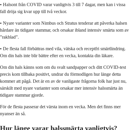
• Halsont från COVID varar vanligtvis 3 till 7 dagar, men kan i vissa
fall dröja sig kvar upp till två veckor.
• Nyare varianter som Nimbus och Stratus tenderar att påverka halsen
hårdare än tidigare stammar, och orsakar ibland intensiv smärta som av
”rakblad”.
• De flesta fall förbättras med vila, vätska och receptfri smärtlindring.
Om din hals inte blir bättre efter en vecka, kontakta din läkare.
Om din hals känns som om du svalt sandpapper och ditt COVID-test
precis kom tillbaka positivt, undrar du förmodligen hur länge detta
kommer att pågå. Det är en av de vanligaste frågorna folk har just nu,
särskilt med nyare varianter som orsakar mer intensiv halssmärta än
tidigare stammar gjorde.
För de flesta passerar det värsta inom en vecka. Men det finns mer
nyanser än så.
Hur länge varar halssmärta vanligtvis?