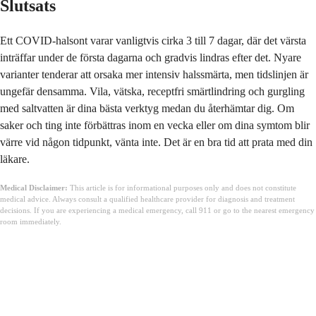
Slutsats
Ett COVID-halsont varar vanligtvis cirka 3 till 7 dagar, där det värsta
inträffar under de första dagarna och gradvis lindras efter det. Nyare
varianter tenderar att orsaka mer intensiv halssmärta, men tidslinjen är
ungefär densamma. Vila, vätska, receptfri smärtlindring och gurgling
med saltvatten är dina bästa verktyg medan du återhämtar dig. Om
saker och ting inte förbättras inom en vecka eller om dina symtom blir
värre vid någon tidpunkt, vänta inte. Det är en bra tid att prata med din
läkare.
Medical Disclaimer:
This article is for informational purposes only and does not constitute
medical advice. Always consult a qualified healthcare provider for diagnosis and treatment
decisions. If you are experiencing a medical emergency, call 911 or go to the nearest emergency
room immediately.