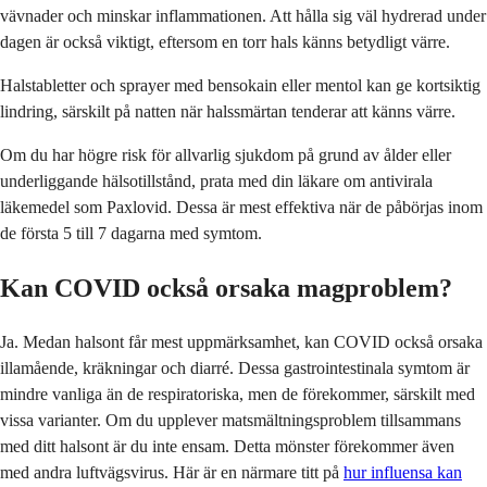
vävnader och minskar inflammationen. Att hålla sig väl hydrerad under
dagen är också viktigt, eftersom en torr hals känns betydligt värre.
Halstabletter och sprayer med bensokain eller mentol kan ge kortsiktig
lindring, särskilt på natten när halssmärtan tenderar att känns värre.
Om du har högre risk för allvarlig sjukdom på grund av ålder eller
underliggande hälsotillstånd, prata med din läkare om antivirala
läkemedel som Paxlovid. Dessa är mest effektiva när de påbörjas inom
de första 5 till 7 dagarna med symtom.
Kan COVID också orsaka magproblem?
Ja. Medan halsont får mest uppmärksamhet, kan COVID också orsaka
illamående, kräkningar och diarré. Dessa gastrointestinala symtom är
mindre vanliga än de respiratoriska, men de förekommer, särskilt med
vissa varianter. Om du upplever matsmältningsproblem tillsammans
med ditt halsont är du inte ensam. Detta mönster förekommer även
med andra luftvägsvirus. Här är en närmare titt på
hur influensa kan