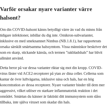
Varför orsakar nyare varianter värre
halsont?
Om din COVID-halsont känns betydligt värre än vad du minns från
tidigare infektioner, inbillar du dig inte. Omikron-subvarianter,
inklusive en med smeknamnet Nimbus (NB.1.8.1), har rapporterats
orsaka särskilt smärtsamma halssymtom. Vissa människor beskriver det
som en skarp, stickande känsla, och termen ”rakbladshals” har blivit
allmänt använd.
Detta beror på var dessa varianter riktar sig mot din kropp. COVID-
virus fäster vid ACE2-receptorer på ytan av dina celler. Cellerna som
kantar de övre luftvägarna, inklusive näsa och hals, har en hög
koncentration av dessa receptorer. Nyare varianter binder till dem mer
aggressivt, vilket utlöser en starkare inflammatorisk reaktion i det
området. Smärtan du känner är faktiskt ditt immunsystem som slåss
tillbaka, inte själva viruset som skadar din hals.