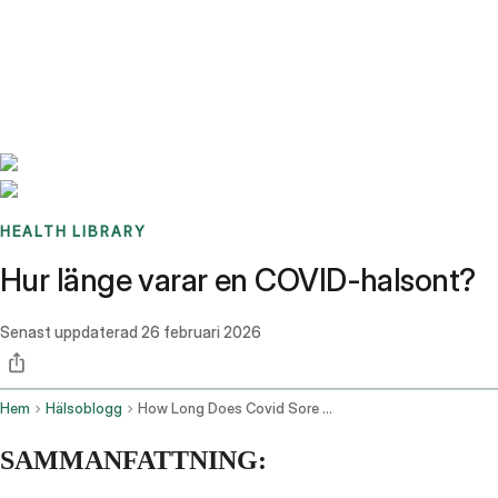
Benchmarks
Stories
FAQ
Sign up / Log in
HEALTH LIBRARY
Hur länge varar en COVID-halsont?
Senast uppdaterad
26 februari 2026
Hem
Hälsoblogg
How Long Does Covid Sore Throat Last
SAMMANFATTNING: