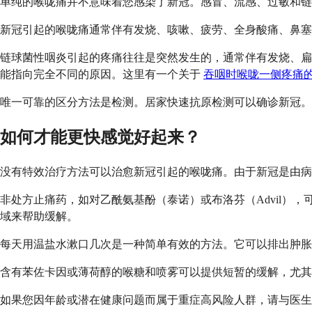
单纯的喉咙痛并不意味着您感染了新冠。感冒、流感、过敏和链
新冠引起的喉咙痛通常伴有发烧、咳嗽、疲劳、全身酸痛、鼻塞
链球菌性咽炎引起的疼痛往往是突然发生的，通常伴有发烧、扁
能指向完全不同的原因。这里有一个关于
吞咽时喉咙一侧疼痛
唯一可靠的区分方法是检测。居家快速抗原检测可以确诊新冠
如何才能更快感觉好起来？
没有特效治疗方法可以治愈新冠引起的喉咙痛。由于新冠是由病
非处方止痛药，如对乙酰氨基酚（泰诺）或布洛芬（Advil
域来帮助缓解。
每天用温盐水漱口几次是一种简单有效的方法。它可以排出肿胀
含有苯佐卡因或薄荷醇的喉糖和喷雾可以提供短暂的缓解，尤其
如果您因年龄或潜在健康问题而属于重症高风险人群，请与医生讨论抗