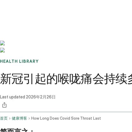
Benchmarks
Stories
FAQ
Sign up / Log in
HEALTH LIBRARY
新冠引起的喉咙痛会持续
Last updated
2026年2月26日
首页
健康博客
How Long Does Covid Sore Throat Last