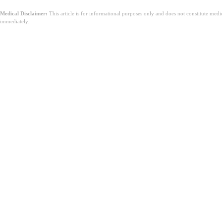
Medical Disclaimer:
This article is for informational purposes only and does not constitute med
immediately.