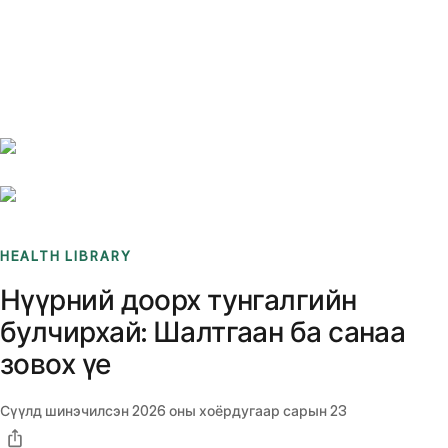
Benchmarks
Stories
FAQ
Sign up / Log in
HEALTH LIBRARY
Нүүрний доорх тунгалгийн
булчирхай: Шалтгаан ба санаа
зовох үе
Сүүлд шинэчилсэн
2026 оны хоёрдугаар сарын 23