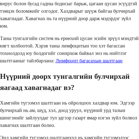
вирус болон бусад гадны бодисыг барьж, цагаан цусан эсүүдтэй
тэмцэх боломжийг олгодог. Халдварыг шүүж байгаа булчирхай
хавагнадаг. Хавагнах нь та нүүрний доор дарж мэдэрдэг зүйл
юм.
Таны тунгалгийн систем нь ерөнхий цусан эсийн эрүүл мэндтэй
нягт холбоотой. Хэрэв таны лимфоцитын тоо хэт багассан
тохиолдолд юу болдогийг сонирхож байвал энэ нь нийтлэг
шалтгааныг тайлбарлана:
Лимфоцит багасахын шалтгаан
Нүүрний доорх тунгалгийн булчирхай
яагаад хавагнадаг вэ?
Хамгийн түгээмэл шалтгаан нь ойролцоох халдвар юм. Эдгээр
булчирхай нь ам, шүд, хэл, доод уруул, нүүрний урд талын
шингэнийг зайлуулдаг тул эдгээр газарт ямар нэгэн зүйл болвол
хавагнах шалтгаан болно.
Энд хамгийн түгээмэл шалтгаанууд нь хамгийн түгээмэлээс