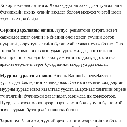
Ховор тохиолдолд тийм. Халдварууд нь хавагдсан тунгалгийн
булчирхайн ихэнх хувийг эзэлдэг боловч мэдэхэд үнэтэй цөөн
хэдэн нөхцөл байдаг.
Өөрийн дархлааны өвчин.
Лупус, ревматоид артрит, эсвэл
саркоидоз зэрэг өвчин нь биеийн олон хэсэг, түүний дотор
нүүрний доорх тунгалгийн булчирхайг хавагнуулж болно. Энэ
төрлийн хаванг ихэвчлэн удаан үргэлжилдэг, нэгээс олон
булчирхайг хамардаг бөгөөд үе мөчний өвдөлт, ядрах эсвэл
арьсны өөрчлөлт зэрэг бусад шинж тэмдгүүд дагалддаг.
Муурны зураасны өвчин.
Энэ нь Bartonella henselae-ээр
үүсгэгддэг бактерийн халдвар юм. Энэ нь ихэвчлэн халдвартай
муурны зураас эсвэл хазалтаас үүсдэг. Шархнаас хамгийн ойрын
тунгалгийн булчирхай хавагнадаг, заримдаа их хэмжээгээр.
Нүүр, гар эсвэл мөрөн дээр шарх гарсан бол сурман булчирхай
эсвэл сурман булчирхай нөлөөлж болно.
Зарим эм.
Зарим эм, түүний дотор зарим мэдрэлийн эм болон