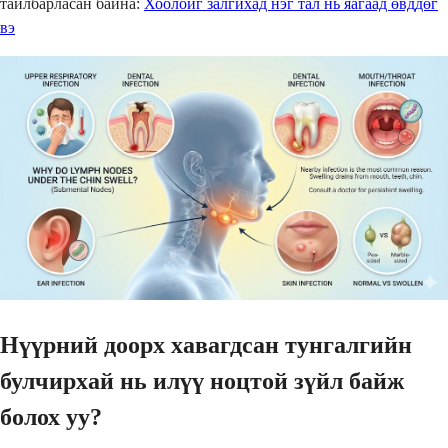
тайлбарласан байна:
Хоолойг залгихад нэг тал нь яагаад өвддөг
вэ
Нүүрний доорх хавагдсан тунгалгийн
булчирхай нь илүү ноцтой зүйл байж
болох уу?