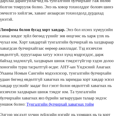
дархлаа дарангуйлагчид нь тунгалгийн булчирхайг гаж нөлөө
болгон томруулж болно. Энэ нь ховор тохиолддог боловч шинэ
эмчилгээ хийлгэж, хаванг анзаарсан тохиолдолд дурдахад
үнэтэй.
Лимфома болон бусад хорт хавдар.
Энэ бол ихэнх хүмүүсийн
санаа зовдог зүйл бөгөөд үүнийг зөв өнцгөөс нь харж үзэх нь
чухал юм. Хорт хавдартай тунгалгийн булчирхай нь халдвараар
хавагдсан булчирхайгаас өөрөөр ажилладаг. Тэд ихэвчлэн
өвдөлтгүй, хуруугаараа хатуу эсвэл хүнд мэдрэгддэг, дарж
байхад хөдлөхгүй, халдварын шинж тэмдэггүйгээр хэдэн долоо
хоногийн турш тасралтгүй өсдөг. АНУ-ын Үндэсний Анагаах
Ухааны Номын Сангийн мэдээлснээр, тунгалгийн булчирхайн
удаан бөгөөд өвдөлтгүй хавагнах нь заримдаа хорт хавдар эсвэл
хавдар үүсэхийг заадаг бол гэнэт болон өвдөлттэй хавагнах нь
ихэвчлэн халдварын шинж тэмдэг юм. Та тунгалгийн
булчирхайн хавагнах янз бүрийн загваруудын талаар эндээс
уншиж болно:
Тунгалгийн булчирхай хавагнах тойм
Эдгээр эрсдэлт хүчин зүйлсийн нэгийг нь эзэмших нь та хорт