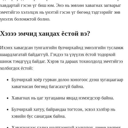
хавдартай гэсэн үг биш юм. Энэ нь зөвхөн хавагнах загварыг
эмчтэйгээ хэлэлцэх нь үнэтэй гэсэн үг бөгөөд тэдгээрийг зөв
үнэлэх боломжтой болно.
Хэзээ эмчид хандах ёстой вэ?
Ихэнх хавагдсан тунгалгийн булчирхайнд эмнэлгийн тусламж
шаардлагатай байдаггүй. Гэхдээ та үзүүлэх ёстой тодорхой
шинж тэмдгүүд байдаг. Хэрэв та дараах тохиолдолд эмчтэйгээ
холбогдох ёстой:
Булчирхай хоёр гурван долоо хоногоос дээш хугацаагаар
хавагнасан бөгөөд багасахгүй байна.
Хавагнах нь цаг хугацааны явцад нэмэгдсээр байна.
Булчирхай хатуу, байрандаа тогтсон, эсвэл хэлбэр нь
хэвийн бус санагдаж байна.
Хавагнахаас гадна шалтгаангүй халуурах, шөнө хөлрөх