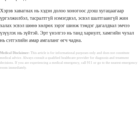
Хэрэв хавагнах нь хэдэн долоо хоногоос дээш хугацаагаар
үргэлжилбэл, тасралтгүй нэмэгдвэл, эсвэл шалтгаангүй жин
халах эсвэл шөнө хөлрөх зэрэг шинж тэмдэг дагалдвал эмчээ
үзүүлэх нь зүйтэй. Эрт үнэлгээ нь танд хариулт, хамгийн чухал
нь сэтгэлийн амар амгаланг өгч чадна.
Medical Disclaimer:
This article is for informational purposes only and does not constitute
medical advice. Always consult a qualified healthcare provider for diagnosis and treatment
decisions. If you are experiencing a medical emergency, call 911 or go to the nearest emergency
room immediately.