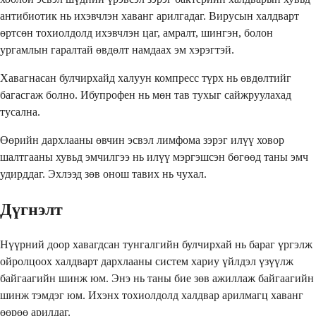
антибиотик нь ихэвчлэн хаванг арилгадаг. Вирусын халдварт
өртсөн тохиолдолд ихэвчлэн цаг, амралт, шингэн, болон
ургамлын гаралтай өвдөлт намдаах эм хэрэгтэй.
Хавагнасан булчирхайд халуун компресс түрх нь өвдөлтийг
багасгаж болно. Ибупрофен нь мөн тав тухыг сайжруулахад
тусална.
Өөрийн дархлааны өвчин эсвэл лимфома зэрэг илүү ховор
шалтгааны хувьд эмчилгээ нь илүү мэргэшсэн бөгөөд таны эмч
удирддаг. Эхлээд зөв онош тавих нь чухал.
Дүгнэлт
Нүүрний доор хавагдсан тунгалгийн булчирхай нь бараг үргэлж
ойролцоох халдварт дархлааны систем хариу үйлдэл үзүүлж
байгаагийн шинж юм. Энэ нь таны бие зөв ажиллаж байгаагийн
шинж тэмдэг юм. Ихэнх тохиолдолд халдвар арилмагц хаванг
өөрөө арилдаг.