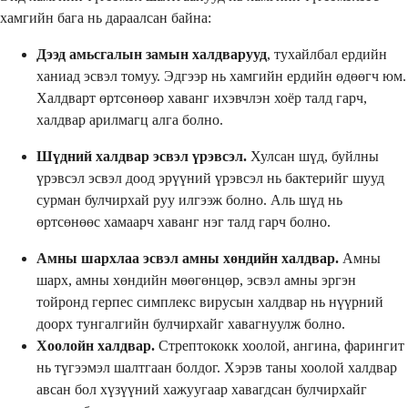
хамгийн бага нь дараалсан байна:
Дээд амьсгалын замын халдварууд
, тухайлбал ердийн
ханиад эсвэл томуу. Эдгээр нь хамгийн ердийн өдөөгч юм.
Халдварт өртсөнөөр хаванг ихэвчлэн хоёр талд гарч,
халдвар арилмагц алга болно.
Шүдний халдвар эсвэл үрэвсэл.
Хулсан шүд, буйлны
үрэвсэл эсвэл доод эрүүний үрэвсэл нь бактерийг шууд
сурман булчирхай руу илгээж болно. Аль шүд нь
өртсөнөөс хамаарч хаванг нэг талд гарч болно.
Амны шархлаа эсвэл амны хөндийн халдвар.
Амны
шарх, амны хөндийн мөөгөнцөр, эсвэл амны эргэн
тойронд герпес симплекс вирусын халдвар нь нүүрний
доорх тунгалгийн булчирхайг хавагнуулж болно.
Хоолойн халдвар.
Стрептококк хоолой, ангина, фарингит
нь түгээмэл шалтгаан болдог. Хэрэв таны хоолой халдвар
авсан бол хүзүүний хажуугаар хавагдсан булчирхайг