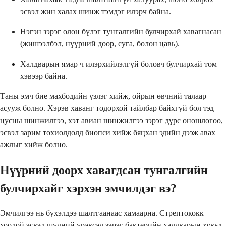
эсвэл жин халах шинж тэмдэг илэрч байна.
Нэгэн зэрэг олон бүлэг тунгалгийн булчирхай хавагнасан
(жишээлбэл, нүүрний доор, суга, болон цавь).
Халдварын ямар ч илэрхийлэлгүй боловч булчирхай том
хэвээр байна.
Таны эмч бие махбодийн үзлэг хийж, ойрын өвчний талаар
асууж болно. Хэрэв хаванг тодорхой тайлбар байхгүй бол тэд
цусны шинжилгээ, хэт авиан шинжилгээ зэрэг дүрс оношлогоо,
эсвэл зарим тохиолдолд биопси хийж бяцхан эдийн дээж авах
ажлыг хийж болно.
Нүүрний доорх хавагдсан тунгалгийн
булчирхайг хэрхэн эмчилдэг вэ?
Эмчилгээ нь бүхэлдээ шалтгаанаас хамаарна. Стрептококк
хоолой эсвэл шүдний үрэвсэл зэрэг бактерийн халдварын хувьд