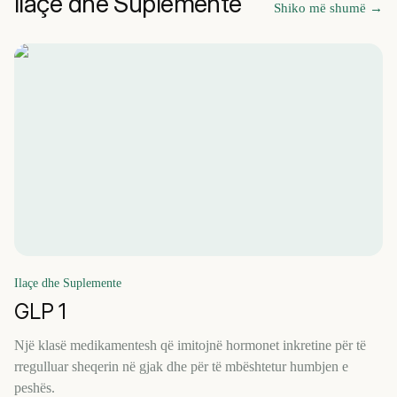
Ilaçe dhe Suplemente
Shiko më shumë
→
Ilaçe dhe Suplemente
GLP 1
Një klasë medikamentesh që imitojnë hormonet inkretine për të
rregulluar sheqerin në gjak dhe për të mbështetur humbjen e
peshës.