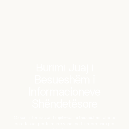
Benchmarks
Stories
FAQ
Sign up / Log in
Burimi Juaj i
Besueshëm i
Informacioneve
Shëndetësore
Qasuni informacionit mjekësor të besueshëm dhe të
përditësuar për të marrë vendime të informuara për