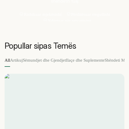
shëndetin tuaj
Rishikuar mjekësisht
Përditësuar rregullisht
Ndërtuar për privatësinë
Popullar sipas Temës
All
Artikuj
Sëmundjet dhe Gjendjet
Ilaçe dhe Suplemente
Shëndeti Me